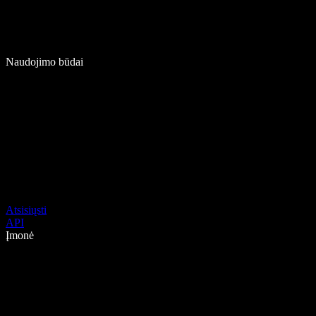
Naudojimo būdai
Atsisiųsti
API
Įmonė