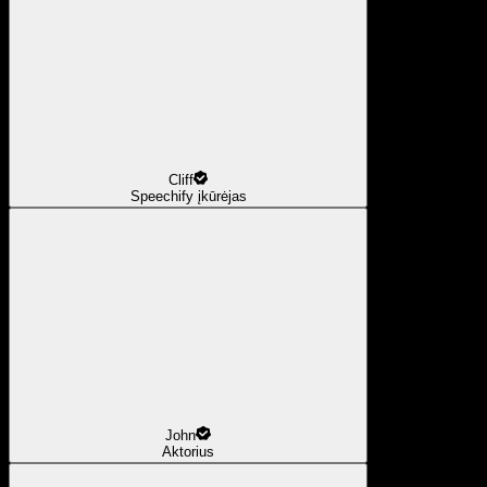
Cliff
Speechify įkūrėjas
John
Aktorius