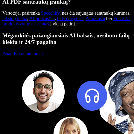
AI PDF santraukų įrankių?
Vartotojai pasirenka
Speechify
, nes čia sujungtas santraukų kūrimas,
teksto į kalbą
,
AI podcast‘ai
,
balso rašymas
,
AI užrašai
bei
Voice AI
produktyvumo asistentas
į vieną patirtį.
Mėgaukitės pažangiausiais AI balsais, neribotu failų
kiekiu ir 24/7 pagalba
Išbandyti nemokamai