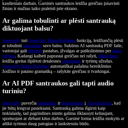
kasdieniais darbais. Garsinės santraukos leidžia greičiau įsisavinti
žinias ir mažiau laiko praleisti prie ekrano.
Ar galima tobulinti ar plėsti santrauką
diktuojant balsu?
Speechify
turi
Speechify
Balsu Rašymas
funkciją, leidžiančią plėsti
ar tobulinti
santraukas
savo balsu. Sukūrus AI santrauką PDF faile,
vartotojai gali
diktuoti
pastabas, įžvalgas ar patikslinimus per
balso
rašymą
. Kadangi kalbėti paprastai greičiau nei rašyti,
diktavimas
leidžia greitai išplėtoti detalesnes
santraukas
ir tyrimų užrašus.
Speechify
Balsu Rašymas
automatiškai pašalina bereikšmius
žodžius ir pataiso gramatiką – rašykite greičiau ir tvarkingai.
Ar AI PDF santraukos gali tapti audio
turiniu?
Speechify
paverčia
santraukas
ir
dokumentus
į
AI podcast‘us
, kad
jie būtų lengvai pasiekiami. Santrauką galima išgirsti kaip
tinklalaidę, tad pagrindines mintis galima išklausyti keliaujant,
sportuojant ar dirbant kitus darbus. Garsinė forma leidžia mokytis ar
atlikti tyrimus daug patogiau ir lankstesniu būdu.