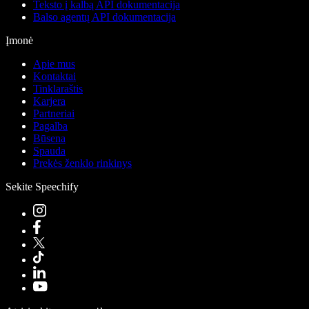
Teksto į kalbą API dokumentacija
Balso agentų API dokumentacija
Įmonė
Apie mus
Kontaktai
Tinklaraštis
Karjera
Partneriai
Pagalba
Būsena
Spauda
Prekės ženklo rinkinys
Sekite Speechify