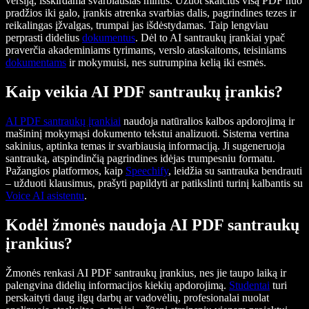
versiją, išskirdama svarbiausias mintis. Užuot skaičius visą PDF nuo
pradžios iki galo, įrankis atrenka svarbias dalis, pagrindines tezes ir
reikalingas įžvalgas, trumpai jas išdėstydamas. Taip lengviau
perprasti didelius
dokumentus
. Dėl to AI santraukų įrankiai ypač
praverčia akademiniams tyrimams, verslo ataskaitoms, teisiniams
dokumentams
ir mokymuisi, nes sutrumpina kelią iki esmės.
Kaip veikia AI PDF santraukų įrankis?
AI PDF santraukų įrankiai
naudoja natūralios kalbos apdorojimą ir
mašininį mokymąsi dokumento tekstui analizuoti. Sistema vertina
sakinius, aptinka temas ir svarbiausią informaciją. Ji sugeneruoja
santrauką, atspindinčią pagrindines idėjas trumpesniu formatu.
Pažangios platformos, kaip
Speechify
, leidžia su santrauka bendrauti
– užduoti klausimus, prašyti papildyti ar patikslinti turinį kalbantis su
Voice AI asistentu
.
Kodėl žmonės naudoja AI PDF santraukų
įrankius?
Žmonės renkasi AI PDF santraukų įrankius, nes jie taupo laiką ir
palengvina didelių informacijos kiekių apdorojimą.
Studentai
turi
perskaityti daug ilgų darbų ar vadovėlių, profesionalai nuolat