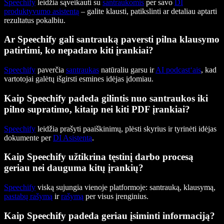
Speechify
leidžia sąveikauti su
santraukomis
per savo
DI
produktyvumo asistentą
– galite klausti, patikslinti ar detaliau aptarti
rezultatus pokalbiu.
Ar Speechify gali santrauką paversti pilna klausymo
patirtimi, ko nepadaro kiti įrankiai?
Speechify
paverčia
santraukas
natūraliu garsu ir
AI podcast‘ais
, kad
vartotojai galėtų išgirsti esmines idėjas įdomiau.
Kaip Speechify padeda gilintis nuo santraukos iki
pilno supratimo, kitaip nei kiti PDF įrankiai?
Speechify
leidžia prašyti paaiškinimų, plėsti skyrius ir tyrinėti idėjas
dokumente per
DI Asistentą
.
Kaip Speechify užtikrina tęstinį darbo procesą
geriau nei dauguma kitų įrankių?
Speechify
viską sujungia vienoje platformoje: santrauką, klausymą,
pastabų rašymą
ir
rašymą
per visus įrenginius.
Kaip Speechify padeda geriau įsiminti informaciją?