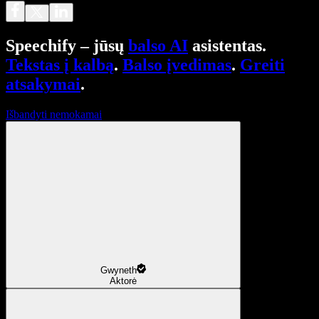
Speechify – jūsų
balso AI
asistentas.
Tekstas į kalbą
.
Balso įvedimas
.
Greiti
atsakymai
.
Išbandyti nemokamai
Gwyneth
Aktorė