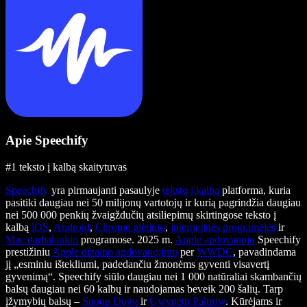
Apie Speechify
#1 teksto į kalbą skaitytuvas
Speechify
yra pirmaujanti pasaulyje
teksto į kalbą
platforma, kuria
pasitiki daugiau nei 50 milijonų vartotojų ir kurią pagrindžia daugiau
nei 500 000 penkių žvaigždučių atsiliepimų skirtingose teksto į
kalbą
iOS
,
Android
,
Chrome plėtinio
,
internetinės programėlės
ir
Mac darbalaukio
programose. 2025 m.
Apple apdovanojo
Speechify
prestižiniu
Apple dizaino apdovanojimu
per
WWDC
, pavadindama
jį „esminiu ištekliumi, padedančiu žmonėms gyventi visavertį
gyvenimą“. Speechify siūlo daugiau nei 1 000 natūraliai skambančių
balsų daugiau nei 60 kalbų ir naudojamas beveik 200 šalių. Tarp
įžymybių balsų –
Snoop Dogg
ir
Gwyneth Paltrow
. Kūrėjams ir