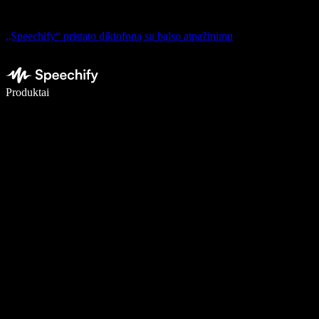
„Speechify“ pristato diktofoną su balso atpažinimu
Rašykite 5× greičiau naudodami diktavimą balsu
Produktai
Sužinokite daugiau