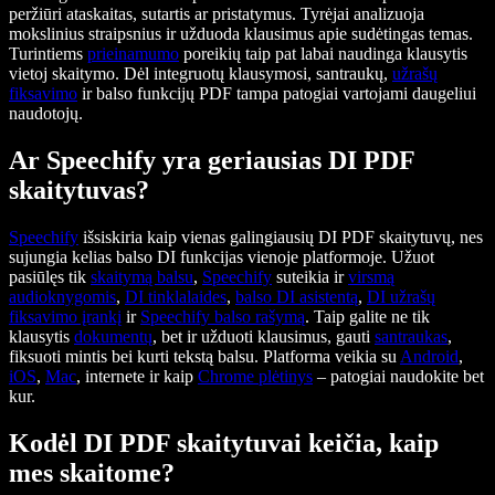
peržiūri ataskaitas, sutartis ar pristatymus. Tyrėjai analizuoja
mokslinius straipsnius ir užduoda klausimus apie sudėtingas temas.
Turintiems
prieinamumo
poreikių taip pat labai naudinga klausytis
vietoj skaitymo. Dėl integruotų klausymosi, santraukų,
užrašų
fiksavimo
ir balso funkcijų PDF tampa patogiai vartojami daugeliui
naudotojų.
Ar Speechify yra geriausias DI PDF
skaitytuvas?
Speechify
išsiskiria kaip vienas galingiausių DI PDF skaitytuvų, nes
sujungia kelias balso DI funkcijas vienoje platformoje. Užuot
pasiūlęs tik
skaitymą balsu
,
Speechify
suteikia ir
virsmą
audioknygomis
,
DI tinklalaides
,
balso DI asistentą
,
DI užrašų
fiksavimo įrankį
ir
Speechify
balso rašymą
. Taip galite ne tik
klausytis
dokumentų
, bet ir užduoti klausimus, gauti
santraukas
,
fiksuoti mintis bei kurti tekstą balsu. Platforma veikia su
Android
,
iOS
,
Mac
, internete ir kaip
Chrome plėtinys
– patogiai naudokite bet
kur.
Kodėl DI PDF skaitytuvai keičia, kaip
mes skaitome?