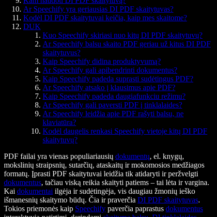
Kam naudoti DI PDF skaitytuvą?
Ar Speechify yra geriausias DI PDF skaitytuvas?
Kodėl DI PDF skaitytuvai keičia, kaip mes skaitome?
DUK
Kuo Speechify skiriasi nuo kitų DI PDF skaitytuvų?
Ar Speechify balsu skaito PDF geriau už kitus DI PDF
skaitytuvus?
Kaip Speechify didina produktyvumą?
Ar Speechify gali apibendrinti dokumentus?
Kaip Speechify padeda suprasti sudėtingus PDF?
Ar Speechify atsako į klausimus apie PDF?
Kaip Speechify padeda daugiafunkciu režimu?
Ar Speechify gali paversti PDF į tinklalaides?
Ar Speechify leidžia apie PDF rašyti balsu, ne
klaviatūra?
Kodėl daugelis renkasi Speechify vietoje kitų DI PDF
skaitytuvų?
PDF failai yra vienas populiariausių
dokumentų
, el. knygų,
mokslinių straipsnių, sutarčių, ataskaitų ir mokomosios medžiagos
formatų. Įprasti PDF skaitytuvai leidžia tik atidaryti ir peržvelgti
dokumentus
, tačiau viską reikia skaityti patiems – tai lėta ir vargina.
Kai
dokumentai
ilgėja ir sudėtingėja, vis daugiau žmonių ieško
išmanesnių skaitymo būdų. Čia ir praverčia
DI PDF skaitytuvas
.
Tokios priemonės kaip
Speechify
paverčia paprastus
dokumentus