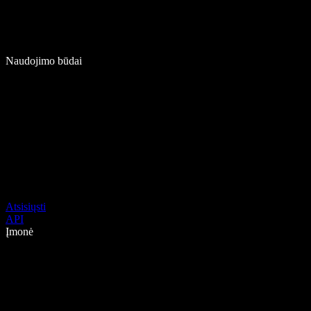
Naudojimo būdai
Atsisiųsti
API
Įmonė