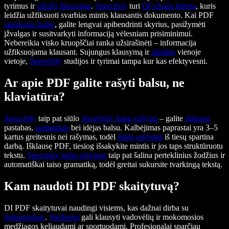
tyrimus ir
užrašų fiksavimą
.
Speechify
turi
DI užrašų kūrėją
, kuris
leidžia užfiksuoti svarbias mintis klausantis dokumento. Kai PDF
skaitomas balsu
, galite lengvai apibendrinti skyrius, pasižymėti
įžvalgas ir susitvarkyti informaciją vėlesniam prisiminimui.
Nebereikia visko kruopščiai ranka užsirašinėti – informacija
užfiksuojama klausant. Sujungus klausymą ir
užrašus
vienoje
vietoje,
Speechify
studijos ir tyrimai tampa kur kas efektyvesni.
Ar apie PDF galite rašyti balsu, ne
klaviatūra?
Speechify
taip pat siūlo
Speechify
balso rašymą
– galite
diktuoti
pastabas,
santraukas
bei idėjas balsu. Kalbėjimas paprastai yra 3–5
kartus greitesnis nei rašymas, todėl
balso rašymas
iš tiesų spartina
darbą. Išklausę PDF, tiesiog išsakykite mintis ir jos taps struktūruotu
tekstu.
Speechify
balso rašymas
taip pat šalina perteklinius žodžius ir
automatiškai taiso gramatiką, todėl greitai sukursite tvarkingą tekstą.
Kam naudoti DI PDF skaitytuvą?
DI PDF skaitytuvai naudingi visiems, kas dažnai dirba su
dokumentais
.
Studentai
gali klausyti vadovėlių ir mokomosios
medžiagos keliaudami ar sportuodami. Profesionalai sparčiau