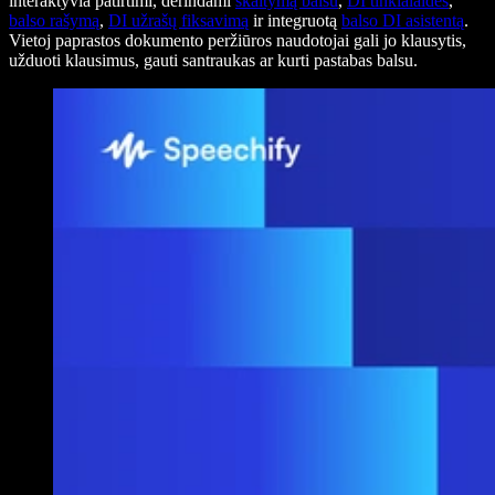
interaktyvia patirtimi, derindami
skaitymą balsu
,
DI tinklalaides
,
balso rašymą
,
DI užrašų fiksavimą
ir integruotą
balso DI asistentą
.
Vietoj paprastos dokumento peržiūros naudotojai gali jo klausytis,
užduoti klausimus, gauti santraukas ar kurti pastabas balsu.