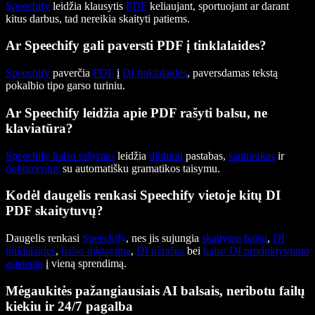
Speechify
leidžia klausytis
PDF
keliaujant, sportuojant ar darant
kitus darbus, tad nereikia skaityti patiems.
Ar Speechify gali paversti PDF į tinklalaides?
Speechify
paverčia
PDF
į
DI tinklalaides
, paversdamas tekstą
pokalbio tipo garso turiniu.
Ar Speechify leidžia apie PDF rašyti balsu, ne
klaviatūra?
Speechify
balso rašymas
leidžia
diktuoti
pastabas,
santraukas
ir
dokumentus
su automatišku gramatikos taisymu.
Kodėl daugelis renkasi Speechify vietoje kitų DI
PDF skaitytuvų?
Daugelis renkasi
Speechify
, nes jis sujungia
skaitymą balsu
,
DI
tinklalaides
,
balso diktavimą
,
DI užrašus
bei
balso DI produktyvumo
asistentą
į vieną sprendimą.
Mėgaukitės pažangiausiais AI balsais, neribotu failų
kiekiu ir 24/7 pagalba