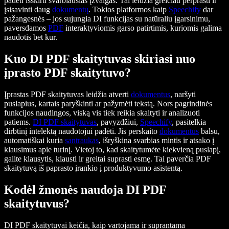
padėti išskirti svarbiausias įžvalgas. Tai leidžia greičiau perprasti ir
įsisavinti daug
dokumentų
. Tokios platformos kaip
Speechify
dar
pažangesnės – jos sujungia DI funkcijas su natūraliu įgarsinimu,
paversdamos
PDF
interaktyviomis garso patirtimis, kuriomis galima
naudotis bet kur.
Kuo DI PDF skaitytuvas skiriasi nuo
įprasto PDF skaitytuvo?
Įprastas PDF skaitytuvas leidžia atverti
dokumentus
, naršyti
puslapius, kartais paryškinti ar pažymėti tekstą. Nors pagrindinės
funkcijos naudingos, viską vis tiek reikia skaityti ir analizuoti
patiems.
DI PDF skaitytuvas
, pavyzdžiui,
Speechify
, pasitelkia
dirbtinį intelektą naudotojui padėti. Jis perskaito
dokumentus
balsu,
automatiškai kuria
santraukas
, išryškina svarbias mintis ir atsako į
klausimus apie turinį. Vietoj to, kad skaitytumėte kiekvieną puslapį,
galite klausytis, klausti ir greitai suprasti esmę. Tai paverčia PDF
skaitytuvą iš paprasto įrankio į produktyvumo asistentą.
Kodėl žmonės naudoja DI PDF
skaitytuvus?
DI PDF skaitytuvai keičia, kaip vartojama ir suprantama