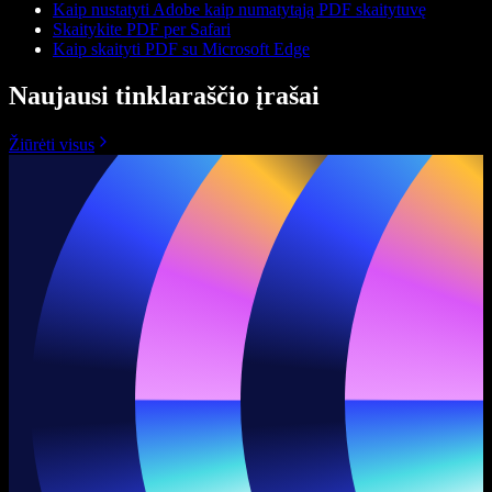
Kaip nustatyti Adobe kaip numatytąją PDF skaitytuvę
Skaitykite PDF per Safari
Kaip skaityti PDF su Microsoft Edge
Naujausi tinklaraščio įrašai
Žiūrėti visus