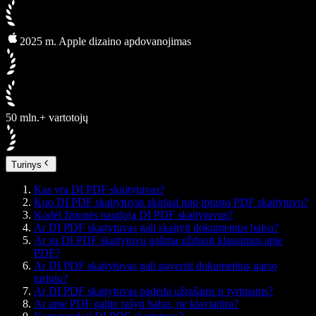
2025 m. Apple dizaino apdovanojimas
50 mln.+ vartotojų
Turinys
Kas yra DI PDF skaitytuvas?
Kuo DI PDF skaitytuvas skiriasi nuo įprasto PDF skaitytuvo?
Kodėl žmonės naudoja DI PDF skaitytuvus?
Ar DI PDF skaitytuvas gali skaityti dokumentus balsu?
Ar su DI PDF skaitytuvu galima užduoti klausimus apie
PDF?
Ar DI PDF skaitytuvas gali paversti dokumentus garso
turiniu?
Ar DI PDF skaitytuvas padeda užrašams ir tyrimams?
Ar apie PDF galite rašyti balsu, ne klaviatūra?