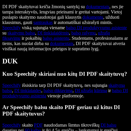
DI PDF skaitytuvai keičia žmonių santykį su
dokumentais
, nes jie
tampa interaktyvūs, lengviau prieinami ir greitai vartojami. Vietoj
puslapio skaitymo naudotojai gali klausytis
dokumentų
, užduoti
klausimus, gauti
santraukas
ir automatiškai užsirašyti mintis.
Speechify
viską sujungia viename
balso DI produktyvumo asistente
su
skaitymu balsu
,
DI tinklalaidėmis
,
balso rašymu
,
užrašų
fiksavimu
ir pokalbių
balso asistentu
. Studentams, profesionalams ar
tiems, kas nuolat dirba su
dokumentais
, DI PDF skaitytuvai atveria
visiškai naują informacijos prieigos ir supratimo lygį.
DUK
Kuo Speechify skiriasi nuo kitų DI PDF skaitytuvų?
Speechify
išsiskiria tarp DI PDF skaitytuvų, nes sujungia
skaitymą
balsu
,
DI tinklalaides
,
balso diktavimą
,
DI užrašų kūrimą
ir
balso DI
produktyvumo asistentą
vienoje platformoje.
Ar Speechify balsu skaito PDF geriau už kitus DI
PDF skaitytuvus?
Speechify
skaito
PDF
naudodamas šimtus tikroviškų
DI balsų
daugiau nei
60 kalbų
ir iki 4,5× greičiu – lankstumui ir greičiui.