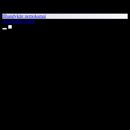
Išbandykite nemokamai
Atsisiųskite dabar
Produktai
Teksto skaitymas balsu
iPhone ir iPad programėlės
Android programėlė
Chrome plėtinys
Edge plėtinys
Interneto programėlė
Mac programėlė
Windows programėlė