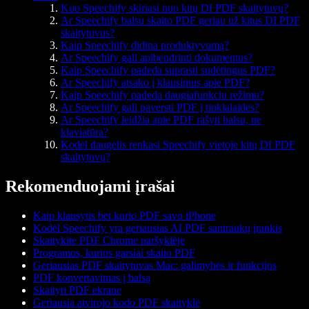
Kuo Speechify skiriasi nuo kitų DI PDF skaitytuvų?
Ar Speechify balsu skaito PDF geriau už kitus DI PDF
skaitytuvus?
Kaip Speechify didina produktyvumą?
Ar Speechify gali apibendrinti dokumentus?
Kaip Speechify padeda suprasti sudėtingus PDF?
Ar Speechify atsako į klausimus apie PDF?
Kaip Speechify padeda daugiafunkciu režimu?
Ar Speechify gali paversti PDF į tinklalaides?
Ar Speechify leidžia apie PDF rašyti balsu, ne
klaviatūra?
Kodėl daugelis renkasi Speechify vietoje kitų DI PDF
skaitytuvų?
Rekomenduojami įrašai
Kaip klausytis bet kurio PDF savo iPhone
Kodėl Speechify yra geriausias AI PDF santraukų įrankis
Skaitykite PDF Chrome naršyklėje
Programos, kurios garsiai skaito PDF
Geriausias PDF skaitytuvas Mac: galimybės ir funkcijos
PDF konvertavimas į balsą
Skaityti PDF ekrane
Geriausia atvirojo kodo PDF skaityklė