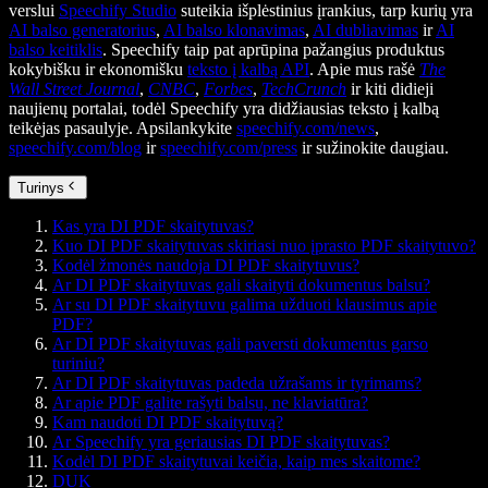
verslui
Speechify Studio
suteikia išplėstinius įrankius, tarp kurių yra
AI balso generatorius
,
AI balso klonavimas
,
AI dubliavimas
ir
AI
balso keitiklis
. Speechify taip pat aprūpina pažangius produktus
kokybišku ir ekonomišku
teksto į kalbą API
. Apie mus rašė
The
Wall Street Journal
,
CNBC
,
Forbes
,
TechCrunch
ir kiti didieji
naujienų portalai, todėl Speechify yra didžiausias teksto į kalbą
teikėjas pasaulyje. Apsilankykite
speechify.com/news
,
speechify.com/blog
ir
speechify.com/press
ir sužinokite daugiau.
Turinys
Kas yra DI PDF skaitytuvas?
Kuo DI PDF skaitytuvas skiriasi nuo įprasto PDF skaitytuvo?
Kodėl žmonės naudoja DI PDF skaitytuvus?
Ar DI PDF skaitytuvas gali skaityti dokumentus balsu?
Ar su DI PDF skaitytuvu galima užduoti klausimus apie
PDF?
Ar DI PDF skaitytuvas gali paversti dokumentus garso
turiniu?
Ar DI PDF skaitytuvas padeda užrašams ir tyrimams?
Ar apie PDF galite rašyti balsu, ne klaviatūra?
Kam naudoti DI PDF skaitytuvą?
Ar Speechify yra geriausias DI PDF skaitytuvas?
Kodėl DI PDF skaitytuvai keičia, kaip mes skaitome?
DUK