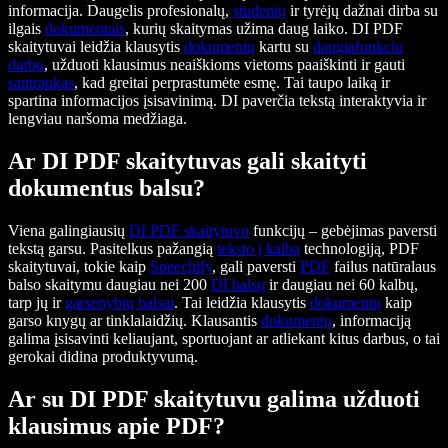
informacija. Daugelis profesionalų,
studentų
ir tyrėjų dažnai dirba su
ilgais
dokumentais
, kurių skaitymas užima daug laiko. DI PDF
skaitytuvai leidžia klausytis
dokumentų
kartu su
daugiafunkciu
darbu
, užduoti klausimus neaiškioms vietoms paaiškinti ir gauti
santraukas
, kad greitai perprastumėte esmę. Tai taupo laiką ir
spartina informacijos įsisavinimą. DI paverčia tekstą interaktyvia ir
lengviau naršoma medžiaga.
Ar DI PDF skaitytuvas gali skaityti
dokumentus balsu?
Viena galingiausių
DI PDF skaitytuvo
funkcijų – gebėjimas paversti
tekstą garsu. Pasitelkus pažangią
teksto į kalbą
technologiją, PDF
skaitytuvai, tokie kaip
Speechify
, gali paversti
PDF
failus natūralaus
balso skaitymu daugiau nei 200
DI balsų
ir daugiau nei 60 kalbų,
tarp jų ir
garsenybių balsai
. Tai leidžia klausytis
dokumentų
kaip
garso knygų ar tinklalaidžių. Klausantis
dokumentų
, informaciją
galima įsisavinti keliaujant, sportuojant ar atliekant kitus darbus, o tai
gerokai didina produktyvumą.
Ar su DI PDF skaitytuvu galima užduoti
klausimus apie PDF?