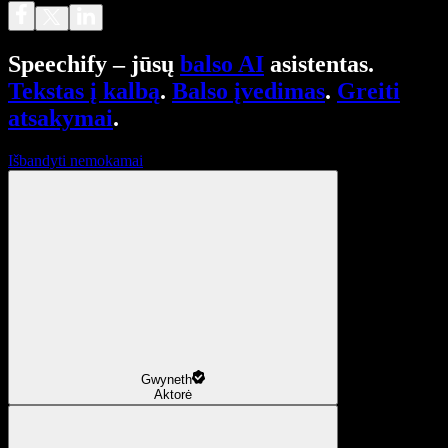
Speechify – jūsų
balso AI
asistentas.
Tekstas į kalbą
.
Balso įvedimas
.
Greiti
atsakymai
.
Išbandyti nemokamai
Gwyneth
Aktorė