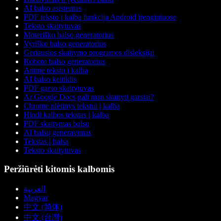
AI balso asistentas
PDF teksto į kalbą funkcija Android įrenginiuose
Teksto skaitytuvas
Moteriško balso generatorius
Vyriško balso generatorius
Geriausios skaitymo programos disleksijai
Roboto balso generatorius
Anime teksto į kalbą
AI balso keitiklis
PDF garso skaitytuvas
Ar Google Docs gali man skaityti garsiai?
Chrome plėtinys tekstui į kalbą
Hindi kalbos tekstas į kalbą
PDF skaitymas balsu
AI balsų generavimas
Tekstas į balsą
Teksto skaitytuvas
Peržiūrėti kitomis kalbomis
العربية
Magyar
中文 (简体)
中文 (台灣)