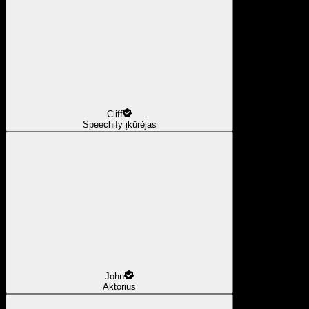
Cliff
Speechify įkūrėjas
John
Aktorius