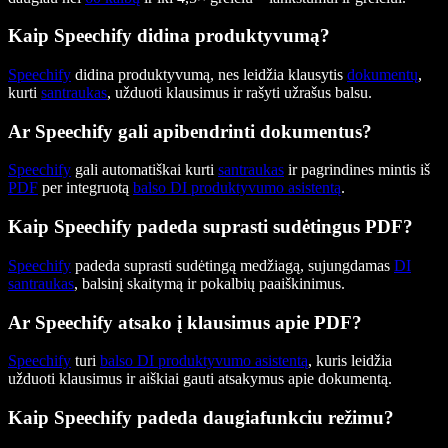
Kaip Speechify didina produktyvumą?
Speechify
didina produktyvumą, nes leidžia klausytis
dokumentų
,
kurti
santraukas
, užduoti klausimus ir rašyti užrašus balsu.
Ar Speechify gali apibendrinti dokumentus?
Speechify
gali automatiškai kurti
santraukas
ir pagrindines mintis iš
PDF
per integruotą
balso DI produktyvumo asistentą
.
Kaip Speechify padeda suprasti sudėtingus PDF?
Speechify
padeda suprasti sudėtingą medžiagą, sujungdamas
DI
santraukas
, balsinį skaitymą ir pokalbių paaiškinimus.
Ar Speechify atsako į klausimus apie PDF?
Speechify
turi
balso DI produktyvumo asistentą
, kuris leidžia
užduoti klausimus ir aiškiai gauti atsakymus apie dokumentą.
Kaip Speechify padeda daugiafunkciu režimu?