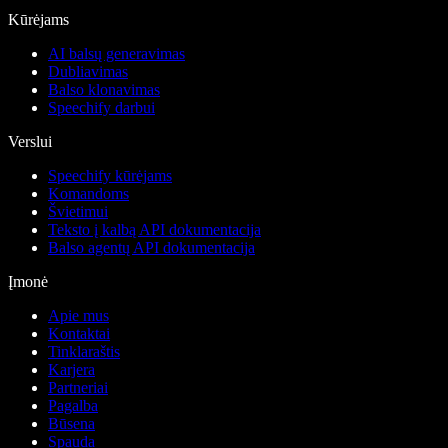
Kūrėjams
AI balsų generavimas
Dubliavimas
Balso klonavimas
Speechify darbui
Verslui
Speechify kūrėjams
Komandoms
Švietimui
Teksto į kalbą API dokumentacija
Balso agentų API dokumentacija
Įmonė
Apie mus
Kontaktai
Tinklaraštis
Karjera
Partneriai
Pagalba
Būsena
Spauda