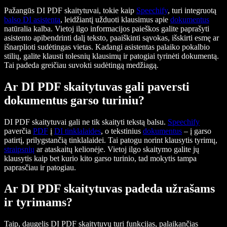
Pažangūs DI PDF skaitytuvai, tokie kaip
Speechify
, turi integruotą
balso DI asistentą
, leidžiantį užduoti klausimus apie
dokumentus
natūralia kalba. Vietoj ilgo informacijos paieškos galite paprašyti
asistento apibendrinti dalį teksto, paaiškinti sąvokas, išskirti esmę ar
išnarplioti sudėtingas vietas. Kadangi asistentas palaiko pokalbio
stilių, galite klausti tolesnių klausimų ir patogiai tyrinėti dokumentą.
Tai padeda greičiau suvokti sudėtingą medžiagą.
Ar DI PDF skaitytuvas gali paversti
dokumentus garso turiniu?
DI PDF skaitytuvai gali ne tik skaityti tekstą balsu.
Speechify
paverčia
PDF
į
DI tinklalaides
, o tekstinius
dokumentus
– į garso
patirtį, prilygstančią tinklalaidei. Tai patogu norint klausytis tyrimų,
straipsnių
ar ataskaitų kelionėje. Vietoj ilgo skaitymo galite jų
klausytis kaip bet kurio kito garso turinio, tad mokytis tampa
paprasčiau ir patogiau.
Ar DI PDF skaitytuvas padeda užrašams
ir tyrimams?
Taip, daugelis DI PDF skaitytuvų turi funkcijas, palaikančias