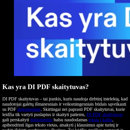
Kas yra DI PDF skaitytuvas?
DI PDF skaitytuvas – tai įrankis, kuris naudoja dirbtinį intelektą, kad
naudotojai galėtų išmanesniais ir veiksmingesniais būdais sąveikauti
su PDF
dokumentais
. Skirtingai nei paprasti PDF skaitytuvai, kurie
leidžia tik vartyti puslapius ir skaityti patiems,
DI PDF skaitytuvas
gali perskaityti
dokumentus
balsu naudodamas
tekstą į kalbą
,
apibendrinti ilgas teksto vietas, atsakyti į klausimus apie turinį ir