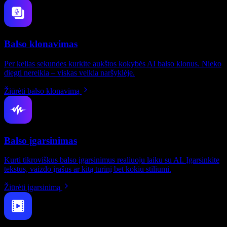
Balso klonavimas
Per kelias sekundes kurkite aukštos kokybės AI balso klonus. Nieko
diegti nereikia – viskas veikia naršyklėje.
Žiūrėti balso klonavimą
Balso įgarsinimas
Kurti tikroviškus balso įgarsinimus realiuoju laiku su AI. Įgarsinkite
tekstus, vaizdo įrašus ar kitą turinį bet kokiu stiliumi.
Žiūrėti įgarsinimą