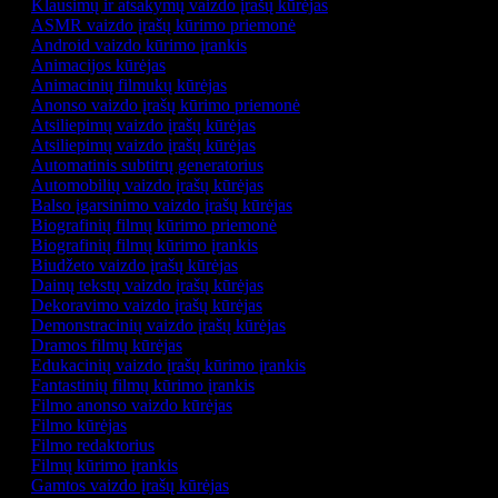
Klausimų ir atsakymų vaizdo įrašų kūrėjas
ASMR vaizdo įrašų kūrimo priemonė
Android vaizdo kūrimo įrankis
Animacijos kūrėjas
Animacinių filmukų kūrėjas
Anonso vaizdo įrašų kūrimo priemonė
Atsiliepimų vaizdo įrašų kūrėjas
Atsiliepimų vaizdo įrašų kūrėjas
Automatinis subtitrų generatorius
Automobilių vaizdo įrašų kūrėjas
Balso įgarsinimo vaizdo įrašų kūrėjas
Biografinių filmų kūrimo priemonė
Biografinių filmų kūrimo įrankis
Biudžeto vaizdo įrašų kūrėjas
Dainų tekstų vaizdo įrašų kūrėjas
Dekoravimo vaizdo įrašų kūrėjas
Demonstracinių vaizdo įrašų kūrėjas
Dramos filmų kūrėjas
Edukacinių vaizdo įrašų kūrimo įrankis
Fantastinių filmų kūrimo įrankis
Filmo anonso vaizdo kūrėjas
Filmo kūrėjas
Filmo redaktorius
Filmų kūrimo įrankis
Gamtos vaizdo įrašų kūrėjas