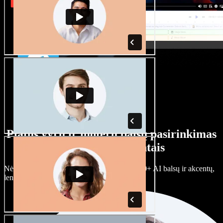
Platus vyrų ir moterų balsų pasirinkimas
su įvairiais akcentais
Nėra dviejų vienodų projektų. Rinkitės iš 100+ AI balsų ir akcentų,
lengvai juos prisitaikykite.