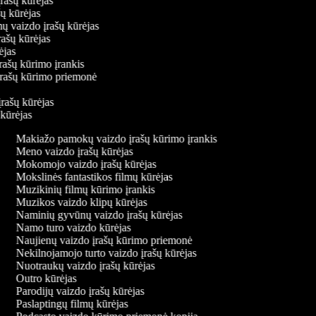
įrašų kūrėjas
ašų kūrėjas
mų vaizdo įrašų kūrėjas
rašų kūrėjas
rėjas
įrašų kūrimo įrankis
 įrašų kūrimo priemonė
s
įrašų kūrėjas
 kūrėjas
Makiažo pamokų vaizdo įrašų kūrimo įrankis
Meno vaizdo įrašų kūrėjas
Mokomojo vaizdo įrašų kūrėjas
Mokslinės fantastikos filmų kūrėjas
Muzikinių filmų kūrimo įrankis
Muzikos vaizdo klipų kūrėjas
Naminių gyvūnų vaizdo įrašų kūrėjas
Namo turo vaizdo kūrėjas
Naujienų vaizdo įrašų kūrimo priemonė
Nekilnojamojo turto vaizdo įrašų kūrėjas
Nuotraukų vaizdo įrašų kūrėjas
Outro kūrėjas
Parodijų vaizdo įrašų kūrėjas
Paslaptingų filmų kūrėjas