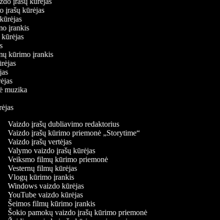
aizdo įrašų kūrėjas
do įrašų kūrėjas
ų kūrėjas
imo įrankis
ų kūrėjas
jas
lmų kūrimo įrankis
kūrėjas
ėjas
rėjas
inė muzika
ūrėjas
Vaizdo įrašų dubliavimo redaktorius
Vaizdo įrašų kūrimo priemonė „Storytime“
Vaizdo įrašų vertėjas
Valymo vaizdo įrašų kūrėjas
Veiksmo filmų kūrimo priemonė
Vesternų filmų kūrėjas
Vlogų kūrimo įrankis
Windows vaizdo kūrėjas
YouTube vaizdo kūrėjas
Šeimos filmų kūrimo įrankis
Šokio pamokų vaizdo įrašų kūrimo priemonė