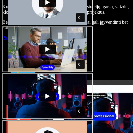
Kurkite įgarsinimus, pridėkite nemokamų iliustracijų, garsų, vaizdų,
klonuokite balsą – kurkite pilnus, įspūdingus projektus.
Be jokių mokymų ir viskas naršyklėje – kūrėjai gali įgyvendinti bet
kokią idėją, neberibojami senųjų metodų.
Paleisti studiją