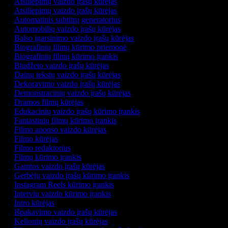
Atsiliepimų vaizdo įrašų kūrėjas
Atsiliepimų vaizdo įrašų kūrėjas
Automatinis subtitrų generatorius
Automobilių vaizdo įrašų kūrėjas
Balso įgarsinimo vaizdo įrašų kūrėjas
Biografinių filmų kūrimo priemonė
Biografinių filmų kūrimo įrankis
Biudžeto vaizdo įrašų kūrėjas
Dainų tekstų vaizdo įrašų kūrėjas
Dekoravimo vaizdo įrašų kūrėjas
Demonstracinių vaizdo įrašų kūrėjas
Dramos filmų kūrėjas
Edukacinių vaizdo įrašų kūrimo įrankis
Fantastinių filmų kūrimo įrankis
Filmo anonso vaizdo kūrėjas
Filmo kūrėjas
Filmo redaktorius
Filmų kūrimo įrankis
Gamtos vaizdo įrašų kūrėjas
Gerbėjų vaizdo įrašų kūrimo įrankis
Instagram Reels kūrimo įrankis
Interviu vaizdo kūrimo įrankis
Intro kūrėjas
Išpakavimo vaizdo įrašų kūrėjas
Kelionių vaizdo įrašų kūrėjas