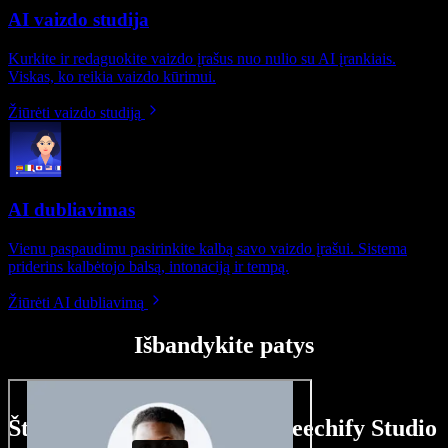
AI vaizdo studija
Kurkite ir redaguokite vaizdo įrašus nuo nulio su AI įrankiais.
Viskas, ko reikia vaizdo kūrimui.
Žiūrėti vaizdo studiją
AI dubliavimas
Vienu paspaudimu pasirinkite kalbą savo vaizdo įrašui. Sistema
priderins kalbėtojo balsą, intonaciją ir tempą.
Žiūrėti AI dubliavimą
Išbandykite patys
Štai ką galite nuveikti su Speechify Studio