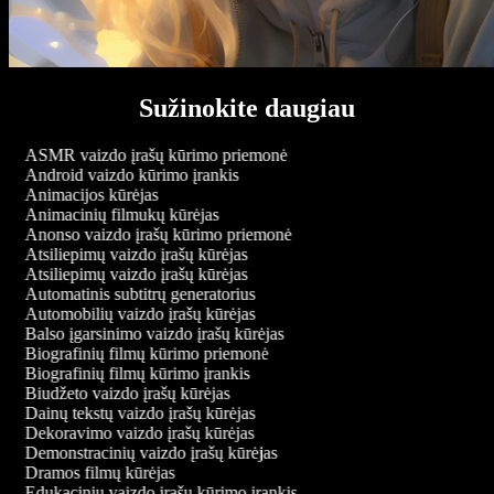
Sužinokite daugiau
ASMR vaizdo įrašų kūrimo priemonė
Android vaizdo kūrimo įrankis
Animacijos kūrėjas
Animacinių filmukų kūrėjas
Anonso vaizdo įrašų kūrimo priemonė
Atsiliepimų vaizdo įrašų kūrėjas
Atsiliepimų vaizdo įrašų kūrėjas
Automatinis subtitrų generatorius
Automobilių vaizdo įrašų kūrėjas
Balso įgarsinimo vaizdo įrašų kūrėjas
Biografinių filmų kūrimo priemonė
Biografinių filmų kūrimo įrankis
Biudžeto vaizdo įrašų kūrėjas
Dainų tekstų vaizdo įrašų kūrėjas
Dekoravimo vaizdo įrašų kūrėjas
Demonstracinių vaizdo įrašų kūrėjas
Dramos filmų kūrėjas
Edukacinių vaizdo įrašų kūrimo įrankis