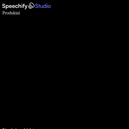
Rašykite 5× greičiau naudodami diktavimą balsu
Produktai
Sužinokite daugiau