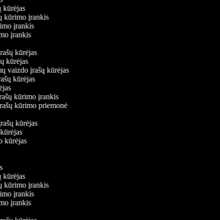
ų kūrėjas
šų kūrimo įrankis
rimo įrankis
rimo įrankis
įrašų kūrėjas
ašų kūrėjas
mų vaizdo įrašų kūrėjas
rašų kūrėjas
rėjas
įrašų kūrimo įrankis
 įrašų kūrimo priemonė
s
įrašų kūrėjas
 kūrėjas
do kūrėjas
is
ų kūrėjas
šų kūrimo įrankis
rimo įrankis
rimo įrankis