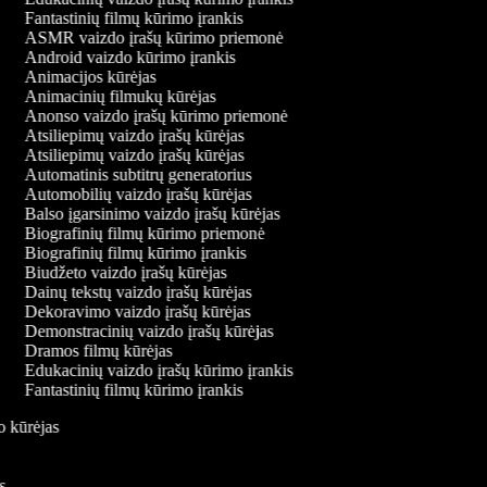
Fantastinių filmų kūrimo įrankis
ASMR vaizdo įrašų kūrimo priemonė
Android vaizdo kūrimo įrankis
Animacijos kūrėjas
Animacinių filmukų kūrėjas
Anonso vaizdo įrašų kūrimo priemonė
Atsiliepimų vaizdo įrašų kūrėjas
Atsiliepimų vaizdo įrašų kūrėjas
Automatinis subtitrų generatorius
Automobilių vaizdo įrašų kūrėjas
Balso įgarsinimo vaizdo įrašų kūrėjas
Biografinių filmų kūrimo priemonė
Biografinių filmų kūrimo įrankis
Biudžeto vaizdo įrašų kūrėjas
Dainų tekstų vaizdo įrašų kūrėjas
Dekoravimo vaizdo įrašų kūrėjas
Demonstracinių vaizdo įrašų kūrėjas
Dramos filmų kūrėjas
Edukacinių vaizdo įrašų kūrimo įrankis
Fantastinių filmų kūrimo įrankis
do kūrėjas
is