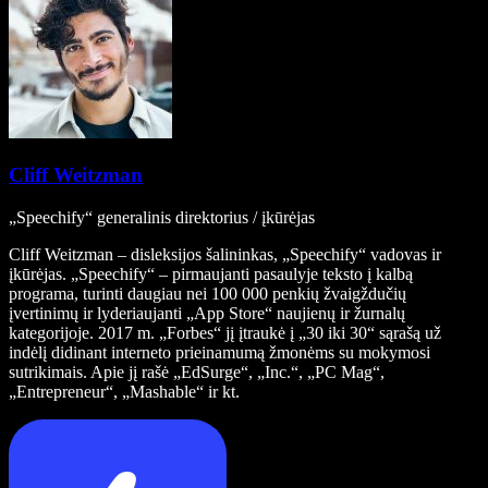
Cliff Weitzman
„Speechify“ generalinis direktorius / įkūrėjas
Cliff Weitzman – disleksijos šalininkas, „Speechify“ vadovas ir
įkūrėjas. „Speechify“ – pirmaujanti pasaulyje teksto į kalbą
programa, turinti daugiau nei 100 000 penkių žvaigždučių
įvertinimų ir lyderiaujanti „App Store“ naujienų ir žurnalų
kategorijoje. 2017 m. „Forbes“ jį įtraukė į „30 iki 30“ sąrašą už
indėlį didinant interneto prieinamumą žmonėms su mokymosi
sutrikimais. Apie jį rašė „EdSurge“, „Inc.“, „PC Mag“,
„Entrepreneur“, „Mashable“ ir kt.