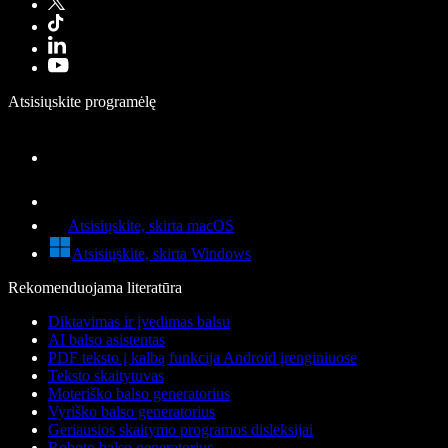
Atsisiųskite programėlę
Atsisiųskite, skirta macOS
Atsisiųskite, skirta Windows
Rekomenduojama literatūra
Diktavimas ir įvedimas balsu
AI balso asistentas
PDF teksto į kalbą funkcija Android įrenginiuose
Teksto skaitytuvas
Moteriško balso generatorius
Vyriško balso generatorius
Geriausios skaitymo programos disleksijai
Roboto balso generatorius