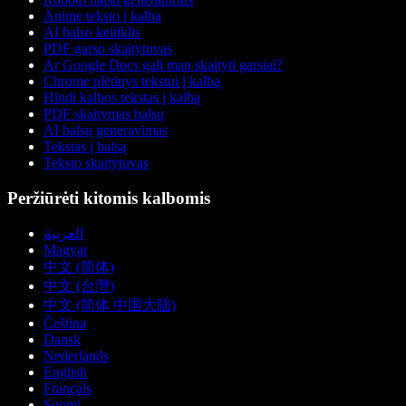
Anime teksto į kalbą
AI balso keitiklis
PDF garso skaitytuvas
Ar Google Docs gali man skaityti garsiai?
Chrome plėtinys tekstui į kalbą
Hindi kalbos tekstas į kalbą
PDF skaitymas balsu
AI balsų generavimas
Tekstas į balsą
Teksto skaitytuvas
Peržiūrėti kitomis kalbomis
العربية
Magyar
中文 (简体)
中文 (台灣)
中文 (简体 中国大陆)
Čeština
Dansk
Nederlands
English
Français
Suomi