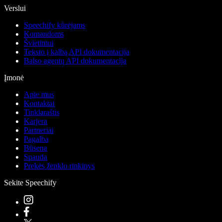
Verslui
Speechify kūrėjams
Komandoms
Švietimui
Teksto į kalbą API dokumentacija
Balso agentų API dokumentacija
Įmonė
Apie mus
Kontaktai
Tinklaraštis
Karjera
Partneriai
Pagalba
Būsena
Spauda
Prekės ženklo rinkinys
Sekite Speechify