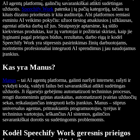
AI agentų platformų, galinčių savarankiškai atlikti sudėtingas
užduotis.
Speechify Work
patenka į tą pačią kategoriją, tačiau su
kitais dizaino prioritetais ir kita auditorija. Abi platformos remiasi
esminiu AI veikimo pokyčiu: užuot tiesiog atsakiusios į užklausas,
agentai atlieka darbą už jus. Straipsnyje aptarsime, ką siūlo
kiekvienas produktas, kur jų vartotojai ir požiūriai skiriasi, kaip jie
lyginami pagal prieigos būdus, rezultatus, darbo eigą ir kodėl
Speechify Work yra stipresnis pasirinkimas žinių darbuotojams,
norintiems profesionaliai integruoti AI sprendimus į jau naudojamus
įrankius.
Kas yra Manus?
Manus
– tai AI agentų platforma, galinti naršyti internete, rašyti ir
vykdyti kodą, valdyti failus bei savarankiškai atlikti sudėtingas
užduotis. Ji išgarsėjo gebėjimu automatizuoti techninius procesus,
rengti duomenimis grįstas ataskaitas, automatizuoti įvairias užduočių
sekas, reikalaujančias integruoti kelis įrankius. Manus – stiprus
universalus agentas, pritraukiantis programuotojus, tyrėjus ir
techninius vartotojus, ieškančius AI sistemos, galinčios
savarankiškai dorotis su sudėtingomis problemomis.
Kodėl Speechify Work geresnis prieigos