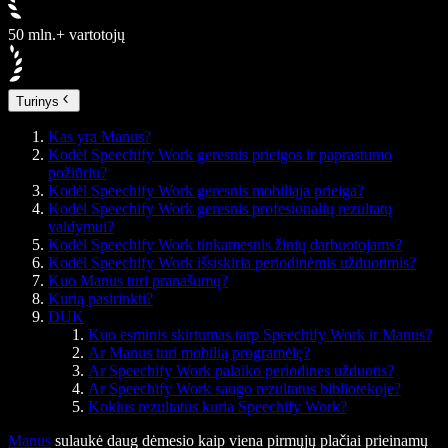
50 mln.+ vartotojų
Turinys
Kas yra Manus?
Kodėl Speechify Work geresnis prieigos ir paprastumo
požiūriu?
Kodėl Speechify Work geresnis mobiliąja prieiga?
Kodėl Speechify Work geresnis profesionalių rezultatų
valdymui?
Kodėl Speechify Work tinkamesnis žinių darbuotojams?
Kodėl Speechify Work išsiskiria periodinėmis užduotimis?
Kuo Manus turi pranašumų?
Kurią pasirinkti?
DUK
Kuo esminis skirtumas tarp Speechify Work ir Manus?
Ar Manus turi mobilią programėlę?
Ar Speechify Work palaiko periodines užduotis?
Ar Speechify Work saugo rezultatus bibliotekoje?
Kokius rezultatus kuria Speechify Work?
Manus
sulaukė daug dėmesio kaip viena pirmųjų plačiai prieinamų