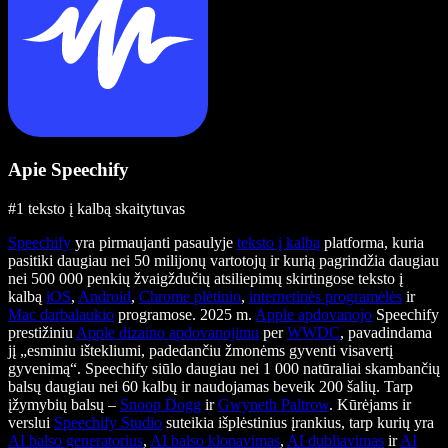
Apie Speechify
#1 teksto į kalbą skaitytuvas
Speechify
yra pirmaujanti pasaulyje
teksto į kalbą
platforma, kuria
pasitiki daugiau nei 50 milijonų vartotojų ir kurią pagrindžia daugiau
nei 500 000 penkių žvaigždučių atsiliepimų skirtingose teksto į
kalbą
iOS
,
Android
,
Chrome plėtinio
,
internetinės programėlės
ir
Mac darbalaukio
programose. 2025 m.
Apple apdovanojo
Speechify
prestižiniu
Apple dizaino apdovanojimu
per
WWDC
, pavadindama
jį „esminiu ištekliumi, padedančiu žmonėms gyventi visavertį
gyvenimą“. Speechify siūlo daugiau nei 1 000 natūraliai skambančių
balsų daugiau nei 60 kalbų ir naudojamas beveik 200 šalių. Tarp
įžymybių balsų –
Snoop Dogg
ir
Gwyneth Paltrow
. Kūrėjams ir
verslui
Speechify Studio
suteikia išplėstinius įrankius, tarp kurių yra
AI balso generatorius
,
AI balso klonavimas
,
AI dubliavimas
ir
AI