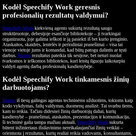
Kodėl Speechify Work geresnis
profesionalių rezultatų valdymui?
Speechify Work
kiekvieną agento sukurtą rezultatą saugo
struktūruotoje, debesijoje esančioje bibliotekoje – ji tvarkingai
organizuota, joje galima ieškoti ir ją pasiekti iš bet kurio įrenginio.
Ataskaitos, skaidrės, lentelės ir periodiniai pranešimai – visa tai
vienoje vietoje jums ir komandai, kad būtų patogu dalintis ar tęsti
darbus.
Manus
rezultatus pateikia tik sesijose, bet neturi nuolat
tvarkomos ir ieškomos bibliotekos, kuri leistų ilguoju laikotarpiu
valdyti agentų darbą profesionalų kasdienybėje.
Kodėl Speechify Work tinkamesnis žinių
darbuotojams?
Manus
iš tiesų galingas agentas techninėms užduotims, tokioms kaip
kodo vykdymas, failų valdymas, duomenų analizė. Tai svarbu tiems,
kam to reikia. Tačiau didesnei žinių darbuotojų daliai, kurių
kasdienybė – pranešimai, ataskaitos, prezentacijos ir komunikacija,
ši techninė galia tampa mažiau aktuali.
Speechify Work
sukurta
būtent inžinieriaus išsilavinimo nereikalaujančiai žinių veiklai –
orientuota į rezultatus, kurių realiai reikia vadovams, konsultantams,