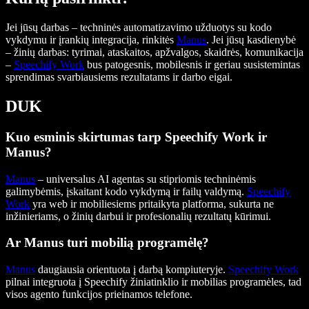
Jei jūsų darbas – techninės automatizavimo užduotys su kodo
vykdymu ir įrankių integracija, rinkitės
Manus
. Jei jūsų kasdienybė
– žinių darbas: tyrimai, ataskaitos, apžvalgos, skaidrės, komunikacija
–
Speechify Work
bus patogesnis, mobilesnis ir geriau susistemintas
sprendimas svarbiausiems rezultatams ir darbo eigai.
DUK
Kuo esminis skirtumas tarp Speechify Work ir
Manus?
Manus
– universalus AI agentas su stipriomis techninėmis
galimybėmis, įskaitant kodo vykdymą ir failų valdymą.
Speechify
Work
yra web ir mobiliesiems pritaikyta platforma, sukurta ne
inžinieriams, o žinių darbui ir profesionalių rezultatų kūrimui.
Ar Manus turi mobilią programėlę?
Manus
daugiausia orientuota į darbą kompiuteryje.
Speechify Work
pilnai integruota į Speechify žiniatinklio ir mobilias programėles, tad
visos agento funkcijos prieinamos telefone.