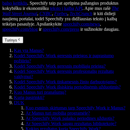
balso keitiklis
. Speechify taip pat aprūpina pažangius produktus
kokybišku ir ekonomišku
teksto į kalbą API
. Apie mus rašė
The
Wall Street Journal
,
CNBC
,
Forbes
,
TechCrunch
ir kiti didieji
naujienų portalai, todėl Speechify yra didžiausias teksto į kalbą
teikėjas pasaulyje. Apsilankykite
speechify.com/news
,
speechify.com/blog
ir
speechify.com/press
ir sužinokite daugiau.
Turinys
Kas yra Manus?
Kodėl Speechify Work geresnis prieigos ir paprastumo
požiūriu?
Kodėl Speechify Work geresnis mobiliąja prieiga?
Kodėl Speechify Work geresnis profesionalių rezultatų
valdymui?
Kodėl Speechify Work tinkamesnis žinių darbuotojams?
Kodėl Speechify Work išsiskiria periodinėmis užduotimis?
Kuo Manus turi pranašumų?
Kurią pasirinkti?
DUK
Kuo esminis skirtumas tarp Speechify Work ir Manus?
Ar Manus turi mobilią programėlę?
Ar Speechify Work palaiko periodines užduotis?
Ar Speechify Work saugo rezultatus bibliotekoje?
Kokius rezultatus kuria Speechify Work?