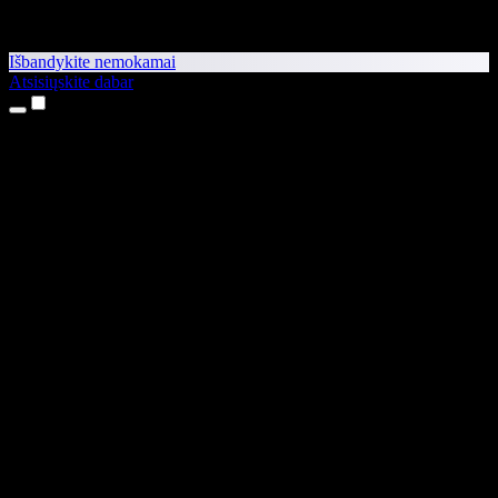
Išbandykite nemokamai
Atsisiųskite dabar
Produktai
Teksto skaitymas balsu
iPhone ir iPad programėlės
Android programėlė
Chrome plėtinys
Edge plėtinys
Interneto programėlė
Mac programėlė
Windows programėlė