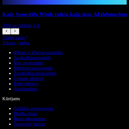
Kaip Speechify Work veikia kaip jūsų AI debesų ben
2026 m. birželio 5 d.
2
Žiūrėti visus
Tekstas į kalbą
iPhone ir iPad programėlės
Android programėlė
Mac programėlė
Windows programėlė
Žiniatinklio programėlė
Chrome plėtinys
Edge plėtinys
Atsisiuntimai
Kūrėjams
AI balsų generavimas
Dubliavimas
Balso klonavimas
Speechify darbui