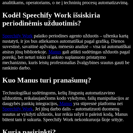
analitikams, operatoriams, o ne į techninių procesų automatizavimą.
Kodėl Speechify Work išsiskiria
periodinėmis užduotimis?
Speechify Work
palaiko periodines agento užduotis – užtenka kartą
nustatyti, ir jos bus atliekamos automatiškai pagal grafiką. Dienos
suvestinė, savaitinė apžvalga, mėnesio analizė – visa tai automatiškai
atsiras jūsų bibliotekoje.
Manus
gali atlikti sudėtingas užduotis pagal
poreikį, bet neturi tokio iš anksto suplanuoto pristatymo
mechanizmo, kuris leistų profesionalias žvalgybines srautus gauti be
rankinio darbo.
Kuo Manus turi pranašumų?
Technologiškai sudėtingoms, kelių žingsnių automatizavimo
užduotims, reikalaujančioms kodo vykdymo, failų manipuliacijos ar
daugybės įrankių integracijos,
Manus
yra stipresnė platforma nei
Speechify Work
. Jei jūsų darbo dalis – automatizuoti duomenų
srautus ar vykdyti užduotis, kur reikia rašyti ir paleisti kodą, Manus
būtent tam ir sukurta. Speechify Work nekonkuruoja šioje srityje.
Kurią pasirinkti?