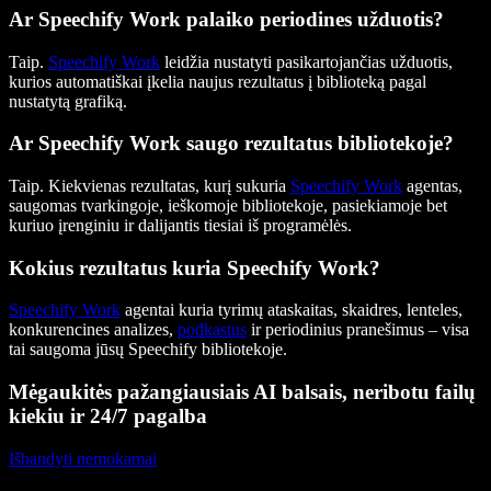
Ar Speechify Work palaiko periodines užduotis?
Taip.
Speechify Work
leidžia nustatyti pasikartojančias užduotis,
kurios automatiškai įkelia naujus rezultatus į biblioteką pagal
nustatytą grafiką.
Ar Speechify Work saugo rezultatus bibliotekoje?
Taip. Kiekvienas rezultatas, kurį sukuria
Speechify Work
agentas,
saugomas tvarkingoje, ieškomoje bibliotekoje, pasiekiamoje bet
kuriuo įrenginiu ir dalijantis tiesiai iš programėlės.
Kokius rezultatus kuria Speechify Work?
Speechify Work
agentai kuria tyrimų ataskaitas, skaidres, lenteles,
konkurencines analizes,
podkastus
ir periodinius pranešimus – visa
tai saugoma jūsų Speechify bibliotekoje.
Mėgaukitės pažangiausiais AI balsais, neribotu failų
kiekiu ir 24/7 pagalba
Išbandyti nemokamai