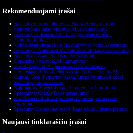
Rekomenduojami įrašai
Speechify Chrome plėtinys vs NaturalReader Chrome
plėtinys: kuris balsu valdomas AI asistentas laimi?
Speechify vs. Evernote AI: kuris geriausias užrašų ir
įsiminimo įrankis?
Vidinis pasakojimas: kaip Speechify tapo Voice AI asistentu
Speechify ir NotebookLM: Kaip išsirinkti, kas geriausia Jums
Speechify ir Asana: panašumai ir skirtumai
Geriausios NotebookLM alternatyvos
Kodėl „Speechify“ – geriausias AI žurnalistams?
Geriausias dirbtinio intelekto asistentas balsu: ChatGPT,
Gemini, Grok, Perplexity, Alexa, Siri palyginimas ir kodėl
Speechify yra pranašesnis
Kaip naudoti Speechify kaip AI paremtą rašymo įrankį
Speechify ir ChatGPT: kas geriau jums?
Kodėl Speechify turi stipriausią AI įrankių partnerystės
programą
Speechify Chrome plėtinys vs. Read Aloud Chrome plėtinys
Naujausi tinklaraščio įrašai