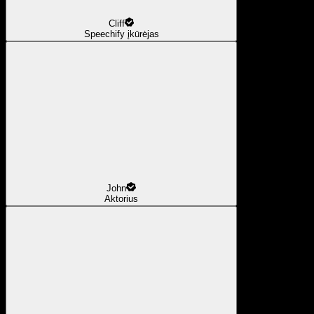
Cliff
Speechify įkūrėjas
John
Aktorius