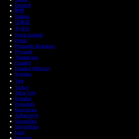
Deutsch
हिन्दी
Italiano
日本語
한국어
Norsk bokmål
Polski
Português Brasileiro
Русский
Українська
Español
Español (México)
Svenska
ไทย
Türkçe
Tiếng Việt
Română
Português
Български
ქართული
Slovenčina
Slovenščina
Eesti
Hrvatski