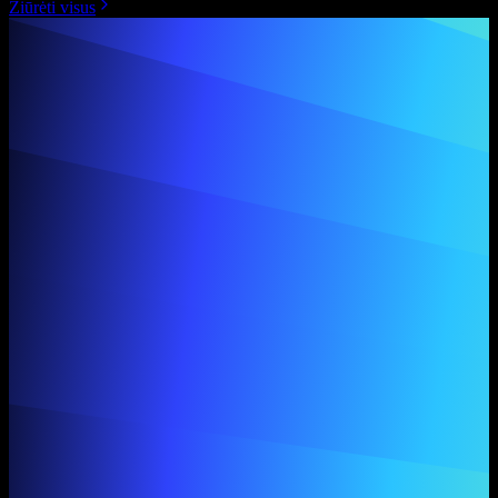
Žiūrėti visus