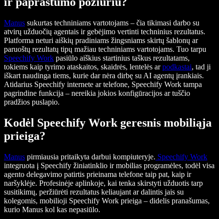
ir paprastumo požiūriu?
Manus
sukurtas techniniams vartotojams – čia tikimasi darbo su
atvirų užduočių agentais ir gebėjimo vertinti techninius rezultatus.
Platforma neturi aiškių pradiniams žingsniams skirtų šablonų ar
paruoštų rezultatų tipų mažiau techniniams vartotojams. Tuo tarpu
Speechify Work
pasiūlo aiškius startinius taškus rezultatams,
tokiems kaip tyrimo ataskaitos, skaidrės, lentelės ar
podkastai
, tad ji
iškart naudinga tiems, kurie dar nėra dirbę su AI agentų įrankiais.
Atidarius Speechify internete ar telefone, Speechify Work tampa
pagrindine funkcija – nereikia jokios konfigūracijos ar tuščio
pradžios puslapio.
Kodėl Speechify Work geresnis mobiliąja
prieiga?
Manus
pirmiausia pritaikyta darbui kompiuteryje.
Speechify Work
integruota į Speechify žiniatinklio ir mobilias programėles, todėl visa
agento delegavimo patirtis prieinama telefone taip pat, kaip ir
naršyklėje. Profesinėje aplinkoje, kai tenka skirstyti užduotis tarp
susitikimų, peržiūrėti rezultatus keliaujant ar dalintis jais su
kolegomis, mobilioji Speechify Work prieiga – didelis pranašumas,
kurio Manus kol kas nepasiūlo.