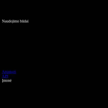
Naudojimo būdai
Atsisiųsti
API
Įmonė