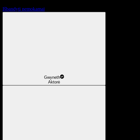
Išbandyti nemokamai
Gwyneth
Aktorė