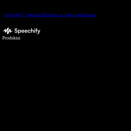
„Speechify“ pristato diktofoną su balso atpažinimu
Rašykite 5× greičiau naudodami diktavimą balsu
Produktai
Sužinokite daugiau