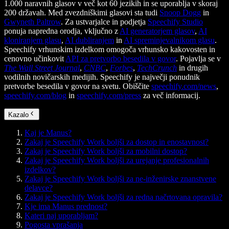
1.000 naravnih glasov v več kot 60 jezikih in se uporablja v skoraj
200 državah. Med zvezdniškimi glasovi sta tudi
Snoop Dogg
in
Gwyneth Paltrow
. Za ustvarjalce in podjetja
Speechify Studio
ponuja napredna orodja, vključno z
AI generatorjem glasov
,
AI
kloniranjem glasu
,
AI dubliranjem
in
AI spreminjevalnikom glasu
.
Speechify vrhunskim izdelkom omogoča vrhunsko kakovosten in
cenovno učinkovit
API za pretvorbo besedila v govor
. Pojavlja se v
The Wall Street Journal
,
CNBC
,
Forbes
,
TechCrunch
in drugih
vodilnih novičarskih medijih. Speechify je največji ponudnik
pretvorbe besedila v govor na svetu. Obiščite
speechify.com/news
,
speechify.com/blog
in
speechify.com/press
za več informacij.
Kazalo
Kaj je Manus?
Zakaj je Speechify Work boljši za dostop in enostavnost?
Zakaj je Speechify Work boljši za mobilni dostop?
Zakaj je Speechify Work boljši za urejanje profesionalnih
izdelkov?
Zakaj je Speechify Work boljši za ne-inženirske znanstvene
delavce?
Zakaj je Speechify Work boljši za redna načrtovana opravila?
Kje ima Manus prednost?
Kateri naj uporabljam?
Pogosta vprašanja