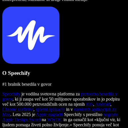
O Speechify
#1 bralnik besedila v govor
Speechify
je vodilna svetovna platforma za
pretvorbo besedila v
govor
, ki ji zaupa več kot 50 milijonov uporabnikov in jo podpira
več kot 500.000 petzvezdičnih ocen na njenih
iOS
,
Android
,
Chrome razširitvi
,
spletni aplikaciji
in v
namiznih aplikacijah za
Mac
. Leta 2025 je
Apple nagradil
Speechify s prestižno
nagrado
Apple Design Award
na
WWDC
in ga označil kot »ključni vir, ki
ljudem pomaga živeti polno življenje.« Speechify ponuja več kot