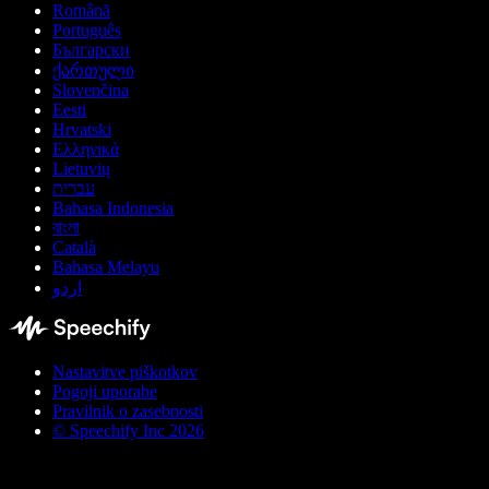
Română
Português
Български
ქართული
Slovenčina
Eesti
Hrvatski
Ελληνικά
Lietuvių
עברית
Bahasa Indonesia
বাংলা
Català
Bahasa Melayu
اردو
Nastavitve piškotkov
Pogoji uporabe
Pravilnik o zasebnosti
© Speechify Inc 2026