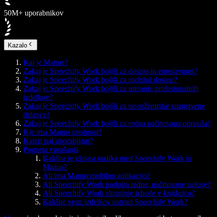
50M+ uporabnikov
Kazalo
Kaj je Manus?
Zakaj je Speechify Work boljši za dostop in enostavnost?
Zakaj je Speechify Work boljši za mobilni dostop?
Zakaj je Speechify Work boljši za urejanje profesionalnih
izdelkov?
Zakaj je Speechify Work boljši za ne-inženirske znanstvene
delavce?
Zakaj je Speechify Work boljši za redna načrtovana opravila?
Kje ima Manus prednost?
Kateri naj uporabljam?
Pogosta vprašanja
Kakšna je glavna razlika med Speechify Work in
Manus?
Ali ima Manus mobilno aplikacijo?
Ali Speechify Work podpira redne, načrtovane naloge?
Ali Speechify Work shranjuje izhode v knjižnico?
Kakšne vrste izdelkov ustvari Speechify Work?