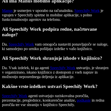
Ali ima Manus mobilno aplikacijo?
Manus
je usmerjen v uporabo na računalniku.
Speechify Work
je
vgrajen v Speechify spletne in mobilne aplikacije, s polno
funkcionalnostjo agentov na telefonu.
Ali Speechify Work podpira redne, načrtovane
naloge?
Da.
Speechify Work
vam omogoča nastaviti ponavljajoče se naloge,
ki samodejno po urniku pošiljajo izdelke v vašo knjižnico.
Ali Speechify Work shranjuje izhode v knjižnico?
Da. Vsak izdelek, ki ga agenti
Speechify Work
ustvarijo, je shranjen
v organizirano, iskano knjižnico z dostopom z vseh naprav in
možnostjo neposrednega deljenja iz aplikacije.
Kakšne vrste izdelkov ustvari Speechify Work?
Speechify Work
agenti ustvarjajo raziskovalna poročila,
prezentacije, preglednice, konkurenčne analize,
podkaste
in redna
poročila ter vse shranijo v knjižnico Speechify.