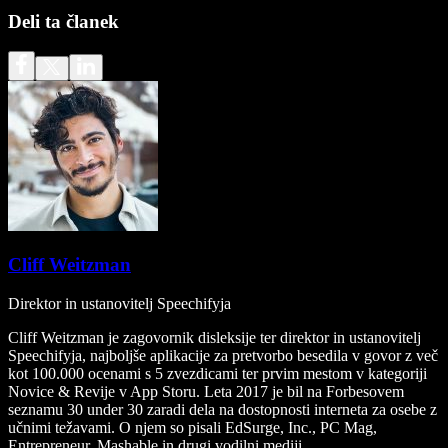
Deli ta članek
Cliff Weitzman
Direktor in ustanovitelj Speechifyja
Cliff Weitzman je zagovornik disleksije ter direktor in ustanovitelj
Speechifyja, najboljše aplikacije za pretvorbo besedila v govor z več
kot 100.000 ocenami s 5 zvezdicami ter prvim mestom v kategoriji
Novice & Revije v App Storu. Leta 2017 je bil na Forbesovem
seznamu 30 under 30 zaradi dela na dostopnosti interneta za osebe z
učnimi težavami. O njem so pisali EdSurge, Inc., PC Mag,
Entrepreneur, Mashable in drugi vodilni mediji.