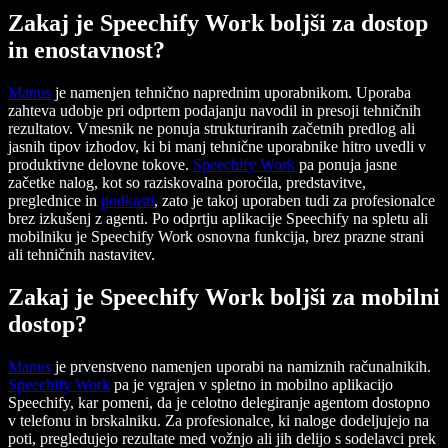
Zakaj je Speechify Work boljši za dostop
in enostavnost?
Manus
je namenjen tehnično naprednim uporabnikom. Uporaba
zahteva udobje pri odprtem podajanju navodil in presoji tehničnih
rezultatov. Vmesnik ne ponuja strukturiranih začetnih predlog ali
jasnih tipov izhodov, ki bi manj tehnične uporabnike hitro uvedli v
produktivne delovne tokove.
Speechify Work
pa ponuja jasne
začetke nalog, kot so raziskovalna poročila, predstavitve,
preglednice in
podkasti
, zato je takoj uporaben tudi za profesionalce
brez izkušenj z agenti. Po odprtju aplikacije Speechify na spletu ali
mobilniku je Speechify Work osnovna funkcija, brez prazne strani
ali tehničnih nastavitev.
Zakaj je Speechify Work boljši za mobilni
dostop?
Manus
je prvenstveno namenjen uporabi na namiznih računalnikih.
Speechify Work
pa je vgrajen v spletno in mobilno aplikacijo
Speechify, kar pomeni, da je celotno delegiranje agentom dostopno
v telefonu in brskalniku. Za profesionalce, ki naloge dodeljujejo na
poti, pregledujejo rezultate med vožnjo ali jih delijo s sodelavci prek