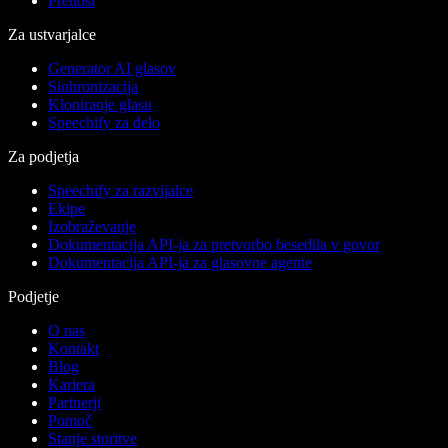
Prenosi
Za ustvarjalce
Generator AI glasov
Sinhronizacija
Kloniranje glasu
Speechify za delo
Za podjetja
Speechify za razvijalce
Ekipe
Izobraževanje
Dokumentacija API-ja za pretvorbo besedila v govor
Dokumentacija API-ja za glasovne agente
Podjetje
O nas
Kontakt
Blog
Kariera
Partnerji
Pomoč
Stanje storitve