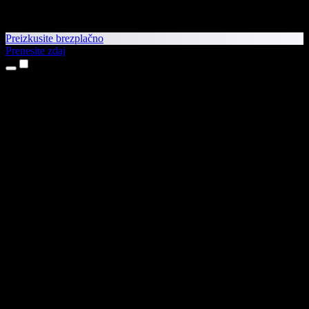
Preizkusite brezplačno
Prenesite zdaj
Izdelki
Pretvorba besedila v govor
Aplikaciji za iPhone in iPad
Aplikacija za Android
Razširitev za Chrome
Razširitev za Edge
Spletna aplikacija
Aplikacija za Mac
Aplikacija za Windows