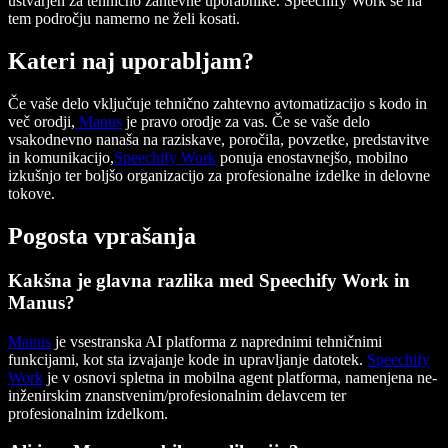
ustvarjen za tehnično zahtevne uporabnike. Speechify Work se na
tem področju namerno ne želi kosati.
Kateri naj uporabljam?
Če vaše delo vključuje tehnično zahtevno avtomatizacijo s kodo in
več orodji,
Manus
je pravo orodje za vas. Če se vaše delo
vsakodnevno nanaša na raziskave, poročila, povzetke, predstavitve
in komunikacijo,
Speechify Work
ponuja enostavnejšo, mobilno
izkušnjo ter boljšo organizacijo za profesionalne izdelke in delovne
tokove.
Pogosta vprašanja
Kakšna je glavna razlika med Speechify Work in
Manus?
Manus
je vsestranska AI platforma z naprednimi tehničnimi
funkcijami, kot sta izvajanje kode in upravljanje datotek.
Speechify
Work
je v osnovi spletna in mobilna agent platforma, namenjena ne-
inženirskim znanstvenim/profesionalnim delavcem ter
profesionalnim izdelkom.