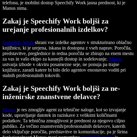
telefona, je mobilni dostop Speechify Work jasna prednost, ki je
Manus nima.
Zakaj je Speechify Work boljši za
urejanje profesionalnih izdelkov?
Speechify Work
shrani vse izdelke agentov v strukturirano oblačno
knjižnico, ki je urejena, iskana in dostopna z vseh naprav. Poročila,
predstavitve, preglednice in redna poročila se zbirajo na enem mestu
za vas in vašo ekipo za kasnejši dostop in sodelovanje.
Manus
ustvarja izhode v okviru posamezne seje, ne ponuja pa trajne
knjižnice, zaradi katere bi bilo delo agentov enostavno voditi pri
stalnih profesionalnih tokovih.
Zakaj je Speechify Work boljši za ne-
inženirske znanstvene delavce?
Manus
je res zmogljiv agent za tehnične naloge, kot so izvajanje
kode, upravljanje datotek in raziskave z velikimi količinami
podatkov. Ta tehnična zmogljivost je prednost za njegovo ciljno
publiko. Za večino znanstvenih/profesionalnih delavcev, katerih
delo vključuje poročila, predstavitve in komunikacije, pa je širina