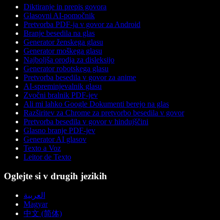
Diktiranje in prepis govora
Glasovni AI-pomočnik
Pretvorba PDF-ja v govor za Android
Branje besedila na glas
Generator ženskega glasu
Generator moškega glasu
Najboljša orodja za disleksijo
Generator robotskega glasu
Pretvorba besedila v govor za anime
AI-spreminjevalnik glasu
Zvočni bralnik PDF-jev
Ali mi lahko Google Dokumenti berejo na glas
Razširitev za Chrome za pretvorbo besedila v govor
Pretvorba besedila v govor v hindujščini
Glasno branje PDF-jev
Generator AI glasov
Texto a Voz
Leitor de Texto
Oglejte si v drugih jezikih
العربية
Magyar
中文 (简体)