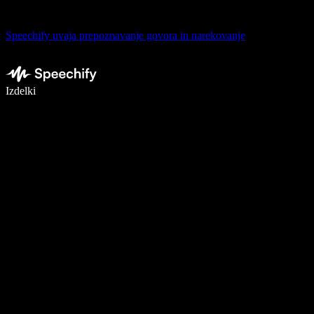
Speechify uvaja prepoznavanje govora in narekovanje
Pišite 5× hitreje z narekovanjem
Izdelki
Več o tem