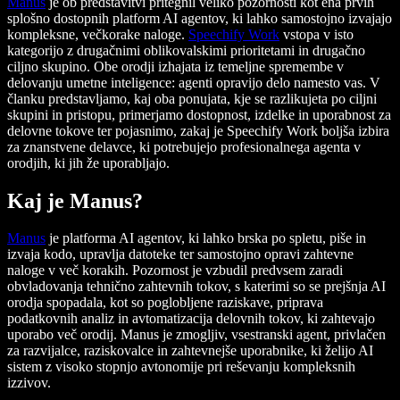
Manus
je ob predstavitvi pritegnil veliko pozornosti kot ena prvih
splošno dostopnih platform AI agentov, ki lahko samostojno izvajajo
kompleksne, večkorake naloge.
Speechify Work
vstopa v isto
kategorijo z drugačnimi oblikovalskimi prioritetami in drugačno
ciljno skupino. Obe orodji izhajata iz temeljne spremembe v
delovanju umetne inteligence: agenti opravijo delo namesto vas. V
članku predstavljamo, kaj oba ponujata, kje se razlikujeta po ciljni
skupini in pristopu, primerjamo dostopnost, izdelke in uporabnost za
delovne tokove ter pojasnimo, zakaj je Speechify Work boljša izbira
za znanstvene delavce, ki potrebujejo profesionalnega agenta v
orodjih, ki jih že uporabljajo.
Kaj je Manus?
Manus
je platforma AI agentov, ki lahko brska po spletu, piše in
izvaja kodo, upravlja datoteke ter samostojno opravi zahtevne
naloge v več korakih. Pozornost je vzbudil predvsem zaradi
obvladovanja tehnično zahtevnih tokov, s katerimi so se prejšnja AI
orodja spopadala, kot so poglobljene raziskave, priprava
podatkovnih analiz in avtomatizacija delovnih tokov, ki zahtevajo
uporabo več orodij. Manus je zmogljiv, vsestranski agent, privlačen
za razvijalce, raziskovalce in zahtevnejše uporabnike, ki želijo AI
sistem z visoko stopnjo avtonomije pri reševanju kompleksnih
izzivov.