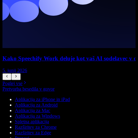
Kako Speechify Work deluje kot vaš AI sodelavec v 
5. junij 2026
5
Poglej vse
Pretvorba besedila v govor
Aplikacija za iPhone in iPad
Aplikacija za Android
Aplikacija za Mac
Aplikacija za Windows
Spletna aplikacija
Razširitev za Chrome
Razširitev za Edge