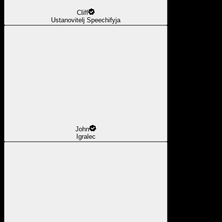
Cliff
Ustanovitelj Speechifyja
John
Igralec