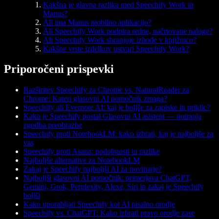
Kakšna je glavna razlika med Speechify Work in
Manus?
Ali ima Manus mobilno aplikacijo?
Ali Speechify Work podpira redne, načrtovane naloge?
Ali Speechify Work shranjuje izhode v knjižnico?
Kakšne vrste izdelkov ustvari Speechify Work?
Priporočeni prispevki
Razširitev Speechify za Chrome vs. NaturalReader za
Chrome: Kateri glasovni AI pomočnik zmaga?
Speechify ali Evernote AI: kaj je boljše za zapiske in priklic?
Kako je Speechify postal Glasovni AI asistent — notranja
zgodba preobrazbe
Speechify proti NotebookLM: kako izbrati, kaj je najboljše za
vas
Speechify proti Asana: podobnosti in razlike
Najboljše alternative za NotebookLM
Zakaj je Speechify najboljši AI za novinarje?
Najboljši glasovni AI pomočnik: primerjava ChatGPT,
Gemini, Grok, Perplexity, Alexe, Siri in zakaj je Speechify
boljši
Kako uporabljati Speechify kot AI pisalno orodje
Speechify vs. ChatGPT: Kako izbrati pravo orodje zase