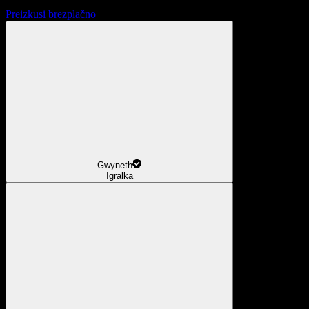
Preizkusi brezplačno
Gwyneth
Igralka