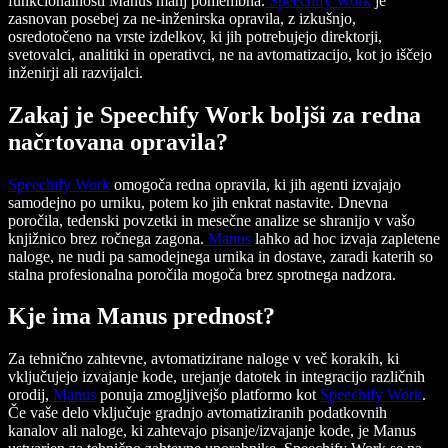
funkcionalnosti Manus manj pomembna.
Speechify Work
je
zasnovan posebej za ne-inženirska opravila, z izkušnjo,
osredotočeno na vrste izdelkov, ki jih potrebujejo direktorji,
svetovalci, analitiki in operativci, ne na avtomatizacijo, kot jo iščejo
inženirji ali razvijalci.
Zakaj je Speechify Work boljši za redna
načrtovana opravila?
Speechify Work
omogoča redna opravila, ki jih agenti izvajajo
samodejno po urniku, potem ko jih enkrat nastavite. Dnevna
poročila, tedenski povzetki in mesečne analize se shranijo v vašo
knjižnico brez ročnega zagona.
Manus
lahko ad hoc izvaja zapletene
naloge, ne nudi pa samodejnega urnika in dostave, zaradi katerih so
stalna profesionalna poročila mogoča brez sprotnega nadzora.
Kje ima Manus prednost?
Za tehnično zahtevne, avtomatizirane naloge v več korakih, ki
vključujejo izvajanje kode, urejanje datotek in integracijo različnih
orodij,
Manus
ponuja zmogljivejšo platformo kot
Speechify Work
.
Če vaše delo vključuje gradnjo avtomatiziranih podatkovnih
kanalov ali naloge, ki zahtevajo pisanje/izvajanje kode, je Manus