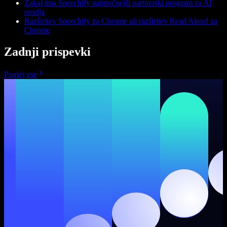
Zakaj ima Speechify najmočnejši partnerski program za AI
orodja
Razširitev Speechify za Chrome ali razširitev Read Aloud za
Chrome
Zadnji prispevki
Poglej vse