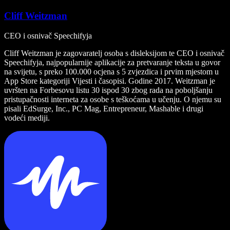
Cliff Weitzman
CEO i osnivač Speechifyja
Cliff Weitzman je zagovaratelj osoba s disleksijom te CEO i osnivač
Speechifyja, najpopularnije aplikacije za pretvaranje teksta u govor
na svijetu, s preko 100.000 ocjena s 5 zvjezdica i prvim mjestom u
App Store kategoriji Vijesti i časopisi. Godine 2017. Weitzman je
uvršten na Forbesovu listu 30 ispod 30 zbog rada na poboljšanju
pristupačnosti interneta za osobe s teškoćama u učenju. O njemu su
pisali EdSurge, Inc., PC Mag, Entrepreneur, Mashable i drugi
vodeći mediji.