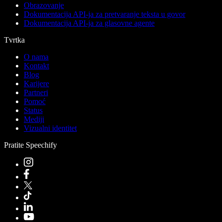
Obrazovanje
Dokumentacija API-ja za pretvaranje teksta u govor
Dokumentacija API-ja za glasovne agente
Tvrtka
O nama
Kontakt
Blog
Karijere
Partneri
Pomoć
Status
Mediji
Vizualni identitet
Pratite Speechify