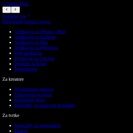
5. lipnja 2026.
5
Pogledaj sve
Pretvaranje teksta u govor
Aplikacija za iPhone i iPad
Aplikacija za Android
Aplikacija za Mac
Aplikacija za Windows
Web aplikacija
Proširenje za Chrome
Dodatak za Edge
Preuzimanje
Za kreatore
AI generator glasova
Sinkronizacija glasa
Kloniranje glasa
Speechify za poslovne korisnike
Za tvrtke
Speechify za programere
Timovi