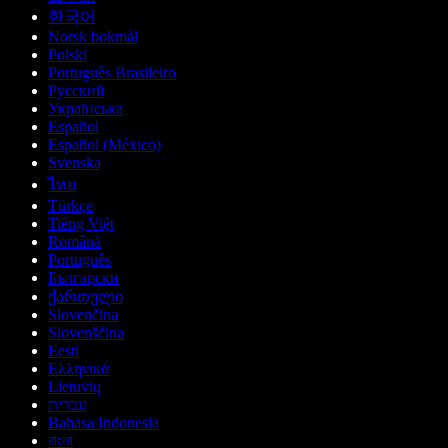
한국어
Norsk bokmål
Polski
Português Brasileiro
Русский
Українська
Español
Español (México)
Svenska
ไทย
Türkçe
Tiếng Việt
Română
Português
Български
ქართული
Slovenčina
Slovenščina
Eesti
Ελληνικά
Lietuvių
עברית
Bahasa Indonesia
বাংলা