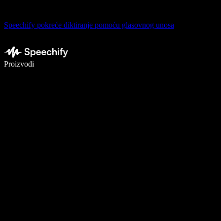
Speechify pokreće diktiranje pomoću glasovnog unosa
Pišite 5× brže uz glasovno diktiranje
Proizvodi
Saznajte više