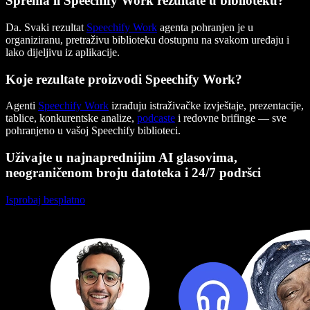
Sprema li Speechify Work rezultate u biblioteku?
Da. Svaki rezultat
Speechify Work
agenta pohranjen je u
organiziranu, pretraživu biblioteku dostupnu na svakom uređaju i
lako dijeljivu iz aplikacije.
Koje rezultate proizvodi Speechify Work?
Agenti
Speechify Work
izrađuju istraživačke izvještaje, prezentacije,
tablice, konkurentske analize,
podcaste
i redovne brifinge — sve
pohranjeno u vašoj Speechify biblioteci.
Uživajte u najnaprednijim AI glasovima,
neograničenom broju datoteka i 24/7 podršci
Isprobaj besplatno