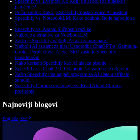
Speechify vs. Evernote AI: Koji je alat bolji za bilješke i
pamćenje?
Priča iznutra: Kako je Speechify postao Voice AI asistent
Speechify vs. NotebookLM: Kako odabrati što je najbolje za
vas
Speechify vs. Asana: Sličnosti i razlike
Najbolje alternative za NotebookLM
Zašto je Speechify najbolji AI alat za novinare?
Najbolji AI asistent za glas: Usporedba ChatGPT-a, Geminija,
Groka, Perplexityja, Alexe, Siri i zašto je Speechify
nenadmašan
Kako koristiti Speechify kao AI alat za pisanje
Speechify vs. ChatGPT: Odaberite što vam bolje odgovara
Zašto Speechify ima najjači program za AI alate u affiliate
suradnji
Speechify Chrome proširenje vs. Read Aloud Chrome
proširenje
Najnoviji blogovi
Pogledaj sve