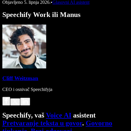
Objavljeno
5. lipnja 2026.
•
Glasovni AI asistent
Speechify Work ili Manus
Cliff Weitzman
CEO i osnivač Speechifyja
Speechify, vaš
Voice AI
asistent
Pretvaranje teksta u govor
.
Govorno