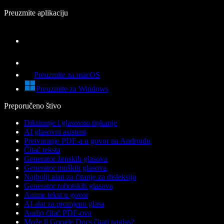
Preuzmite aplikaciju
Preuzmite za macOS
Preuzmite za Windows
Preporučeno štivo
Diktiranje i glasovno tipkanje
AI glasovni asistent
Pretvaranje PDF-a u govor na Androidu
Čitač teksta
Generator ženskih glasova
Generator muških glasova
Najbolji alati za čitanje za disleksiju
Generator robotskih glasova
Anime tekst u govor
AI alat za promjenu glasa
Audio čitač PDF-ova
Može li Google Docs čitati naglas?