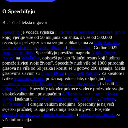
O Speechifyju
Br. 1 čitač teksta u govor
Speechify
je vodeća svjetska
platforma za pretvaranje teksta u govor
kojoj vjeruje više od 50 milijuna korisnika, s više od 500.000
recenzija s pet zvjezdica na svojim aplikacijama za
iOS
,
Android
,
Chrome ekstenziju
,
web-aplikaciju
i
Mac desktop
. Godine 2025.
Apple je dodijelio
Speechifyju prestižnu nagradu
Apple Design
Award
na
WWDC-u
, opisavši ga kao “ključni resurs koji ljudima
pomaže živjeti svoje živote”. Speechify nudi više od 1000 prirodnih
glasova na više od 60 jezika i koristi se u gotovo 200 zemalja. Među
glasovima slavnih su
Snoop Dogg
i
Gwyneth Paltrow
. Za kreatore i
tvrtke
Speechify Studio
pruža napredne alate, uključujući
AI
generator glasa
,
AI kloniranje glasa
,
AI sinkronizaciju
i vlastiti
AI
mijenjač glasa
. Speechify također pokreće vodeće proizvode svojim
visokokvalitetnim i pristupačnim
API-jem za pretvaranje teksta u
govor
. Istaknut u
The Wall Street Journalu
,
CNBC-ju
,
Forbesu
,
TechCrunchu
i drugim velikim medijima, Speechify je najveći
svjetski pružatelj usluga pretvaranja teksta u govor. Posjetite
speechify.com/news
,
speechify.com/blog
i
speechify.com/press
za
više informacija.