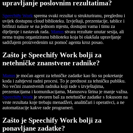
upravljanje poslovnim rezultatima?
Speechify Work
sprema svaki rezultat u strukturiranu, preglednu i
uvijek dostupnu cloud biblioteku. Izvještaji, prezentacije, tablice i
brifinzi nalaze se na jednom mjestu, dostupni vama i timu za
dijeljenje i nastavak rada.
Manus
stvara rezultate unutar sesija, ali
nema trajnu organiziranu biblioteku koja bi olakšala upravljanje
sadržajem proizvedenim uz pomoć agenta kroz posao.
Zašto je Speechify Work bolji za
netehničke znanstvene radnike?
Manus
je moćan agent za tehničke zadatke kao što su pokretanje
koda i zahtjevni radni procesi. To je prednost za tehničku publiku.
No većini znanstvenih radnika koji rade s izvještajima,
prezentacijama i komunikacijama, Manusova širina je manje važna.
Speechify Work
je stvoren baš za netehničke zadatke s fokusom na
vrste rezultata koje trebaju menadžeri, analitičari i operativci, a ne
automatizacije kakve rade programeri.
Zašto je Speechify Work bolji za
ponavljane zadatke?