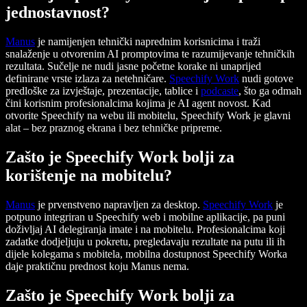
jednostavnost?
Manus
je namijenjen tehnički naprednim korisnicima i traži
snalaženje u otvorenim AI promptovima te razumijevanje tehničkih
rezultata. Sučelje ne nudi jasne početne korake ni unaprijed
definirane vrste izlaza za netehničare.
Speechify Work
nudi gotove
predloške za izvještaje, prezentacije, tablice i
podcaste
, što ga odmah
čini korisnim profesionalcima kojima je AI agent novost. Kad
otvorite Speechify na webu ili mobitelu, Speechify Work je glavni
alat – bez praznog ekrana i bez tehničke pripreme.
Zašto je Speechify Work bolji za
korištenje na mobitelu?
Manus
je prvenstveno napravljen za desktop.
Speechify Work
je
potpuno integriran u Speechify web i mobilne aplikacije, pa puni
doživljaj AI delegiranja imate i na mobitelu. Profesionalcima koji
zadatke dodjeljuju u pokretu, pregledavaju rezultate na putu ili ih
dijele kolegama s mobitela, mobilna dostupnost Speechify Worka
daje praktičnu prednost koju Manus nema.
Zašto je Speechify Work bolji za