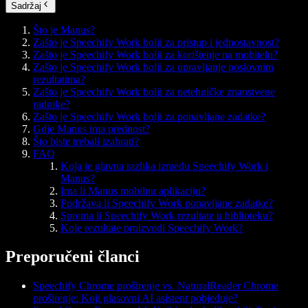
Sadržaj
Što je Manus?
Zašto je Speechify Work bolji za pristup i jednostavnost?
Zašto je Speechify Work bolji za korištenje na mobitelu?
Zašto je Speechify Work bolji za upravljanje poslovnim
rezultatima?
Zašto je Speechify Work bolji za netehničke znanstvene
radnike?
Zašto je Speechify Work bolji za ponavljane zadatke?
Gdje Manus ima prednost?
Što biste trebali izabrati?
FAQ
Koja je glavna razlika između Speechify Work i
Manus?
Ima li Manus mobilnu aplikaciju?
Podržava li Speechify Work ponavljane zadatke?
Sprema li Speechify Work rezultate u biblioteku?
Koje rezultate proizvodi Speechify Work?
Preporučeni članci
Speechify Chrome proširenje vs. NaturalReader Chrome
proširenje: Koji glasovni AI asistent pobjeđuje?