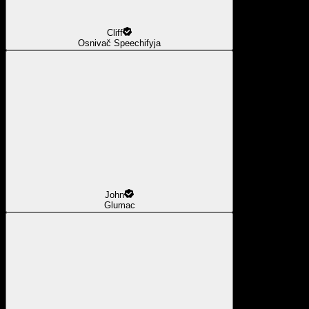
Cliff
Osnivač Speechifyja
John
Glumac