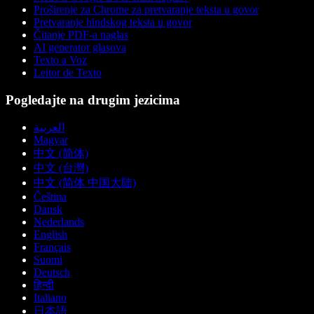
Proširenje za Chrome za pretvaranje teksta u govor
Pretvaranje hindskog teksta u govor
Čitanje PDF-a naglas
AI generator glasova
Texto a Voz
Leitor de Texto
Pogledajte na drugim jezicima
العربية
Magyar
中文 (简体)
中文 (台灣)
中文 (简体 中国大陆)
Čeština
Dansk
Nederlands
English
Français
Suomi
Deutsch
हिन्दी
Italiano
日本語