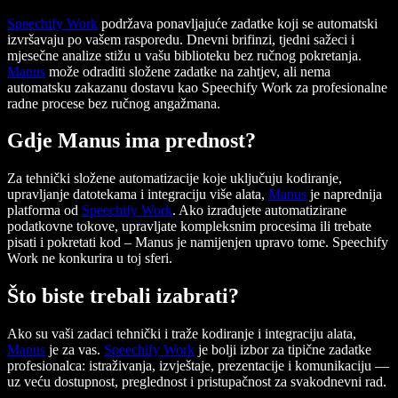
Speechify Work
podržava ponavljajuće zadatke koji se automatski
izvršavaju po vašem rasporedu. Dnevni brifinzi, tjedni sažeci i
mjesečne analize stižu u vašu biblioteku bez ručnog pokretanja.
Manus
može odraditi složene zadatke na zahtjev, ali nema
automatsku zakazanu dostavu kao Speechify Work za profesionalne
radne procese bez ručnog angažmana.
Gdje Manus ima prednost?
Za tehnički složene automatizacije koje uključuju kodiranje,
upravljanje datotekama i integraciju više alata,
Manus
je naprednija
platforma od
Speechify Work
. Ako izrađujete automatizirane
podatkovne tokove, upravljate kompleksnim procesima ili trebate
pisati i pokretati kod – Manus je namijenjen upravo tome. Speechify
Work ne konkurira u toj sferi.
Što biste trebali izabrati?
Ako su vaši zadaci tehnički i traže kodiranje i integraciju alata,
Manus
je za vas.
Speechify Work
je bolji izbor za tipične zadatke
profesionalca: istraživanja, izvještaje, prezentacije i komunikaciju —
uz veću dostupnost, preglednost i pristupačnost za svakodnevni rad.