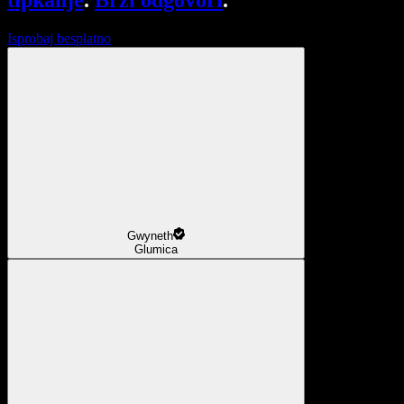
tipkanje
.
Brzi odgovori
.
Isprobaj besplatno
Gwyneth
Glumica