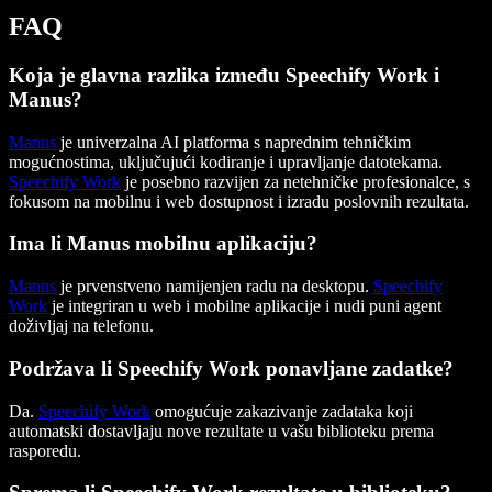
FAQ
Koja je glavna razlika između Speechify Work i
Manus?
Manus
je univerzalna AI platforma s naprednim tehničkim
mogućnostima, uključujući kodiranje i upravljanje datotekama.
Speechify Work
je posebno razvijen za netehničke profesionalce, s
fokusom na mobilnu i web dostupnost i izradu poslovnih rezultata.
Ima li Manus mobilnu aplikaciju?
Manus
je prvenstveno namijenjen radu na desktopu.
Speechify
Work
je integriran u web i mobilne aplikacije i nudi puni agent
doživljaj na telefonu.
Podržava li Speechify Work ponavljane zadatke?
Da.
Speechify Work
omogućuje zakazivanje zadataka koji
automatski dostavljaju nove rezultate u vašu biblioteku prema
rasporedu.