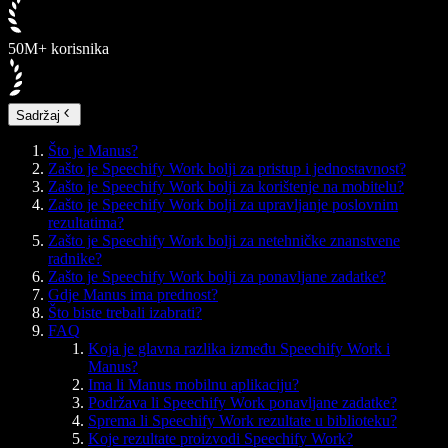
50M+ korisnika
Sadržaj
Što je Manus?
Zašto je Speechify Work bolji za pristup i jednostavnost?
Zašto je Speechify Work bolji za korištenje na mobitelu?
Zašto je Speechify Work bolji za upravljanje poslovnim
rezultatima?
Zašto je Speechify Work bolji za netehničke znanstvene
radnike?
Zašto je Speechify Work bolji za ponavljane zadatke?
Gdje Manus ima prednost?
Što biste trebali izabrati?
FAQ
Koja je glavna razlika između Speechify Work i
Manus?
Ima li Manus mobilnu aplikaciju?
Podržava li Speechify Work ponavljane zadatke?
Sprema li Speechify Work rezultate u biblioteku?
Koje rezultate proizvodi Speechify Work?