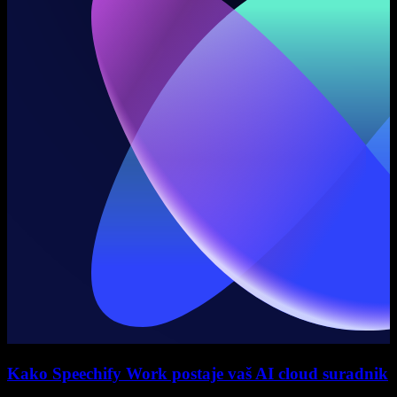
Kako Speechify Work postaje vaš AI cloud suradnik