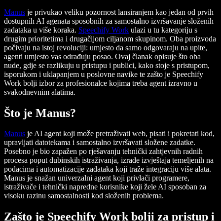
Manus
je privukao veliku pozornost lansiranjem kao jedan od prvih
dostupnih AI agenata sposobnih za samostalno izvršavanje složenih
zadataka u više koraka.
Speechify Work
ulazi u tu kategoriju s
drugim prioritetima i drugačijom ciljanom skupinom. Oba proizvoda
počivaju na istoj revoluciji: umjesto da samo odgovaraju na upite,
agenti umjesto vas odrađuju posao. Ovaj članak opisuje što oba
nude, gdje se razlikuju u pristupu i publici, kako stoje s pristupom,
isporukom i uklapanjem u poslovne navike te zašto je Speechify
Work bolji izbor za profesionalce kojima treba agent izravno u
svakodnevnim alatima.
Što je Manus?
Manus
je AI agent koji može pretraživati web, pisati i pokretati kod,
upravljati datotekama i samostalno izvršavati složene zadatke.
Posebno je bio zapažen po rješavanju tehnički zahtjevnih radnih
procesa poput dubinskih istraživanja, izrade izvještaja temeljenih na
podacima i automatizacije zadataka koji traže integraciju više alata.
Manus je snažan univerzalni agent koji privlači programere,
istraživače i tehnički napredne korisnike koji žele AI sposoban za
visoku razinu samostalnosti kod složenih problema.
Zašto je Speechify Work bolji za pristup i