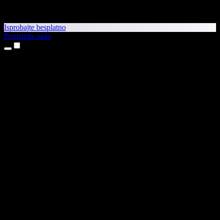
Isprobajte besplatno
Preuzmite sada
Proizvodi
Pretvaranje teksta u govor
Aplikacije za iPhone i iPad
Aplikacija za Android
Proširenje za Chrome
Proširenje za Edge
Web-aplikacija
Aplikacija za Mac
Aplikacija za Windows