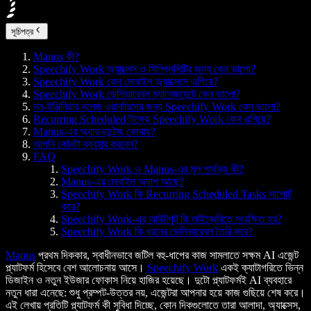
সূচিপত্র
Manus কী?
Speechify Work অ্যাক্সেস ও সিম্প্লিসিটির জন্য কেন ভালো?
Speechify Work কেন মোবাইল অ্যাক্সেসে এগিয়ে?
Speechify Work ডেলিভারেবল ম্যানেজমেন্টে কেন ভালো?
নন-ইঞ্জিনিয়ার নলেজ ওয়ার্কারদের জন্য Speechify Work কেন ভালো?
Recurring Scheduled টাস্কে Speechify Work কেন এগিয়ে?
Manus-এর অ্যাডভান্টেজ কোথায়?
আপনি কোনটা ব্যবহার করবেন?
FAQ
Speechify Work ও Manus-এর মূল পার্থক্য কী?
Manus-এর মোবাইল অ্যাপ আছে?
Speechify Work কি Recurring Scheduled Tasks সাপোর্ট
করে?
Speechify Work-এর আউটপুট কি লাইব্রেরিতে সংরক্ষিত হয়?
Speechify Work কি ধরনের ডেলিভারেবল তৈরি করে?
Manus
প্রথম দিককার, স্বাধীনভাবে জটিল বহু-ধাপের কাজ সামলাতে সক্ষম AI এজেন্ট
প্ল্যাটফর্ম হিসেবে বেশ আলোচনায় আসে।
Speechify Work
একই ক্যাটাগরিতে ভিন্ন
ডিজাইন ও নতুন ইউজার ফোকাস নিয়ে হাজির হয়েছে। দুটো প্ল্যাটফর্মই AI ব্যবহারে
নতুন ধারা এনেছে: শুধু প্রম্পট-উত্তর নয়, এজেন্টরা আপনার হয়ে কাজ গুছিয়ে শেষ করে।
এই লেখায় প্রতিটি প্ল্যাটফর্ম কী সুবিধা দিচ্ছে, কোন দিকগুলোতে তারা আলাদা, অ্যাক্সেস,