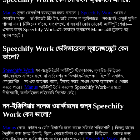
Manus
মূলত ডেস্কটপ ব্যবহারের জন্য বানানো।
Speechify Work
ওয়েব ও
মোবাইল অ্যাপ—দু’টোতেই বিল্ট-ইন, তাই ফোনে বা ব্রাউজারে—সবখানেই এজেন্ট সুবিধা
পাওয়া যায়। মিটিংয়ের ফাঁকে, যাত্রাপথে, বা সরাসরি ফোন থেকেই আউটপুট শেয়ার—
এসবের জন্য Speechify Work-এর মোবাইল অ্যাক্সেস Manus-এর তুলনায় বড়
প্লাস পয়েন্ট।
Speechify Work ডেলিভারেবল ম্যানেজমেন্টে কেন
ভালো?
Speechify Work
সব এজেন্ট-তৈরি আউটপুট স্ট্রাকচারড, ক্লাউড-ভিত্তিক
লাইব্রেরিতে সাজিয়ে রাখে, যা সার্চযোগ্য ও ডিভাইস-নিরপেক্ষ। রিপোর্ট, স্লাইড,
স্প্রেডশিট—সব এক জায়গায় থাকে, টিমসহ সবাই সেখান থেকে অ্যাক্সেস ও শেয়ার
করতে পারে।
Manus
আউটপুট তৈরি করলেও Speechify Work-এর মতো
দীর্ঘমেয়াদী, অর্গানাইজড লাইব্রেরি সিস্টেম নেই।
নন-ইঞ্জিনিয়ার নলেজ ওয়ার্কারদের জন্য Speechify
Work কেন ভালো?
Manus
কোড, ফাইল ও ডেটা রিসার্চের মতো কাজে সত্যিই শক্তিশালী। কিন্তু যাদের
দৈনন্দিন কাজ মূলত রিপোর্ট, ব্রিফ, প্রেজেন্টেশন ও যোগাযোগ-ভিত্তিক—তাদের জন্য
এত টেকনিক্যাল কনফিগারেশনের খুব দরকার পড়ে না।
Speechify Work
বানানো