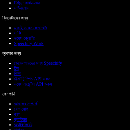
Edge অ্যাড-অন
ডাউনলোড
ক্রিয়েটরদের জন্য
এআই ভয়েস জেনারেটর
ডাবিং
ভয়েস ক্লোনিং
Speechify Work
ব্যবসার জন্য
ডেভেলপারদের জন্য Speechify
টিম
শিক্ষা
টেক্সট টু স্পিচ API ডকস
ভয়েস এজেন্টস API ডকস
কোম্পানি
আমাদের সম্পর্কে
যোগাযোগ
ব্লগ
ক্যারিয়ার
অ্যাফিলিয়েট
সাহায্য