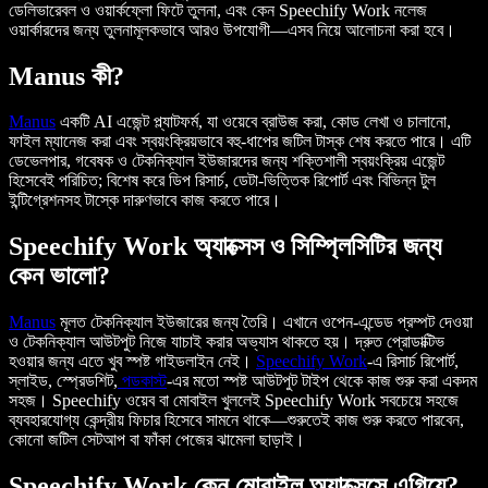
ডেলিভারেবল ও ওয়ার্কফ্লো ফিটে তুলনা, এবং কেন Speechify Work নলেজ
ওয়ার্কারদের জন্য তুলনামূলকভাবে আরও উপযোগী—এসব নিয়ে আলোচনা করা হবে।
Manus কী?
Manus
একটি AI এজেন্ট প্ল্যাটফর্ম, যা ওয়েবে ব্রাউজ করা, কোড লেখা ও চালানো,
ফাইল ম্যানেজ করা এবং স্বয়ংক্রিয়ভাবে বহু-ধাপের জটিল টাস্ক শেষ করতে পারে। এটি
ডেভেলপার, গবেষক ও টেকনিক্যাল ইউজারদের জন্য শক্তিশালী স্বয়ংক্রিয় এজেন্ট
হিসেবেই পরিচিত; বিশেষ করে ডিপ রিসার্চ, ডেটা-ভিত্তিক রিপোর্ট এবং বিভিন্ন টুল
ইন্টিগ্রেশনসহ টাস্কে দারুণভাবে কাজ করতে পারে।
Speechify Work অ্যাক্সেস ও সিম্প্লিসিটির জন্য
কেন ভালো?
Manus
মূলত টেকনিক্যাল ইউজারের জন্য তৈরি। এখানে ওপেন-এন্ডেড প্রম্পট দেওয়া
ও টেকনিক্যাল আউটপুট নিজে যাচাই করার অভ্যাস থাকতে হয়। দ্রুত প্রোডাক্টিভ
হওয়ার জন্য এতে খুব স্পষ্ট গাইডলাইন নেই।
Speechify Work
-এ রিসার্চ রিপোর্ট,
স্লাইড, স্প্রেডশিট,
পডকাস্ট
-এর মতো স্পষ্ট আউটপুট টাইপ থেকে কাজ শুরু করা একদম
সহজ। Speechify ওয়েব বা মোবাইল খুললেই Speechify Work সবচেয়ে সহজে
ব্যবহারযোগ্য কেন্দ্রীয় ফিচার হিসেবে সামনে থাকে—শুরুতেই কাজ শুরু করতে পারবেন,
কোনো জটিল সেটআপ বা ফাঁকা পেজের ঝামেলা ছাড়াই।
Speechify Work কেন মোবাইল অ্যাক্সেসে এগিয়ে?