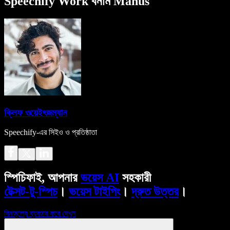
Speechify Work বনাম Manus
ক্লিফ ওয়েইৎজম্যান
Speechify-এর সিইও ও প্রতিষ্ঠাতা
স্পিচিফাই, আপনার
ভয়েস AI
সহকারী
টেক্সট-টু-স্পিচ
।
ভয়েস টাইপিং
।
দ্রুত উত্তর
।
বিনামূল্যে ব্যবহার করে দেখুন