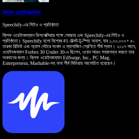
ক্লিফ ওয়েইৎজম্যান
Speechify-এর সিইও ও প্রতিষ্ঠাতা
ক্লিফ ওয়েইৎজম্যান ডিসলেক্সিয়ার পক্ষে সোচ্চার এবং Speechify-এর সিইও ও
প্রতিষ্ঠাতা। Speechify হলো বিশ্বের #1 টেক্সট-টু-স্পিচ অ্যাপ, যার ১,০০,০০০+ ৫-
তারকা রিভিউ এবং অ্যাপ স্টোরে সংবাদ ও ম্যাগাজিন শ্রেণিতে শীর্ষ স্থান। ২০১৭ সালে,
ওয়েইৎজম্যান Forbes 30 Under 30-এ ছিলেন, ওয়েব আরও সহজলভ্য করতে তার
অবদানের জন্য। ক্লিফ ওয়েইৎজম্যান EdSurge, Inc., PC Mag,
Entrepreneur, Mashable-সহ নানা শীর্ষ মিডিয়ায় আলোচিত হয়েছেন।