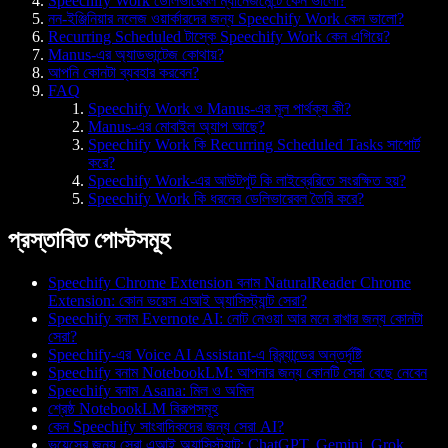
Speechify Work ডেলিভারেবল ম্যানেজমেন্টে কেন ভালো?
নন-ইঞ্জিনিয়ার নলেজ ওয়ার্কারদের জন্য Speechify Work কেন ভালো?
Recurring Scheduled টাস্কে Speechify Work কেন এগিয়ে?
Manus-এর অ্যাডভান্টেজ কোথায়?
আপনি কোনটা ব্যবহার করবেন?
FAQ
Speechify Work ও Manus-এর মূল পার্থক্য কী?
Manus-এর মোবাইল অ্যাপ আছে?
Speechify Work কি Recurring Scheduled Tasks সাপোর্ট
করে?
Speechify Work-এর আউটপুট কি লাইব্রেরিতে সংরক্ষিত হয়?
Speechify Work কি ধরনের ডেলিভারেবল তৈরি করে?
প্রস্তাবিত পোস্টসমূহ
Speechify Chrome Extension বনাম NaturalReader Chrome
Extension: কোন ভয়েস এআই অ্যাসিস্ট্যান্ট সেরা?
Speechify বনাম Evernote AI: নোট নেওয়া আর মনে রাখার জন্য কোনটা
সেরা?
Speechify-এর Voice AI Assistant-এ রিব্র্যান্ডের অন্তর্দৃষ্টি
Speechify বনাম NotebookLM: আপনার জন্য কোনটি সেরা বেছে নেবেন
Speechify বনাম Asana: মিল ও অমিল
শ্রেষ্ঠ NotebookLM বিকল্পসমূহ
কেন Speechify সাংবাদিকদের জন্য সেরা AI?
ভয়েসের জন্য সেরা এআই অ্যাসিস্ট্যান্ট: ChatGPT, Gemini, Grok,