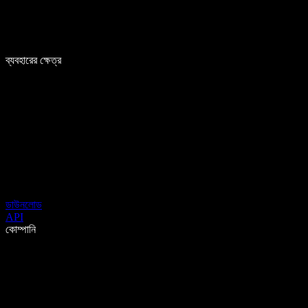
ব্যবহারের ক্ষেত্র
ডাউনলোড
API
কোম্পানি