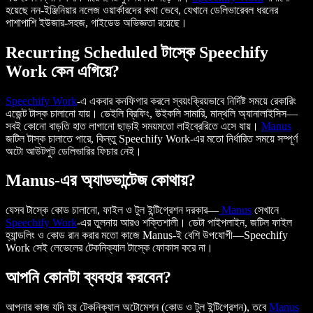
হয়েছে নন-ইঞ্জিনিয়ার নলেজ ওয়ার্কারদের কথা ভেবে, যেখানে ডেলিভারেবল ধরনের
পাশাপাশি ইউজার-সহজ, গাইডেড অভিজ্ঞতা রয়েছে।
Recurring Scheduled টাস্কে Speechify
Work কেন এগিয়ে?
Speechify Work
-এ একবার কনফিগার করলে স্বয়ংক্রিয়ভাবে নির্দিষ্ট সময়ে রেকারিং
এজেন্ট টাস্ক চালানো যায়। ডেইলি ব্রিফিং, উইকলি সামারি, মান্থলি অ্যানালাইসিস—
সবই কোনো বাড়তি হাত লাগানো ছাড়াই সময়মতো লাইব্রেরিতে এসে যায়।
Manus
জটিল টাস্ক চালাতে পারে, কিন্তু Speechify Work-এর মতো নির্ধারিত সময়ে সম্পূর্ণ
অটো আউটপুট ডেলিভারির ফিচার নেই।
Manus-এর অ্যাডভান্টেজ কোথায়?
যেসব টাস্কে কোড চালানো, ফাইল ও টুল ইন্টিগ্রেশন দরকার—
Manus
সেখানে
Speechify Work
-এর তুলনায় আরও শক্তিশালী। ডেটা পাইপলাইন, জটিল ফাইল
হ্যান্ডলিং ও কোড রান করার মতো কাজে Manus-ই বেশি উপযোগী—Speechify
Work সেই লেভেলের টেকনিক্যাল টাস্কে ফোকাস করে না।
আপনি কোনটা ব্যবহার করবেন?
আপনার কাজ যদি হয় টেকনিক্যাল অটোমেশন (কোড ও টুল ইন্টিগ্রেশন), তবে
Manus