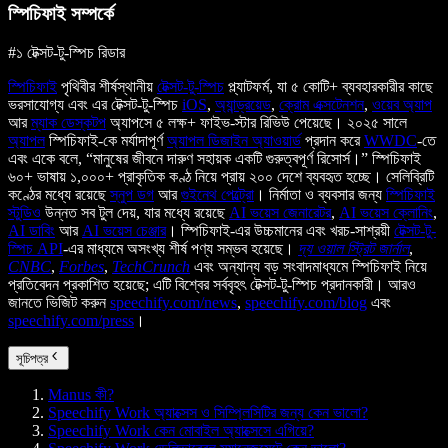
স্পিচিফাই সম্পর্কে
#১ টেক্সট-টু-স্পিচ রিডার
স্পিচিফাই
পৃথিবীর শীর্ষস্থানীয়
টেক্সট-টু-স্পিচ
প্ল্যাটফর্ম, যা ৫ কোটি+ ব্যবহারকারীর কাছে
ভরসাযোগ্য এবং এর টেক্সট-টু-স্পিচ
iOS
,
অ্যান্ড্রয়েড
,
ক্রোম এক্সটেনশন
,
ওয়েব অ্যাপ
আর
ম্যাক ডেস্কটপ
অ্যাপসে ৫ লক্ষ+ ফাইভ-স্টার রিভিউ পেয়েছে। ২০২৫ সালে
অ্যাপল
স্পিচিফাই-কে মর্যাদাপূর্ণ
অ্যাপল ডিজাইন অ্যাওয়ার্ড
প্রদান করে
WWDC
-তে
এবং একে বলে, “মানুষের জীবনে দারুণ সহায়ক একটি গুরুত্বপূর্ণ রিসোর্স।” স্পিচিফাই
৬০+ ভাষায় ১,০০০+ প্রাকৃতিক কণ্ঠ নিয়ে প্রায় ২০০ দেশে ব্যবহৃত হচ্ছে। সেলিব্রিটি
কণ্ঠের মধ্যে রয়েছে
স্নুপ ডগ
আর
গুইনেথ পেল্ট্রো
। নির্মাতা ও ব্যবসার জন্য
স্পিচিফাই
স্টুডিও
উন্নত সব টুল দেয়, যার মধ্যে রয়েছে
AI ভয়েস জেনারেটর
,
AI ভয়েস ক্লোনিং
,
AI ডাবিং
আর
AI ভয়েস চেঞ্জার
। স্পিচিফাই-এর উচ্চমানের এবং খরচ-সাশ্রয়ী
টেক্সট-টু-
স্পিচ API
-এর মাধ্যমে অসংখ্য শীর্ষ পণ্য সম্ভব হয়েছে।
দ্য ওয়াল স্ট্রিট জার্নাল
,
CNBC
,
Forbes
,
TechCrunch
এবং অন্যান্য বড় সংবাদমাধ্যমে স্পিচিফাই নিয়ে
প্রতিবেদন প্রকাশিত হয়েছে; এটি বিশ্বের সর্ববৃহৎ টেক্সট-টু-স্পিচ প্রদানকারী। আরও
জানতে ভিজিট করুন
speechify.com/news
,
speechify.com/blog
এবং
speechify.com/press
।
সূচিপত্র
Manus কী?
Speechify Work অ্যাক্সেস ও সিম্প্লিসিটির জন্য কেন ভালো?
Speechify Work কেন মোবাইল অ্যাক্সেসে এগিয়ে?