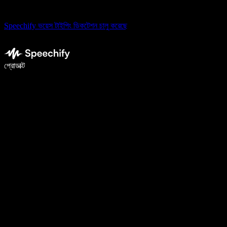
Speechify ভয়েস টাইপিং ডিকটেশন চালু করেছে
ভয়েস টাইপিং দিয়ে ৫ গুণ দ্রুত লিখুন
প্রোডাক্ট
আরও জানুন