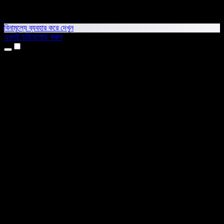
বিনামূল্যে ব্যবহার করে দেখুন
এখনই ডাউনলোড করুন
প্রোডাক্ট
টেক্সট টু স্পিচ
আইফোন ও আইপ্যাড অ্যাপ
অ্যান্ড্রয়েড অ্যাপ
ক্রোম এক্সটেনশন
এজ এক্সটেনশন
ওয়েব অ্যাপ
ম্যাক অ্যাপ
উইন্ডোজ অ্যাপ
এআই ভয়েস জেনারেটর