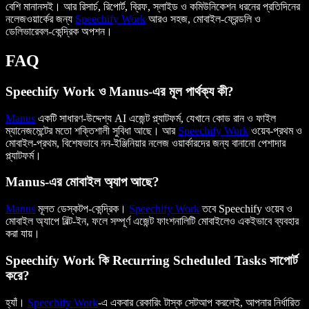
বেশি মানানসই। আর রিসার্চ, রিপোর্ট, ব্রিফ, স্লাইড ও কমিউনিকেশন ধরনের প্রতিদিনের
নলেজওয়ার্কের জন্য
Speechify Work
আরও সহজ, মোবাইল-ফ্রেন্ডলি ও
ডেলিভারেবল-কেন্দ্রিক অপশন।
FAQ
Speechify Work ও Manus-এর মূল পার্থক্য কী?
Manus
একটি সাধারণ-উদ্দেশ্য AI এজেন্ট প্ল্যাটফর্ম, যেখানে কোড রান ও ফাইল
ম্যানেজমেন্টের মতো শক্তিশালী সুবিধা আছে। আর
Speechify Work
ওয়েব-প্রথম ও
মোবাইল-প্রথম, বিশেষভাবে নন-ইঞ্জিনিয়ার নলেজ ওয়ার্কারদের জন্য বানানো পেশাদার
প্ল্যাটফর্ম।
Manus-এর মোবাইল অ্যাপ আছে?
Manus
মূলত ডেস্কটপ-কেন্দ্রিক।
Speechify Work
তবে Speechify ওয়েব ও
মোবাইল অ্যাপে বিল্ট-ইন, ফলে সম্পূর্ণ এজেন্ট ফাংশনালিটি মোবাইলেও একইভাবে ব্যবহার
করা যায়।
Speechify Work কি Recurring Scheduled Tasks সাপোর্ট
করে?
হ্যাঁ।
Speechify Work
-এ একবার রেকারিং টাস্ক সেটআপ করলেই, আপনার নির্ধারিত