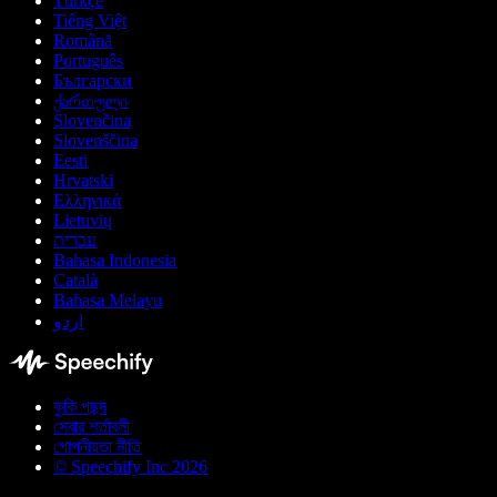
Türkçe
Tiếng Việt
Română
Português
Български
ქართული
Slovenčina
Slovenščina
Eesti
Hrvatski
Ελληνικά
Lietuvių
עברית
Bahasa Indonesia
Català
Bahasa Melayu
اردو
কুকি পছন্দ
সেবার শর্তাবলী
গোপনীয়তা নীতি
© Speechify Inc 2026