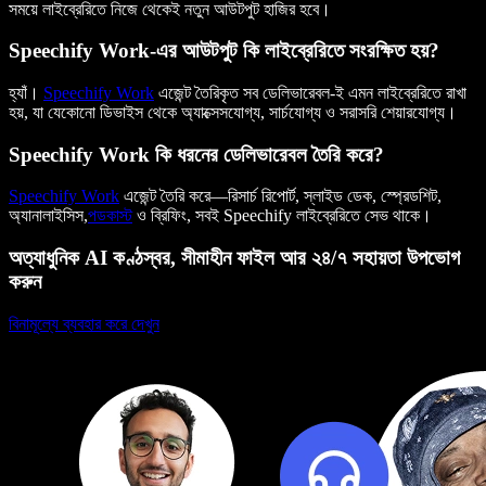
সময়ে লাইব্রেরিতে নিজে থেকেই নতুন আউটপুট হাজির হবে।
Speechify Work-এর আউটপুট কি লাইব্রেরিতে সংরক্ষিত হয়?
হ্যাঁ।
Speechify Work
এজেন্ট তৈরিকৃত সব ডেলিভারেবল-ই এমন লাইব্রেরিতে রাখা
হয়, যা যেকোনো ডিভাইস থেকে অ্যাক্সেসযোগ্য, সার্চযোগ্য ও সরাসরি শেয়ারযোগ্য।
Speechify Work কি ধরনের ডেলিভারেবল তৈরি করে?
Speechify Work
এজেন্ট তৈরি করে—রিসার্চ রিপোর্ট, স্লাইড ডেক, স্প্রেডশিট,
অ্যানালাইসিস,
পডকাস্ট
ও ব্রিফিং, সবই Speechify লাইব্রেরিতে সেভ থাকে।
অত্যাধুনিক AI কণ্ঠস্বর, সীমাহীন ফাইল আর ২৪/৭ সহায়তা উপভোগ
করুন
বিনামূল্যে ব্যবহার করে দেখুন