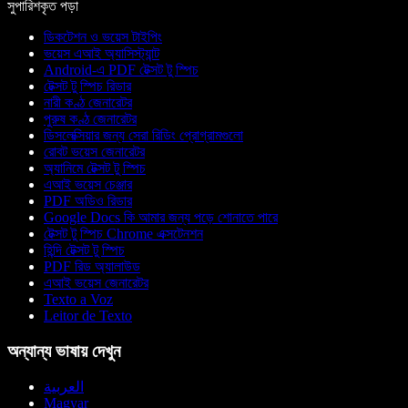
সুপারিশকৃত পড়া
ডিকটেশন ও ভয়েস টাইপিং
ভয়েস এআই অ্যাসিস্ট্যান্ট
Android-এ PDF টেক্সট টু স্পিচ
টেক্সট টু স্পিচ রিডার
নারী কণ্ঠ জেনারেটর
পুরুষ কণ্ঠ জেনারেটর
ডিসলেক্সিয়ার জন্য সেরা রিডিং প্রোগ্রামগুলো
রোবট ভয়েস জেনারেটর
অ্যানিমে টেক্সট টু স্পিচ
এআই ভয়েস চেঞ্জার
PDF অডিও রিডার
Google Docs কি আমার জন্য পড়ে শোনাতে পারে
টেক্সট টু স্পিচ Chrome এক্সটেনশন
হিন্দি টেক্সট টু স্পিচ
PDF রিড অ্যালাউড
এআই ভয়েস জেনারেটর
Texto a Voz
Leitor de Texto
অন্যান্য ভাষায় দেখুন
العربية
Magyar