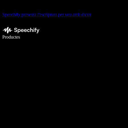
Speechify presenta l'escriptura per veu amb dictat
Escriu 5× més ràpid amb la veu
Productes
Més informació