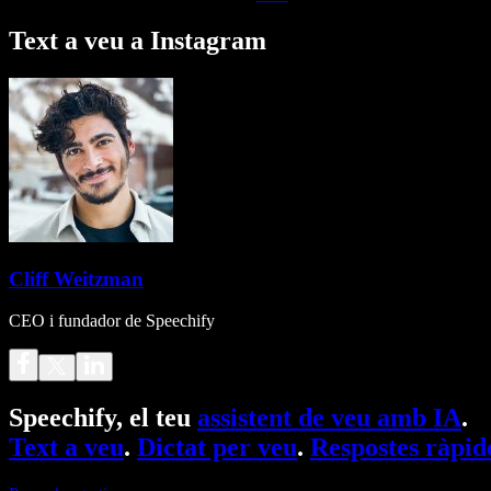
Text a veu a Instagram
Cliff Weitzman
CEO i fundador de Speechify
Speechify, el teu
assistent de veu amb IA
.
Text a veu
.
Dictat per veu
.
Respostes ràpid