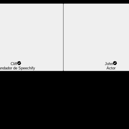
Cliff
John
undador de Speechify
Actor