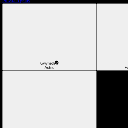
Prova-ho gratis
Gwyneth
Actriu
F