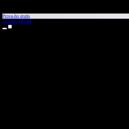
Prova-ho gratis
Descarrega'l ara
Productes
Text a veu
Aplicacions per a iPhone i iPad
Aplicació per a Android
Extensió per al Chrome
Extensió per a l'Edge
Aplicació web
Aplicació per al Mac
Aplicació per al Windows