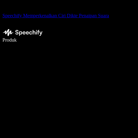
Speechify Memperkenalkan Ciri Dikte Penaipan Suara
Tulis 5× lebih pantas dengan menaip menggunakan suara
Produk
Ketahui Lebih Lanjut