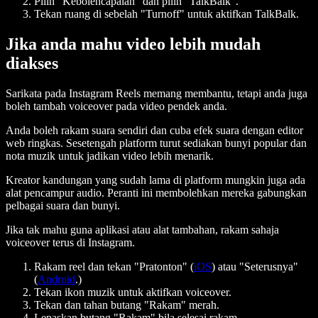
Pilih "Kebolehcapaian" dan pilih "TalkBalk".
Tekan ruang di sebelah "Turnoff" untuk aktifkan TalkBalk.
Jika anda mahu video lebih mudah
diakses
Sarikata pada Instagram Reels memang membantu, tetapi anda juga
boleh tambah voiceover pada video pendek anda.
Anda boleh rakam suara sendiri dan cuba efek suara dengan editor
web ringkas. Sesetengah platform turut sediakan bunyi popular dan
nota muzik untuk jadikan video lebih menarik.
Kreator kandungan yang sudah lama di platform mungkin juga ada
alat pencampur audio. Peranti ini membolehkan mereka gabungkan
pelbagai suara dan bunyi.
Jika tak mahu guna aplikasi atau alat tambahan, rakam sahaja
voiceover terus di Instagram.
Rakam reel dan tekan "Pratonton" (
iOS
) atau "Seterusnya"
(
Android
.)
Tekan ikon muzik untuk aktifkan voiceover.
Tekan dan tahan butang "Rakam" merah.
Lepaskan butang "Rakam" bila selesai rakam.