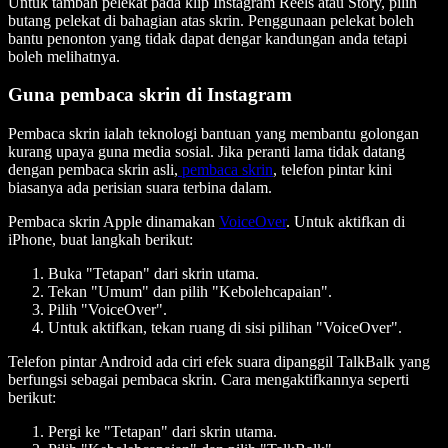
Untuk tambah pelekat pada klip Instagram Reels atau Story, pilih
butang pelekat di bahagian atas skrin. Penggunaan pelekat boleh
bantu penonton yang tidak dapat dengar kandungan anda tetapi
boleh melihatnya.
Guna pembaca skrin di Instagram
Pembaca skrin ialah teknologi bantuan yang membantu golongan
kurang upaya guna media sosial. Jika peranti lama tidak datang
dengan pembaca skrin asli,
pembaca skrin
, telefon pintar kini
biasanya ada perisian suara terbina dalam.
Pembaca skrin Apple dinamakan
VoiceOver
. Untuk aktifkan di
iPhone, buat langkah berikut:
Buka "Tetapan" dari skrin utama.
Tekan "Umum" dan pilih "Kebolehcapaian".
Pilih "VoiceOver".
Untuk aktifkan, tekan ruang di sisi pilihan "VoiceOver".
Telefon pintar Android ada ciri efek suara dipanggil TalkBalk yang
berfungsi sebagai pembaca skrin. Cara mengaktifkannya seperti
berikut:
Pergi ke "Tetapan" dari skrin utama.