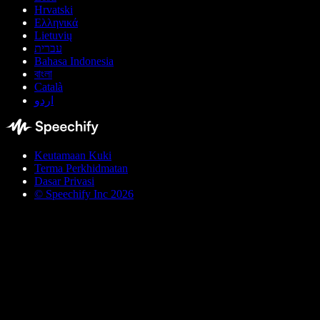
Hrvatski
Ελληνικά
Lietuvių
עברית
Bahasa Indonesia
বাংলা
Català
اردو
Keutamaan Kuki
Terma Perkhidmatan
Dasar Privasi
© Speechify Inc 2026