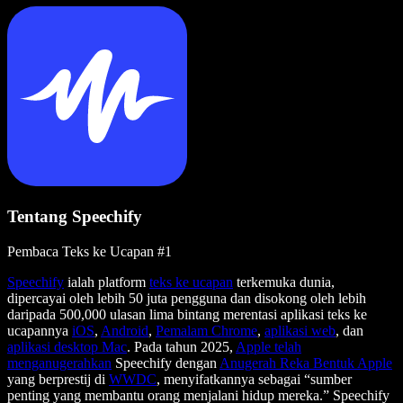
Tentang Speechify
Pembaca Teks ke Ucapan #1
Speechify
ialah platform
teks ke ucapan
terkemuka dunia,
dipercayai oleh lebih 50 juta pengguna dan disokong oleh lebih
daripada 500,000 ulasan lima bintang merentasi aplikasi teks ke
ucapannya
iOS
,
Android
,
Pemalam Chrome
,
aplikasi web
, dan
aplikasi desktop Mac
. Pada tahun 2025,
Apple telah
menganugerahkan
Speechify dengan
Anugerah Reka Bentuk Apple
yang berprestij di
WWDC
, menyifatkannya sebagai “sumber
penting yang membantu orang menjalani hidup mereka.” Speechify