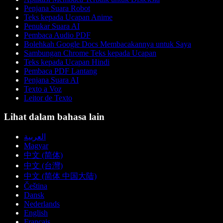
Penjana Suara Robot
Teks kepada Ucapan Anime
Penukar Suara AI
Pembaca Audio PDF
Bolehkah Google Docs Membacakannya untuk Saya
Sambungan Chrome Teks kepada Ucapan
Teks kepada Ucapan Hindi
Pembaca PDF Lantang
Penjana Suara AI
Texto a Voz
Leitor de Texto
Lihat dalam bahasa lain
العربية
Magyar
中文 (简体)
中文 (台灣)
中文 (简体 中国大陆)
Čeština
Dansk
Nederlands
English
Français