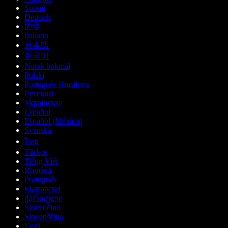
Suomi
Deutsch
हिन्दी
Italiano
日本語
한국어
Norsk bokmål
Polski
Português Brasileiro
Русский
Українська
Español
Español (México)
Svenska
ไทย
Türkçe
Tiếng Việt
Română
Português
Български
ქართული
Slovenčina
Slovenščina
Eesti