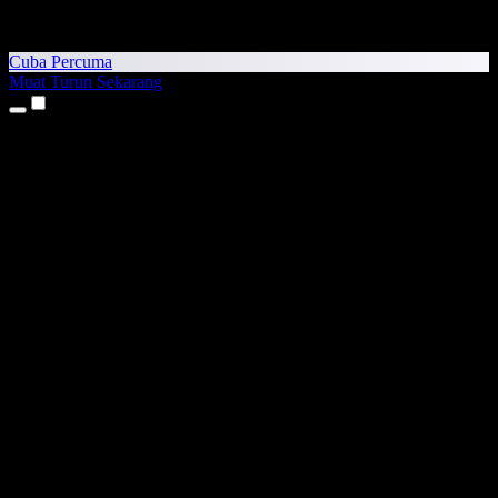
Cuba Percuma
Muat Turun Sekarang
Produk
Teks kepada Pertuturan
Aplikasi iPhone & iPad
Aplikasi Android
Sambungan Chrome
Sambungan Edge
Aplikasi Web
Aplikasi Mac
Aplikasi Windows