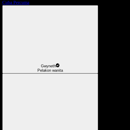
Cuba Percuma
Gwyneth
Pelakon wanita