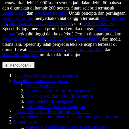
menawarkan lebih 1,000 suara semula jadi dalam lebih 60 bahasa
dan digunakan di hampir 200 negara. Suara selebriti termasuk
Snoop Dogg
dan
Gwyneth Paltrow
. Untuk pencipta dan perniagaan,
Speechify Studio
menyediakan alat canggih termasuk
Penjana Suara
AI
,
Penduaan Suara AI
,
Alih Suara AI
, dan
Penukar Suara AI
.
Speechify juga memacu produk terkemuka dengan
API teks ke
ucapan
berkualiti tinggi dan kos efektif. Pernah dipaparkan dalam
The Wall Street Journal
,
CNBC
,
Forbes
,
TechCrunch
, dan media
utama lain, Speechify ialah penyedia teks ke ucapan terbesar di
dunia. Lawati
speechify.com/news
,
speechify.com/blog
, dan
speechify.com/press
untuk maklumat lanjut.
Isi Kandungan
Teks ke pertuturan untuk Instagram
Kebolehcapaian di Instagram
Laraskan saiz teks
Edit teks alternatif foto di Instagram
Urus teks reel dan video di Instagram
Guna pelekat di Instagram
Guna pembaca skrin di Instagram
Jika anda mahu video lebih mudah diakses
Guna Speechify untuk akses Instagram dengan lebih mudah
Soalan lazim
Adakah Instagram ada ciri teks ke pertuturan?