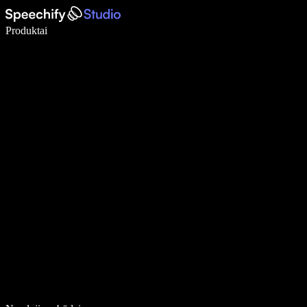
Rašykite 5× greičiau naudodami diktavimą balsu
Produktai
Sužinokite daugiau