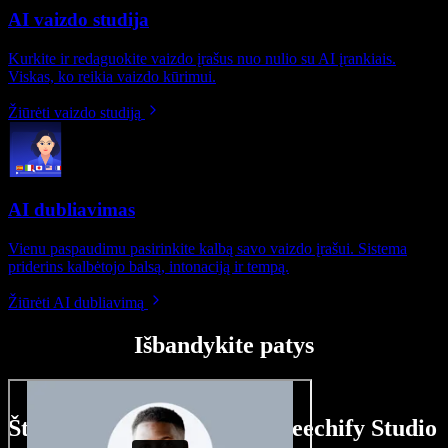
AI vaizdo studija
Kurkite ir redaguokite vaizdo įrašus nuo nulio su AI įrankiais.
Viskas, ko reikia vaizdo kūrimui.
Žiūrėti vaizdo studiją
AI dubliavimas
Vienu paspaudimu pasirinkite kalbą savo vaizdo įrašui. Sistema
priderins kalbėtojo balsą, intonaciją ir tempą.
Žiūrėti AI dubliavimą
Išbandykite patys
Štai ką galite nuveikti su Speechify Studio