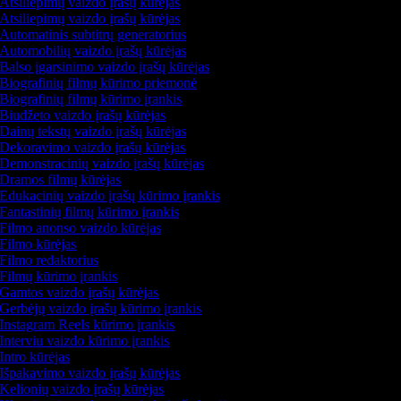
Atsiliepimų vaizdo įrašų kūrėjas
Atsiliepimų vaizdo įrašų kūrėjas
Automatinis subtitrų generatorius
Automobilių vaizdo įrašų kūrėjas
Balso įgarsinimo vaizdo įrašų kūrėjas
Biografinių filmų kūrimo priemonė
Biografinių filmų kūrimo įrankis
Biudžeto vaizdo įrašų kūrėjas
Dainų tekstų vaizdo įrašų kūrėjas
Dekoravimo vaizdo įrašų kūrėjas
Demonstracinių vaizdo įrašų kūrėjas
Dramos filmų kūrėjas
Edukacinių vaizdo įrašų kūrimo įrankis
Fantastinių filmų kūrimo įrankis
Filmo anonso vaizdo kūrėjas
Filmo kūrėjas
Filmo redaktorius
Filmų kūrimo įrankis
Gamtos vaizdo įrašų kūrėjas
Gerbėjų vaizdo įrašų kūrimo įrankis
Instagram Reels kūrimo įrankis
Interviu vaizdo kūrimo įrankis
Intro kūrėjas
Išpakavimo vaizdo įrašų kūrėjas
Kelionių vaizdo įrašų kūrėjas