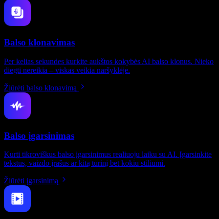
Balso klonavimas
Per kelias sekundes kurkite aukštos kokybės AI balso klonus. Nieko
diegti nereikia – viskas veikia naršyklėje.
Žiūrėti balso klonavimą
Balso įgarsinimas
Kurti tikroviškus balso įgarsinimus realiuoju laiku su AI. Įgarsinkite
tekstus, vaizdo įrašus ar kitą turinį bet kokiu stiliumi.
Žiūrėti įgarsinimą