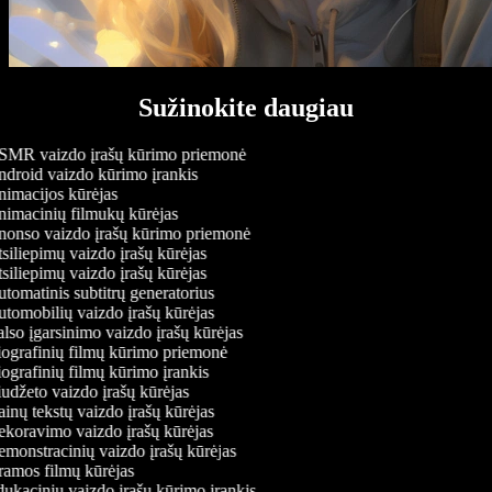
Sužinokite daugiau
MR vaizdo įrašų kūrimo priemonė
droid vaizdo kūrimo įrankis
imacijos kūrėjas
imacinių filmukų kūrėjas
onso vaizdo įrašų kūrimo priemonė
siliepimų vaizdo įrašų kūrėjas
siliepimų vaizdo įrašų kūrėjas
tomatinis subtitrų generatorius
tomobilių vaizdo įrašų kūrėjas
lso įgarsinimo vaizdo įrašų kūrėjas
ografinių filmų kūrimo priemonė
ografinių filmų kūrimo įrankis
udžeto vaizdo įrašų kūrėjas
inų tekstų vaizdo įrašų kūrėjas
koravimo vaizdo įrašų kūrėjas
monstracinių vaizdo įrašų kūrėjas
amos filmų kūrėjas
ukacinių vaizdo įrašų kūrimo įrankis