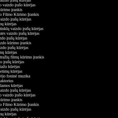
vaizdo įrašų kūrėjas
o vaizdo įrašo kūrėjas
kūrimo įrankis
io Filmo Kūrimo Įrankis
 vaizdo įrašų kūrėjas
lmų kūrėjas
ų tinklų vaizdo įrašų kūrėjas
stės vaizdo įrašų kūrėjas
izdo įrašų kūrėjas
izdo kūrimo įrankis
izdo įrašų kūrėjas
ilmų kūrėjas
tražių filmų kūrimo įrankis
do įrašų kūrėjas
liažo kūrėjas
ietimų kūrėjas
ūrėjo foninė muzika
daktorius
eklamos kūrėjas
vaizdo įrašų kūrėjas
o vaizdo įrašo kūrėjas
kūrimo įrankis
io Filmo Kūrimo Įrankis
 vaizdo įrašų kūrėjas
lmų kūrėjas