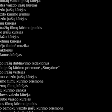
ų tinklų vaizdo įrašų kūrėjas
stės vaizdo įrašų kūrėjas
izdo įrašų kūrėjas
izdo kūrimo įrankis
izdo įrašų kūrėjas
ilmų kūrėjas
tražių filmų kūrimo įrankis
do įrašų kūrėjas
liažo kūrėjas
ietimų kūrėjas
ūrėjo foninė muzika
daktorius
eklamos kūrėjas
o įrašų dubliavimo redaktorius
o įrašų kūrimo priemonė „Storytime“
o įrašų vertėjas
o vaizdo įrašų kūrėjas
mo filmų kūrimo priemonė
rnų filmų kūrėjas
 kūrimo įrankis
ws vaizdo kūrėjas
be vaizdo kūrėjas
s filmų kūrimo įrankis
 pamokų vaizdo įrašų kūrimo priemonė