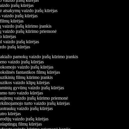
o vaizdo įrašų kūrėjas
vaizdo įrašų kūrėjas
ir atsakymų vaizdo įrašų kūrėjas
 vaizdo įrašų kūrėjas
 filmų kūrėjas
 vaizdo įrašų kūrimo įrankis
ių vaizdo įrašų kūrimo priemonė
do kūrėjas
l vaizdo įrašų kūrėjas
zdo įrašų kūrėjas
kiažo pamokų vaizdo įrašų kūrimo įrankis
no vaizdo įrašų kūrėjas
komojo vaizdo įrašų kūrėjas
kslinės fantastikos filmų kūrėjas
zikinių filmų kūrimo įrankis
zikos vaizdo klipų kūrėjas
minių gyvūnų vaizdo įrašų kūrėjas
mo turo vaizdo kūrėjas
ujienų vaizdo įrašų kūrimo priemonė
kilnojamojo turto vaizdo įrašų kūrėjas
otraukų vaizdo įrašų kūrėjas
tro kūrėjas
rodijų vaizdo įrašų kūrėjas
slaptingų filmų kūrėjas