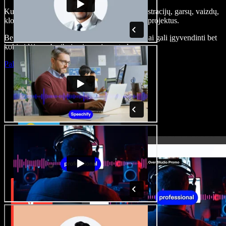
Kurkite įgarsinimus, pridėkite nemokamų iliustracijų, garsų, vaizdų,
klonuokite balsą – kurkite pilnus, įspūdingus projektus.
Be jokių mokymų ir viskas naršyklėje – kūrėjai gali įgyvendinti bet
kokią idėją, neberibojami senųjų metodų.
Paleisti studiją