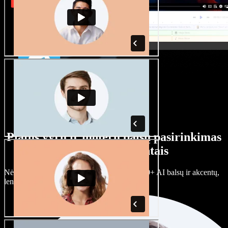
Platus vyrų ir moterų balsų pasirinkimas
su įvairiais akcentais
Nėra dviejų vienodų projektų. Rinkitės iš 100+ AI balsų ir akcentų,
lengvai juos prisitaikykite.