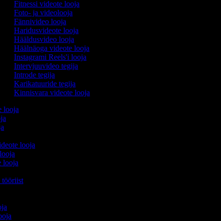
Fitnessi videote looja
Foto- ja videolooja
Fännivideo looja
Haridusvideote looja
Hääldusvideo looja
Häälnäoga videote looja
Instagrami Reels'i looja
Intervjuuvideo tegija
Introde tegija
Karikatuuride tegija
Kinnisvara videote looja
e looja
oja
ija
ideote looja
 looja
 looja
 tööriist
ooja
looja