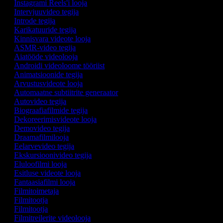
Instagrami Reels'i looja
Intervjuuvideo tegija
Introde tegija
Karikatuuride tegija
Kinnisvara videote looja
ASMR-video tegija
Aiatööde videolooja
Androidi videoloome tööriist
Animatsioonide tegija
Arvustusvideote looja
Automaatne subtiitrite generaator
Autovideo tegija
Biograafiafilmide tegija
Dekoreerimisvideote looja
Demovideo tegija
Draamafilmilooja
Eelarvevideo tegija
Ekskursioonivideo tegija
Eluloofilmi looja
Esitluse videote looja
Fantaasiafilmi looja
Filmitoimetaja
Filmitootja
Filmitootja
Filmitreilerite videolooja