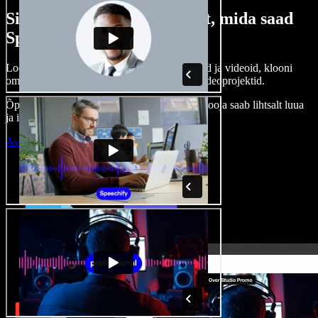
Siin on vaid väike osa sellest, mida saad
Speechify Studioga teha.
Loo voice-over’eid, kasuta tasuta pilte, helisid ja videoid, klooni
oma häält ja pane kokku terviklikud audio-videoprojektid.
Õppimiskõver puudub, kõik töötab veebis – looja saab lihtsalt luua
ja ideed kiiresti ellu viia.
Ava Studio