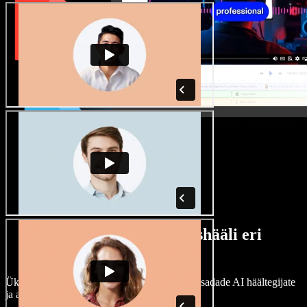
Lai valik mees- ja naishääli eri
aktsentidega
Ükski projekt ei pea kõlama ühtemoodi. Vali sadade AI häältegijate
ja aktsentide hulgast ning kohanda neid.