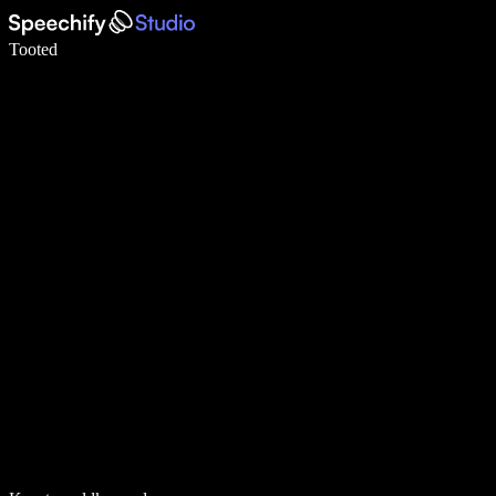
Kirjuta häälega 5× kiiremini
Tooted
Loe lähemalt