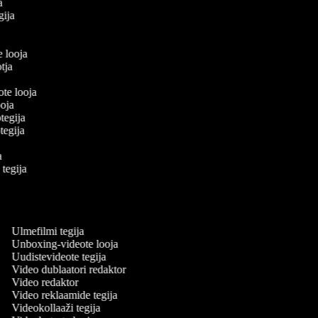
ja
egija
a
e looja
otja
eote looja
looja
otegija
eotegija
ja
e tegija
a
a
Ulmefilmi tegija
Unboxing-videote looja
Uudistevideote tegija
Video dublaatori redaktor
Video redaktor
Video reklaamide tegija
Videokollaaži tegija