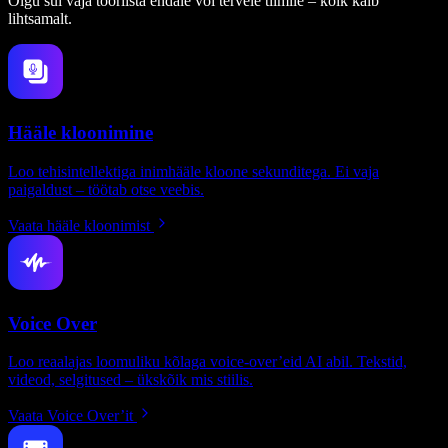
Olgu sul vaja tööriista endale või tervele tiimile – kõik käib
lihtsamalt.
Hääle kloonimine
Loo tehisintellektiga inimhääle kloone sekunditega. Ei vaja
paigaldust – töötab otse veebis.
Vaata hääle kloonimist
Voice Over
Loo reaalajas loomuliku kõlaga voice-over’eid AI abil. Tekstid,
videod, selgitused – ükskõik mis stiilis.
Vaata Voice Over’it