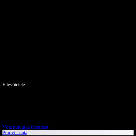
Ettevõtetele
Võta müügiga ühendust
Proovi tasuta