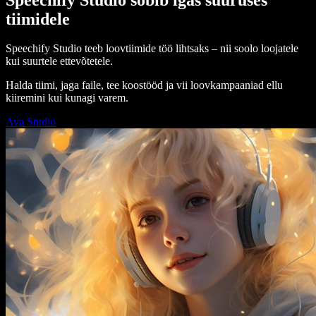
tiimidele
Speechify Studio teeb loovtiimide töö lihtsaks – nii soolo loojatele
kui suurtele ettevõtetele.
Halda tiimi, jaga faile, tee koostööd ja vii loovkampaaniad ellu
kiiremini kui kunagi varem.
Ava Studio