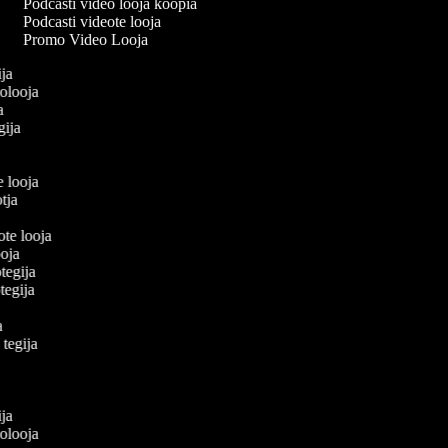
Podcasti video looja koopia
Podcasti videote looja
Promo Video Looja
gija
eolooja
ja
egija
a
e looja
otja
eote looja
looja
otegija
eotegija
ja
e tegija
a
a
gija
eolooja