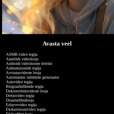
Avasta veel
ASMR-video tegija
Aiatööde videolooja
Androidi videoloome tööriist
Animatsioonide tegija
Arvustusvideote looja
Automaatne subtiitrite generaator
Autovideo tegija
Biograafiafilmide tegija
Dekoreerimisvideote looja
Demovideo tegija
Draamafilmilooja
Eelarvevideo tegija
Ekskursioonivideo tegija
Eluloofilmi looja