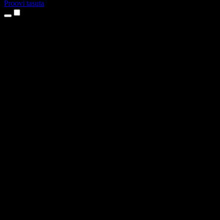
Proovi tasuta
Tooted
Tekst kõneks
iPhone’i ja iPadi rakendused
Androidi rakendus
Chrome’i laiendus
Edge’i laiendus
Veebirakendus
Maci rakendus
Windowsi rakendus
AI häältegeneraator
Pealelugemine
Dublaaž
Hääle kloonimine