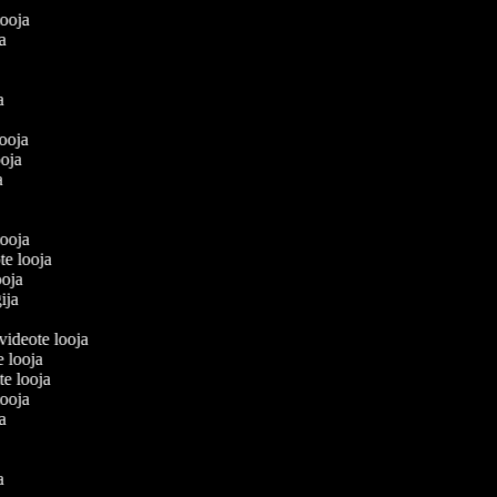
olooja
oja
ja
a
looja
looja
ja
a
 looja
te looja
ooja
gija
 videote looja
e looja
te looja
olooja
oja
ja