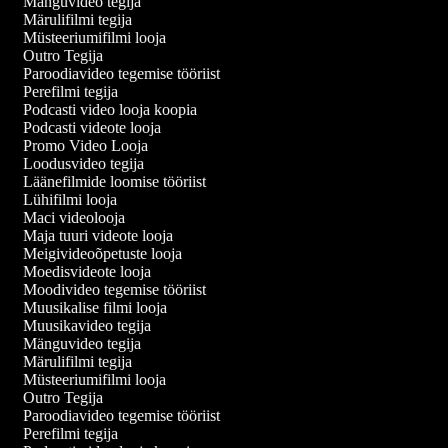
Mänguvideo tegija
Märulifilmi tegija
Müsteeriumifilmi looja
Outro Tegija
Paroodiavideo tegemise tööriist
Perefilmi tegija
Podcasti video looja koopia
Podcasti videote looja
Promo Video Looja
Loodusvideo tegija
Läänefilmide loomise tööriist
Lühifilmi looja
Maci videolooja
Maja tuuri videote looja
Meigivideoõpetuste looja
Moedisvideote looja
Moodivideo tegemise tööriist
Muusikalise filmi looja
Muusikavideo tegija
Mänguvideo tegija
Märulifilmi tegija
Müsteeriumifilmi looja
Outro Tegija
Paroodiavideo tegemise tööriist
Perefilmi tegija