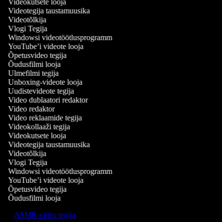
Videokutsete looja
Videotegija taustamuusika
Videotõlkija
Vlogi Tegija
Windowsi videotöötlusprogramm
YouTube’i videote looja
Õpetusvideo tegija
Õudusfilmi looja
Ulmefilmi tegija
Unboxing-videote looja
Uudistevideote tegija
Video dublaatori redaktor
Video redaktor
Video reklaamide tegija
Videokollaaži tegija
Videokutsete looja
Videotegija taustamuusika
Videotõlkija
Vlogi Tegija
Windowsi videotöötlusprogramm
YouTube’i videote looja
Õpetusvideo tegija
Õudusfilmi looja
ASMR-video tegija