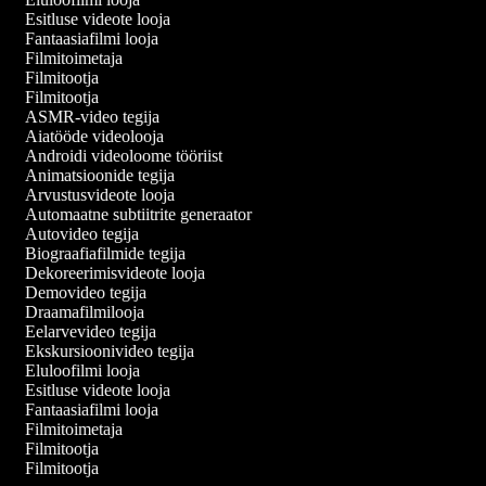
Esitluse videote looja
Fantaasiafilmi looja
Filmitoimetaja
Filmitootja
Filmitootja
ASMR-video tegija
Aiatööde videolooja
Androidi videoloome tööriist
Animatsioonide tegija
Arvustusvideote looja
Automaatne subtiitrite generaator
Autovideo tegija
Biograafiafilmide tegija
Dekoreerimisvideote looja
Demovideo tegija
Draamafilmilooja
Eelarvevideo tegija
Ekskursioonivideo tegija
Eluloofilmi looja
Esitluse videote looja
Fantaasiafilmi looja
Filmitoimetaja
Filmitootja
Filmitootja