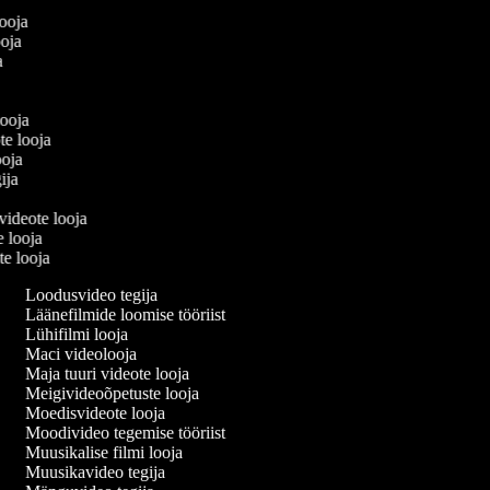
a
looja
looja
ja
a
 looja
te looja
ooja
gija
 videote looja
e looja
te looja
Loodusvideo tegija
Läänefilmide loomise tööriist
Lühifilmi looja
Maci videolooja
Maja tuuri videote looja
Meigivideoõpetuste looja
Moedisvideote looja
Moodivideo tegemise tööriist
Muusikalise filmi looja
Muusikavideo tegija