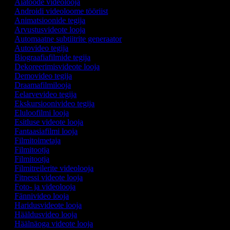
Aiatööde videolooja
Androidi videoloome tööriist
Animatsioonide tegija
Arvustusvideote looja
Automaatne subtiitrite generaator
Autovideo tegija
Biograafiafilmide tegija
Dekoreerimisvideote looja
Demovideo tegija
Draamafilmilooja
Eelarvevideo tegija
Ekskursioonivideo tegija
Eluloofilmi looja
Esitluse videote looja
Fantaasiafilmi looja
Filmitoimetaja
Filmitootja
Filmitootja
Filmitreilerite videolooja
Fitnessi videote looja
Foto- ja videolooja
Fännivideo looja
Haridusvideote looja
Hääldusvideo looja
Häälnäoga videote looja