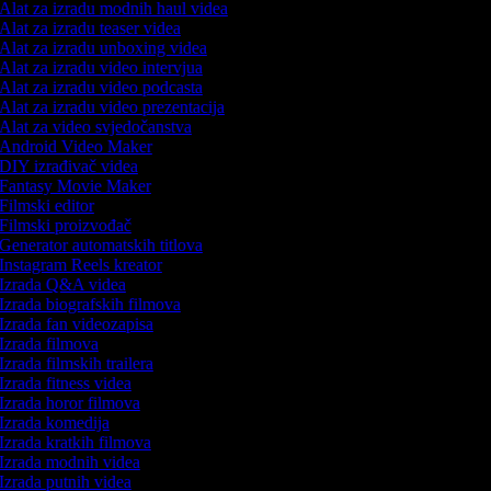
Alat za izradu modnih haul videa
Alat za izradu teaser videa
Alat za izradu unboxing videa
Alat za izradu video intervjua
Alat za izradu video podcasta
Alat za izradu video prezentacija
Alat za video svjedočanstva
Android Video Maker
DIY izrađivač videa
Fantasy Movie Maker
Filmski editor
Filmski proizvođač
Generator automatskih titlova
Instagram Reels kreator
Izrada Q&A videa
Izrada biografskih filmova
Izrada fan videozapisa
Izrada filmova
Izrada filmskih trailera
Izrada fitness videa
Izrada horor filmova
Izrada komedija
Izrada kratkih filmova
Izrada modnih videa
Izrada putnih videa