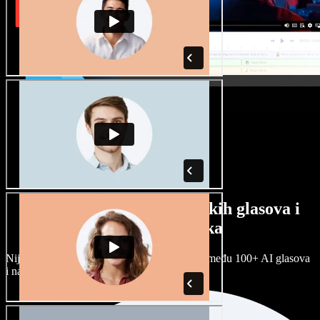
Veliki izbor muških i ženskih glasova i
raznih naglasaka
Nijedan projekt ne mora zvučati isto. Birajte među 100+ AI glasova
i naglasaka i prilagodite ih sebi.