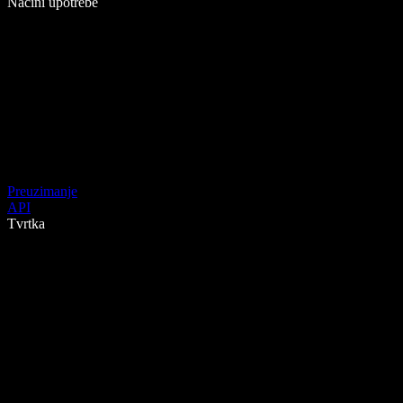
Načini upotrebe
Preuzimanje
API
Tvrtka