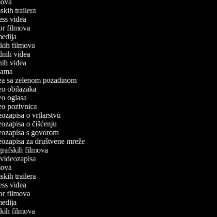
lmova
mskih trailera
tness videa
ror filmova
omedija
atkih filmova
odnih videa
tnih videa
eklama
idea sa zelenom pozadinom
deo obilazaka
deo oglasa
deo pozivnica
deozapisa o vrtlarstvu
deozapisa o čišćenju
ideozapisa s govorom
deozapisa za društvene mreže
ografskih filmova
n videozapisa
lmova
mskih trailera
tness videa
ror filmova
omedija
atkih filmova