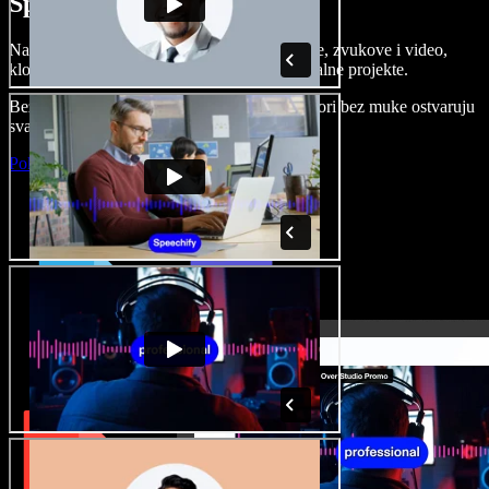
Speechify Studiju.
Napravite voice overe, dodajte besplatne slike, zvukove i video,
klonirajte svoj glas i složite sjajne audio-vizualne projekte.
Bez učenja i sve dostupno u pregledniku, autori bez muke ostvaruju
svaku kreativnu ideju.
Pokreni Studio