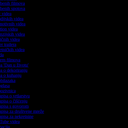
azbenih filmova
azbenih spotova
ic videa
odijskih videa
omotivnih videa
ction videa
enzijskih videa
iričnih videa
er trailera
jetničkih videa
oda
stern filmova
ea 'Dan u životu'
dea o dekoriranju
dea o kuhanju
 obilazaka
 oglasa
 pozivnica
apisa o vrtlarstvu
zapisa o čišćenju
zapisa s govorom
zapisa za društvene mreže
zapisa za nekretnine
uTube videa
imacija