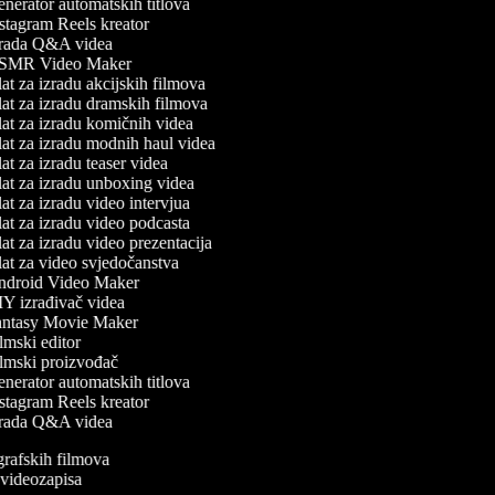
nerator automatskih titlova
stagram Reels kreator
rada Q&A videa
MR Video Maker
at za izradu akcijskih filmova
at za izradu dramskih filmova
at za izradu komičnih videa
at za izradu modnih haul videa
t za izradu teaser videa
at za izradu unboxing videa
t za izradu video intervjua
at za izradu video podcasta
at za izradu video prezentacija
at za video svjedočanstva
droid Video Maker
Y izrađivač videa
ntasy Movie Maker
mski editor
lmski proizvođač
nerator automatskih titlova
stagram Reels kreator
rada Q&A videa
ografskih filmova
n videozapisa