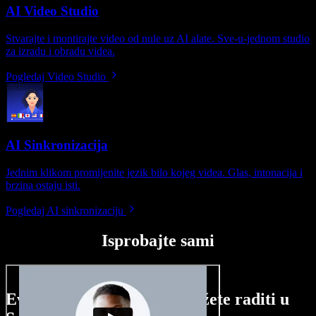
AI Video Studio
Stvarajte i montirajte video od nule uz AI alate. Sve-u-jednom studio
za izradu i obradu videa.
Pogledaj Video Studio
AI Sinkronizacija
Jednim klikom promijenite jezik bilo kojeg videa. Glas, intonacija i
brzina ostaju isti.
Pogledaj AI sinkronizaciju
Isprobajte sami
Evo malog pregleda što možete raditi u