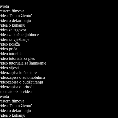
č uvoda
 vestern filmova
 videa 'Dan u životu'
 videa o dekoriranju
 videa o kuhanju
 videa za izgovor
 videa za kućne ljubimce
 videa za vježbanje
 video kolaža
 video priča
 video tutoriala
 video tutoriala za ples
 video tutorijala za šminkanje
 video vijesti
 videozapisa kućne ture
č videozapisa o automobilima
 videozapisa o budžetiranju
 videozapisa o prirodi
komentatorskih videa
č uvoda
 vestern filmova
 videa 'Dan u životu'
 videa o dekoriranju
 videa o kuhanju