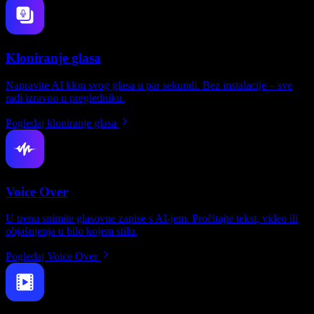
Kloniranje glasa
Napravite AI klon svog glasa u par sekundi. Bez instalacije – sve
radi izravno u pregledniku.
Pogledaj kloniranje glasa
Voice Over
U trenu snimite glasovne zapise s AI-jem. Pročitajte tekst, video ili
objašnjenja u bilo kojem stilu.
Pogledaj Voice Over