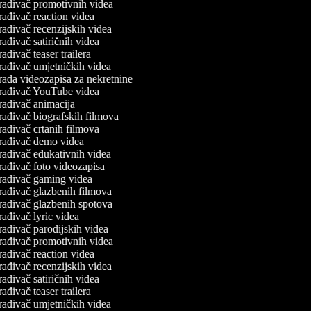
rađivač promotivnih videa
rađivač reaction videa
rađivač recenzijskih videa
ađivač satiričnih videa
ađivač teaser trailera
rađivač umjetničkih videa
rada videozapisa za nekretnine
rađivač YouTube videa
rađivač animacija
rađivač biografskih filmova
rađivač crtanih filmova
rađivač demo videa
rađivač edukativnih videa
rađivač foto videozapisa
rađivač gaming videa
rađivač glazbenih filmova
rađivač glazbenih spotova
ađivač lyric videa
rađivač parodijskih videa
rađivač promotivnih videa
rađivač reaction videa
rađivač recenzijskih videa
ađivač satiričnih videa
ađivač teaser trailera
rađivač umjetničkih videa