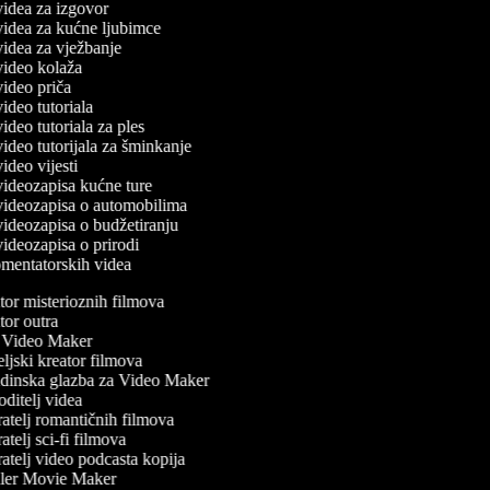
 videa za izgovor
 videa za kućne ljubimce
 videa za vježbanje
 video kolaža
 video priča
 video tutoriala
 video tutoriala za ples
 video tutorijala za šminkanje
 video vijesti
 videozapisa kućne ture
č videozapisa o automobilima
 videozapisa o budžetiranju
 videozapisa o prirodi
komentatorskih videa
or misterioznih filmova
or outra
Video Maker
ljski kreator filmova
inska glazba za Video Maker
ditelj videa
atelj romantičnih filmova
telj sci-fi filmova
atelj video podcasta kopija
ler Movie Maker