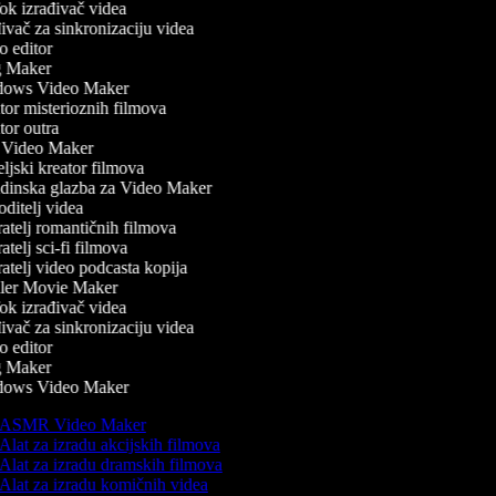
k izrađivač videa
vač za sinkronizaciju videa
 editor
 Maker
ows Video Maker
or misterioznih filmova
or outra
Video Maker
ljski kreator filmova
inska glazba za Video Maker
ditelj videa
atelj romantičnih filmova
telj sci-fi filmova
atelj video podcasta kopija
ler Movie Maker
k izrađivač videa
vač za sinkronizaciju videa
 editor
 Maker
ows Video Maker
ASMR Video Maker
Alat za izradu akcijskih filmova
Alat za izradu dramskih filmova
Alat za izradu komičnih videa