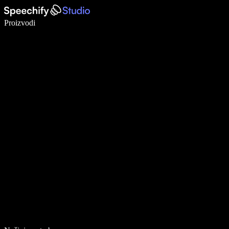
Pišite 5× brže uz glasovno diktiranje
Proizvodi
Saznajte više