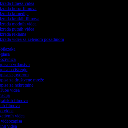
Izrada fitness videa
Izrada horor filmova
Izrada komedija
Izrada kratkih filmova
Izrada modnih videa
Izrada putnih videa
Izrada reklama
Izrada videa sa zelenom pozadinom
 obilazaka
 oglasa
 pozivnica
apisa o vrtlarstvu
zapisa o čišćenju
zapisa s govorom
zapisa za društvene mreže
zapisa za nekretnine
uTube videa
imacija
ografskih filmova
anih filmova
mo videa
ukativnih videa
to videozapisa
ming videa