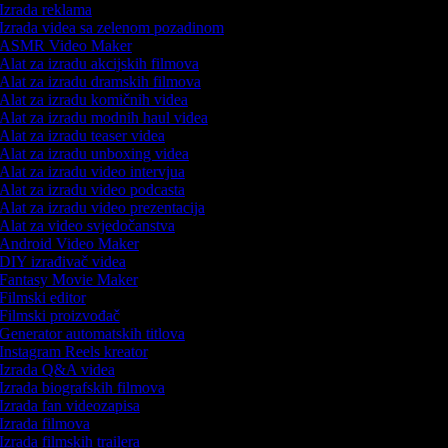
Izrada reklama
Izrada videa sa zelenom pozadinom
ASMR Video Maker
Alat za izradu akcijskih filmova
Alat za izradu dramskih filmova
Alat za izradu komičnih videa
Alat za izradu modnih haul videa
Alat za izradu teaser videa
Alat za izradu unboxing videa
Alat za izradu video intervjua
Alat za izradu video podcasta
Alat za izradu video prezentacija
Alat za video svjedočanstva
Android Video Maker
DIY izrađivač videa
Fantasy Movie Maker
Filmski editor
Filmski proizvođač
Generator automatskih titlova
Instagram Reels kreator
Izrada Q&A videa
Izrada biografskih filmova
Izrada fan videozapisa
Izrada filmova
Izrada filmskih trailera