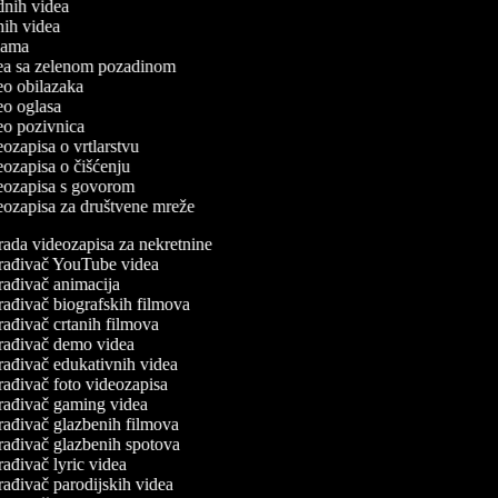
odnih videa
tnih videa
eklama
idea sa zelenom pozadinom
deo obilazaka
deo oglasa
deo pozivnica
deozapisa o vrtlarstvu
deozapisa o čišćenju
ideozapisa s govorom
deozapisa za društvene mreže
rada videozapisa za nekretnine
rađivač YouTube videa
rađivač animacija
rađivač biografskih filmova
rađivač crtanih filmova
rađivač demo videa
rađivač edukativnih videa
rađivač foto videozapisa
rađivač gaming videa
rađivač glazbenih filmova
rađivač glazbenih spotova
ađivač lyric videa
rađivač parodijskih videa