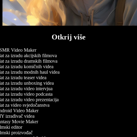
Otkrij više
MR Video Maker
at za izradu akcijskih filmova
at za izradu dramskih filmova
at za izradu komičnih videa
at za izradu modnih haul videa
t za izradu teaser videa
at za izradu unboxing videa
t za izradu video intervjua
at za izradu video podcasta
at za izradu video prezentacija
at za video svjedočanstva
droid Video Maker
Y izrađivač videa
ntasy Movie Maker
mski editor
lmski proizvođač