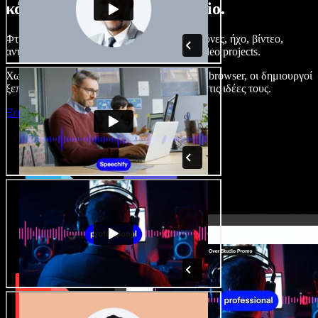
κάνετε με το Speechify Studio.
Φτιάξτε voice overs, προσθέστε δωρεάν εικόνες, ήχο, βίντεο,
αντιγραφή φωνής – ολοκληρωμένα audio/video projects.
Χωρίς καμπύλη εκμάθησης και με όλα στον browser, οι δημιουργοί
ξεπερνούν τα κλασικά όρια και δίνουν ζωή στις ιδέες τους.
Ξεκινήστε με το Studio