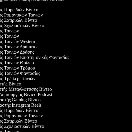
γός Παρωδιών Βίντεο
ός Ρομαντικών Ταινιών
ός Σατιρικών Βίντεο
ός Σχολιαστικών Βίντεο
ός Ταινιών
ός Ταινιών
ός Ταινιών Western
ός Ταινιών Δράματος
ός Ταινιών Δράσης
ός Ταινιών Επιστημονικής Φαντασίας
ός Ταινιών Θρίλερ
γός Ταινιών Τρόμου
ός Ταινιών Φαντασίας
ός Τρέιλερ Ταινιών
στής Βίντεο
αστής Μεταγλώττισης Βίντεο
 Δημιουργίας Βίντεο Podcast
υαστής Gaming Βίντεο
αστής Instagram Reels
γός Παρωδιών Βίντεο
ός Ρομαντικών Ταινιών
ός Σατιρικών Βίντεο
ός Σχολιαστικών Βίντεο
ός Ταινιών