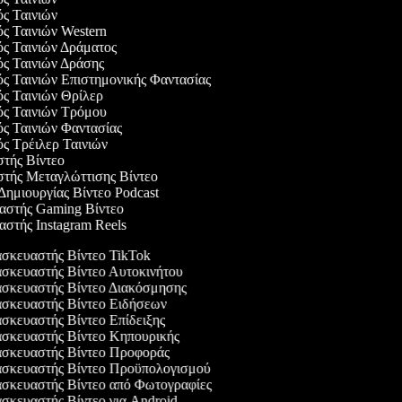
ός Ταινιών
ός Ταινιών Western
ός Ταινιών Δράματος
ός Ταινιών Δράσης
ός Ταινιών Επιστημονικής Φαντασίας
ός Ταινιών Θρίλερ
γός Ταινιών Τρόμου
ός Ταινιών Φαντασίας
ός Τρέιλερ Ταινιών
στής Βίντεο
αστής Μεταγλώττισης Βίντεο
 Δημιουργίας Βίντεο Podcast
υαστής Gaming Βίντεο
αστής Instagram Reels
κευαστής Βίντεο TikTok
κευαστής Βίντεο Αυτοκινήτου
σκευαστής Βίντεο Διακόσμησης
σκευαστής Βίντεο Ειδήσεων
κευαστής Βίντεο Επίδειξης
σκευαστής Βίντεο Κηπουρικής
σκευαστής Βίντεο Προφοράς
σκευαστής Βίντεο Προϋπολογισμού
κευαστής Βίντεο από Φωτογραφίες
κευαστής Βίντεο για Android