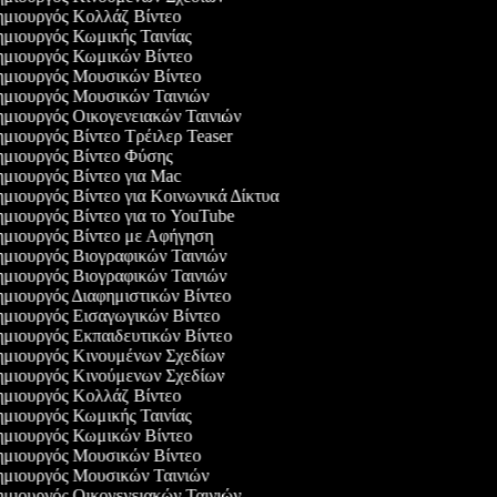
μιουργός Κολλάζ Βίντεο
μιουργός Κωμικής Ταινίας
μιουργός Κωμικών Βίντεο
μιουργός Μουσικών Βίντεο
μιουργός Μουσικών Ταινιών
μιουργός Οικογενειακών Ταινιών
μιουργός Βίντεο Τρέιλερ Teaser
μιουργός Βίντεο Φύσης
μιουργός Βίντεο για Mac
μιουργός Βίντεο για Κοινωνικά Δίκτυα
μιουργός Βίντεο για το YouTube
μιουργός Βίντεο με Αφήγηση
μιουργός Βιογραφικών Ταινιών
μιουργός Βιογραφικών Ταινιών
μιουργός Διαφημιστικών Βίντεο
μιουργός Εισαγωγικών Βίντεο
μιουργός Εκπαιδευτικών Βίντεο
μιουργός Κινουμένων Σχεδίων
μιουργός Κινούμενων Σχεδίων
μιουργός Κολλάζ Βίντεο
μιουργός Κωμικής Ταινίας
μιουργός Κωμικών Βίντεο
μιουργός Μουσικών Βίντεο
μιουργός Μουσικών Ταινιών
μιουργός Οικογενειακών Ταινιών