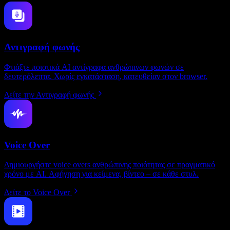
Αντιγραφή φωνής
Φτιάξτε ποιοτικά AI αντίγραφα ανθρώπινων φωνών σε
δευτερόλεπτα. Χωρίς εγκατάσταση, κατευθείαν στον browser.
Δείτε την Αντιγραφή φωνής
Voice Over
Δημιουργήστε voice overs ανθρώπινης ποιότητας σε πραγματικό
χρόνο με AI. Αφήγηση για κείμενα, βίντεο – σε κάθε στυλ.
Δείτε το Voice Over