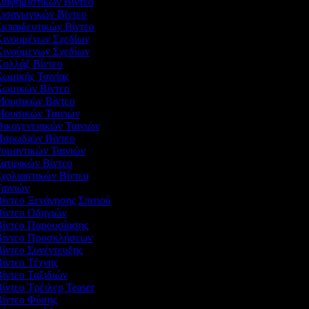
Διαφημιστικών Βίντεο
Εισαγωγικών Βίντεο
Εκπαιδευτικών Βίντεο
 Κινουμένων Σχεδίων
 Κινούμενων Σχεδίων
 Κολλάζ Βίντεο
Κωμικής Ταινίας
 Κωμικών Βίντεο
 Μουσικών Βίντεο
 Μουσικών Ταινιών
Οικογενειακών Ταινιών
 Παρωδιών Βίντεο
Ρομαντικών Ταινιών
Σατιρικών Βίντεο
Σχολιαστικών Βίντεο
Ταινιών
Βίντεο Ξενάγησης Σπιτιού
Βίντεο Οδηγιών
 Βίντεο Παρουσίασης
 Βίντεο Προσκλήσεων
Βίντεο Συνέντευξης
Βίντεο Τέχνης
Βίντεο Ταξιδιών
Βίντεο Τρέιλερ Teaser
 Βίντεο Φύσης