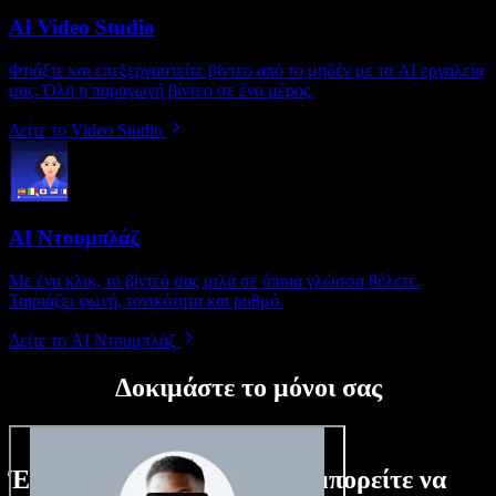
AI Video Studio
Φτιάξτε και επεξεργαστείτε βίντεο από το μηδέν με τα AI εργαλεία
μας. Όλη η παραγωγή βίντεο σε ένα μέρος.
Δείτε το Video Studio
AI Ντουμπλάζ
Με ένα κλικ, το βίντεό σας μιλά σε όποια γλώσσα θέλετε.
Ταιριάζει φωνή, τονικότητα και ρυθμό.
Δείτε το AI Ντουμπλάζ
Δοκιμάστε το μόνοι σας
Ένα μικρό δείγμα από όσα μπορείτε να