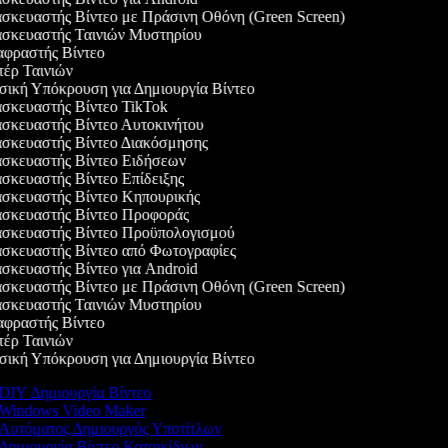
κευαστής Βίντεο με Πράσινη Οθόνη (Green Screen)
σκευαστής Ταινιών Μυστηρίου
φραστής Βίντεο
ρ Ταινιών
κή Υπόκρουση για Δημιουργία Βίντεο
κευαστής Βίντεο TikTok
κευαστής Βίντεο Αυτοκινήτου
σκευαστής Βίντεο Διακόσμησης
σκευαστής Βίντεο Ειδήσεων
κευαστής Βίντεο Επίδειξης
σκευαστής Βίντεο Κηπουρικής
σκευαστής Βίντεο Προφοράς
σκευαστής Βίντεο Προϋπολογισμού
κευαστής Βίντεο από Φωτογραφίες
κευαστής Βίντεο για Android
κευαστής Βίντεο με Πράσινη Οθόνη (Green Screen)
σκευαστής Ταινιών Μυστηρίου
φραστής Βίντεο
ρ Ταινιών
κή Υπόκρουση για Δημιουργία Βίντεο
DIY Δημιουργία Βίντεο
Windows Video Maker
Αυτόματος Δημιουργός Υποτίτλων
Δημιουργία Βίντεο Κατοικίδιων