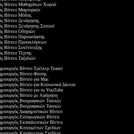
γός Βίντεο Μαθημάτων Χορού
γός Βίντεο Μαρτυριών
γός Βίντεο Μόδας
ός Βίντεο Ξενάγησης
ός Βίντεο Ξενάγησης Σπιτιού
γός Βίντεο Οδηγιών
γός Βίντεο Παρουσίασης
γός Βίντεο Προσκλήσεων
ός Βίντεο Συνέντευξης
ός Βίντεο Τέχνης
ός Βίντεο Ταξιδιών
μιουργός Βίντεο Τρέιλερ Teaser
μιουργός Βίντεο Φύσης
μιουργός Βίντεο για Mac
μιουργός Βίντεο για Κοινωνικά Δίκτυα
μιουργός Βίντεο για το YouTube
μιουργός Βίντεο με Αφήγηση
μιουργός Βιογραφικών Ταινιών
μιουργός Βιογραφικών Ταινιών
μιουργός Διαφημιστικών Βίντεο
μιουργός Εισαγωγικών Βίντεο
μιουργός Εκπαιδευτικών Βίντεο
μιουργός Κινουμένων Σχεδίων
μιουργός Κινούμενων Σχεδίων