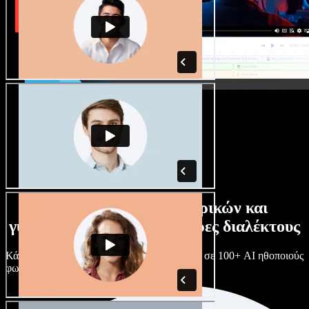
Τεράστια συλλογή ανδρικών και
γυναικείων φωνών με άπειρες διαλέκτους
Κάθε έργο είναι μοναδικό. Διάλεξε ανάμεσα σε 100+ AI ηθοποιούς
φωνής & διαλέκτους και κάν’ τους όπως θες.