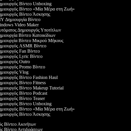
μιουργός Βίντεο Unboxing
μιουργός Βίντεο «Μία Μέρα στη Ζωή»
μιουργός Βίντεο Άσκησης
Y Δημιουργία Βίντεο
ndows Video Maker
τόματος Δημιουργός Υποτίτλων
μιουργία Βίντεο Κατοικίδιων
μιουργία Βίντεο Μικρού Μήκους
μιουργός ASMR Βίντεο
μιουργός Fan Βίντεο
μιουργός Lyric Βίντεο
μιουργός Outro
μιουργός Promo Βίντεο
μιουργός Vlog
μιουργός Βίντεο Fashion Haul
μιουργός Βίντεο Fitness
μιουργός Βίντεο Makeup Tutorial
μιουργός Βίντεο Podcast
μιουργός Βίντεο Teaser
μιουργός Βίντεο Unboxing
μιουργός Βίντεο «Μία Μέρα στη Ζωή»
μιουργός Βίντεο Άσκησης
ός Βίντεο Ακινήτων
γός Βίντεο Αντιδράσεων