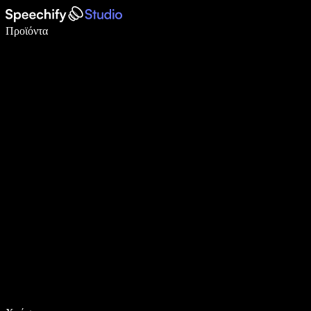
Γράψτε 5× πιο γρήγορα με φωνητική πληκτρολόγηση
Προϊόντα
Μάθετε περισσότερα