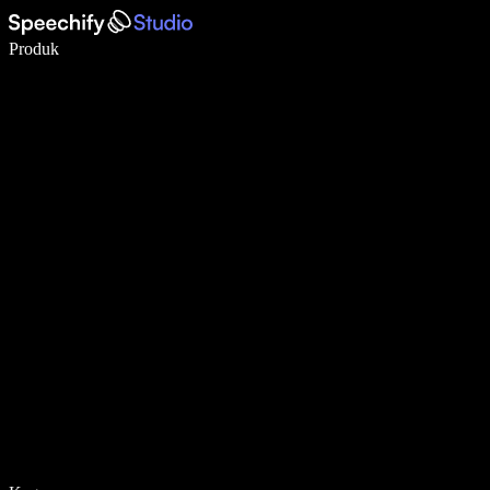
Menulis 5× lebih cepat dengan dikte suara
Produk
Pelajari lebih lanjut