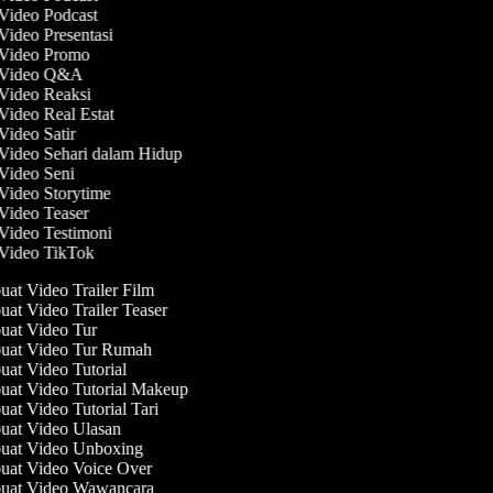
 Video Podcast
 Video Presentasi
 Video Promo
t Video Q&A
 Video Reaksi
 Video Real Estat
 Video Satir
 Video Sehari dalam Hidup
 Video Seni
 Video Storytime
 Video Teaser
 Video Testimoni
 Video TikTok
t Video Trailer Film
t Video Trailer Teaser
at Video Tur
at Video Tur Rumah
at Video Tutorial
at Video Tutorial Makeup
t Video Tutorial Tari
at Video Ulasan
at Video Unboxing
at Video Voice Over
at Video Wawancara