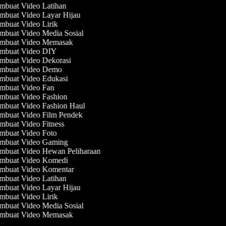
buat Video Latihan
buat Video Layar Hijau
buat Video Lirik
buat Video Media Sosial
mbuat Video Memasak
mbuat Video DIY
buat Video Dekorasi
mbuat Video Demo
buat Video Edukasi
buat Video Fan
buat Video Fashion
buat Video Fashion Haul
buat Video Film Pendek
buat Video Fitness
buat Video Foto
mbuat Video Gaming
buat Video Hewan Peliharaan
mbuat Video Komedi
mbuat Video Komentar
buat Video Latihan
buat Video Layar Hijau
buat Video Lirik
buat Video Media Sosial
mbuat Video Memasak