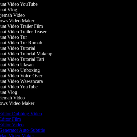
at Video YouTube
at Vlog
jemah Video
ws Video Maker
t Video Trailer Film
t Video Trailer Teaser
at Video Tur
at Video Tur Rumah
at Video Tutorial
at Video Tutorial Makeup
t Video Tutorial Tari
at Video Ulasan
at Video Unboxing
at Video Voice Over
at Video Wawancara
at Video YouTube
at Vlog
jemah Video
ws Video Maker
ditor Dubbing Video
ditor Film
ditor Video
enerator Auto-Subtitle
Mac Video Maker