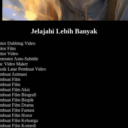
Jelajahi Lebih Banyak
tor Dubbing Video
tor Film
tor Video
erator Auto-Subtitle
c Video Maker
ik Latar Pembuat Video
mbuat Animasi
buat Film
buat Film
buat Film Aksi
buat Film Biografi
buat Film Biopik
mbuat Film Drama
buat Film Fantasi
buat Film Horor
buat Film Keluarga
mbuat Film Komedi