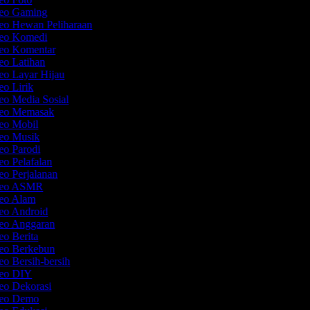
deo Gaming
deo Hewan Peliharaan
deo Komedi
deo Komentar
deo Latihan
deo Layar Hijau
eo Lirik
eo Media Sosial
deo Memasak
deo Mobil
deo Musik
deo Parodi
eo Pelafalan
eo Perjalanan
ideo ASMR
deo Alam
deo Android
deo Anggaran
eo Berita
deo Berkebun
eo Bersih-bersih
deo DIY
deo Dekorasi
ideo Demo