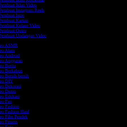
embuat Iklan Video
embuat Instagram Reels
embuat Intro
embuat Kartun
embuat Kolase Video
embuat Outro
Pembuat Undangan Video
ideo ASMR
deo Alam
deo Android
deo Anggaran
eo Berita
deo Berkebun
eo Bersih-bersih
deo DIY
deo Dekorasi
ideo Demo
deo Edukasi
deo Fan
deo Fashion
deo Fashion Haul
deo Film Pendek
eo Fitness
deo Foto