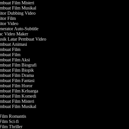
buat Film Misteri
buat Film Musikal
tor Dubbing Video
tor Film
tor Video
erator Auto-Subtitle
c Video Maker
ik Latar Pembuat Video
mbuat Animasi
buat Film
buat Film
buat Film Aksi
buat Film Biografi
buat Film Biopik
mbuat Film Drama
buat Film Fantasi
buat Film Horor
buat Film Keluarga
mbuat Film Komedi
buat Film Misteri
buat Film Musikal
 Film Romantis
Film Sci-fi
Film Thriller