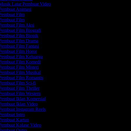
usik Latar Pembuat Video
embuat Animasi
embuat Film
embuat Film
embuat Film Aksi
embuat Film Biografi
embuat Film Biopik
embuat Film Drama
embuat Film Fantasi
embuat Film Horor
embuat Film Keluarga
embuat Film Komedi
embuat Film Misteri
embuat Film Musikal
embuat Film Romantis
embuat Film Sci-fi
embuat Film Thriller
embuat Film Western
embuat Iklan Komersial
embuat Iklan Video
embuat Instagram Reels
embuat Intro
embuat Kartun
embuat Kolase Video
embuat Outro