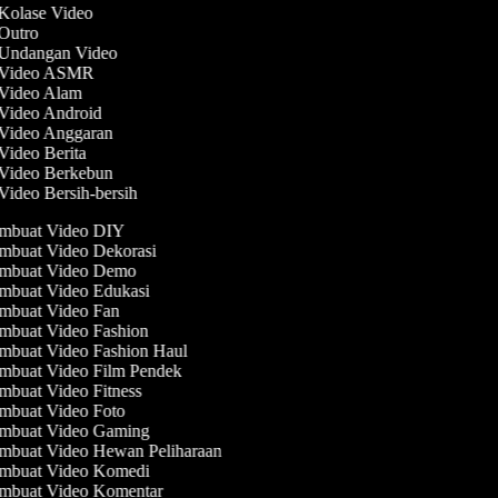
 Kolase Video
 Outro
 Undangan Video
t Video ASMR
 Video Alam
 Video Android
 Video Anggaran
 Video Berita
 Video Berkebun
 Video Bersih-bersih
mbuat Video DIY
buat Video Dekorasi
mbuat Video Demo
buat Video Edukasi
buat Video Fan
buat Video Fashion
buat Video Fashion Haul
buat Video Film Pendek
buat Video Fitness
buat Video Foto
mbuat Video Gaming
buat Video Hewan Peliharaan
mbuat Video Komedi
mbuat Video Komentar