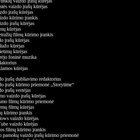
ų tinklų vaizdo įrašų kūrėjas
stės vaizdo įrašų kūrėjas
izdo įrašų kūrėjas
aizdo kūrimo įrankis
aizdo įrašų kūrėjas
filmų kūrėjas
tražių filmų kūrimo įrankis
do įrašų kūrėjas
oliažo kūrėjas
vietimų kūrėjas
ūrėjo foninė muzika
edaktorius
eklamos kūrėjas
o įrašų dubliavimo redaktorius
o įrašų kūrimo priemonė „Storytime“
 įrašų vertėjas
o vaizdo įrašų kūrėjas
mo filmų kūrimo priemonė
rnų filmų kūrėjas
 kūrimo įrankis
ws vaizdo kūrėjas
be vaizdo kūrėjas
s filmų kūrimo įrankis
 pamokų vaizdo įrašų kūrimo priemonė