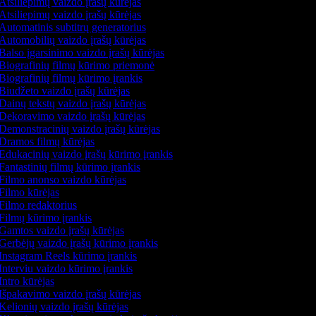
Atsiliepimų vaizdo įrašų kūrėjas
Atsiliepimų vaizdo įrašų kūrėjas
Automatinis subtitrų generatorius
Automobilių vaizdo įrašų kūrėjas
Balso įgarsinimo vaizdo įrašų kūrėjas
Biografinių filmų kūrimo priemonė
Biografinių filmų kūrimo įrankis
Biudžeto vaizdo įrašų kūrėjas
Dainų tekstų vaizdo įrašų kūrėjas
Dekoravimo vaizdo įrašų kūrėjas
Demonstracinių vaizdo įrašų kūrėjas
Dramos filmų kūrėjas
Edukacinių vaizdo įrašų kūrimo įrankis
Fantastinių filmų kūrimo įrankis
Filmo anonso vaizdo kūrėjas
Filmo kūrėjas
Filmo redaktorius
Filmų kūrimo įrankis
Gamtos vaizdo įrašų kūrėjas
Gerbėjų vaizdo įrašų kūrimo įrankis
Instagram Reels kūrimo įrankis
Interviu vaizdo kūrimo įrankis
Intro kūrėjas
Išpakavimo vaizdo įrašų kūrėjas
Kelionių vaizdo įrašų kūrėjas