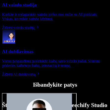
AI vaizdo studija
Kurkite ir redaguokite vaizdo įrašus nuo nulio su AI įrankiais.
Viskas, ko reikia vaizdo kūrimui.
Žiūrėti vaizdo studiją
AI dubliavimas
Vienu paspaudimu pasirinkite kalbą savo vaizdo įrašui. Sistema
priderins kalbėtojo balsą, intonaciją ir tempą.
Žiūrėti AI dubliavimą
Išbandykite patys
Štai ką galite nuveikti su Speechify Studio