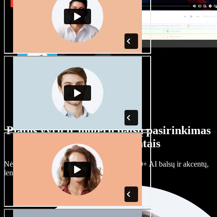
Platus vyrų ir moterų balsų pasirinkimas
su įvairiais akcentais
Nėra dviejų vienodų projektų. Rinkitės iš 100+ AI balsų ir akcentų,
lengvai juos prisitaikykite.