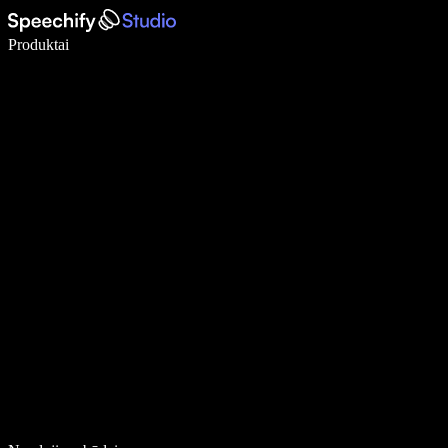
Rašykite 5× greičiau naudodami diktavimą balsu
Produktai
Sužinokite daugiau