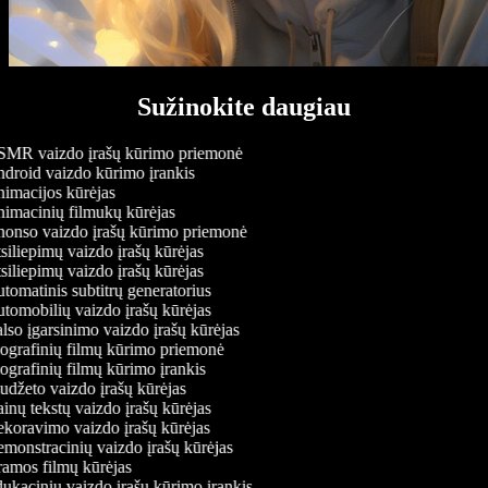
Sužinokite daugiau
MR vaizdo įrašų kūrimo priemonė
droid vaizdo kūrimo įrankis
imacijos kūrėjas
imacinių filmukų kūrėjas
onso vaizdo įrašų kūrimo priemonė
iliepimų vaizdo įrašų kūrėjas
iliepimų vaizdo įrašų kūrėjas
omatinis subtitrų generatorius
omobilių vaizdo įrašų kūrėjas
so įgarsinimo vaizdo įrašų kūrėjas
ografinių filmų kūrimo priemonė
grafinių filmų kūrimo įrankis
džeto vaizdo įrašų kūrėjas
nų tekstų vaizdo įrašų kūrėjas
koravimo vaizdo įrašų kūrėjas
onstracinių vaizdo įrašų kūrėjas
amos filmų kūrėjas
kacinių vaizdo įrašų kūrimo įrankis