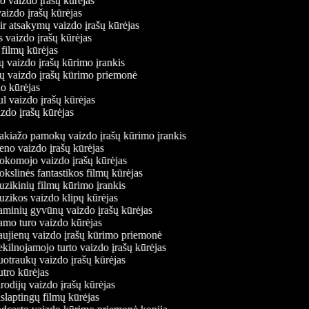
mo vaizdo įrašų kūrėjas
vaizdo įrašų kūrėjas
 ir atsakymų vaizdo įrašų kūrėjas
s vaizdo įrašų kūrėjas
 filmų kūrėjas
ų vaizdo įrašų kūrimo įrankis
nių vaizdo įrašų kūrimo priemonė
do kūrėjas
ul vaizdo įrašų kūrėjas
izdo įrašų kūrėjas
kiažo pamokų vaizdo įrašų kūrimo įrankis
no vaizdo įrašų kūrėjas
komojo vaizdo įrašų kūrėjas
slinės fantastikos filmų kūrėjas
ikinių filmų kūrimo įrankis
zikos vaizdo klipų kūrėjas
minių gyvūnų vaizdo įrašų kūrėjas
mo turo vaizdo kūrėjas
ujienų vaizdo įrašų kūrimo priemonė
ilnojamojo turto vaizdo įrašų kūrėjas
traukų vaizdo įrašų kūrėjas
tro kūrėjas
odijų vaizdo įrašų kūrėjas
laptingų filmų kūrėjas