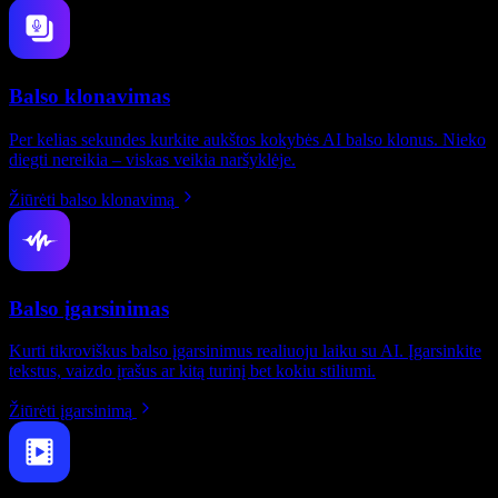
Balso klonavimas
Per kelias sekundes kurkite aukštos kokybės AI balso klonus. Nieko
diegti nereikia – viskas veikia naršyklėje.
Žiūrėti balso klonavimą
Balso įgarsinimas
Kurti tikroviškus balso įgarsinimus realiuoju laiku su AI. Įgarsinkite
tekstus, vaizdo įrašus ar kitą turinį bet kokiu stiliumi.
Žiūrėti įgarsinimą