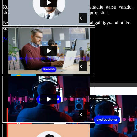
Kurkite įgarsinimus, pridėkite nemokamų iliustracijų, garsų, vaizdų,
klonuokite balsą – kurkite pilnus, įspūdingus projektus.
Be jokių mokymų ir viskas naršyklėje – kūrėjai gali įgyvendinti bet
kokią idėją, neberibojami senųjų metodų.
Paleisti studiją