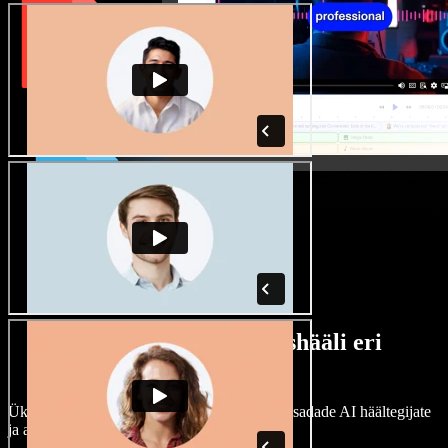
Lai valik mees- ja naishääli eri
aktsentidega
Ükski projekt ei pea kõlama ühtemoodi. Vali sadade AI häältegijate
ja aktsentide hulgast ning kohanda neid.