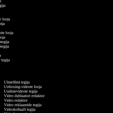
ja
egija
a
te looja
ootja
eote looja
looja
otegija
eotegija
ja
e tegija
a
ja
Ulmefilmi tegija
Unboxing-videote looja
Uudistevideote tegija
Video dublaatori redaktor
Video redaktor
Video reklaamide tegija
Videokollaaži tegija