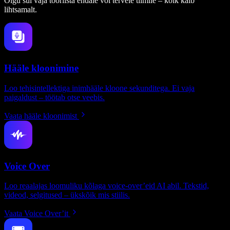
Olgu sul vaja tööriista endale või tervele tiimile – kõik käib
lihtsamalt.
Hääle kloonimine
Loo tehisintellektiga inimhääle kloone sekunditega. Ei vaja
paigaldust – töötab otse veebis.
Vaata hääle kloonimist
Voice Over
Loo reaalajas loomuliku kõlaga voice-over’eid AI abil. Tekstid,
videod, selgitused – ükskõik mis stiilis.
Vaata Voice Over’it