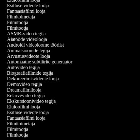
Esitluse videote looja
Fantaasiafilmi looja
Filmitoimetaja
Filmitootja
Filmitootja
ASMR-video tegija
Aiatööde videolooja
Androidi videoloome tööriist
Animatsioonide tegija
Arvustusvideote looja
Automaatne subtiitrite generaator
Autovideo tegija
Biograafiafilmide tegija
Dekoreerimisvideote looja
Demovideo tegija
Draamafilmilooja
Eelarvevideo tegija
Ekskursioonivideo tegija
Eluloofilmi looja
Esitluse videote looja
Fantaasiafilmi looja
Filmitoimetaja
Filmitootja
Filmitootja