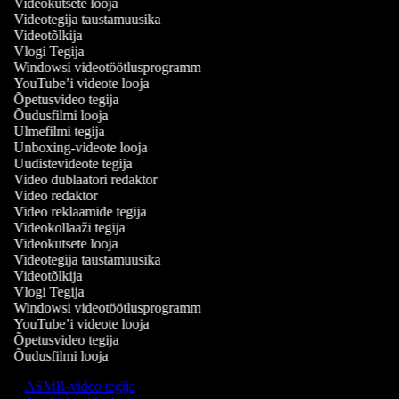
Videokutsete looja
Videotegija taustamuusika
Videotõlkija
Vlogi Tegija
Windowsi videotöötlusprogramm
YouTube’i videote looja
Õpetusvideo tegija
Õudusfilmi looja
Ulmefilmi tegija
Unboxing-videote looja
Uudistevideote tegija
Video dublaatori redaktor
Video redaktor
Video reklaamide tegija
Videokollaaži tegija
Videokutsete looja
Videotegija taustamuusika
Videotõlkija
Vlogi Tegija
Windowsi videotöötlusprogramm
YouTube’i videote looja
Õpetusvideo tegija
Õudusfilmi looja
ASMR-video tegija