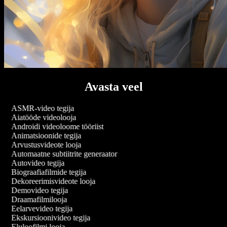
Avasta veel
ASMR-video tegija
Aiatööde videolooja
Androidi videoloome tööriist
Animatsioonide tegija
Arvustusvideote looja
Automaatne subtiitrite generaator
Autovideo tegija
Biograafiafilmide tegija
Dekoreerimisvideote looja
Demovideo tegija
Draamafilmilooja
Eelarvevideo tegija
Ekskursioonivideo tegija
Eluloofilmi looja