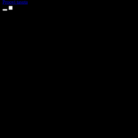
Proovi tasuta
Tooted
Tekst kõneks
iPhone’i ja iPadi rakendused
Androidi rakendus
Chrome’i laiendus
Edge’i laiendus
Veebirakendus
Maci rakendus
Windowsi rakendus
AI häältegeneraator
Pealelugemine
Dublaaž
Hääle kloonimine