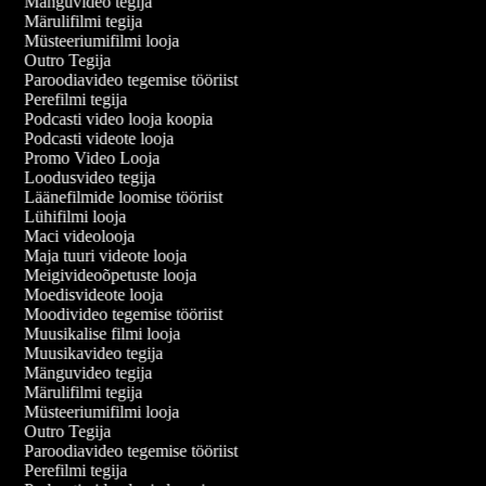
Mänguvideo tegija
Märulifilmi tegija
Müsteeriumifilmi looja
Outro Tegija
Paroodiavideo tegemise tööriist
Perefilmi tegija
Podcasti video looja koopia
Podcasti videote looja
Promo Video Looja
Loodusvideo tegija
Läänefilmide loomise tööriist
Lühifilmi looja
Maci videolooja
Maja tuuri videote looja
Meigivideoõpetuste looja
Moedisvideote looja
Moodivideo tegemise tööriist
Muusikalise filmi looja
Muusikavideo tegija
Mänguvideo tegija
Märulifilmi tegija
Müsteeriumifilmi looja
Outro Tegija
Paroodiavideo tegemise tööriist
Perefilmi tegija