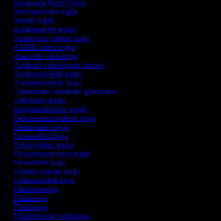
Instagrami Reels'i looja
Intervjuuvideo tegija
Introde tegija
Karikatuuride tegija
Kinnisvara videote looja
ASMR-video tegija
Aiatööde videolooja
Androidi videoloome tööriist
Animatsioonide tegija
Arvustusvideote looja
Automaatne subtiitrite generaator
Autovideo tegija
Biograafiafilmide tegija
Dekoreerimisvideote looja
Demovideo tegija
Draamafilmilooja
Eelarvevideo tegija
Ekskursioonivideo tegija
Eluloofilmi looja
Esitluse videote looja
Fantaasiafilmi looja
Filmitoimetaja
Filmitootja
Filmitootja
Filmitreilerite videolooja