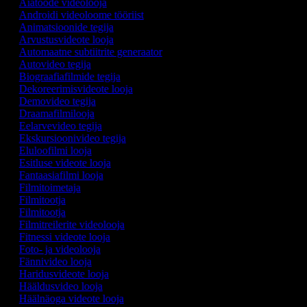
Aiatööde videolooja
Androidi videoloome tööriist
Animatsioonide tegija
Arvustusvideote looja
Automaatne subtiitrite generaator
Autovideo tegija
Biograafiafilmide tegija
Dekoreerimisvideote looja
Demovideo tegija
Draamafilmilooja
Eelarvevideo tegija
Ekskursioonivideo tegija
Eluloofilmi looja
Esitluse videote looja
Fantaasiafilmi looja
Filmitoimetaja
Filmitootja
Filmitootja
Filmitreilerite videolooja
Fitnessi videote looja
Foto- ja videolooja
Fännivideo looja
Haridusvideote looja
Hääldusvideo looja
Häälnäoga videote looja