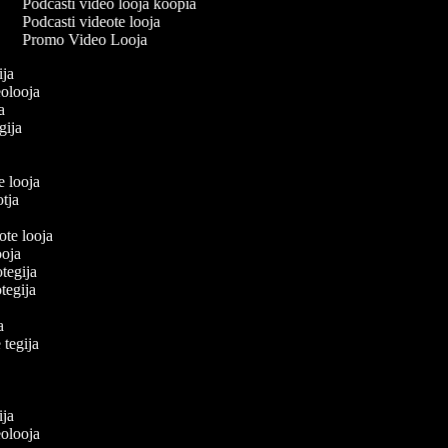
Podcasti video looja koopia
Podcasti videote looja
Promo Video Looja
gija
deolooja
ja
egija
a
te looja
ootja
eote looja
looja
otegija
eotegija
ja
e tegija
a
ja
gija
deolooja