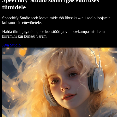
tiimidele
Speechify Studio teeb loovtiimide töö lihtsaks – nii soolo loojatele
kui suurtele ettevõtetele.
Halda tiimi, jaga faile, tee koostööd ja vii loovkampaaniad ellu
kiiremini kui kunagi varem.
Ava Studio