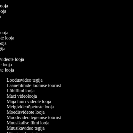
a
 looja
looja
ja
a
 looja
te looja
looja
gija
 videote looja
te looja
te looja
Loodusvideo tegija
Läänefilmide loomise tööriist
Lühifilmi looja
Maci videolooja
Maja tuuri videote looja
Meigivideoõpetuste looja
Moedisvideote looja
Moodivideo tegemise tööriist
Muusikalise filmi looja
Muusikavideo tegija