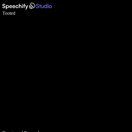
Kirjuta häälega 5× kiiremini
Tooted
Loe lähemalt