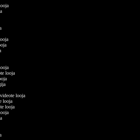
olooja
oja
ja
a
 looja
looja
ja
a
 looja
te looja
looja
gija
 videote looja
te looja
te looja
olooja
oja
ja