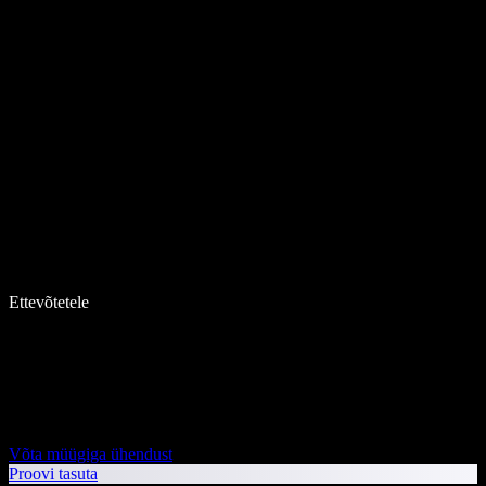
Ettevõtetele
Võta müügiga ühendust
Proovi tasuta