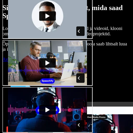
Siin on vaid väike osa sellest, mida saad
Speechify Studioga teha.
Loo voice-over’eid, kasuta tasuta pilte, helisid ja videoid, klooni
oma häält ja pane kokku terviklikud audio-videoprojektid.
Õppimiskõver puudub, kõik töötab veebis – looja saab lihtsalt luua
ja ideed kiiresti ellu viia.
Ava Studio