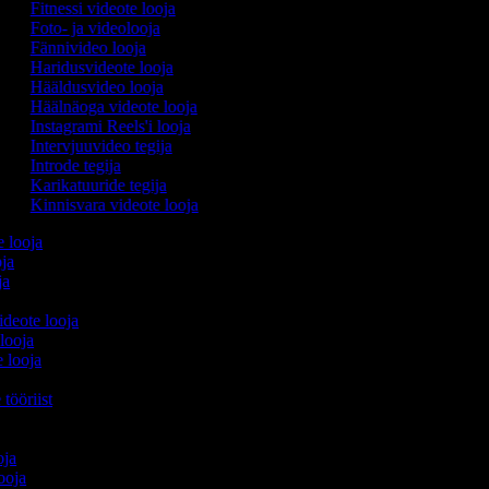
Fitnessi videote looja
Foto- ja videolooja
Fännivideo looja
Haridusvideote looja
Hääldusvideo looja
Häälnäoga videote looja
Instagrami Reels'i looja
Intervjuuvideo tegija
Introde tegija
Karikatuuride tegija
Kinnisvara videote looja
e looja
oja
ija
videote looja
 looja
e looja
 tööriist
ooja
looja