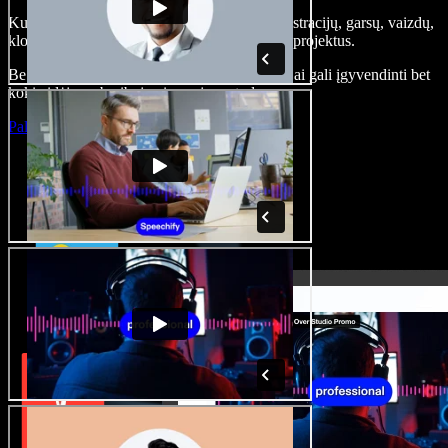
Kurkite įgarsinimus, pridėkite nemokamų iliustracijų, garsų, vaizdų,
klonuokite balsą – kurkite pilnus, įspūdingus projektus.
Be jokių mokymų ir viskas naršyklėje – kūrėjai gali įgyvendinti bet
kokią idėją, neberibojami senųjų metodų.
Paleisti studiją