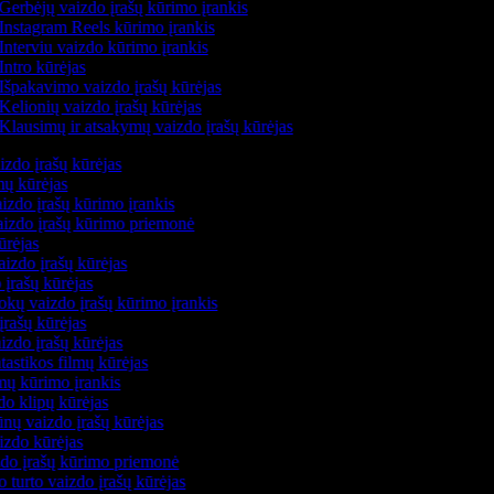
Gerbėjų vaizdo įrašų kūrimo įrankis
Instagram Reels kūrimo įrankis
Interviu vaizdo kūrimo įrankis
Intro kūrėjas
Išpakavimo vaizdo įrašų kūrėjas
Kelionių vaizdo įrašų kūrėjas
Klausimų ir atsakymų vaizdo įrašų kūrėjas
izdo įrašų kūrėjas
mų kūrėjas
izdo įrašų kūrimo įrankis
vaizdo įrašų kūrimo priemonė
kūrėjas
aizdo įrašų kūrėjas
 įrašų kūrėjas
kų vaizdo įrašų kūrimo įrankis
įrašų kūrėjas
izdo įrašų kūrėjas
ntastikos filmų kūrėjas
lmų kūrimo įrankis
do klipų kūrėjas
nų vaizdo įrašų kūrėjas
izdo kūrėjas
zdo įrašų kūrimo priemonė
o turto vaizdo įrašų kūrėjas