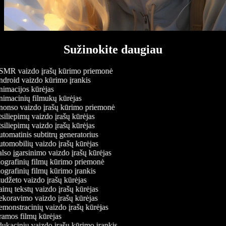
Sužinokite daugiau
MR vaizdo įrašų kūrimo priemonė
droid vaizdo kūrimo įrankis
imacijos kūrėjas
imacinių filmukų kūrėjas
onso vaizdo įrašų kūrimo priemonė
iliepimų vaizdo įrašų kūrėjas
iliepimų vaizdo įrašų kūrėjas
tomatinis subtitrų generatorius
tomobilių vaizdo įrašų kūrėjas
lso įgarsinimo vaizdo įrašų kūrėjas
ografinių filmų kūrimo priemonė
ografinių filmų kūrimo įrankis
udžeto vaizdo įrašų kūrėjas
inų tekstų vaizdo įrašų kūrėjas
koravimo vaizdo įrašų kūrėjas
monstracinių vaizdo įrašų kūrėjas
amos filmų kūrėjas
ukacinių vaizdo įrašų kūrimo įrankis