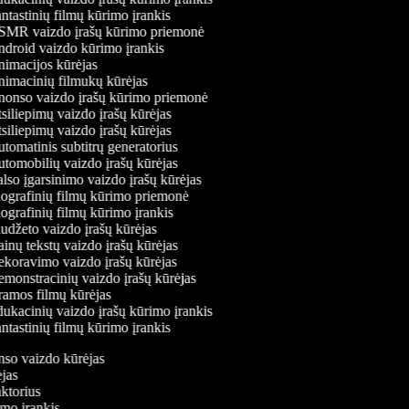
tastinių filmų kūrimo įrankis
MR vaizdo įrašų kūrimo priemonė
droid vaizdo kūrimo įrankis
imacijos kūrėjas
imacinių filmukų kūrėjas
onso vaizdo įrašų kūrimo priemonė
iliepimų vaizdo įrašų kūrėjas
iliepimų vaizdo įrašų kūrėjas
tomatinis subtitrų generatorius
tomobilių vaizdo įrašų kūrėjas
lso įgarsinimo vaizdo įrašų kūrėjas
ografinių filmų kūrimo priemonė
ografinių filmų kūrimo įrankis
udžeto vaizdo įrašų kūrėjas
inų tekstų vaizdo įrašų kūrėjas
koravimo vaizdo įrašų kūrėjas
monstracinių vaizdo įrašų kūrėjas
amos filmų kūrėjas
ukacinių vaizdo įrašų kūrimo įrankis
tastinių filmų kūrimo įrankis
onso vaizdo kūrėjas
rėjas
aktorius
rimo įrankis