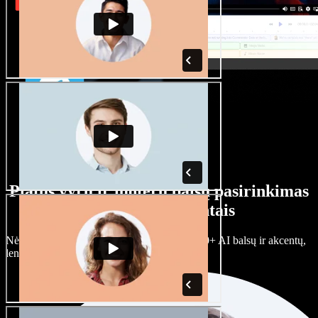
Platus vyrų ir moterų balsų pasirinkimas
su įvairiais akcentais
Nėra dviejų vienodų projektų. Rinkitės iš 100+ AI balsų ir akcentų,
lengvai juos prisitaikykite.