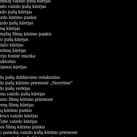
ų tinklų vaizdo įrašų kūrėjas
stės vaizdo įrašų kūrėjas
izdo įrašų kūrėjas
aizdo kūrimo įrankis
izdo įrašų kūrėjas
filmų kūrėjas
tražių filmų kūrimo įrankis
do įrašų kūrėjas
liažo kūrėjas
vietimų kūrėjas
ūrėjo foninė muzika
daktorius
eklamos kūrėjas
o įrašų dubliavimo redaktorius
o įrašų kūrimo priemonė „Storytime“
o įrašų vertėjas
o vaizdo įrašų kūrėjas
mo filmų kūrimo priemonė
rnų filmų kūrėjas
 kūrimo įrankis
ws vaizdo kūrėjas
be vaizdo kūrėjas
s filmų kūrimo įrankis
 pamokų vaizdo įrašų kūrimo priemonė