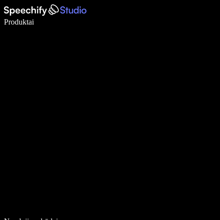
Rašykite 5× greičiau naudodami diktavimą balsu
Produktai
Sužinokite daugiau