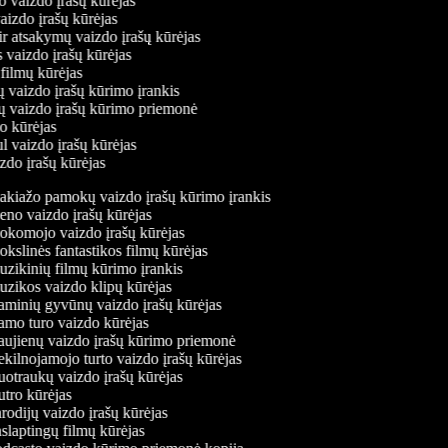
o vaizdo įrašų kūrėjas
vaizdo įrašų kūrėjas
ir atsakymų vaizdo įrašų kūrėjas
s vaizdo įrašų kūrėjas
 filmų kūrėjas
ų vaizdo įrašų kūrimo įrankis
nių vaizdo įrašų kūrimo priemonė
do kūrėjas
l vaizdo įrašų kūrėjas
izdo įrašų kūrėjas
kiažo pamokų vaizdo įrašų kūrimo įrankis
no vaizdo įrašų kūrėjas
komojo vaizdo įrašų kūrėjas
kslinės fantastikos filmų kūrėjas
zikinių filmų kūrimo įrankis
zikos vaizdo klipų kūrėjas
minių gyvūnų vaizdo įrašų kūrėjas
mo turo vaizdo kūrėjas
ujienų vaizdo įrašų kūrimo priemonė
kilnojamojo turto vaizdo įrašų kūrėjas
otraukų vaizdo įrašų kūrėjas
tro kūrėjas
odijų vaizdo įrašų kūrėjas
slaptingų filmų kūrėjas