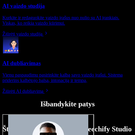
AI vaizdo studija
Kurkite ir redaguokite vaizdo įrašus nuo nulio su AI įrankiais.
Viskas, ko reikia vaizdo kūrimui.
Žiūrėti vaizdo studiją
AI dubliavimas
Vienu paspaudimu pasirinkite kalbą savo vaizdo įrašui. Sistema
priderins kalbėtojo balsą, intonaciją ir tempą.
Žiūrėti AI dubliavimą
Išbandykite patys
Štai ką galite nuveikti su Speechify Studio