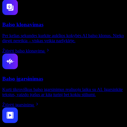
Balso klonavimas
Per kelias sekundes kurkite aukštos kokybės AI balso klonus. Nieko
diegti nereikia – viskas veikia naršyklėje.
Žiūrėti balso klonavimą
Balso įgarsinimas
Kurti tikroviškus balso įgarsinimus realiuoju laiku su AI. Įgarsinkite
tekstus, vaizdo įrašus ar kitą turinį bet kokiu stiliumi.
Žiūrėti įgarsinimą