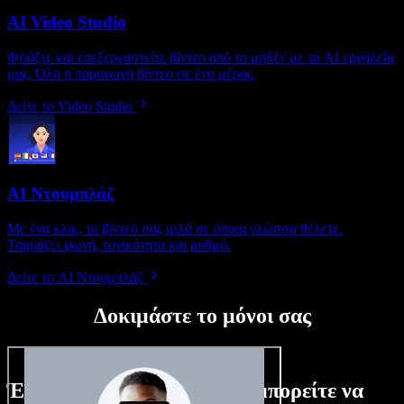
AI Video Studio
Φτιάξτε και επεξεργαστείτε βίντεο από το μηδέν με τα AI εργαλεία
μας. Όλη η παραγωγή βίντεο σε ένα μέρος.
Δείτε το Video Studio
AI Ντουμπλάζ
Με ένα κλικ, το βίντεό σας μιλά σε όποια γλώσσα θέλετε.
Ταιριάζει φωνή, τονικότητα και ρυθμό.
Δείτε το AI Ντουμπλάζ
Δοκιμάστε το μόνοι σας
Ένα μικρό δείγμα από όσα μπορείτε να