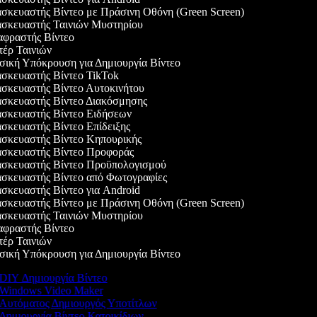
κευαστής Βίντεο με Πράσινη Οθόνη (Green Screen)
σκευαστής Ταινιών Μυστηρίου
φραστής Βίντεο
έρ Ταινιών
κή Υπόκρουση για Δημιουργία Βίντεο
σκευαστής Βίντεο TikTok
κευαστής Βίντεο Αυτοκινήτου
σκευαστής Βίντεο Διακόσμησης
σκευαστής Βίντεο Ειδήσεων
κευαστής Βίντεο Επίδειξης
σκευαστής Βίντεο Κηπουρικής
σκευαστής Βίντεο Προφοράς
σκευαστής Βίντεο Προϋπολογισμού
σκευαστής Βίντεο από Φωτογραφίες
κευαστής Βίντεο για Android
κευαστής Βίντεο με Πράσινη Οθόνη (Green Screen)
σκευαστής Ταινιών Μυστηρίου
φραστής Βίντεο
έρ Ταινιών
κή Υπόκρουση για Δημιουργία Βίντεο
DIY Δημιουργία Βίντεο
Windows Video Maker
Αυτόματος Δημιουργός Υποτίτλων
Δημιουργία Βίντεο Κατοικίδιων