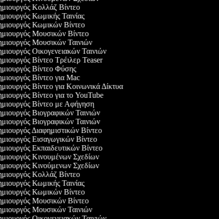
μιουργός Κολλάζ Βίντεο
μιουργός Κωμικής Ταινίας
μιουργός Κωμικών Βίντεο
μιουργός Μουσικών Βίντεο
μιουργός Μουσικών Ταινιών
μιουργός Οικογενειακών Ταινιών
μιουργός Βίντεο Τρέιλερ Teaser
μιουργός Βίντεο Φύσης
μιουργός Βίντεο για Mac
μιουργός Βίντεο για Κοινωνικά Δίκτυα
μιουργός Βίντεο για το YouTube
μιουργός Βίντεο με Αφήγηση
μιουργός Βιογραφικών Ταινιών
μιουργός Βιογραφικών Ταινιών
μιουργός Διαφημιστικών Βίντεο
μιουργός Εισαγωγικών Βίντεο
μιουργός Εκπαιδευτικών Βίντεο
μιουργός Κινουμένων Σχεδίων
μιουργός Κινούμενων Σχεδίων
μιουργός Κολλάζ Βίντεο
μιουργός Κωμικής Ταινίας
μιουργός Κωμικών Βίντεο
μιουργός Μουσικών Βίντεο
μιουργός Μουσικών Ταινιών
μιουργός Οικογενειακών Ταινιών