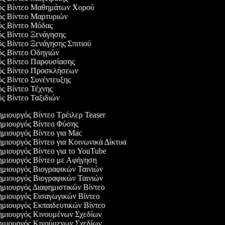
γός Βίντεο Μαθημάτων Χορού
γός Βίντεο Μαρτυριών
γός Βίντεο Μόδας
ός Βίντεο Ξενάγησης
ός Βίντεο Ξενάγησης Σπιτιού
ός Βίντεο Οδηγιών
γός Βίντεο Παρουσίασης
γός Βίντεο Προσκλήσεων
ός Βίντεο Συνέντευξης
ός Βίντεο Τέχνης
ός Βίντεο Ταξιδιών
μιουργός Βίντεο Τρέιλερ Teaser
μιουργός Βίντεο Φύσης
μιουργός Βίντεο για Mac
μιουργός Βίντεο για Κοινωνικά Δίκτυα
μιουργός Βίντεο για το YouTube
μιουργός Βίντεο με Αφήγηση
μιουργός Βιογραφικών Ταινιών
μιουργός Βιογραφικών Ταινιών
μιουργός Διαφημιστικών Βίντεο
μιουργός Εισαγωγικών Βίντεο
μιουργός Εκπαιδευτικών Βίντεο
μιουργός Κινουμένων Σχεδίων
μιουργός Κινούμενων Σχεδίων