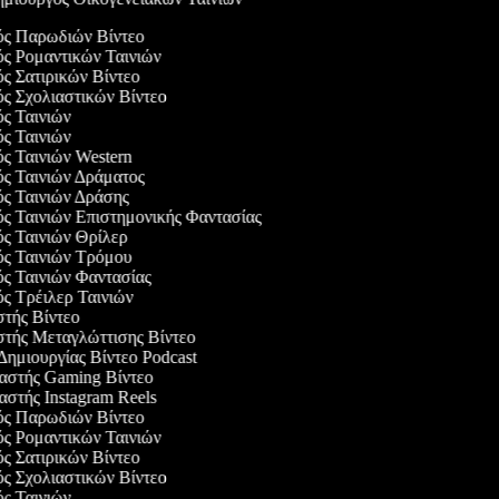
γός Παρωδιών Βίντεο
ός Ρομαντικών Ταινιών
ός Σατιρικών Βίντεο
ός Σχολιαστικών Βίντεο
ός Ταινιών
ός Ταινιών
ός Ταινιών Western
ός Ταινιών Δράματος
ός Ταινιών Δράσης
ός Ταινιών Επιστημονικής Φαντασίας
ός Ταινιών Θρίλερ
γός Ταινιών Τρόμου
ός Ταινιών Φαντασίας
ός Τρέιλερ Ταινιών
στής Βίντεο
στής Μεταγλώττισης Βίντεο
 Δημιουργίας Βίντεο Podcast
υαστής Gaming Βίντεο
αστής Instagram Reels
γός Παρωδιών Βίντεο
ός Ρομαντικών Ταινιών
ός Σατιρικών Βίντεο
ός Σχολιαστικών Βίντεο
ός Ταινιών