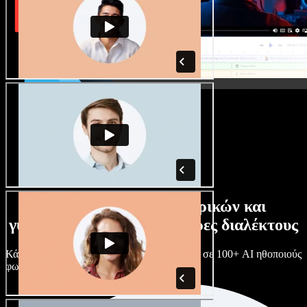
Τεράστια συλλογή ανδρικών και
γυναικείων φωνών με άπειρες διαλέκτους
Κάθε έργο είναι μοναδικό. Διάλεξε ανάμεσα σε 100+ AI ηθοποιούς
φωνής & διαλέκτους και κάν’ τους όπως θες.