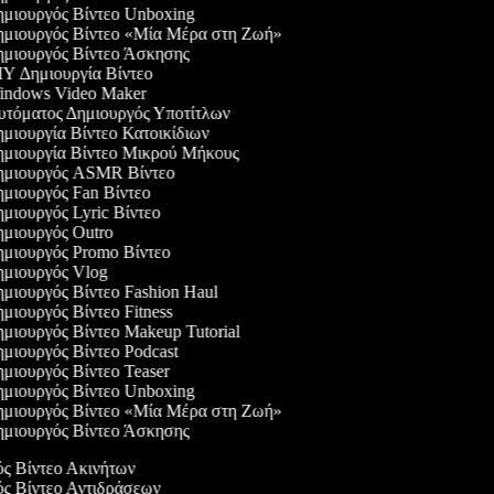
μιουργός Βίντεο Unboxing
μιουργός Βίντεο «Μία Μέρα στη Ζωή»
μιουργός Βίντεο Άσκησης
Y Δημιουργία Βίντεο
ndows Video Maker
τόματος Δημιουργός Υποτίτλων
μιουργία Βίντεο Κατοικίδιων
μιουργία Βίντεο Μικρού Μήκους
μιουργός ASMR Βίντεο
μιουργός Fan Βίντεο
μιουργός Lyric Βίντεο
μιουργός Outro
μιουργός Promo Βίντεο
μιουργός Vlog
μιουργός Βίντεο Fashion Haul
μιουργός Βίντεο Fitness
μιουργός Βίντεο Makeup Tutorial
μιουργός Βίντεο Podcast
μιουργός Βίντεο Teaser
μιουργός Βίντεο Unboxing
μιουργός Βίντεο «Μία Μέρα στη Ζωή»
μιουργός Βίντεο Άσκησης
ός Βίντεο Ακινήτων
ός Βίντεο Αντιδράσεων