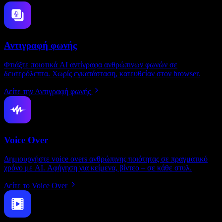
Αντιγραφή φωνής
Φτιάξτε ποιοτικά AI αντίγραφα ανθρώπινων φωνών σε
δευτερόλεπτα. Χωρίς εγκατάσταση, κατευθείαν στον browser.
Δείτε την Αντιγραφή φωνής
Voice Over
Δημιουργήστε voice overs ανθρώπινης ποιότητας σε πραγματικό
χρόνο με AI. Αφήγηση για κείμενα, βίντεο – σε κάθε στυλ.
Δείτε το Voice Over