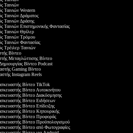
ός Ταινιών
ός Ταινιών Western
ός Ταινιών Δράματος
ός Ταινιών Δράσης
ός Ταινιών Επιστημονικής Φαντασίας
ός Ταινιών Θρίλερ
γός Ταινιών Τρόμου
ός Ταινιών Φαντασίας
ός Τρέιλερ Ταινιών
στής Βίντεο
στής Μεταγλώττισης Βίντεο
 Δημιουργίας Βίντεο Podcast
υαστής Gaming Βίντεο
αστής Instagram Reels
σκευαστής Βίντεο TikTok
κευαστής Βίντεο Αυτοκινήτου
σκευαστής Βίντεο Διακόσμησης
σκευαστής Βίντεο Ειδήσεων
κευαστής Βίντεο Επίδειξης
σκευαστής Βίντεο Κηπουρικής
σκευαστής Βίντεο Προφοράς
σκευαστής Βίντεο Προϋπολογισμού
σκευαστής Βίντεο από Φωτογραφίες
κευαστής Βίντεο για Android