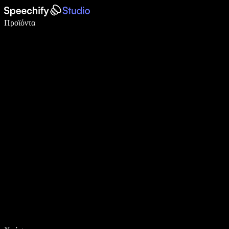
Γράψτε 5× πιο γρήγορα με φωνητική πληκτρολόγηση
Προϊόντα
Μάθετε περισσότερα