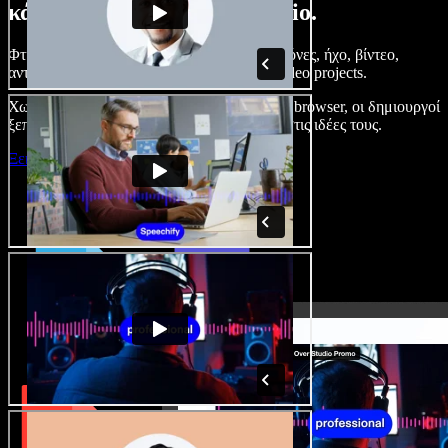
κάνετε με το Speechify Studio.
Φτιάξτε voice overs, προσθέστε δωρεάν εικόνες, ήχο, βίντεο,
αντιγραφή φωνής – ολοκληρωμένα audio/video projects.
Χωρίς καμπύλη εκμάθησης και με όλα στον browser, οι δημιουργοί
ξεπερνούν τα κλασικά όρια και δίνουν ζωή στις ιδέες τους.
Ξεκινήστε με το Studio