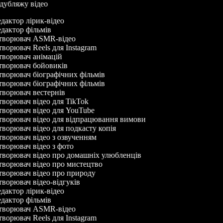
р дубляжу відео
дактор лірик-відео
дактор фільмів
ворювач ASMR-відео
ворювач Reels для Instagram
ворювач анімацій
ворювач бойовиків
ворювач біографічних фільмів
ворювач біографічних фільмів
ворювач вестернів
ворювач відео для TikTok
ворювач відео для YouTube
ворювач відео для відпрацювання вимови
ворювач відео для подкасту копія
ворювач відео з озвученням
ворювач відео з фото
ворювач відео про домашніх улюбленців
ворювач відео про мистецтво
ворювач відео про природу
ворювач відео-відгуків
дактор лірик-відео
дактор фільмів
ворювач ASMR-відео
ворювач Reels для Instagram