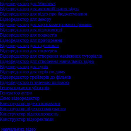
Відеоредактор для Windows
Відеоредактор для автомобільних відео
Відеоредактор для відео про бюджетування
Відеоредактор для декору
Відеоредактор для короткометражних фільмів
Відеоредактор для нерухомості
Відеоредактор для подкастів
Відеоредактор для прибирання
Відеоредактор для садівників
Відеоредактор для соцмереж
Відеоредактор для створення макіяжних туторіалів
Відеоредактор для створення навчальних відео
Відеоредактор для турів
Відеоредактор для турів по дому
Відеоредактор трейлерів до фільмів
Відеоредактор із зеленою ширмою
Генератор автосубтитрів
Генератор аутро
Демо відеоредактор
Конструктор відео з вправами
Конструктор відео розпакування
Конструктор відеозапрошень
Конструктор відеореклами
р навчальних відео