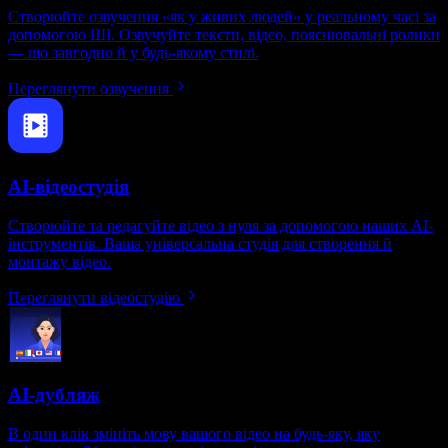
Створюйте озвучення «як у живих людей» у реальному часі за
допомогою ШІ. Озвучуйте тексти, відео, пояснювальні ролики
— що завгодно й у будь-якому стилі.
Переглянути озвучення
AI-відеостудія
Створюйте та редагуйте відео з нуля за допомогою наших AI-
інструментів. Ваша універсальна студія для створення й
монтажу відео.
Переглянути відеостудію
AI-дубляж
В один клік змініть мову вашого відео на будь-яку, яку