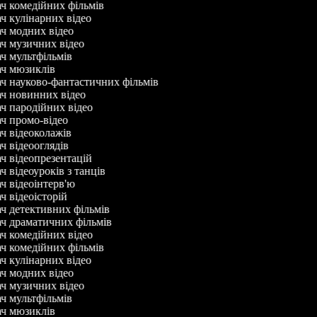
ач комедійних фільмів
ач кулінарних відео
ач модних відео
ач музичних відео
ач мультфільмів
ач мюзиклів
ач науково-фантастичних фільмів
ач новинних відео
ач пародійних відео
ач промо-відео
ач відеоколажів
ач відеооглядів
ач відеопрезентацій
ч відеоуроків з танців
ач відеоінтерв'ю
ач відеоісторій
ач детективних фільмів
ач драматичних фільмів
ач комедійних відео
ач комедійних фільмів
ач кулінарних відео
ач модних відео
ач музичних відео
ач мультфільмів
ач мюзиклів