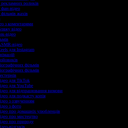
р рекламних роликів
р фан-відео
р фільмів жахів
р
део з коментарями
убляжу відео
рик-відео
льмів
 ASMR-відео
eels для Instagram
анімацій
бойовиків
біографічних фільмів
біографічних фільмів
вестернів
ідео для TikTok
відео для YouTube
відео для відпрацювання вимови
ідео для подкасту копія
відео з озвученням
ідео з фото
відео про домашніх улюбленців
відео про мистецтво
відео про природу
ідео-відгуків