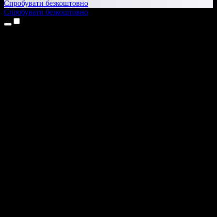
Спробувати безкоштовно
Спробувати безкоштовно
Продукти
Текст у мовлення
Додатки для iPhone та iPad
Додаток для Android
Розширення для Chrome
Розширення для Edge
Вебдодаток
Додаток для Mac
Додаток для Windows
ШІ-генератор голосу
Озвучення