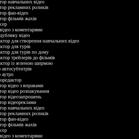
ктор навчальних відео
ктор рекламних роликів
ктор фан-відео
ктор фільмів жахів
исер
 відео з коментарями
р дубляжу відео
актор для створення навчальних відео
актор для турів
актор для турів по дому
актор трейлерів до фільмів
дактор із зеленою ширмою
ор автосубтитрів
ор аутро
деоредактор
ктор відео з вправами
ктор відео розпакування
ктор відеозапрошень
ктор відеореклами
ктор навчальних відео
ктор рекламних роликів
ктор фан-відео
ктор фільмів жахів
исер
 відео з коментарями