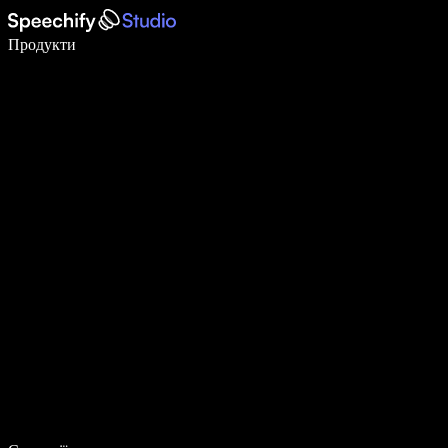
Пишіть у 5 разів швидше за допомогою голосового введення
Продукти
Дізнатися більше