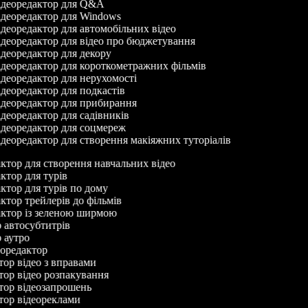
деоредактор для Q&A
деоредактор для Windows
деоредактор для автомобільних відео
деоредактор для відео про бюджетування
деоредактор для декору
деоредактор для короткометражних фільмів
деоредактор для нерухомості
деоредактор для подкастів
деоредактор для прибирання
деоредактор для садівників
деоредактор для соцмереж
деоредактор для створення макіяжних туторіалів
актор для створення навчальних відео
актор для турів
актор для турів по дому
актор трейлерів до фільмів
дактор із зеленою ширмою
ор автосубтитрів
ор аутро
деоредактор
ктор відео з вправами
ктор відео розпакування
ктор відеозапрошень
ктор відеореклами