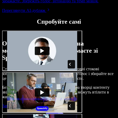
забажаєте. Збережіть голос, інтонацію та темп мовця.
Переглянути AI-дубляж
Спробуйте самі
Ось лише невелика частина
можливостей, які ви отримаєте зі
Speechify Studio.
Створюйте озвучення, додавайте безкоштовні стокові
зображення, музику, відео, клонуйте свій голос і збирайте все
це в цілісні, захопливі аудіо- та відеопроєкти.
Без складного навчання й прямо з браузера творці контенту
звільняються від традиційних обмежень і можуть втілити в
життя будь-які ідеї.
Запустити Studio