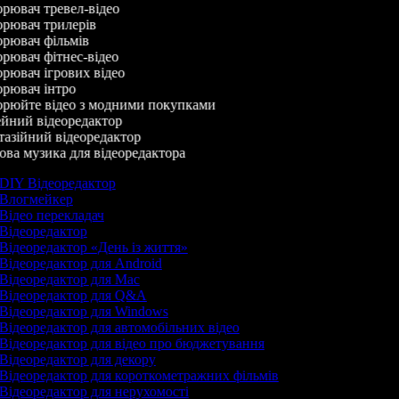
рювач тревел-відео
рювач трилерів
рювач фільмів
рювач фітнес-відео
рювач ігрових відео
рювач інтро
рюйте відео з модними покупками
йний відеоредактор
азійний відеоредактор
ва музика для відеоредактора
DIY Відеоредактор
Влогмейкер
Відео перекладач
Відеоредактор
Відеоредактор «День із життя»
Відеоредактор для Android
Відеоредактор для Mac
Відеоредактор для Q&A
Відеоредактор для Windows
Відеоредактор для автомобільних відео
Відеоредактор для відео про бюджетування
Відеоредактор для декору
Відеоредактор для короткометражних фільмів
Відеоредактор для нерухомості