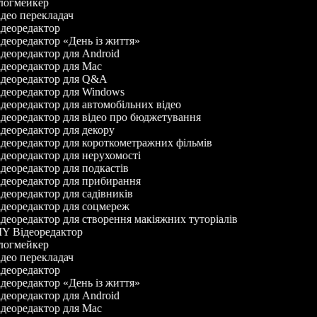
огмейкер
део перекладач
деоредактор
деоредактор «День із життя»
деоредактор для Android
деоредактор для Mac
деоредактор для Q&A
деоредактор для Windows
деоредактор для автомобільних відео
деоредактор для відео про бюджетування
деоредактор для декору
деоредактор для короткометражних фільмів
деоредактор для нерухомості
деоредактор для подкастів
деоредактор для прибирання
деоредактор для садівників
деоредактор для соцмереж
деоредактор для створення макіяжних туторіалів
Y Відеоредактор
огмейкер
део перекладач
деоредактор
деоредактор «День із життя»
деоредактор для Android
деоредактор для Mac