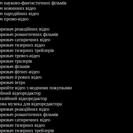
ач науково-фантастичних фільмів
ач новинних відео
ач пародійних відео
ач промо-відео
рювач реакційних відео
рювач романтичних фільмів
рювач сатиричних відео
рювач тизерних відео
рювач тизерних трейлерів
рювач тревел-відео
рювач трилерів
рювач фільмів
рювач фітнес-відео
рювач ігрових відео
рювач інтро
рюйте відео з модними покупками
йний відеоредактор
азійний відеоредактор
ва музика для відеоредактора
рювач реакційних відео
рювач романтичних фільмів
рювач сатиричних відео
рювач тизерних відео
рювач тизерних трейлерів