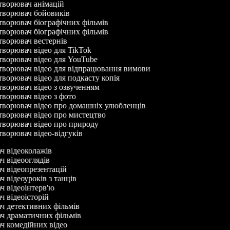
ворювач анімацій
ворювач бойовиків
ворювач біографічних фільмів
ворювач біографічних фільмів
ворювач вестернів
ворювач відео для TikTok
ворювач відео для YouTube
ворювач відео для відпрацювання вимови
ворювач відео для подкасту копія
ворювач відео з озвученням
ворювач відео з фото
ворювач відео про домашніх улюбленців
ворювач відео про мистецтво
ворювач відео про природу
ворювач відео-відгуків
ач відеоколажів
ач відеооглядів
ач відеопрезентацій
ч відеоуроків з танців
ач відеоінтерв'ю
ач відеоісторій
ач детективних фільмів
ач драматичних фільмів
ач комедійних відео