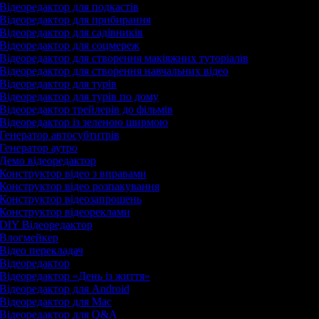
Відеоредактор для подкастів
Відеоредактор для прибирання
Відеоредактор для садівників
Відеоредактор для соцмереж
Відеоредактор для створення макіяжних туторіалів
Відеоредактор для створення навчальних відео
Відеоредактор для турів
Відеоредактор для турів по дому
Відеоредактор трейлерів до фільмів
Відеоредактор із зеленою ширмою
Генератор автосубтитрів
Генератор аутро
Демо відеоредактор
Конструктор відео з вправами
Конструктор відео розпакування
Конструктор відеозапрошень
Конструктор відеореклами
DIY Відеоредактор
Влогмейкер
Відео перекладач
Відеоредактор
Відеоредактор «День із життя»
Відеоредактор для Android
Відеоредактор для Mac
Відеоредактор для Q&A