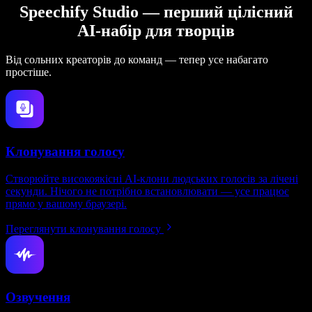
Speechify Studio — перший цілісний
AI-набір для творців
Від сольних креаторів до команд — тепер усе набагато
простіше.
Клонування голосу
Створюйте високоякісні AI-клони людських голосів за лічені
секунди. Нічого не потрібно встановлювати — усе працює
прямо у вашому браузері.
Переглянути клонування голосу
Озвучення