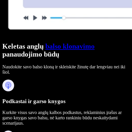
Keletas anglų
balso klonavimo
panaudojimo būdų
Naudokite savo balso kloną ir skleiskite žinutę dar lengviau nei iki
šiol.
Podkastai ir garso knygos
Kurkite visus savo anglų kalbos podkastus, reklaminius įrašus ar
garso knygas savo balsu, nė karto rankiniu būdu neskaitydami
scenarijaus.