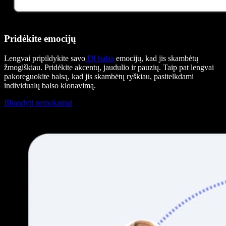
Pridėkite emocijų
Lengvai pripildykite savo
DI balsą
emocijų, kad jis skambėtų
žmogiškiau. Pridėkite akcentų, jaudulio ir pauzių. Taip pat lengvai
pakoreguokite balsą, kad jis skambėtų ryškiau, pasitelkdami
individualų balso klonavimą.
Išbandyti nemokamai