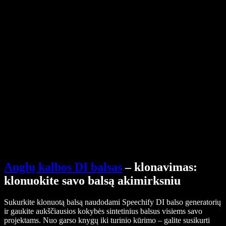
Pagalbos centras
PDF į garso failą keitiklis
Kainos
AI balso generatorius
Vartotojų istorijos
Google Docs skaitymas balsu
B2B sėkmės istorijos
Dirbtinio intelekto balso keitiklis
Atsiliepimai
Programėlės, kurios garsiai skaito tekstą
Spauda
Skaityk man
Teksto skaitymo balsu įrankis
Verslui
Susisiekti su pardavimų komanda
Speechify verslui ir mokykloms
Speechify Work
Speechify DSA
SIMBA balso agentai
Speechify kūrėjams
Anglų kalbos DI balsas
– klonavimas:
klonuokite savo balsą akimirksniu
Sukurkite klonuotą balsą naudodami Speechify DI balso generatorių
ir gaukite aukščiausios kokybės sintetinius balsus visiems savo
projektams. Nuo garso knygų iki turinio kūrimo – galite susikurti