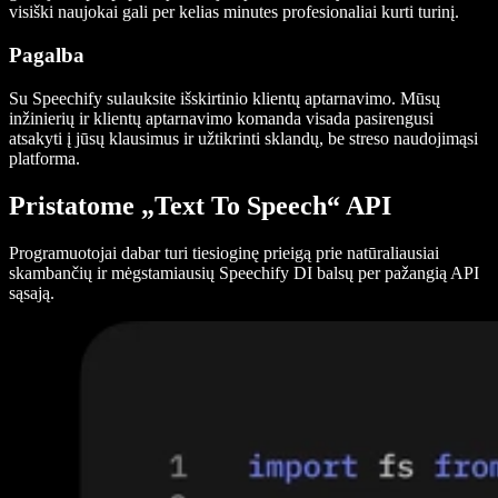
visiški naujokai gali per kelias minutes profesionaliai kurti turinį.
Pagalba
Su Speechify sulauksite išskirtinio klientų aptarnavimo. Mūsų
inžinierių ir klientų aptarnavimo komanda visada pasirengusi
atsakyti į jūsų klausimus ir užtikrinti sklandų, be streso naudojimąsi
platforma.
Pristatome „Text To Speech“ API
Programuotojai dabar turi tiesioginę prieigą prie natūraliausiai
skambančių ir mėgstamiausių Speechify DI balsų per pažangią API
sąsają.