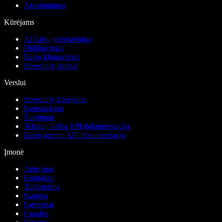
Atsisiuntimai
Kūrėjams
AI balsų generavimas
Dubliavimas
Balso klonavimas
Speechify darbui
Verslui
Speechify kūrėjams
Komandoms
Švietimui
Teksto į kalbą API dokumentacija
Balso agentų API dokumentacija
Įmonė
Apie mus
Kontaktai
Tinklaraštis
Karjera
Partneriai
Pagalba