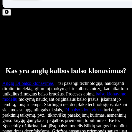
Kas yra anglų kalbos balso klonavimas?
Anglų DI balso klonavimas
– tai pažangi technologija, naudojanti
dirbtinį intelektą, giluminį mokymąsi ir kalbos sintezę, kad atkartotų
unikalius žmogaus balso bruožus. Procesas apima
balso klonavimo
modelių
mokymą naudojant originalaus balso įrašus, įskaitant jo
tembrą, toną ir tempą. Skirtingai nei deepfake technologijos, dažnai
siejamos su apgaulingais tikslais,
DI balso klonavimas
turi daug
praktinių taikymų, pvz., tikroviškų pasakojimų kūrimas, asmeninių
garso knygų gamyba ar pagalbos priemonių tobulinimas. Be to,
Speechify užtikrina, kad jūsų balso modelis išliktų saugus ir nebūtų
panaudotas deepfake'ams. Griežtos apsaugos priemonės saugo jūsų