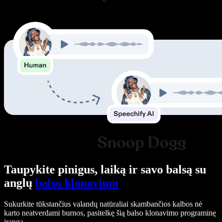
Taupykite pinigus, laiką ir savo balsą su
anglų
balso klonavimu
Sukurkite tūkstančius valandų natūraliai skambančios kalbos nė
karto neatverdami burnos, pasitelkę šią balso klonavimo programinę
įrangą.