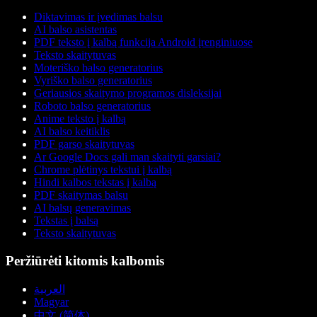
Diktavimas ir įvedimas balsu
AI balso asistentas
PDF teksto į kalbą funkcija Android įrenginiuose
Teksto skaitytuvas
Moteriško balso generatorius
Vyriško balso generatorius
Geriausios skaitymo programos disleksijai
Roboto balso generatorius
Anime teksto į kalbą
AI balso keitiklis
PDF garso skaitytuvas
Ar Google Docs gali man skaityti garsiai?
Chrome plėtinys tekstui į kalbą
Hindi kalbos tekstas į kalbą
PDF skaitymas balsu
AI balsų generavimas
Tekstas į balsą
Teksto skaitytuvas
Peržiūrėti kitomis kalbomis
العربية
Magyar
中文 (简体)