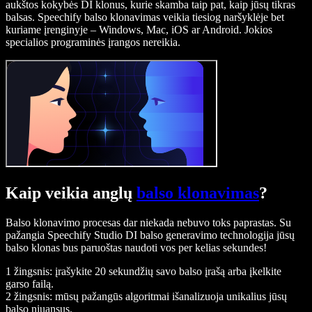
aukštos kokybės DI klonus, kurie skamba taip pat, kaip jūsų tikras
balsas. Speechify balso klonavimas veikia tiesiog naršyklėje bet
kuriame įrenginyje – Windows, Mac, iOS ar Android. Jokios
specialios programinės įrangos nereikia.
Kaip veikia anglų
balso klonavimas
?
Balso klonavimo procesas dar niekada nebuvo toks paprastas. Su
pažangia Speechify Studio DI balso generavimo technologija jūsų
balso klonas bus paruoštas naudoti vos per kelias sekundes!
1 žingsnis: įrašykite 20 sekundžių savo balso įrašą arba įkelkite
garso failą.
2 žingsnis: mūsų pažangūs algoritmai išanalizuoja unikalius jūsų
balso niuansus.