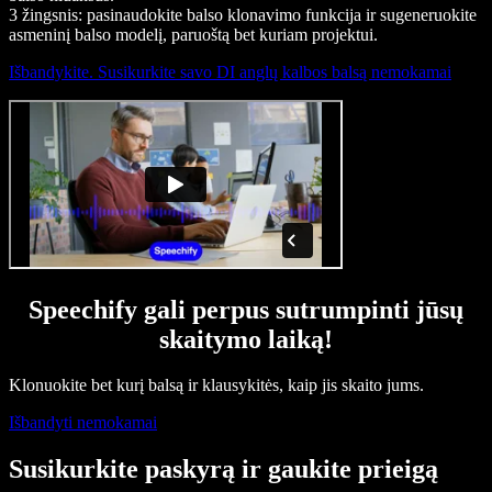
3 žingsnis: pasinaudokite balso klonavimo funkcija ir sugeneruokite
asmeninį balso modelį, paruoštą bet kuriam projektui.
Išbandykite. Susikurkite savo DI anglų kalbos balsą nemokamai
Speechify gali perpus sutrumpinti jūsų
skaitymo laiką!
Klonuokite bet kurį balsą ir klausykitės, kaip jis skaito jums.
Išbandyti nemokamai
Susikurkite paskyrą ir gaukite prieigą