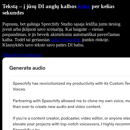
Tekstą – į jūsų DI anglų kalbos
balsą
per kelias
sekundes
Paprasta, bet galinga Speechify Studio sąsaja leidžia jums tiesiog
įvesti arba įklijuoti savo scenarijų. Kai baigsite – vienas
paspaudimas, ir jis beveik akimirksniu automatiškai paverčiamas
kalba. Todėl tai geriausias
balso klonavimo
įrankis rinkoje.
Klausykitės savo teksto savo paties DI balsu.
Išbandyti nemokamai