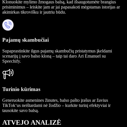
Klonuokite mylimo žmogaus balsą, kad išsaugotumėte brangius
prisiminimus – leiskite jam ar jai papasakoti mėgstamas istorijas ar
akimirkas tikrovišku ir jautriu būdu.
Pajamų skambučiai
Supaprastinkite ilgus pajamų skambučių pristatymus įkeldami
scenarijų į savo balso kloną – taip tai daro Ari Emanuel su
Speechify.
Turinio kūrimas
Generuokite asmenines žinutes, balso pašto įrašus ar žavius
TikTok‘us neištardami nė žodžio – kurkite turinį efektyviai ir
tausokite savo balsą.
ATVEJO ANALIZĖ