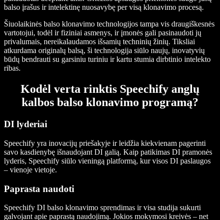
balso įrašus ir intelektinę nuosavybę per visą klonavimo procesą.
Šiuolaikinės balso klonavimo technologijos tampa vis draugiškesnės
vartotojui, todėl ir fiziniai asmenys, ir įmonės gali pasinaudoti jų
privalumais, nereikalaudamos išsamių techninių žinių. Tiksliai
atkurdama originalų balsą, ši technologija siūlo naujų, inovatyvių
būdų bendrauti su garsiniu turiniu ir kartu stumia dirbtinio intelekto
ribas.
Kodėl verta rinktis Speechify anglų
kalbos balso klonavimo programą?
DI lyderiai
Speechify yra inovacijų priešakyje ir leidžia kiekvienam pagerinti
savo kasdienybę išnaudojant DI galią. Kaip patikimas DI pramonės
lyderis, Speechify siūlo vieningą platformą, kur visos DI paslaugos
– vienoje vietoje.
Paprasta naudoti
Speechify DI balso klonavimo sprendimas ir visa studija sukurti
galvojant apie paprastą naudojimą. Jokios mokymosi kreivės – net