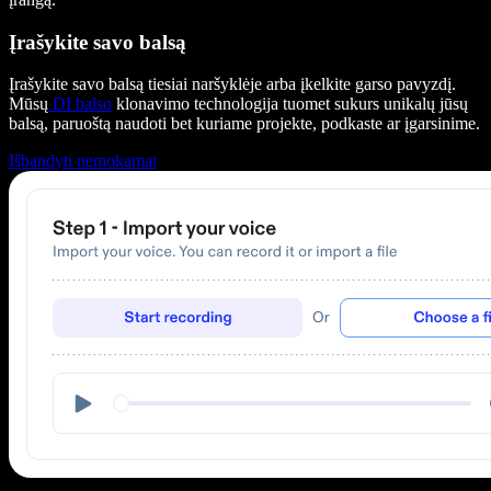
Įrašykite savo balsą
Įrašykite savo balsą tiesiai naršyklėje arba įkelkite garso pavyzdį.
Mūsų
DI balso
klonavimo technologija tuomet sukurs unikalų jūsų
balsą, paruoštą naudoti bet kuriame projekte, podkaste ar įgarsinime.
Išbandyti nemokamai