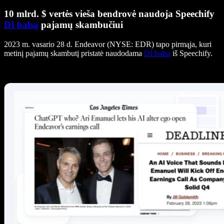
10 mlrd. $ vertės vieša bendrovė naudoja Speechify
DI balsą
pajamų skambučiui
2023 m. vasario 28 d. Endeavor (NYSE: EDR) tapo pirmąja, kuri
metinį pajamų skambutį pristatė naudodama
DI balsą
iš Speechify.