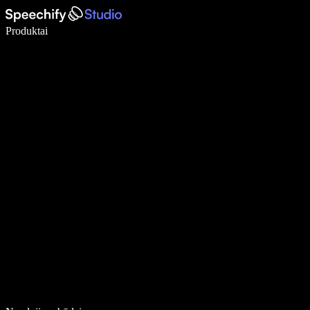
Rašykite 5× greičiau naudodami diktavimą balsu
Produktai
Sužinokite daugiau