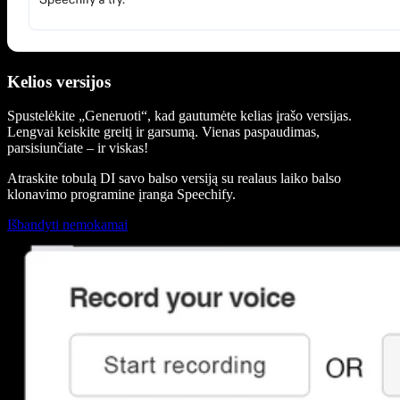
Kelios versijos
Spustelėkite „Generuoti“, kad gautumėte kelias įrašo versijas.
Lengvai keiskite greitį ir garsumą. Vienas paspaudimas,
parsisiunčiate – ir viskas!
Atraskite tobulą DI savo balso versiją su realaus laiko balso
klonavimo programine įranga Speechify.
Išbandyti nemokamai