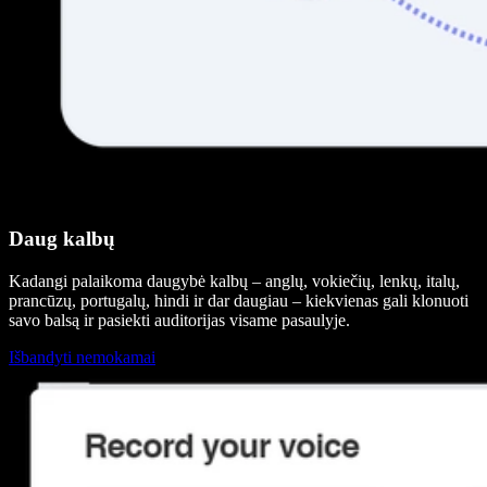
Daug kalbų
Kadangi palaikoma daugybė kalbų – anglų, vokiečių, lenkų, italų,
prancūzų, portugalų, hindi ir dar daugiau – kiekvienas gali klonuoti
savo balsą ir pasiekti auditorijas visame pasaulyje.
Išbandyti nemokamai