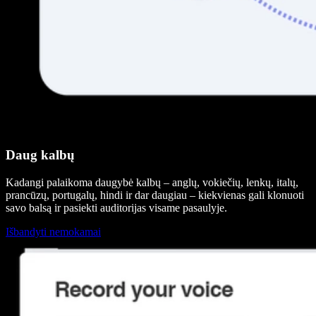
Daug kalbų
Kadangi palaikoma daugybė kalbų – anglų, vokiečių, lenkų, italų,
prancūzų, portugalų, hindi ir dar daugiau – kiekvienas gali klonuoti
savo balsą ir pasiekti auditorijas visame pasaulyje.
Išbandyti nemokamai