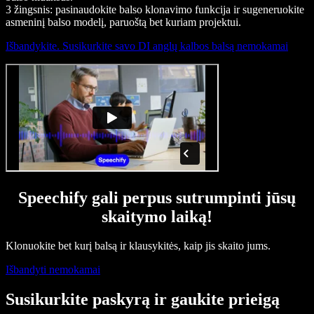
3 žingsnis: pasinaudokite balso klonavimo funkcija ir sugeneruokite
asmeninį balso modelį, paruoštą bet kuriam projektui.
Išbandykite. Susikurkite savo DI anglų kalbos balsą nemokamai
Speechify gali perpus sutrumpinti jūsų
skaitymo laiką!
Klonuokite bet kurį balsą ir klausykitės, kaip jis skaito jums.
Išbandyti nemokamai
Susikurkite paskyrą ir gaukite prieigą