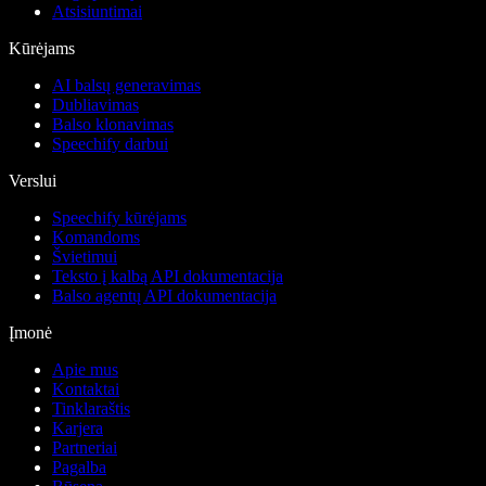
Atsisiuntimai
Kūrėjams
AI balsų generavimas
Dubliavimas
Balso klonavimas
Speechify darbui
Verslui
Speechify kūrėjams
Komandoms
Švietimui
Teksto į kalbą API dokumentacija
Balso agentų API dokumentacija
Įmonė
Apie mus
Kontaktai
Tinklaraštis
Karjera
Partneriai
Pagalba