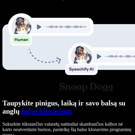
Taupykite pinigus, laiką ir savo balsą su
anglų
balso klonavimu
Sukurkite tūkstančius valandų natūraliai skambančios kalbos nė
karto neatverdami burnos, pasitelkę šią balso klonavimo programinę
įrangą.