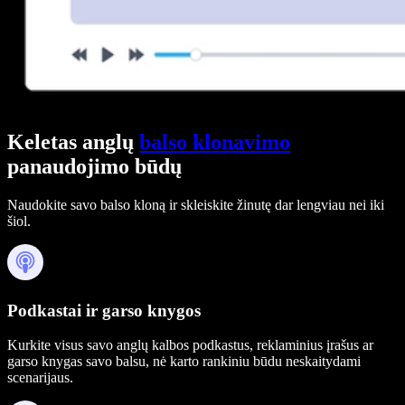
Keletas anglų
balso klonavimo
panaudojimo būdų
Naudokite savo balso kloną ir skleiskite žinutę dar lengviau nei iki
šiol.
Podkastai ir garso knygos
Kurkite visus savo anglų kalbos podkastus, reklaminius įrašus ar
garso knygas savo balsu, nė karto rankiniu būdu neskaitydami
scenarijaus.