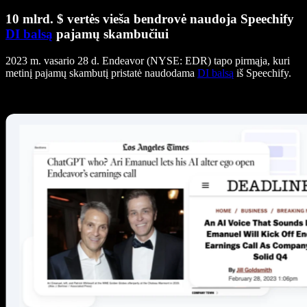
10 mlrd. $ vertės vieša bendrovė naudoja Speechify
DI balsą
pajamų skambučiui
2023 m. vasario 28 d. Endeavor (NYSE: EDR) tapo pirmąja, kuri
metinį pajamų skambutį pristatė naudodama
DI balsą
iš Speechify.