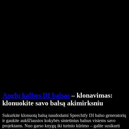
Pagalbos centras
PDF į garso failą keitiklis
Kainos
AI balso generatorius
Vartotojų istorijos
Google Docs skaitymas balsu
B2B sėkmės istorijos
Dirbtinio intelekto balso keitiklis
Atsiliepimai
Programėlės, kurios garsiai skaito tekstą
Spauda
Skaityk man
Teksto skaitymo balsu įrankis
Verslui
Susisiekti su pardavimų komanda
Speechify verslui ir mokykloms
Speechify Work
Speechify DSA
SIMBA balso agentai
Speechify kūrėjams
Anglų kalbos DI balsas
– klonavimas:
klonuokite savo balsą akimirksniu
Sukurkite klonuotą balsą naudodami Speechify DI balso generatorių
ir gaukite aukščiausios kokybės sintetinius balsus visiems savo
projektams. Nuo garso knygų iki turinio kūrimo – galite susikurti