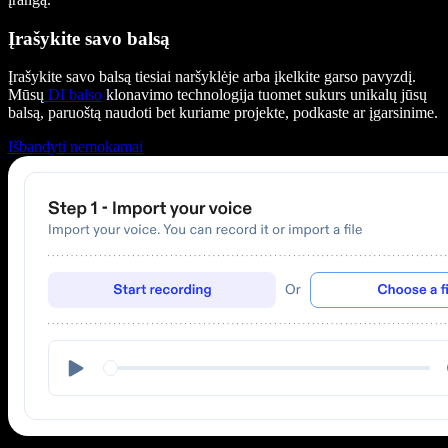
Įrašykite savo balsą
Įrašykite savo balsą tiesiai naršyklėje arba įkelkite garso pavyzdį.
Mūsų
DI balso
klonavimo technologija tuomet sukurs unikalų jūsų
balsą, paruoštą naudoti bet kuriame projekte, podkaste ar įgarsinime.
Išbandyti nemokamai