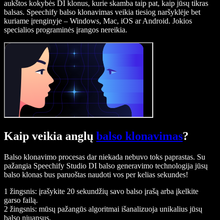
aukštos kokybės DI klonus, kurie skamba taip pat, kaip jūsų tikras
balsas. Speechify balso klonavimas veikia tiesiog naršyklėje bet
kuriame įrenginyje – Windows, Mac, iOS ar Android. Jokios
specialios programinės įrangos nereikia.
Kaip veikia anglų
balso klonavimas
?
Balso klonavimo procesas dar niekada nebuvo toks paprastas. Su
pažangia Speechify Studio DI balso generavimo technologija jūsų
balso klonas bus paruoštas naudoti vos per kelias sekundes!
1 žingsnis: įrašykite 20 sekundžių savo balso įrašą arba įkelkite
garso failą.
2 žingsnis: mūsų pažangūs algoritmai išanalizuoja unikalius jūsų
balso niuansus.