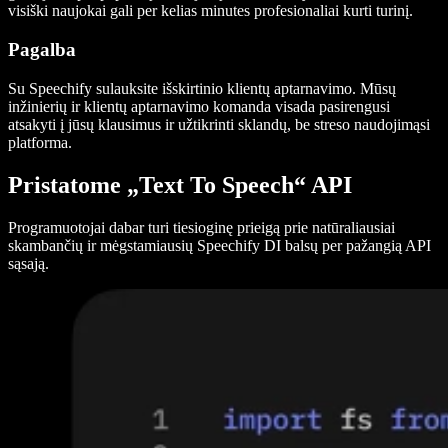
visiški naujokai gali per kelias minutes profesionaliai kurti turinį.
Pagalba
Su Speechify sulauksite išskirtinio klientų aptarnavimo. Mūsų
inžinierių ir klientų aptarnavimo komanda visada pasirengusi
atsakyti į jūsų klausimus ir užtikrinti sklandų, be streso naudojimąsi
platforma.
Pristatome „Text To Speech“ API
Programuotojai dabar turi tiesioginę prieigą prie natūraliausiai
skambančių ir mėgstamiausių Speechify DI balsų per pažangią API
sąsają.