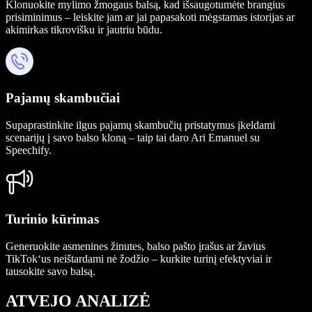
Klonuokite mylimo žmogaus balsą, kad išsaugotumėte brangius
prisiminimus – leiskite jam ar jai papasakoti mėgstamas istorijas ar
akimirkas tikrovišku ir jautriu būdu.
Pajamų skambučiai
Supaprastinkite ilgus pajamų skambučių pristatymus įkeldami
scenarijų į savo balso kloną – taip tai daro Ari Emanuel su
Speechify.
Turinio kūrimas
Generuokite asmenines žinutes, balso pašto įrašus ar žavius
TikTok‘us neištardami nė žodžio – kurkite turinį efektyviai ir
tausokite savo balsą.
ATVEJO ANALIZĖ