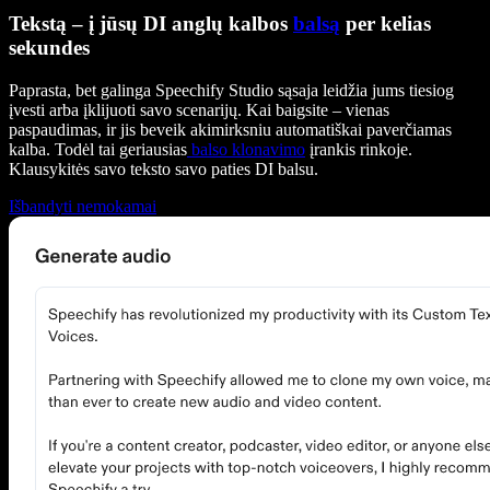
Tekstą – į jūsų DI anglų kalbos
balsą
per kelias
sekundes
Paprasta, bet galinga Speechify Studio sąsaja leidžia jums tiesiog
įvesti arba įklijuoti savo scenarijų. Kai baigsite – vienas
paspaudimas, ir jis beveik akimirksniu automatiškai paverčiamas
kalba. Todėl tai geriausias
balso klonavimo
įrankis rinkoje.
Klausykitės savo teksto savo paties DI balsu.
Išbandyti nemokamai