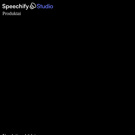
Rašykite 5× greičiau naudodami diktavimą balsu
Produktai
Sužinokite daugiau