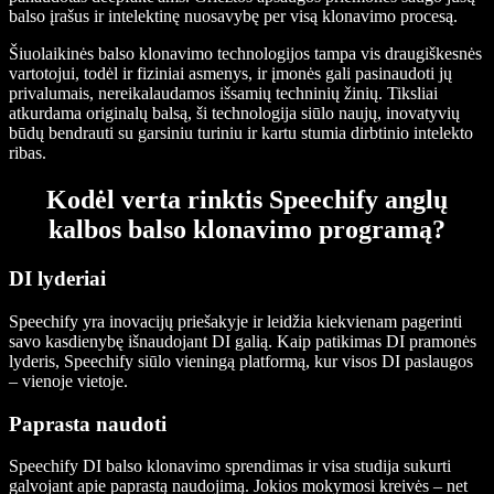
balso įrašus ir intelektinę nuosavybę per visą klonavimo procesą.
Šiuolaikinės balso klonavimo technologijos tampa vis draugiškesnės
vartotojui, todėl ir fiziniai asmenys, ir įmonės gali pasinaudoti jų
privalumais, nereikalaudamos išsamių techninių žinių. Tiksliai
atkurdama originalų balsą, ši technologija siūlo naujų, inovatyvių
būdų bendrauti su garsiniu turiniu ir kartu stumia dirbtinio intelekto
ribas.
Kodėl verta rinktis Speechify anglų
kalbos balso klonavimo programą?
DI lyderiai
Speechify yra inovacijų priešakyje ir leidžia kiekvienam pagerinti
savo kasdienybę išnaudojant DI galią. Kaip patikimas DI pramonės
lyderis, Speechify siūlo vieningą platformą, kur visos DI paslaugos
– vienoje vietoje.
Paprasta naudoti
Speechify DI balso klonavimo sprendimas ir visa studija sukurti
galvojant apie paprastą naudojimą. Jokios mokymosi kreivės – net