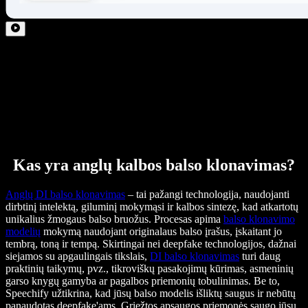
Kas yra anglų kalbos balso klonavimas?
Anglų DI balso klonavimas
– tai pažangi technologija, naudojanti
dirbtinį intelektą, giluminį mokymąsi ir kalbos sintezę, kad atkartotų
unikalius žmogaus balso bruožus. Procesas apima
balso klonavimo
modelių
mokymą naudojant originalaus balso įrašus, įskaitant jo
tembrą, toną ir tempą. Skirtingai nei deepfake technologijos, dažnai
siejamos su apgaulingais tikslais,
DI balso klonavimas
turi daug
praktinių taikymų, pvz., tikroviškų pasakojimų kūrimas, asmeninių
garso knygų gamyba ar pagalbos priemonių tobulinimas. Be to,
Speechify užtikrina, kad jūsų balso modelis išliktų saugus ir nebūtų
panaudotas deepfake'ams. Griežtos apsaugos priemonės saugo jūsų