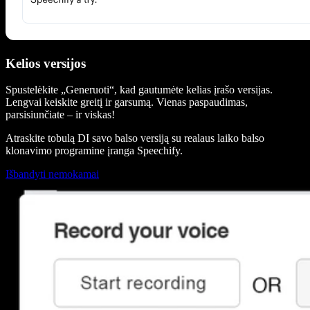
Kelios versijos
Spustelėkite „Generuoti“, kad gautumėte kelias įrašo versijas.
Lengvai keiskite greitį ir garsumą. Vienas paspaudimas,
parsisiunčiate – ir viskas!
Atraskite tobulą DI savo balso versiją su realaus laiko balso
klonavimo programine įranga Speechify.
Išbandyti nemokamai