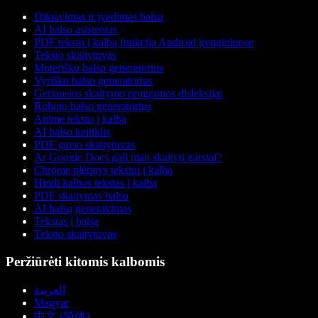
Diktavimas ir įvedimas balsu
AI balso asistentas
PDF teksto į kalbą funkcija Android įrenginiuose
Teksto skaitytuvas
Moteriško balso generatorius
Vyriško balso generatorius
Geriausios skaitymo programos disleksijai
Roboto balso generatorius
Anime teksto į kalbą
AI balso keitiklis
PDF garso skaitytuvas
Ar Google Docs gali man skaityti garsiai?
Chrome plėtinys tekstui į kalbą
Hindi kalbos tekstas į kalbą
PDF skaitymas balsu
AI balsų generavimas
Tekstas į balsą
Teksto skaitytuvas
Peržiūrėti kitomis kalbomis
العربية
Magyar
中文 (简体)