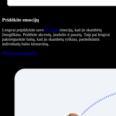
Pridėkite emocijų
Lengvai pripildykite savo
DI balsą
emocijų, kad jis skambėtų
žmogiškiau. Pridėkite akcentų, jaudulio ir pauzių. Taip pat lengvai
pakoreguokite balsą, kad jis skambėtų ryškiau, pasitelkdami
individualų balso klonavimą.
Išbandyti nemokamai