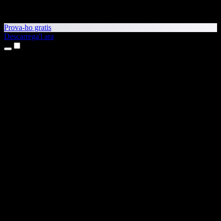
Prova-ho gratis
Descarrega'l ara
Productes
Text a veu
Aplicacions per a iPhone i iPad
Aplicació per a Android
Extensió per al Chrome
Extensió per a l'Edge
Aplicació web
Aplicació per al Mac
Aplicació per al Windows