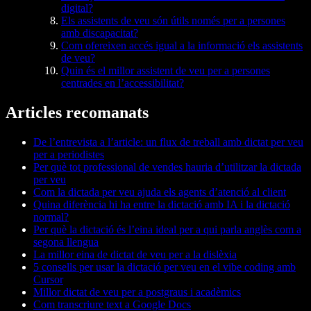
digital?
Els assistents de veu són útils només per a persones
amb discapacitat?
Com ofereixen accés igual a la informació els assistents
de veu?
Quin és el millor assistent de veu per a persones
centrades en l’accessibilitat?
Articles recomanats
De l’entrevista a l’article: un flux de treball amb dictat per veu
per a periodistes
Per què tot professional de vendes hauria d’utilitzar la dictada
per veu
Com la dictada per veu ajuda els agents d’atenció al client
Quina diferència hi ha entre la dictació amb IA i la dictació
normal?
Per què la dictació és l’eina ideal per a qui parla anglès com a
segona llengua
La millor eina de dictat de veu per a la dislèxia
5 consells per usar la dictació per veu en el vibe coding amb
Cursor
Millor dictat de veu per a postgraus i acadèmics
Com transcriure text a Google Docs