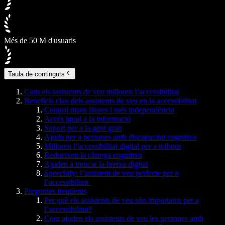
Més de 50 M d'usuaris
Taula de continguts
Com els assistents de veu milloren l’accessibilitat
Beneficis clau dels assistents de veu en la accessibilitat
Control mans lliures i més independència
Accés igual a la informació
Suport per a la gent gran
Ajuda per a persones amb discapacitat cognitiva
Milloren l’accessibilitat digital per a tothom
Redueixen la càrrega cognitiva
Ajuden a trencar la bretxa digital
Speechify: l’assistent de veu perfecte per a
l’accessibilitat
Preguntes freqüents
Per què els assistents de veu són importants per a
l’accessibilitat?
Com ajuden els assistents de veu les persones amb