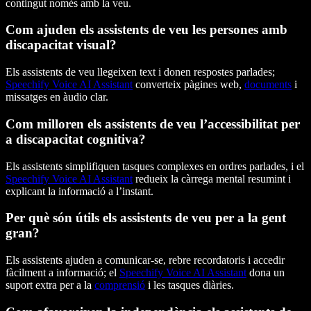
contingut només amb la veu.
Com ajuden els assistents de veu les persones amb
discapacitat visual?
Els assistents de veu llegeixen text i donen respostes parlades;
Speechify Voice AI Assistant
converteix pàgines web,
documents
i
missatges en àudio clar.
Com milloren els assistents de veu l’accessibilitat per
a discapacitat cognitiva?
Els assistents simplifiquen tasques complexes en ordres parlades, i el
Speechify Voice AI Assistant
redueix la càrrega mental resumint i
explicant la informació a l’instant.
Per què són útils els assistents de veu per a la gent
gran?
Els assistents ajuden a comunicar-se, rebre recordatoris i accedir
fàcilment a informació; el
Speechify Voice AI Assistant
dona un
suport extra per a la
comprensió
i les tasques diàries.