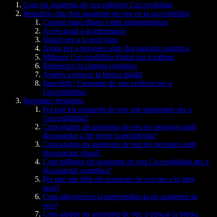
Com els assistents de veu milloren l’accessibilitat
Beneficis clau dels assistents de veu en la accessibilitat
Control mans lliures i més independència
Accés igual a la informació
Suport per a la gent gran
Ajuda per a persones amb discapacitat cognitiva
Milloren l’accessibilitat digital per a tothom
Redueixen la càrrega cognitiva
Ajuden a trencar la bretxa digital
Speechify: l’assistent de veu perfecte per a
l’accessibilitat
Preguntes freqüents
Per què els assistents de veu són importants per a
l’accessibilitat?
Com ajuden els assistents de veu les persones amb
discapacitat a fer servir la tecnologia?
Com ajuden els assistents de veu les persones amb
discapacitat visual?
Com milloren els assistents de veu l’accessibilitat per a
discapacitat cognitiva?
Per què són útils els assistents de veu per a la gent
gran?
Com afavoreixen la independència els assistents de
veu?
Com ajuden els assistents de veu a trencar la bretxa