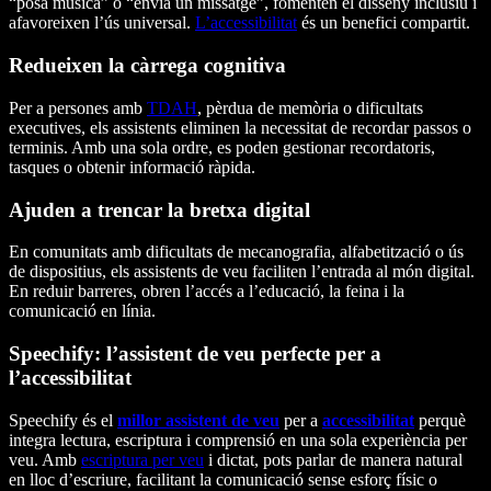
“posa música” o “envia un missatge”, fomenten el disseny inclusiu i
afavoreixen l’ús universal.
L’accessibilitat
és un benefici compartit.
Redueixen la càrrega cognitiva
Per a persones amb
TDAH
, pèrdua de memòria o dificultats
executives, els assistents eliminen la necessitat de recordar passos o
terminis. Amb una sola ordre, es poden gestionar recordatoris,
tasques o obtenir informació ràpida.
Ajuden a trencar la bretxa digital
En comunitats amb dificultats de mecanografia, alfabetització o ús
de dispositius, els assistents de veu faciliten l’entrada al món digital.
En reduir barreres, obren l’accés a l’educació, la feina i la
comunicació en línia.
Speechify: l’assistent de veu perfecte per a
l’accessibilitat
Speechify és el
millor assistent de veu
per a
accessibilitat
perquè
integra lectura, escriptura i comprensió en una sola experiència per
veu. Amb
escriptura per veu
i dictat, pots parlar de manera natural
en lloc d’escriure, facilitant la comunicació sense esforç físic o