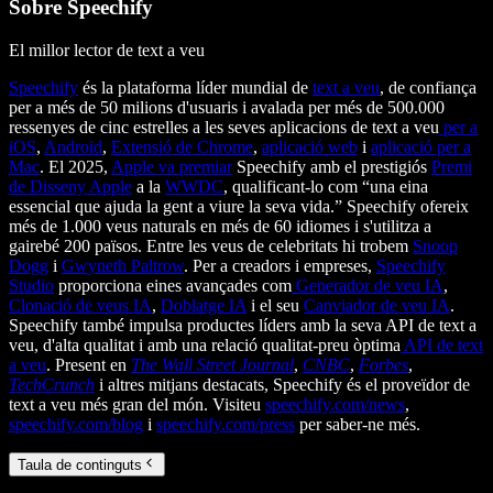
Sobre Speechify
El millor lector de text a veu
Speechify
és la plataforma líder mundial de
text a veu
, de confiança
per a més de 50 milions d'usuaris i avalada per més de 500.000
ressenyes de cinc estrelles a les seves aplicacions de text a veu
per a
iOS
,
Android
,
Extensió de Chrome
,
aplicació web
i
aplicació per a
Mac
. El 2025,
Apple va premiar
Speechify amb el prestigiós
Premi
de Disseny Apple
a la
WWDC
, qualificant-lo com “una eina
essencial que ajuda la gent a viure la seva vida.” Speechify ofereix
més de 1.000 veus naturals en més de 60 idiomes i s'utilitza a
gairebé 200 països. Entre les veus de celebritats hi trobem
Snoop
Dogg
i
Gwyneth Paltrow
. Per a creadors i empreses,
Speechify
Studio
proporciona eines avançades com
Generador de veu IA
,
Clonació de veus IA
,
Doblatge IA
i el seu
Canviador de veu IA
.
Speechify també impulsa productes líders amb la seva API de text a
veu, d'alta qualitat i amb una relació qualitat-preu òptima
API de text
a veu
. Present en
The Wall Street Journal
,
CNBC
,
Forbes
,
TechCrunch
i altres mitjans destacats, Speechify és el proveïdor de
text a veu més gran del món. Visiteu
speechify.com/news
,
speechify.com/blog
i
speechify.com/press
per saber-ne més.
Taula de continguts