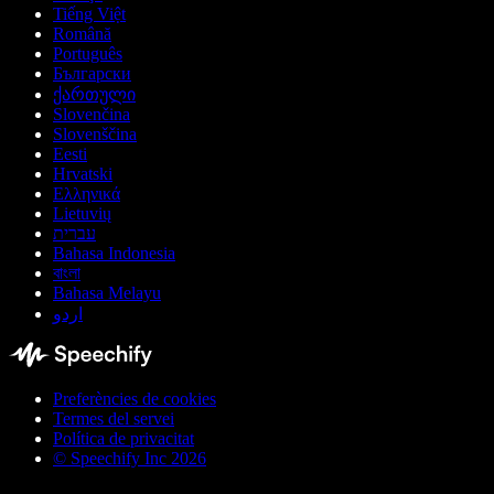
Tiếng Việt
Română
Português
Български
ქართული
Slovenčina
Slovenščina
Eesti
Hrvatski
Ελληνικά
Lietuvių
עברית
Bahasa Indonesia
বাংলা
Bahasa Melayu
اردو
Preferències de cookies
Termes del servei
Política de privacitat
© Speechify Inc 2026