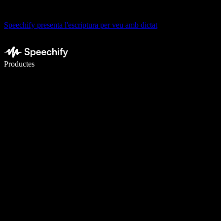
Speechify presenta l'escriptura per veu amb dictat
Escriu 5× més ràpid amb la veu
Productes
Més informació