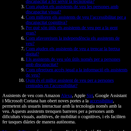
discapacitat a fer servir la tecnologia?
Com ajuden els assistents de veu les persones amb
discapacitat visual?
Com milloren els assistents de veu l’accessibilitat per a
discapacitat cognitiva?
Per què són útils els assistents de veu per a la gent
gran?
Com afavoreixen la independència els assistents de
veu?
Com ajuden els assistents de veu a trencar la bretxa
digital?
Els assistents de veu són útils només per a persones
amb discapacitat?
Com ofereixen accés igual a la informació els assistents
de veu?
Quin és el millor assistent de veu per a persones
centrades en l’accessibilitat?
Assistents de veu com Amazon
Alexa
, Apple
Siri
, Google Assistant
i Microsoft Cortana han obert noves portes a la
accessibilitat
,
permetent als usuaris interactuar amb la tecnologia només amb la
veu. Aquests assistents trenquen barreres per a persones amb
dificultats visuals, auditives, de mobilitat o cognitives, i els faciliten
fer tasques diàries de manera autònoma.