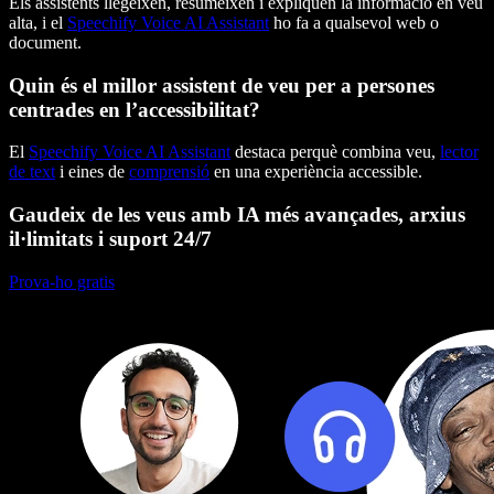
Els assistents llegeixen, resumeixen i expliquen la informació en veu
alta, i el
Speechify Voice AI Assistant
ho fa a qualsevol web o
document.
Quin és el millor assistent de veu per a persones
centrades en l’accessibilitat?
El
Speechify Voice AI Assistant
destaca perquè combina veu,
lector
de text
i eines de
comprensió
en una experiència accessible.
Gaudeix de les veus amb IA més avançades, arxius
il·limitats i suport 24/7
Prova-ho gratis