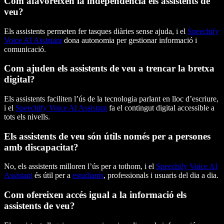
Com afavoreixen la independència els assistents de
veu?
Els assistents permeten fer tasques diàries sense ajuda, i el
Speechify
Voice AI Assistant
dona autonomia per gestionar informació i
comunicació.
Com ajuden els assistents de veu a trencar la bretxa
digital?
Els assistents faciliten l’ús de la tecnologia parlant en lloc d’escriure,
i el
Speechify Voice AI Assistant
fa el contingut digital accessible a
tots els nivells.
Els assistents de veu són útils només per a persones
amb discapacitat?
No, els assistents milloren l’ús per a tothom, i el
Speechify Voice AI
Assistant
és útil per a
estudiants
, professionals i usuaris del dia a dia.
Com ofereixen accés igual a la informació els
assistents de veu?