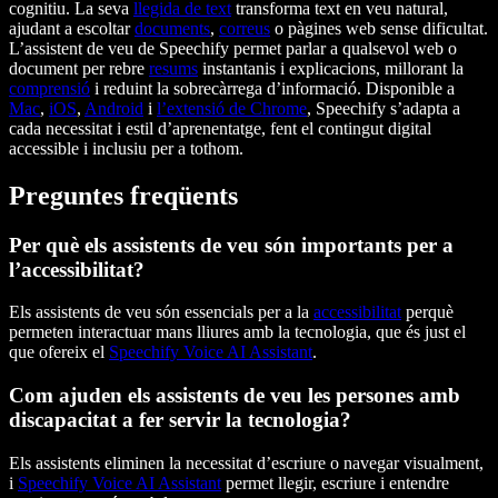
cognitiu. La seva
llegida de text
transforma text en veu natural,
ajudant a escoltar
documents
,
correus
o pàgines web sense dificultat.
L’assistent de veu de Speechify permet parlar a qualsevol web o
document per rebre
resums
instantanis i explicacions, millorant la
comprensió
i reduint la sobrecàrrega d’informació. Disponible a
Mac
,
iOS
,
Android
i
l’extensió de Chrome
, Speechify s’adapta a
cada necessitat i estil d’aprenentatge, fent el contingut digital
accessible i inclusiu per a tothom.
Preguntes freqüents
Per què els assistents de veu són importants per a
l’accessibilitat?
Els assistents de veu són essencials per a la
accessibilitat
perquè
permeten interactuar mans lliures amb la tecnologia, que és just el
que ofereix el
Speechify Voice AI Assistant
.
Com ajuden els assistents de veu les persones amb
discapacitat a fer servir la tecnologia?
Els assistents eliminen la necessitat d’escriure o navegar visualment,
i
Speechify Voice AI Assistant
permet llegir, escriure i entendre