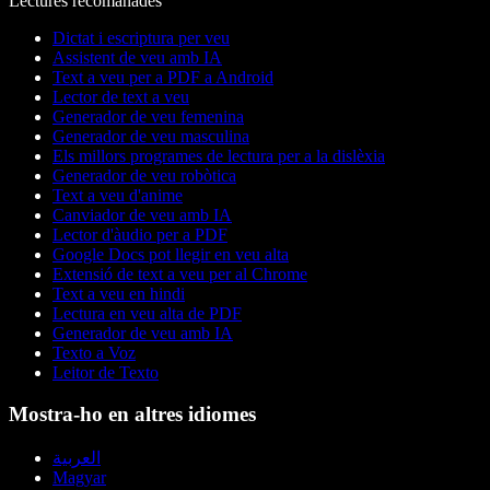
Lectures recomanades
Dictat i escriptura per veu
Assistent de veu amb IA
Text a veu per a PDF a Android
Lector de text a veu
Generador de veu femenina
Generador de veu masculina
Els millors programes de lectura per a la dislèxia
Generador de veu robòtica
Text a veu d'anime
Canviador de veu amb IA
Lector d'àudio per a PDF
Google Docs pot llegir en veu alta
Extensió de text a veu per al Chrome
Text a veu en hindi
Lectura en veu alta de PDF
Generador de veu amb IA
Texto a Voz
Leitor de Texto
Mostra-ho en altres idiomes
العربية
Magyar