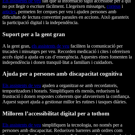
Els assistents de veu
fan que la informació sigui accessible per a qui
no pot llegir o escriure fàcilment. Llegeixen missatges,
correus
i
articles
, permeten fer cerques per veu i ajuden persones amb
dificultats de lectura convertint paraules en accions. Això garanteix
la participació digital i la independència.
Suport per a la gent gran
A la gent gran,
els assistents de veu
faciliten la comunicació per
trucades i missatges per veu. Recorden medicació i cites i ofereixen
accés ràpid a ajuda en cas d’emergència. Aquestes eines fomenten la
independència i donen tranquil·litat a familiars i cuidadors.
Ajuda per a persones amb discapacitat cognitiva
Els assistents de veu
ajuden a organitzar-se amb recordatoris,
temporitzadors i horaris. Simplifiquen els menús, redueixen la
frustració i donen respostes coherents que afavoreixen la confiança.
Aquest suport ajuda a gestionar millor les rutines i tasques diàries.
Milloren l’accessibilitat digital per a tothom
Els assistents de veu
simplifiquen la tecnologia, no només per a
persones amb discapacitat. Redueixen barreres amb ordres com