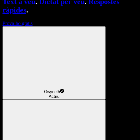
Text a veu
.
Dictat per veu
.
Respostes
ràpides
.
Prova-ho gratis
Gwyneth
Actriu