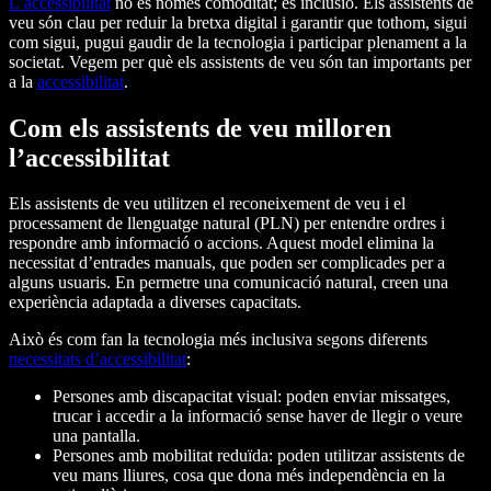
L’accessibilitat
no és només comoditat; és inclusió. Els assistents de
veu són clau per reduir la bretxa digital i garantir que tothom, sigui
com sigui, pugui gaudir de la tecnologia i participar plenament a la
societat. Vegem per què els assistents de veu són tan importants per
a la
accessibilitat
.
Com els assistents de veu milloren
l’accessibilitat
Els assistents de veu utilitzen el reconeixement de veu i el
processament de llenguatge natural (PLN) per entendre ordres i
respondre amb informació o accions. Aquest model elimina la
necessitat d’entrades manuals, que poden ser complicades per a
alguns usuaris. En permetre una comunicació natural, creen una
experiència adaptada a diverses capacitats.
Això és com fan la tecnologia més inclusiva segons diferents
necessitats d’accessibilitat
:
Persones amb discapacitat visual: poden enviar missatges,
trucar i accedir a la informació sense haver de llegir o veure
una pantalla.
Persones amb mobilitat reduïda: poden utilitzar assistents de
veu mans lliures, cosa que dona més independència en la