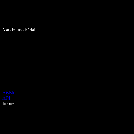
Naudojimo būdai
Atsisiųsti
API
Įmonė