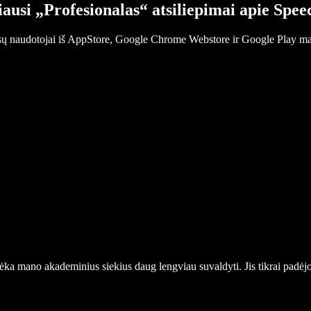
ausi „Profesionalas“ atsiliepimai apie Spee
sų naudotojai iš AppStore, Google Chrome Webstore ir Google Play ma
dėka mano akademinius siekius daug lengviau suvaldyti. Jis tikrai padėjo