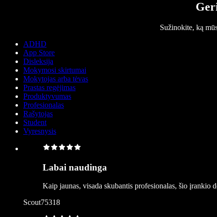
Geri
Sužinokite, ką mū
ADHD
App Store
Disleksija
Mokymosi skirtumai
Mokytojas arba tėvas
Prastas regėjimas
Produktyvumas
Profesionalas
Rašytojas
Student
Vyresnysis
Labai naudinga
Kaip jaunas, visada skubantis profesionalas, šio įrankio 
Scout75318