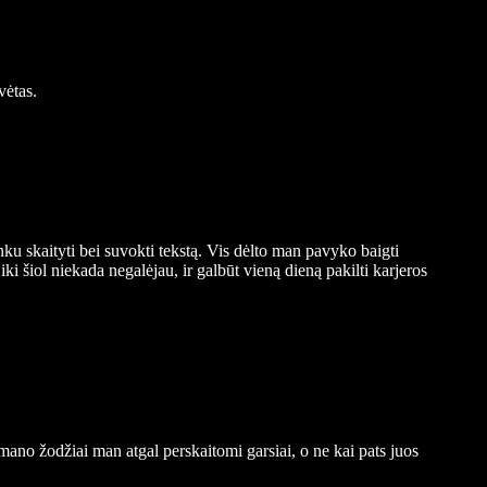
vėtas.
nku skaityti bei suvokti tekstą. Vis dėlto man pavyko baigti
ki šiol niekada negalėjau, ir galbūt vieną dieną pakilti karjeros
ai mano žodžiai man atgal perskaitomi garsiai, o ne kai pats juos