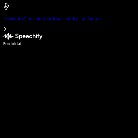
„Speechify“ pristato diktofoną su balso atpažinimu
Rašykite 5× greičiau naudodami diktavimą balsu
Produktai
Sužinokite daugiau