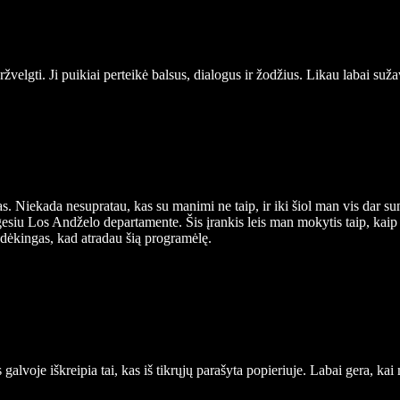
elgti. Ji puikiai perteikė balsus, dialogus ir žodžius. Likau labai suža
s. Niekada nesupratau, kas su manimi ne taip, ir iki šiol man vis dar su
gesiu Los Andželo departamente. Šis įrankis leis man mokytis taip, kaip i
o dėkingas, kad atradau šią programėlę.
s galvoje iškreipia tai, kas iš tikrųjų parašyta popieriuje. Labai gera, k