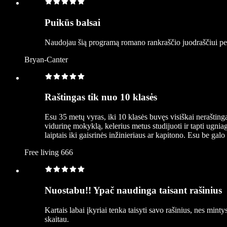
Puikūs balsai
Naudojau šią programą romano rankraščio juodraščiui peržv
Bryan-Canter
Raštingas tik nuo 10 klasės
Esu 35 metų vyras, iki 10 klasės buvęs visiškai neraštinga
vidurinę mokyklą, kelerius metus studijuoti ir tapti ugnia
laiptais iki gaisrinės inžinieriaus ar kapitono. Esu be gal
Free living 666
Nuostabu!! Ypač naudinga taisant rašinius
Kartais labai įkyriai tenka taisyti savo rašinius, nes minty
skaitau.