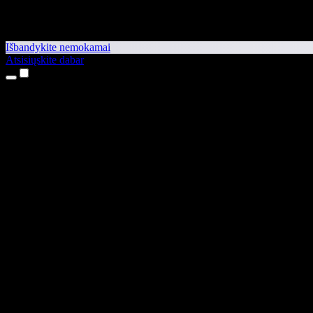
Išbandykite nemokamai
Atsisiųskite dabar
Produktai
Teksto skaitymas balsu
iPhone ir iPad programėlės
Android programėlė
Chrome plėtinys
Edge plėtinys
Interneto programėlė
Mac programėlė
Windows programėlė