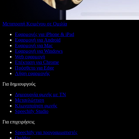
Μετατροπή Κειμένου σε Ομιλία
Εφαρμογές για iPhone & iPad
Εφαρμογή για Android
Εφαρμογή για Mac
Εφαρμογή για Windows
Web εφαρμογή
Επέκταση για Chrome
Πρόσθετο για Edge
Λήψη εφαρμογής
Για δημιουργούς
Δημιουργία φωνής με ΤΝ
Μεταγλώττιση
Κλωνοποίηση φωνής
Speechify Studio
Για επιχειρήσεις
Speechify για προγραμματιστές
Ομάδες