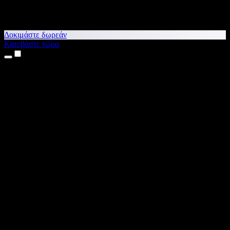
Δοκιμάστε δωρεάν
Κατεβάστε τώρα
Προϊόντα
Κείμενο σε Ομιλία
Εφαρμογές για iPhone & iPad
Εφαρμογή για Android
Επέκταση για Chrome
Επέκταση για Edge
Web εφαρμογή
Εφαρμογή για Mac
Εφαρμογή για Windows