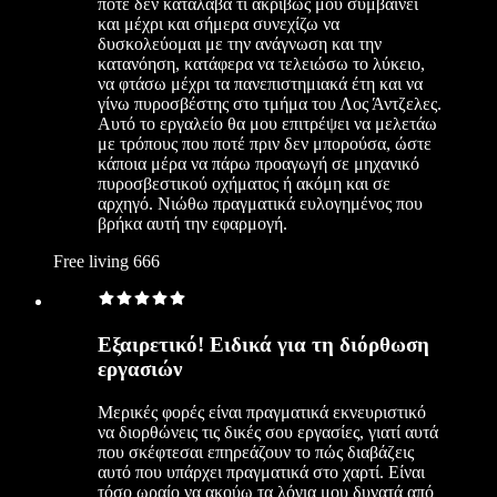
ποτέ δεν κατάλαβα τι ακριβώς μου συμβαίνει
και μέχρι και σήμερα συνεχίζω να
δυσκολεύομαι με την ανάγνωση και την
κατανόηση, κατάφερα να τελειώσω το λύκειο,
να φτάσω μέχρι τα πανεπιστημιακά έτη και να
γίνω πυροσβέστης στο τμήμα του Λος Άντζελες.
Αυτό το εργαλείο θα μου επιτρέψει να μελετάω
με τρόπους που ποτέ πριν δεν μπορούσα, ώστε
κάποια μέρα να πάρω προαγωγή σε μηχανικό
πυροσβεστικού οχήματος ή ακόμη και σε
αρχηγό. Νιώθω πραγματικά ευλογημένος που
βρήκα αυτή την εφαρμογή.
Free living 666
Εξαιρετικό! Ειδικά για τη διόρθωση
εργασιών
Μερικές φορές είναι πραγματικά εκνευριστικό
να διορθώνεις τις δικές σου εργασίες, γιατί αυτά
που σκέφτεσαι επηρεάζουν το πώς διαβάζεις
αυτό που υπάρχει πραγματικά στο χαρτί. Είναι
τόσο ωραίο να ακούω τα λόγια μου δυνατά από