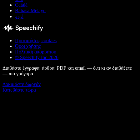
Català
Bahasa Melayu
اردو
Προτιμήσεις cookies
Όροι χρήσης
Πολιτική απορρήτου
© Speechify Inc 2026
Διαβάστε έγγραφα, άρθρα, PDF και email — ό,τι κι αν διαβάζετε
— πιο γρήγορα.
Δοκιμάστε δωρεάν
Κατεβάστε τώρα