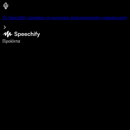
Το Speechify λανσάρει τη φωνητική πληκτρολόγηση (υπαγόρευση)
Γράψτε 5× πιο γρήγορα με φωνητική πληκτρολόγηση
Προϊόντα
Μάθετε περισσότερα