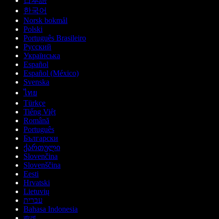
日本語
한국어
Norsk bokmål
Polski
Português Brasileiro
Русский
Українська
Español
Español (México)
Svenska
ไทย
Türkçe
Tiếng Việt
Română
Português
Български
ქართული
Slovenčina
Slovenščina
Eesti
Hrvatski
Lietuvių
עברית
Bahasa Indonesia
বাংলা