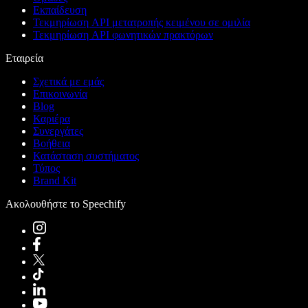
Εκπαίδευση
Τεκμηρίωση API μετατροπής κειμένου σε ομιλία
Τεκμηρίωση API φωνητικών πρακτόρων
Εταιρεία
Σχετικά με εμάς
Επικοινωνία
Blog
Καριέρα
Συνεργάτες
Βοήθεια
Κατάσταση συστήματος
Τύπος
Brand Kit
Ακολουθήστε το Speechify