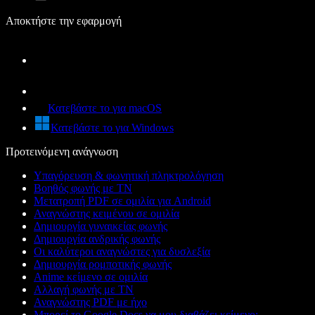
Αποκτήστε την εφαρμογή
Κατεβάστε το για macOS
Κατεβάστε το για Windows
Προτεινόμενη ανάγνωση
Υπαγόρευση & φωνητική πληκτρολόγηση
Βοηθός φωνής με ΤΝ
Μετατροπή PDF σε ομιλία για Android
Αναγνώστης κειμένου σε ομιλία
Δημιουργία γυναικείας φωνής
Δημιουργία ανδρικής φωνής
Οι καλύτεροι αναγνώστες για δυσλεξία
Δημιουργία ρομποτικής φωνής
Anime κείμενο σε ομιλία
Αλλαγή φωνής με ΤΝ
Αναγνώστης PDF με ήχο
Μπορεί το Google Docs να μου διαβάζει κείμενο;