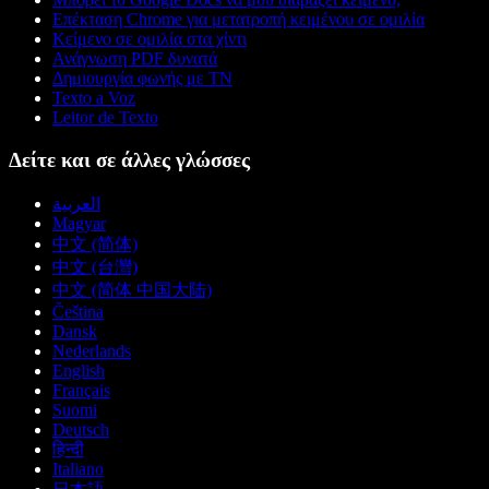
Επέκταση Chrome για μετατροπή κειμένου σε ομιλία
Κείμενο σε ομιλία στα χίντι
Ανάγνωση PDF δυνατά
Δημιουργία φωνής με ΤΝ
Texto a Voz
Leitor de Texto
Δείτε και σε άλλες γλώσσες
العربية
Magyar
中文 (简体)
中文 (台灣)
中文 (简体 中国大陆)
Čeština
Dansk
Nederlands
English
Français
Suomi
Deutsch
हिन्दी
Italiano