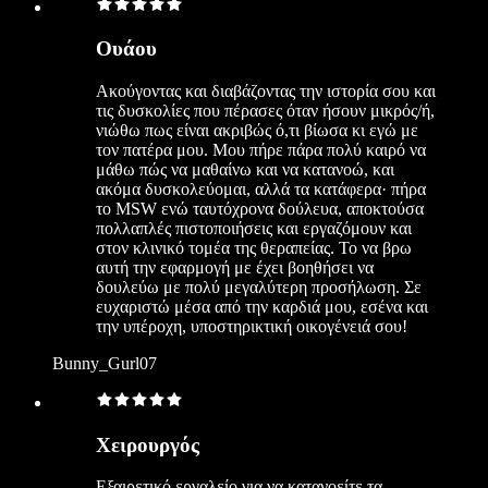
Ουάου
Ακούγοντας και διαβάζοντας την ιστορία σου και
τις δυσκολίες που πέρασες όταν ήσουν μικρός/ή,
νιώθω πως είναι ακριβώς ό,τι βίωσα κι εγώ με
τον πατέρα μου. Μου πήρε πάρα πολύ καιρό να
μάθω πώς να μαθαίνω και να κατανοώ, και
ακόμα δυσκολεύομαι, αλλά τα κατάφερα· πήρα
το MSW ενώ ταυτόχρονα δούλευα, αποκτούσα
πολλαπλές πιστοποιήσεις και εργαζόμουν και
στον κλινικό τομέα της θεραπείας. Το να βρω
αυτή την εφαρμογή με έχει βοηθήσει να
δουλεύω με πολύ μεγαλύτερη προσήλωση. Σε
ευχαριστώ μέσα από την καρδιά μου, εσένα και
την υπέροχη, υποστηρικτική οικογένειά σου!
Bunny_Gurl07
Χειρουργός
Εξαιρετικό εργαλείο για να κατανοείτε τα