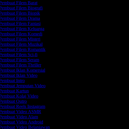
Pembuat Filem Barat
Pembuat Filem Biografi
Pembuat Filem Biopik
Pembuat Filem Drama
Pembuat Filem Fantasi
Pembuat Filem Keluarga
Pembuat Filem Komedi
embuat Filem Misteri
Pembuat Filem Muzikal
Pembuat Filem Romantik
embuat Filem Sci-fi
Pembuat Filem Seram
embuat Filem Thriller
Pembuat Iklan Komersial
Pembuat Iklan Video
Pembuat Intro
Pembuat Jemputan Video
Pembuat Kartun
Pembuat Kolaj Video
Pembuat Outro
Pembuat Reels Instagram
Pembuat Video ASMR
Pembuat Video Alam
Pembuat Video Android
Pembuat Video Belanjawan