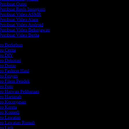
Pembuat Outro
Pembuat Reels Instagram
Pembuat Video ASMR
Pembuat Video Alam
Pembuat Video Android
Pembuat Video Belanjawan
Pembuat Video Berita
deo Berkebun
eo Cerita
deo DIY
deo Dekorasi
deo Demo
eo Fashion Haul
deo Fesyen
deo Filem Pendek
deo Foto
eo Haiwan Peliharaan
deo Hartanah
deo Kecergasan
eo Kereta
deo Komedi
deo Lawatan
deo Lawatan Rumah
eo Lirik