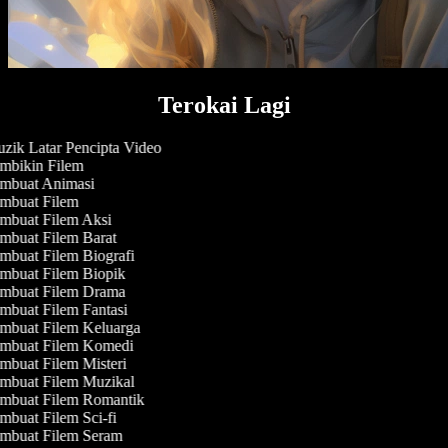
Terokai Lagi
ik Latar Pencipta Video
mbikin Filem
mbuat Animasi
mbuat Filem
mbuat Filem Aksi
buat Filem Barat
buat Filem Biografi
mbuat Filem Biopik
mbuat Filem Drama
buat Filem Fantasi
mbuat Filem Keluarga
mbuat Filem Komedi
buat Filem Misteri
mbuat Filem Muzikal
mbuat Filem Romantik
buat Filem Sci-fi
mbuat Filem Seram