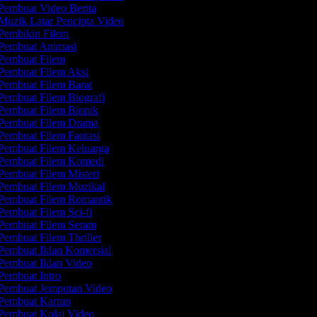
Pembuat Video Berita
Muzik Latar Pencipta Video
Pembikin Filem
Pembuat Animasi
Pembuat Filem
Pembuat Filem Aksi
Pembuat Filem Barat
Pembuat Filem Biografi
Pembuat Filem Biopik
Pembuat Filem Drama
Pembuat Filem Fantasi
Pembuat Filem Keluarga
Pembuat Filem Komedi
embuat Filem Misteri
Pembuat Filem Muzikal
Pembuat Filem Romantik
embuat Filem Sci-fi
Pembuat Filem Seram
embuat Filem Thriller
Pembuat Iklan Komersial
Pembuat Iklan Video
Pembuat Intro
Pembuat Jemputan Video
Pembuat Kartun
Pembuat Kolaj Video