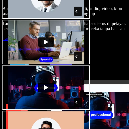
Bina suara latar, tambah imej stok tanpa royalti, audio, video, klon
suara anda, untuk projek audio video yang lengkap.
Tanpa keluk pembelajaran dan semua boleh diakses terus di pelayar,
pencipta boleh realisasikan segala idea kreatif mereka tanpa batasan.
Lancarkan Studio