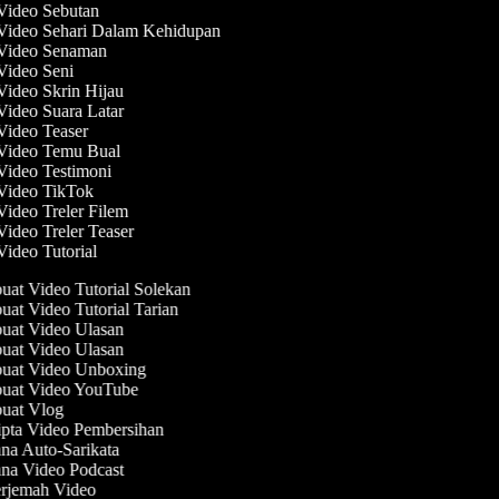
 Video Sebutan
 Video Sehari Dalam Kehidupan
 Video Senaman
 Video Seni
 Video Skrin Hijau
 Video Suara Latar
 Video Teaser
 Video Temu Bual
 Video Testimoni
 Video TikTok
Video Treler Filem
Video Treler Teaser
Video Tutorial
at Video Tutorial Solekan
at Video Tutorial Tarian
at Video Ulasan
at Video Ulasan
at Video Unboxing
at Video YouTube
at Vlog
pta Video Pembersihan
na Auto-Sarikata
na Video Podcast
rjemah Video