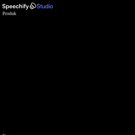
Tulis 5× lebih pantas dengan menaip menggunakan suara
Produk
Ketahui Lebih Lanjut