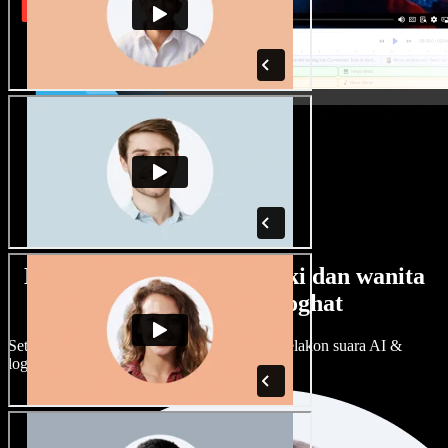
Banyak pilihan suara lelaki dan wanita
dengan pelbagai loghat
Setiap projek boleh jadi unik. Pilih ratusan pelakon suara AI &
loghat, laraskan ikut cita rasa anda.