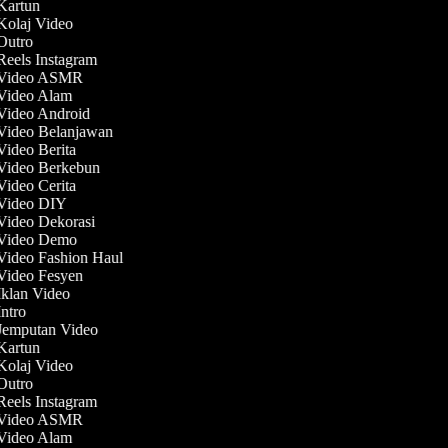
 Kartun
 Kolaj Video
 Outro
 Reels Instagram
t Video ASMR
 Video Alam
 Video Android
 Video Belanjawan
 Video Berita
 Video Berkebun
 Video Cerita
 Video DIY
 Video Dekorasi
 Video Demo
 Video Fashion Haul
 Video Fesyen
 Iklan Video
Intro
 Jemputan Video
 Kartun
 Kolaj Video
 Outro
 Reels Instagram
t Video ASMR
 Video Alam