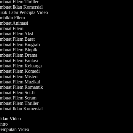
buat Filem Thriller
buat Iklan Komersial
ik Latar Pencipta Video
mbikin Filem
mbuat Animasi
mbuat Filem
mbuat Filem Aksi
buat Filem Barat
buat Filem Biografi
mbuat Filem Biopik
mbuat Filem Drama
buat Filem Fantasi
mbuat Filem Keluarga
mbuat Filem Komedi
buat Filem Misteri
mbuat Filem Muzikal
mbuat Filem Romantik
buat Filem Sci-fi
mbuat Filem Seram
buat Filem Thriller
buat Iklan Komersial
 Iklan Video
Intro
 Jemputan Video