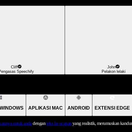
Cliff
John
Pengasas Speechify
Pelakon lelaki
 WINDOWS
APLIKASI MAC
ANDROID
EXTENSI EDGE
annya untuk anda
dengan
teks ke ucapan
yang realistik, merumuskan kandu