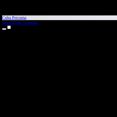
Cuba Percuma
Muat Turun Sekarang
Produk
Teks kepada Pertuturan
Aplikasi iPhone & iPad
Aplikasi Android
Sambungan Chrome
Sambungan Edge
Aplikasi Web
Aplikasi Mac
Aplikasi Windows