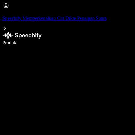
Speechify Memperkenalkan Ciri Dikte Penaipan Suara
Tulis 5× lebih pantas dengan menaip menggunakan suara
Produk
Ketahui Lebih Lanjut