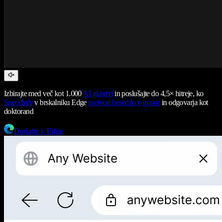
Izbirajte med več kot 1.000
AI glasovi
in poslušajte do 4,5× hitreje, ko
Speechify
v brskalniku Edge
pretvori besedilo v govor
in odgovarja kot
doktorand
Dodajte v Edge