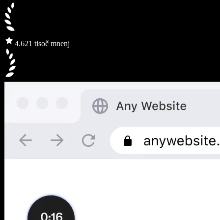
4.6
21 tisoč mnenj