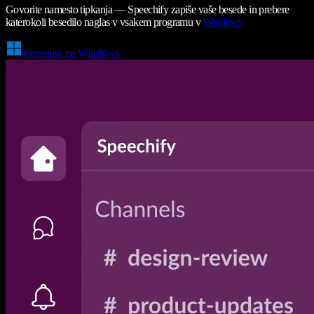
Govorite namesto tipkanja — Speechify zapiše vaše besede in prebere
katerokoli besedilo naglas v vsakem programu v
Windows
Prenesite za Windows