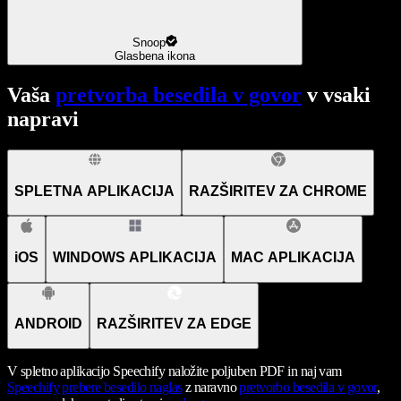
Snoop
Glasbena ikona
Vaša
pretvorba besedila v govor
v vsaki
napravi
SPLETNA APLIKACIJA
RAZŠIRITEV ZA CHROME
iOS
WINDOWS APLIKACIJA
MAC APLIKACIJA
ANDROID
RAZŠIRITEV ZA EDGE
V spletno aplikacijo Speechify naložite poljuben PDF in naj vam
Speechify
prebere besedilo naglas
z naravno
pretvorbo besedila v govor
,