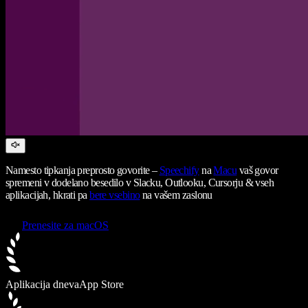
Namesto tipkanja preprosto govorite –
Speechify
na
Macu
vaš govor
spremeni v dodelano besedilo v Slacku, Outlooku, Cursorju & vseh
aplikacijah, hkrati pa
bere vsebino
na vašem zaslonu
Prenesite za macOS
Aplikacija dneva
App Store