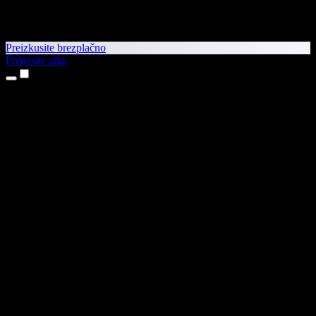
Preizkusite brezplačno
Prenesite zdaj
Izdelki
Pretvorba besedila v govor
Aplikaciji za iPhone in iPad
Aplikacija za Android
Razširitev za Chrome
Razširitev za Edge
Spletna aplikacija
Aplikacija za Mac
Aplikacija za Windows