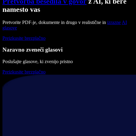
Pretvorba besedila v govor
z AI, ki bere
namesto vas
Pretvorite PDF-je, dokumente in drugo v realistične in
izrazne
AI
glasove
Preizkusite brezplačno
Naravno zveneči glasovi
Poslušajte glasove, ki zvenijo pristno
Preizkusite brezplačno