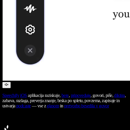
Speechify
iOS
aplikacija raziskuje,
bere
,
pripoveduje
, govori, piše,
diktira
,
zabava, razlaga, preverja znanje, brska po spletu, povzema, zapisuje in
ustvarja
podcaste
— vse z
glasom
in
pretvorbo besedila v govor