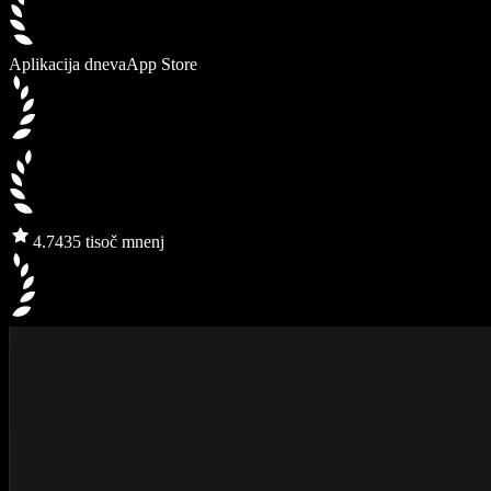
Aplikacija dneva
App Store
4.7
435 tisoč mnenj