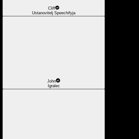
Cliff
Ustanovitelj Speechifyja
John
Igralec