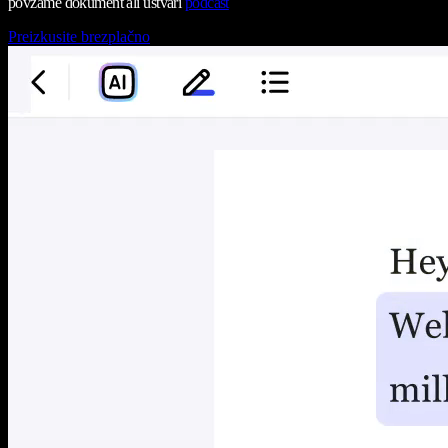
povzame dokument ali ustvari
podcast
Preizkusite brezplačno