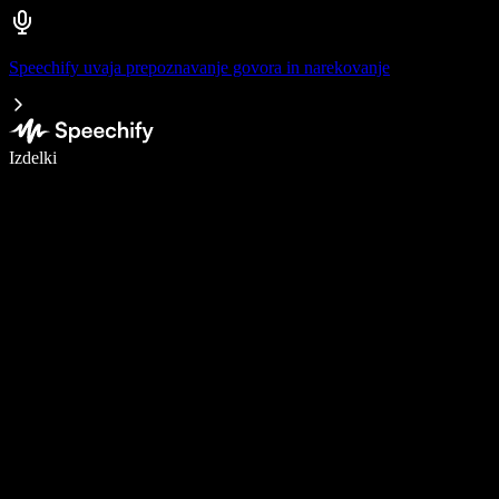
Speechify uvaja prepoznavanje govora in narekovanje
Pišite 5× hitreje z narekovanjem
Izdelki
Več o tem