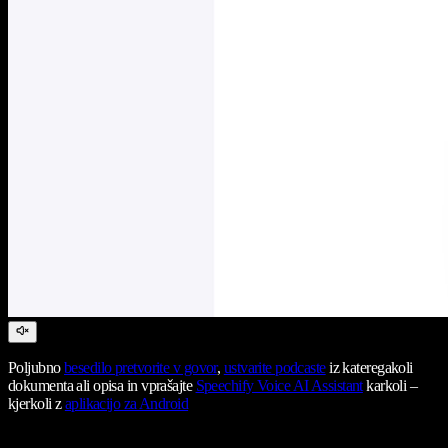
Poljubno
besedilo pretvorite v govor
,
ustvarite podcaste
iz kateregakoli
dokumenta ali opisa in vprašajte
Speechify Voice AI Assistant
karkoli –
kjerkoli z
aplikacijo za Android