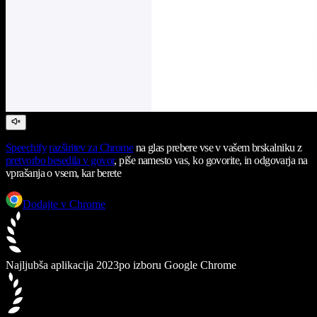
Speechify
razširitev za Chrome
na glas prebere vse v vašem brskalniku z
pretvorbo besedila v govor
, piše namesto vas, ko govorite, in odgovarja na
vprašanja o vsem, kar berete
Dodajte v Chrome
Najljubša aplikacija 2023
po izboru Google Chrome