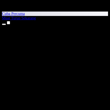
Cuba Percuma
Muat Turun Sekarang
Produk
Teks kepada Pertuturan
Aplikasi iPhone & iPad
Aplikasi Android
Sambungan Chrome
Sambungan Edge
Aplikasi Web
Aplikasi Mac
Aplikasi Windows