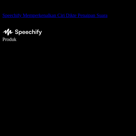
Speechify Memperkenalkan Ciri Dikte Penaipan Suara
Tulis 5× lebih pantas dengan menaip menggunakan suara
Produk
Ketahui Lebih Lanjut