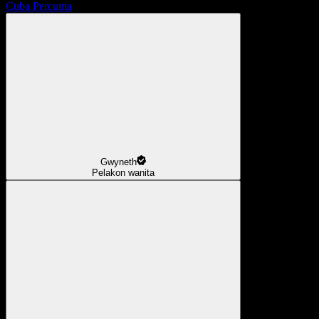
Cuba Percuma
Gwyneth
Pelakon wanita