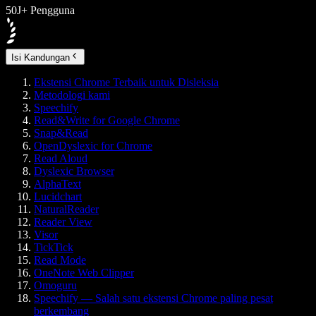
50J+ Pengguna
Isi Kandungan
Ekstensi Chrome Terbaik untuk Disleksia
Metodologi kami
Speechify
Read&Write for Google Chrome
Snap&Read
OpenDyslexic for Chrome
Read Aloud
Dyslexic Browser
AlphaText
Lucidchart
NaturalReader
Reader View
Visor
TickTick
Read Mode
OneNote Web Clipper
Omoguru
Speechify — Salah satu ekstensi Chrome paling pesat
berkembang