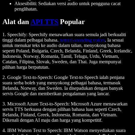
Aksesibiliti
: Sediakan versi audio untuk pengguna cacat
penglihatan.
Alat dan
API TTS
Popular
1.
Speechify
: Speechify menawarkan suara semula jadi berkualiti
tinggi dalam pelbagai bahasa.
natural-sounding voices
. Ia sesuai
untuk menukar teks ke audio dalam talian, menyokong bahasa
seperti Poland, Bulgaria, Czech, Belanda, Finland, Greek, Icelandic,
Indonesia, Norway, Romania, Tamil, Telugu, Urdu, Vietnam,
Catalan, Filipina, Slovak, Sweden, dan Thai. Juga mempunyai
pilihan harga berpatutan.
2.
Google Text-to-Speech
: Google Text-to-Speech ialah penjana
suara serba boleh yang menyokong pelbagai bahasa, termasuk
Belanda, Norway, dan Sweden. Ia disepadukan dengan banyak
servis Google dan memberikan pengalaman yang lancar.
3.
Microsoft Azure Text-to-Speech
: Microsoft Azure menawarkan
servis TTS berkuasa dengan pilihan bahasa luas seperti Czech,
Belanda, Finland, Greek, Indonesia, Romania, dan Vietnam.
Dikenali dengan AI maju dan harga yang kompetitif.
4.
IBM Watson Text to Speech
: IBM Watson menyediakan suara