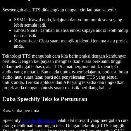
Sesetengah alat TTS didatangkan dengan ciri lanjutan seperti:
SSML
: Kawal nada, kelajuan dan volum untuk suara yang
lebih semula jadi.
Emosi Suara
: Tambah nuansa emosi supaya audio lebih hidup
dan realistik.
Kustomisasi
: Cipta suara mengikut identiti jenama atau projek
anda.
Teknologi TTS mengubah cara kita berinteraksi dengan kandungan
bertulis. Dengan keupayaan menghasilkan suara berkualiti tinggi
dalam pelbagai bahasa, alat TTS amat berguna untuk mencipta
audio yang menarik. Sama ada untuk e-pembelajaran, podcast, buku
audio, atau suara latar, pasti ada penyelesaian TTS yang sesuai
untuk anda. Terokai aplikasi dan API yang tersedia dan tingkatkan
projek anda dengan sintesis suara realistik berbilang bahasa.
Cuba Speechify Teks ke Pertuturan
Kos
: Cuba percuma
Speechify
Teks ke Pertuturan
ialah alat inovatif yang mengubah cara
orang menikmati kandungan teks. Dengan teknologi TTS canggih,
Speechify menukar teks ke suara nyata, amat berguna untuk OKU