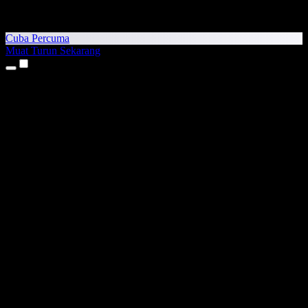
Cuba Percuma
Muat Turun Sekarang
Produk
Teks kepada Pertuturan
Aplikasi iPhone & iPad
Aplikasi Android
Sambungan Chrome
Sambungan Edge
Aplikasi Web
Aplikasi Mac
Aplikasi Windows