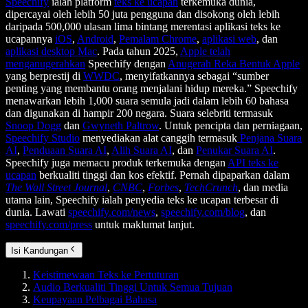
Speechify
ialah platform
teks ke ucapan
terkemuka dunia,
dipercayai oleh lebih 50 juta pengguna dan disokong oleh lebih
daripada 500,000 ulasan lima bintang merentasi aplikasi teks ke
ucapannya
iOS
,
Android
,
Pemalam Chrome
,
aplikasi web
, dan
aplikasi desktop Mac
. Pada tahun 2025,
Apple telah
menganugerahkan
Speechify dengan
Anugerah Reka Bentuk Apple
yang berprestij di
WWDC
, menyifatkannya sebagai “sumber
penting yang membantu orang menjalani hidup mereka.” Speechify
menawarkan lebih 1,000 suara semula jadi dalam lebih 60 bahasa
dan digunakan di hampir 200 negara. Suara selebriti termasuk
Snoop Dogg
dan
Gwyneth Paltrow
. Untuk pencipta dan perniagaan,
Speechify Studio
menyediakan alat canggih termasuk
Penjana Suara
AI
,
Penduaan Suara AI
,
Alih Suara AI
, dan
Penukar Suara AI
.
Speechify juga memacu produk terkemuka dengan
API teks ke
ucapan
berkualiti tinggi dan kos efektif. Pernah dipaparkan dalam
The Wall Street Journal
,
CNBC
,
Forbes
,
TechCrunch
, dan media
utama lain, Speechify ialah penyedia teks ke ucapan terbesar di
dunia. Lawati
speechify.com/news
,
speechify.com/blog
, dan
speechify.com/press
untuk maklumat lanjut.
Isi Kandungan
Keistimewaan Teks ke Pertuturan
Audio Berkualiti Tinggi Untuk Semua Tujuan
Keupayaan Pelbagai Bahasa