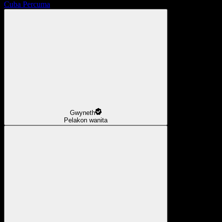
Cuba Percuma
Gwyneth
Pelakon wanita