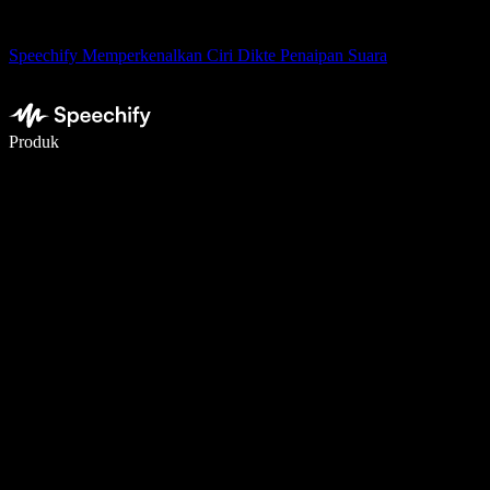
Speechify Memperkenalkan Ciri Dikte Penaipan Suara
Tulis 5× lebih pantas dengan menaip menggunakan suara
Produk
Ketahui Lebih Lanjut