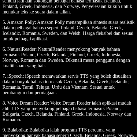
semula jadi dan sokongan pelbagai bahasa termasuk Belanda,
Finland, Greek, Indonesia, dan Norway. Penyelesaian kukuh untuk
menukar teks ke suara dalam talian.
5.
Amazon Polly
: Amazon Polly menampilkan sintesis suara realistik
dalam pelbagai bahasa seperti Poland, Czech, Belanda, Greek,
Icelandic, Romania, Sweden, dan Welsh. Harga fleksibel dan sesuai
untuk pelbagai aplikasi.
6.
NaturalReader
: NaturalReader menyokong banyak bahasa
termasuk Poland, Czech, Belanda, Finland, Greek, Indonesia,
Norway, Romania dan Sweden. Dikenali mesra pengguna dengan
kualiti suara yang baik.
7.
iSpeech
: iSpeech menawarkan servis TTS yang boleh disuaikan
dalam banyak bahasa termasuk Czech, Belanda, Greek, Icelandic,
Romania, Tamil, Telugu, Urdu dan Vietnam. Sesuai untuk
pembangun dan perniagaan.
8.
Voice Dream Reader
: Voice Dream Reader ialah aplikasi mudah
alih TTS yang menyokong pelbagai bahasa termasuk Poland,
Bulgaria, Czech, Belanda, Finland, Greek, Indonesia, Norway dan
Romania.
9.
Balabolka
: Balabolka ialah program TTS percuma yang
menyokong banyak bahasa seperti Czech, Belanda, Greek, Norway,