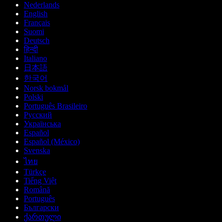
Nederlands
English
Français
Suomi
Deutsch
हिन्दी
Italiano
日本語
한국어
Norsk bokmål
Polski
Português Brasileiro
Русский
Українська
Español
Español (México)
Svenska
ไทย
Türkçe
Tiếng Việt
Română
Português
Български
ქართული