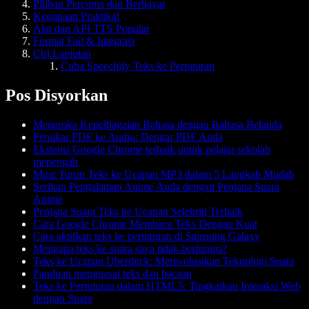
Pilihan Percuma dan Berbayar
Kegunaan Praktikal
Alat dan API TTS Popular
Format Fail & Integrasi
Ciri Lanjutan
Cuba Speechify Teks ke Pertuturan
Pos Disyorkan
Meneroka Kepelbagaian Bahasa dengan Bahasa Belanda
Penukar PDF ke Audio: Dengar PDF Anda
Ekstensi Google Chrome terbaik untuk pelajar sekolah
menengah
Muat Turun Teks ke Ucapan MP3 dalam 5 Langkah Mudah
Serikan Pengalaman Anime Anda dengan Penjana Suara
Anime
Penjana Suara Teks ke Ucapan Selebriti Terbaik
Cara Google Chrome Membaca Teks Dengan Kuat
Cara aktifkan teks ke pertuturan di Samsung Galaxy
Mengapa teks ke suara saya tidak berfungsi?
Teks ke Ucapan Uberduck: Merevolusikan Teknologi Suara
Panduan menguasai teks dan bacaan
Teks ke Pertuturan dalam HTML5: Tingkatkan Interaksi Web
dengan Suara