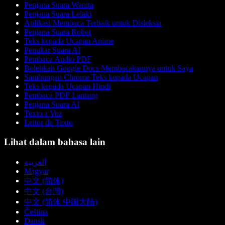
Penjana Suara Wanita
Penjana Suara Lelaki
Aplikasi Membaca Terbaik untuk Disleksia
Penjana Suara Robot
Teks kepada Ucapan Anime
Penukar Suara AI
Pembaca Audio PDF
Bolehkah Google Docs Membacakannya untuk Saya
Sambungan Chrome Teks kepada Ucapan
Teks kepada Ucapan Hindi
Pembaca PDF Lantang
Penjana Suara AI
Texto a Voz
Leitor de Texto
Lihat dalam bahasa lain
العربية
Magyar
中文 (简体)
中文 (台灣)
中文 (简体 中国大陆)
Čeština
Dansk