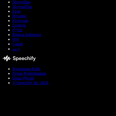
Slovenčina
Slovenščina
Eesti
Hrvatski
Ελληνικά
Lietuvių
עברית
Bahasa Indonesia
বাংলা
Català
اردو
Keutamaan Kuki
Terma Perkhidmatan
Dasar Privasi
© Speechify Inc 2026