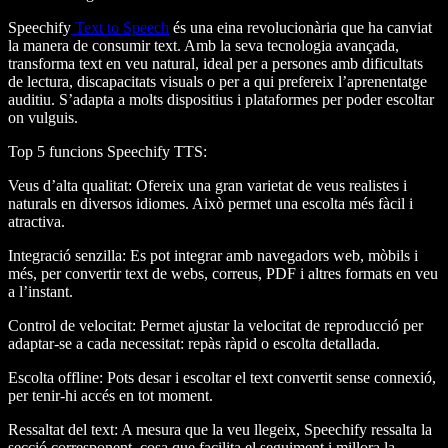
Speechify
Text to Speech
és una eina revolucionària que ha canviat
la manera de consumir text. Amb la seva tecnologia avançada,
transforma text en veu natural, ideal per a persones amb dificultats
de lectura, discapacitats visuals o per a qui prefereix l’aprenentatge
auditiu. S’adapta a molts dispositius i plataformes per poder escoltar
on vulguis.
Top 5 funcions Speechify TTS
:
Veus d’alta qualitat
: Ofereix una gran varietat de veus realistes i
naturals en diversos idiomes. Això permet una escolta més fàcil i
atractiva.
Integració senzilla
: Es pot integrar amb navegadors web, mòbils i
més, per convertir text de webs, correus, PDF i altres formats en veu
a l’instant.
Control de velocitat
: Permet ajustar la velocitat de reproducció per
adaptar-se a cada necessitat: repàs ràpid o escolta detallada.
Escolta offline
: Pots desar i escoltar el text convertit sense connexió,
per tenir-hi accés en tot moment.
Ressaltat del text
: A mesura que la veu llegeix, Speechify ressalta la
secció corresponent, cosa que facilita el seguiment i millora la