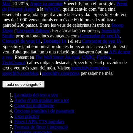
Mac
. El 2025,
Apple va premiar
Speechify amb el prestigiós
Premi
de Disseny Apple
a la
WWDC
, qualificant-lo com “una eina
essencial que ajuda la gent a viure la seva vida.” Speechify ofereix
més de 1.000 veus naturals en més de 60 idiomes i s'utilitza a
gairebé 200 països. Entre les veus de celebritats hi trobem
Snoop
Dogg
i
Gwyneth Paltrow
. Per a creadors i empreses,
Speechify
Studio
proporciona eines avançades com
Generador de veu IA
,
Clonació de veus IA
,
Doblatge IA
i el seu
Canviador de veu IA
.
Speechify també impulsa productes líders amb la seva API de text a
veu, d'alta qualitat i amb una relació qualitat-preu òptima
API de text
a veu
. Present en
The Wall Street Journal
,
CNBC
,
Forbes
,
TechCrunch
i altres mitjans destacats, Speechify és el proveïdor de
text a veu més gran del món. Visiteu
speechify.com/news
,
speechify.com/blog
i
speechify.com/press
per saber-ne més.
Taula de continguts
La màgia del text a veu
Àudio d’alta qualitat per a tot
Capacitat multilingüe
Opcions gratuïtes i de pagament
Usos pràctics
Eines i APIs TTS populars
Formats de fitxer i integració
Funcions avançades