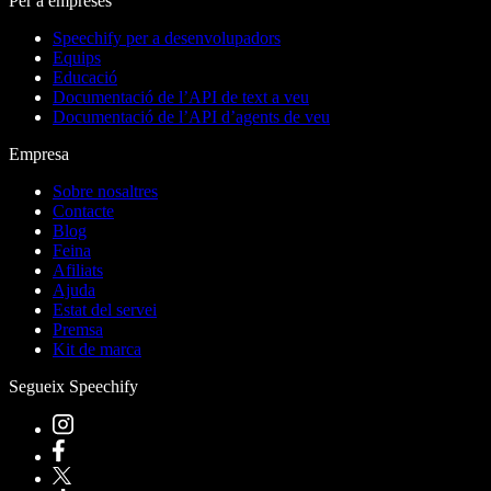
Per a empreses
Speechify per a desenvolupadors
Equips
Educació
Documentació de l’API de text a veu
Documentació de l’API d’agents de veu
Empresa
Sobre nosaltres
Contacte
Blog
Feina
Afiliats
Ajuda
Estat del servei
Premsa
Kit de marca
Segueix Speechify