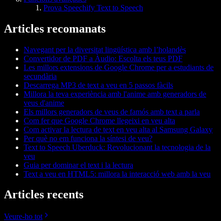
Prova Speechify Text to Speech
Articles recomanats
Navegant per la diversitat lingüística amb l’holandès
Convertidor de PDF a Àudio: Escolta els teus PDF
Les millors extensions de Google Chrome per a estudiants de
secundària
Descarrega MP3 de text a veu en 5 passos fàcils
Millora la teva experiència amb l'anime amb generadors de
veus d'anime
Els millors generadors de veus de famós amb text a parla
Com fer que Google Chrome llegeixi en veu alta
Com activar la lectura de text en veu alta al Samsung Galaxy
Per què no em funciona la síntesi de veu?
Text to Speech Uberduck: Revolucionant la tecnologia de la
veu
Guia per dominar el text i la lectura
Text a veu en HTML5: millora la interacció web amb la veu
Articles recents
Veure-ho tot