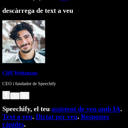
descàrrega de text a veu
Cliff Weitzman
CEO i fundador de Speechify
Speechify, el teu
assistent de veu amb IA
.
Text a veu
.
Dictat per veu
.
Respostes
ràpides
.