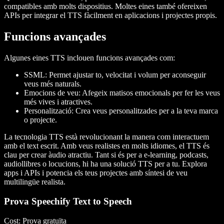
compatibles amb molts dispositius. Moltes eines també ofereixen
APIs per integrar el TTS fàcilment en aplicacions i projectes propis.
Funcions avançades
Algunes eines TTS inclouen funcions avançades com:
SSML
: Permet ajustar to, velocitat i volum per aconseguir
veus més naturals.
Emocions de veu
: Afegeix matisos emocionals per fer les veus
més vives i atractives.
Personalització
: Crea veus personalitzades per a la teva marca
o projecte.
La tecnologia TTS està revolucionant la manera com interactuem
amb el text escrit. Amb veus realistes en molts idiomes, el TTS és
clau per crear àudio atractiu. Tant si és per a e-learning, podcasts,
audiollibres o locucions, hi ha una solució TTS per a tu. Explora
apps i APIs i potencia els teus projectes amb síntesi de veu
multilingüe realista.
Prova Speechify Text to Speech
Cost
: Prova gratuïta