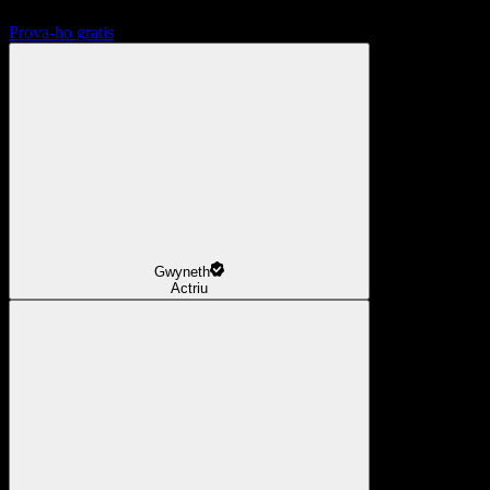
Prova-ho gratis
Gwyneth
Actriu