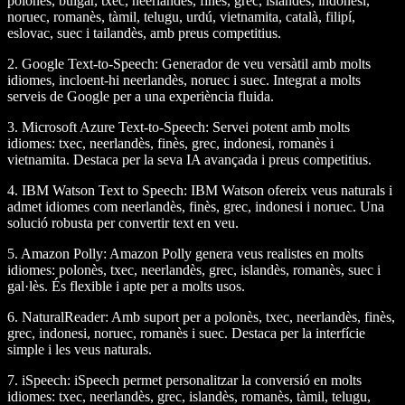
polonès, búlgar, txec, neerlandès, finès, grec, islandès, indonesi,
noruec, romanès, tàmil, telugu, urdú, vietnamita, català, filipí,
eslovac, suec i tailandès, amb preus competitius.
2.
Google Text-to-Speech
: Generador de veu versàtil amb molts
idiomes, incloent-hi neerlandès, noruec i suec. Integrat a molts
serveis de Google per a una experiència fluida.
3.
Microsoft Azure Text-to-Speech
: Servei potent amb molts
idiomes: txec, neerlandès, finès, grec, indonesi, romanès i
vietnamita. Destaca per la seva IA avançada i preus competitius.
4.
IBM Watson Text to Speech
: IBM Watson ofereix veus naturals i
admet idiomes com neerlandès, finès, grec, indonesi i noruec. Una
solució robusta per convertir text en veu.
5.
Amazon Polly
: Amazon Polly genera veus realistes en molts
idiomes: polonès, txec, neerlandès, grec, islandès, romanès, suec i
gal·lès. És flexible i apte per a molts usos.
6.
NaturalReader
: Amb suport per a polonès, txec, neerlandès, finès,
grec, indonesi, noruec, romanès i suec. Destaca per la interfície
simple i les veus naturals.
7.
iSpeech
: iSpeech permet personalitzar la conversió en molts
idiomes: txec, neerlandès, grec, islandès, romanès, tàmil, telugu,