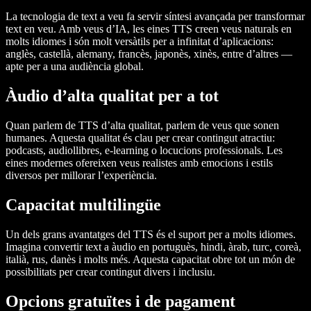
La tecnologia de text a veu fa servir síntesi avançada per transformar
text en veu. Amb veus d’IA, les eines TTS creen veus naturals en
molts idiomes i són molt versàtils per a infinitat d’aplicacions:
anglès, castellà, alemany, francès, japonès, xinès, entre d’altres —
apte per a una audiència global.
Àudio d’alta qualitat per a tot
Quan parlem de TTS d’alta qualitat, parlem de veus que sonen
humanes. Aquesta qualitat és clau per crear contingut atractiu:
podcasts, audiollibres, e-learning o locucions professionals. Les
eines modernes ofereixen veus realistes amb emocions i estils
diversos per millorar l’experiència.
Capacitat multilingüe
Un dels grans avantatges del TTS és el suport per a molts idiomes.
Imagina convertir text a àudio en portuguès, hindi, àrab, turc, coreà,
italià, rus, danès i molts més. Aquesta capacitat obre tot un món de
possibilitats per crear contingut divers i inclusiu.
Opcions gratuïtes i de pagament