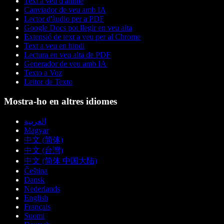
Text a veu d'anime
Canviador de veu amb IA
Lector d'àudio per a PDF
Google Docs pot llegir en veu alta
Extensió de text a veu per al Chrome
Text a veu en hindi
Lectura en veu alta de PDF
Generador de veu amb IA
Texto a Voz
Leitor de Texto
Mostra-ho en altres idiomes
العربية
Magyar
中文 (简体)
中文 (台灣)
中文 (简体 中国大陆)
Čeština
Dansk
Nederlands
English
Français
Suomi