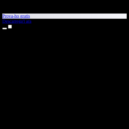
Prova-ho gratis
Descarrega'l ara
Productes
Text a veu
Aplicacions per a iPhone i iPad
Aplicació per a Android
Extensió per al Chrome
Extensió per a l'Edge
Aplicació web
Aplicació per al Mac
Aplicació per al Windows