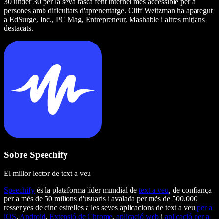
30 under 30 per la seva tasca fent internet més accessible per a
persones amb dificultats d'aprenentatge. Cliff Weitzman ha aparegut
a EdSurge, Inc., PC Mag, Entrepreneur, Mashable i altres mitjans
destacats.
Sobre Speechify
El millor lector de text a veu
Speechify
és la plataforma líder mundial de
text a veu
, de confiança
per a més de 50 milions d'usuaris i avalada per més de 500.000
ressenyes de cinc estrelles a les seves aplicacions de text a veu
per a
iOS
,
Android
,
Extensió de Chrome
,
aplicació web
i
aplicació per a