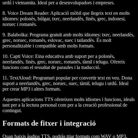
urdú i vietnamita. Ideal per a desenvolupadors i empreses.
8.
Voice Dream Reader
: Aplicació mòbil que llegeix text en molts
idiomes: polonès, búlgar, txec, neerlandès, finès, grec, indonesi,
noruec i romanès.
9.
Balabolka
: Programa gratuït amb molts idiomes: txec, neerlandès,
grec, noruec, romanès, eslovac, suec i tailandès. És molt
personalitzable i compatible amb molts formats.
10.
Capti Voice
: Eina educativa amb suport per a polonès,
neerlandès, finès, grec, noruec, romanès, tàmil i telugu. Ofereix
funcions com el ressaltat de paraules i la traducció.
11.
TextAloud
: Programari popular per convertir text en veu. Dona
suport a neerlandès, grec, noruec, suec, tàmil, telugu i urdú. Ideal
per crear MP3 i altres formats.
Aquestes aplicacions TTS ofereixen molts idiomes i funcions, ideals
tant per a la lectura personal com per a la creació professional de
contingut.
Formats de fitxer i integració
Quan baixis àudios TTS, podràs triar formats com WAV o MP3,