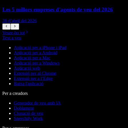
Les 5 millors empreses d'agents de veu del 2026
28 d’abril del 2026
1
Veure-ho tot
Text a veu
Aplicació per a iPhone i iPad
Aplicació per a Android
Aplicació per a Mac
Aplicació per a Windows
Aplicació web
Extensió per al Chrome
Extensió per a l’Edge
Baixa l'aplicació
Per a creadors
Generador de veu amb IA
Doblament
Clonació de veu
Speechify Work