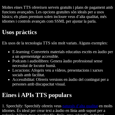
Moltes eines TTS ofereixen serveis gratuïts i plans de pagament amb
funcions avançades. Les opcions gratuïtes són ideals per a usos
bàsics; els plans premium solen incloure veus d’alta qualitat, més
idiomes i controls avançats com SSML per ajustar la parla.
Usos pràctics
Els usos de la tecnologia TTS són molt variats. Alguns exemples:
E-learning
: Converteix materials educatius escrits en àudio per
a un aprenentatge accessible.
Podcasts i audiollibres
: Genera àudio professional sense
necessitat de locutor humà.
Locucions
: Afegeix veu a vídeos, presentacions i xarxes
socials amb facilitat.
Accessibilitat
: Ofereix versions en àudio del contingut per a
persones amb discapacitat visual.
Eines i APIs TTS populars
1.
Speechify
: Speechify ofereix veus
naturals d’alta qualitat
en molts
idiomes. És ideal per crear text a àudio en línia amb suport per a