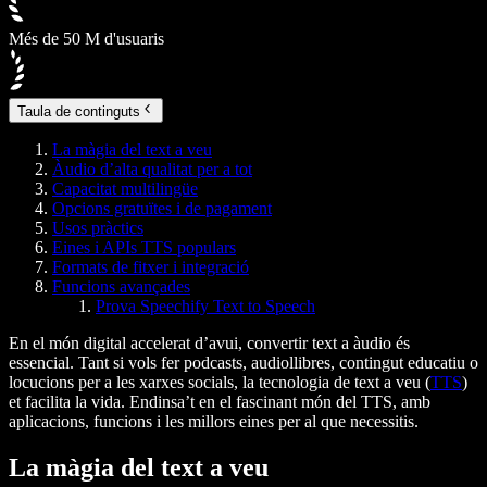
Més de 50 M d'usuaris
Taula de continguts
La màgia del text a veu
Àudio d’alta qualitat per a tot
Capacitat multilingüe
Opcions gratuïtes i de pagament
Usos pràctics
Eines i APIs TTS populars
Formats de fitxer i integració
Funcions avançades
Prova Speechify Text to Speech
En el món digital accelerat d’avui, convertir text a àudio és
essencial. Tant si vols fer podcasts, audiollibres, contingut educatiu o
locucions per a les xarxes socials, la tecnologia de text a veu (
TTS
)
et facilita la vida. Endinsa’t en el fascinant món del TTS, amb
aplicacions, funcions i les millors eines per al que necessitis.
La màgia del text a veu