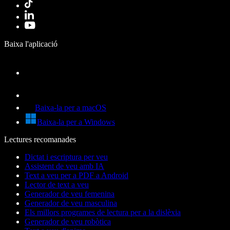
Baixa l'aplicació
Baixa-la per a macOS
Baixa-la per a Windows
Lectures recomanades
Dictat i escriptura per veu
Assistent de veu amb IA
Text a veu per a PDF a Android
Lector de text a veu
Generador de veu femenina
Generador de veu masculina
Els millors programes de lectura per a la dislèxia
Generador de veu robòtica