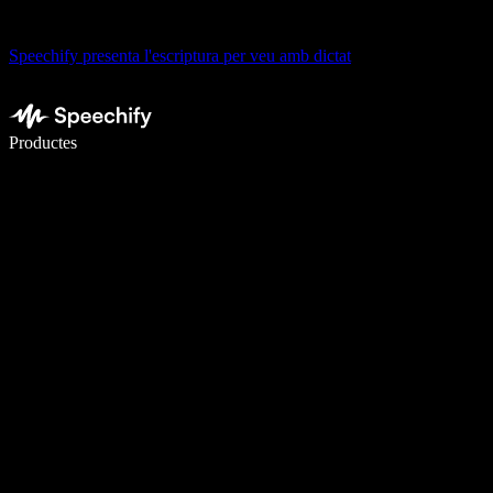
Speechify presenta l'escriptura per veu amb dictat
Escriu 5× més ràpid amb la veu
Productes
Més informació