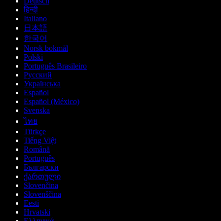
Deutsch
हिन्दी
Italiano
日本語
한국어
Norsk bokmål
Polski
Português Brasileiro
Русский
Українська
Español
Español (México)
Svenska
ไทย
Türkçe
Tiếng Việt
Română
Português
Български
ქართული
Slovenčina
Slovenščina
Eesti
Hrvatski
Ελληνικά