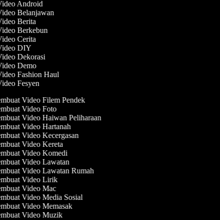
Video Android
 Video Belanjawan
Video Berita
 Video Berkebun
Video Cerita
 Video DIY
Video Dekorasi
 Video Demo
Video Fashion Haul
Video Fesyen
mbuat Video Filem Pendek
mbuat Video Foto
mbuat Video Haiwan Peliharaan
mbuat Video Hartanah
mbuat Video Kecergasan
mbuat Video Kereta
mbuat Video Komedi
mbuat Video Lawatan
mbuat Video Lawatan Rumah
mbuat Video Lirik
mbuat Video Mac
mbuat Video Media Sosial
mbuat Video Memasak
mbuat Video Muzik