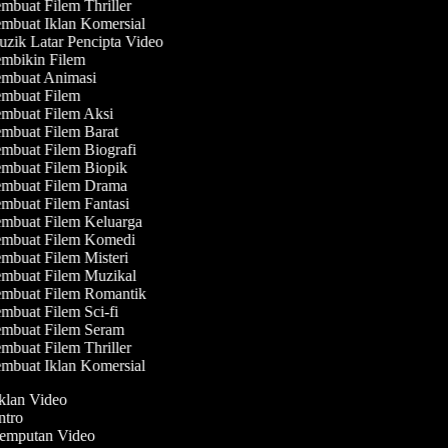
mbuat Filem Thriller
mbuat Iklan Komersial
zik Latar Pencipta Video
mbikin Filem
mbuat Animasi
mbuat Filem
mbuat Filem Aksi
mbuat Filem Barat
mbuat Filem Biografi
mbuat Filem Biopik
mbuat Filem Drama
mbuat Filem Fantasi
mbuat Filem Keluarga
mbuat Filem Komedi
mbuat Filem Misteri
mbuat Filem Muzikal
mbuat Filem Romantik
mbuat Filem Sci-fi
mbuat Filem Seram
mbuat Filem Thriller
mbuat Iklan Komersial
Iklan Video
Intro
Jemputan Video