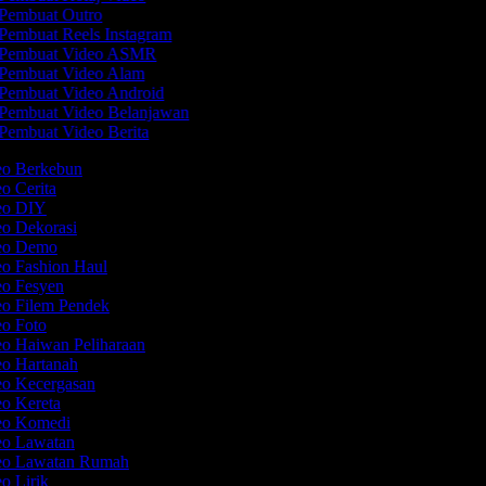
Pembuat Outro
Pembuat Reels Instagram
Pembuat Video ASMR
Pembuat Video Alam
Pembuat Video Android
Pembuat Video Belanjawan
Pembuat Video Berita
deo Berkebun
eo Cerita
deo DIY
eo Dekorasi
deo Demo
eo Fashion Haul
eo Fesyen
eo Filem Pendek
eo Foto
eo Haiwan Peliharaan
eo Hartanah
eo Kecergasan
eo Kereta
deo Komedi
deo Lawatan
deo Lawatan Rumah
eo Lirik