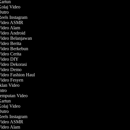
 Kartun
Kolaj Video
 Outro
Reels Instagram
 Video ASMR
 Video Alam
Video Android
 Video Belanjawan
Video Berita
 Video Berkebun
Video Cerita
 Video DIY
Video Dekorasi
 Video Demo
Video Fashion Haul
Video Fesyen
Iklan Video
Intro
Jemputan Video
 Kartun
Kolaj Video
 Outro
Reels Instagram
 Video ASMR
 Video Alam