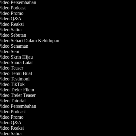
 Video Persembahan
Video Podcast
 Video Promo
 Video Q&A
Video Reaksi
Video Satira
Video Sebutan
Video Sehari Dalam Kehidupan
 Video Senaman
Video Seni
Video Skrin Hijau
Video Suara Latar
Video Teaser
 Video Temu Bual
Video Testimoni
 Video TikTok
Video Treler Filem
Video Treler Teaser
Video Tutorial
 Video Persembahan
Video Podcast
 Video Promo
 Video Q&A
Video Reaksi
Video Satira