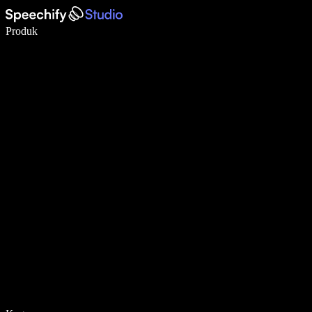
Tulis 5× lebih pantas dengan menaip menggunakan suara
Produk
Ketahui Lebih Lanjut