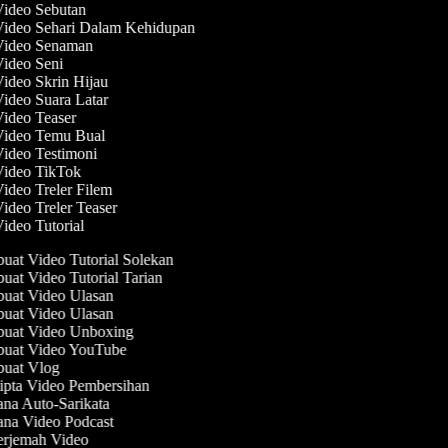
Video Sebutan
Video Sehari Dalam Kehidupan
 Video Senaman
Video Seni
Video Skrin Hijau
Video Suara Latar
Video Teaser
 Video Temu Bual
Video Testimoni
 Video TikTok
Video Treler Filem
Video Treler Teaser
Video Tutorial
at Video Tutorial Solekan
at Video Tutorial Tarian
at Video Ulasan
at Video Ulasan
uat Video Unboxing
uat Video YouTube
uat Vlog
pta Video Pembersihan
na Auto-Sarikata
na Video Podcast
rjemah Video