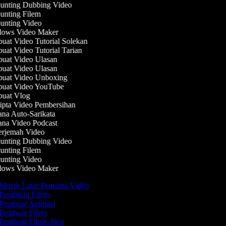
nting Dubbing Video
nting Filem
nting Video
ows Video Maker
at Video Tutorial Solekan
at Video Tutorial Tarian
at Video Ulasan
at Video Ulasan
uat Video Unboxing
uat Video YouTube
uat Vlog
pta Video Pembersihan
na Auto-Sarikata
na Video Podcast
rjemah Video
nting Dubbing Video
nting Filem
nting Video
ows Video Maker
Muzik Latar Pencipta Video
Pembikin Filem
Pembuat Animasi
Pembuat Filem
Pembuat Filem Aksi