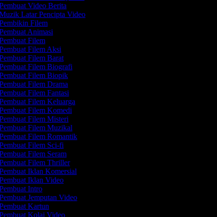
Pembuat Video Berita
Muzik Latar Pencipta Video
Pembikin Filem
Pembuat Animasi
Pembuat Filem
Pembuat Filem Aksi
Pembuat Filem Barat
Pembuat Filem Biografi
Pembuat Filem Biopik
Pembuat Filem Drama
Pembuat Filem Fantasi
Pembuat Filem Keluarga
Pembuat Filem Komedi
Pembuat Filem Misteri
Pembuat Filem Muzikal
Pembuat Filem Romantik
Pembuat Filem Sci-fi
Pembuat Filem Seram
Pembuat Filem Thriller
Pembuat Iklan Komersial
Pembuat Iklan Video
Pembuat Intro
Pembuat Jemputan Video
Pembuat Kartun
Pembuat Kolaj Video