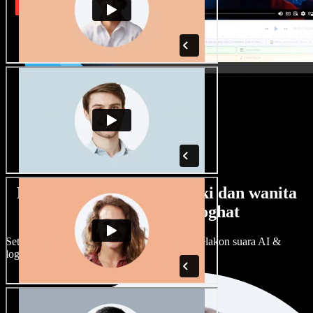
Banyak pilihan suara lelaki dan wanita
dengan pelbagai loghat
Setiap projek boleh jadi unik. Pilih ratusan pelakon suara AI &
loghat, laraskan ikut cita rasa anda.