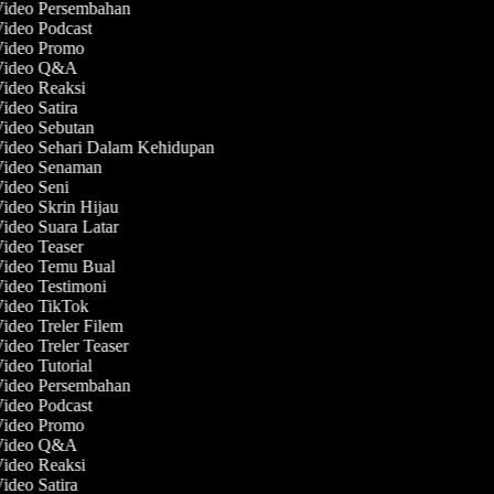
Video Persembahan
Video Podcast
 Video Promo
 Video Q&A
Video Reaksi
Video Satira
Video Sebutan
Video Sehari Dalam Kehidupan
 Video Senaman
Video Seni
Video Skrin Hijau
Video Suara Latar
Video Teaser
 Video Temu Bual
Video Testimoni
Video TikTok
Video Treler Filem
Video Treler Teaser
Video Tutorial
Video Persembahan
Video Podcast
 Video Promo
 Video Q&A
Video Reaksi
Video Satira