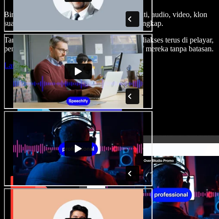
Bina suara latar, tambah imej stok tanpa royalti, audio, video, klon
suara anda, untuk projek audio video yang lengkap.
Tanpa keluk pembelajaran dan semua boleh diakses terus di pelayar,
pencipta boleh realisasikan segala idea kreatif mereka tanpa batasan.
Lancarkan Studio