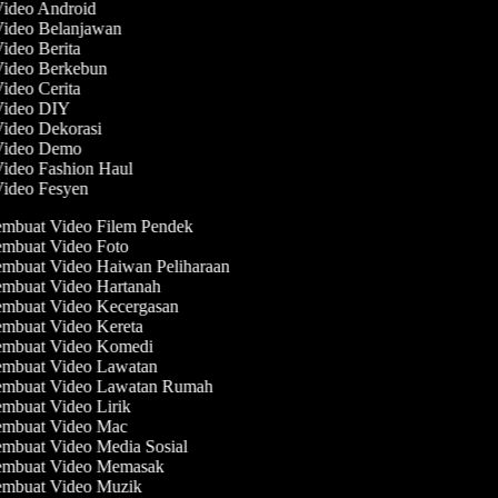
Video Android
Video Belanjawan
Video Berita
Video Berkebun
Video Cerita
 Video DIY
Video Dekorasi
 Video Demo
Video Fashion Haul
Video Fesyen
mbuat Video Filem Pendek
mbuat Video Foto
mbuat Video Haiwan Peliharaan
mbuat Video Hartanah
mbuat Video Kecergasan
mbuat Video Kereta
mbuat Video Komedi
mbuat Video Lawatan
mbuat Video Lawatan Rumah
mbuat Video Lirik
mbuat Video Mac
mbuat Video Media Sosial
mbuat Video Memasak
mbuat Video Muzik