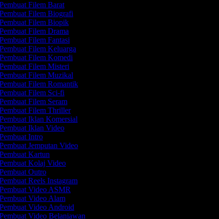
Pembuat Filem Barat
Pembuat Filem Biografi
Pembuat Filem Biopik
Pembuat Filem Drama
Pembuat Filem Fantasi
Pembuat Filem Keluarga
Pembuat Filem Komedi
Pembuat Filem Misteri
Pembuat Filem Muzikal
Pembuat Filem Romantik
Pembuat Filem Sci-fi
Pembuat Filem Seram
Pembuat Filem Thriller
Pembuat Iklan Komersial
Pembuat Iklan Video
Pembuat Intro
Pembuat Jemputan Video
Pembuat Kartun
Pembuat Kolaj Video
Pembuat Outro
Pembuat Reels Instagram
Pembuat Video ASMR
Pembuat Video Alam
Pembuat Video Android
Pembuat Video Belanjawan