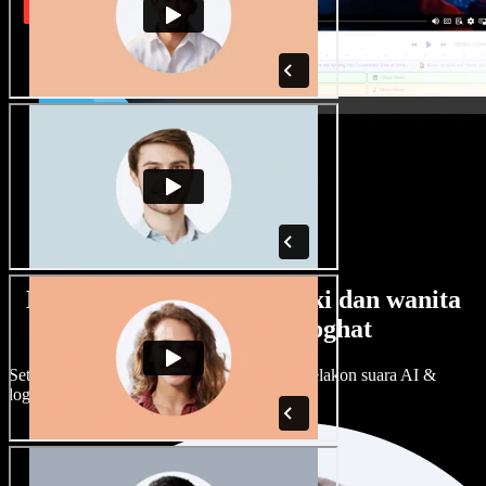
Banyak pilihan suara lelaki dan wanita
dengan pelbagai loghat
Setiap projek boleh jadi unik. Pilih ratusan pelakon suara AI &
loghat, laraskan ikut cita rasa anda.