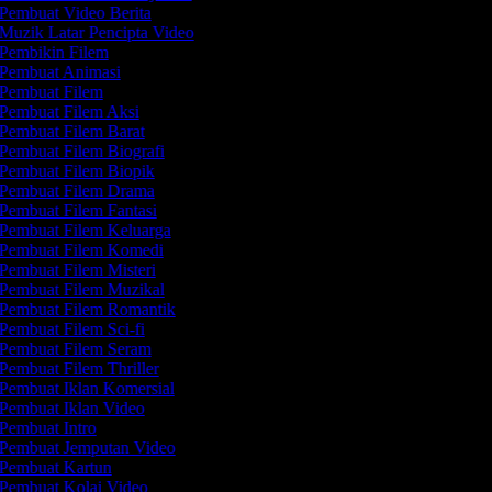
Pembuat Video Berita
Muzik Latar Pencipta Video
Pembikin Filem
Pembuat Animasi
Pembuat Filem
Pembuat Filem Aksi
Pembuat Filem Barat
Pembuat Filem Biografi
Pembuat Filem Biopik
Pembuat Filem Drama
Pembuat Filem Fantasi
Pembuat Filem Keluarga
Pembuat Filem Komedi
Pembuat Filem Misteri
Pembuat Filem Muzikal
Pembuat Filem Romantik
Pembuat Filem Sci-fi
Pembuat Filem Seram
Pembuat Filem Thriller
Pembuat Iklan Komersial
Pembuat Iklan Video
Pembuat Intro
Pembuat Jemputan Video
Pembuat Kartun
Pembuat Kolaj Video