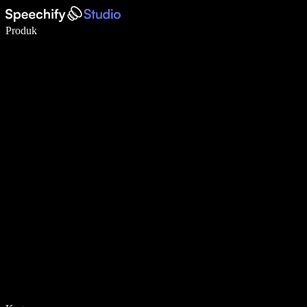
Tulis 5× lebih pantas dengan menaip menggunakan suara
Produk
Ketahui Lebih Lanjut