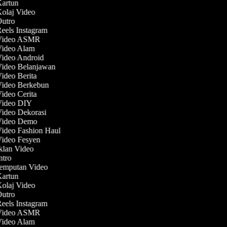
Kartun
Kolaj Video
Outro
Reels Instagram
 Video ASMR
 Video Alam
Video Android
Video Belanjawan
Video Berita
Video Berkebun
Video Cerita
 Video DIY
Video Dekorasi
 Video Demo
Video Fashion Haul
Video Fesyen
Iklan Video
Intro
Jemputan Video
Kartun
Kolaj Video
Outro
Reels Instagram
 Video ASMR
 Video Alam