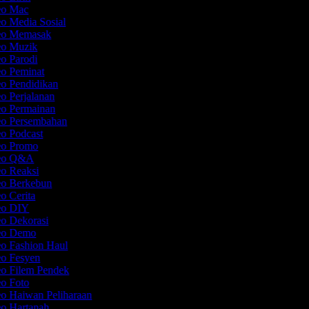
deo Mac
eo Media Sosial
deo Memasak
deo Muzik
eo Parodi
eo Peminat
eo Pendidikan
eo Perjalanan
eo Permainan
eo Persembahan
eo Podcast
deo Promo
deo Q&A
eo Reaksi
eo Berkebun
eo Cerita
deo DIY
eo Dekorasi
deo Demo
eo Fashion Haul
eo Fesyen
eo Filem Pendek
eo Foto
eo Haiwan Peliharaan
eo Hartanah