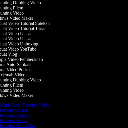
nting Dubbing Video
nting Filem
nting Video
ows Video Maker
at Video Tutorial Solekan
at Video Tutorial Tarian
at Video Ulasan
at Video Ulasan
uat Video Unboxing
uat Video YouTube
uat Vlog
pta Video Pembersihan
na Auto-Sarikata
na Video Podcast
rjemah Video
nting Dubbing Video
nting Filem
nting Video
ows Video Maker
Muzik Latar Pencipta Video
Pembikin Filem
Pembuat Animasi
Pembuat Filem
Pembuat Filem Aksi