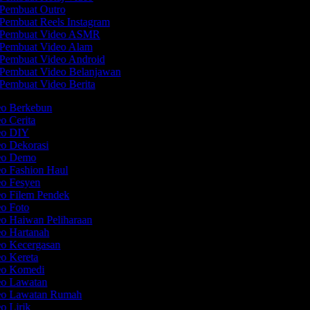
Pembuat Outro
Pembuat Reels Instagram
Pembuat Video ASMR
Pembuat Video Alam
Pembuat Video Android
Pembuat Video Belanjawan
Pembuat Video Berita
eo Berkebun
eo Cerita
deo DIY
eo Dekorasi
deo Demo
eo Fashion Haul
eo Fesyen
eo Filem Pendek
eo Foto
eo Haiwan Peliharaan
eo Hartanah
eo Kecergasan
eo Kereta
deo Komedi
eo Lawatan
deo Lawatan Rumah
eo Lirik