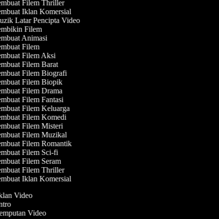
mbuat Filem Thriller
mbuat Iklan Komersial
zik Latar Pencipta Video
mbikin Filem
mbuat Animasi
mbuat Filem
mbuat Filem Aksi
mbuat Filem Barat
mbuat Filem Biografi
mbuat Filem Biopik
mbuat Filem Drama
mbuat Filem Fantasi
mbuat Filem Keluarga
mbuat Filem Komedi
mbuat Filem Misteri
mbuat Filem Muzikal
mbuat Filem Romantik
mbuat Filem Sci-fi
mbuat Filem Seram
mbuat Filem Thriller
mbuat Iklan Komersial
Iklan Video
Intro
Jemputan Video