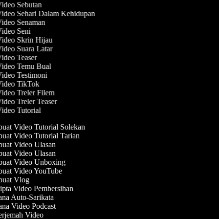
Video Sebutan
Video Sehari Dalam Kehidupan
 Video Senaman
Video Seni
Video Skrin Hijau
Video Suara Latar
Video Teaser
 Video Temu Bual
Video Testimoni
Video TikTok
Video Treler Filem
Video Treler Teaser
Video Tutorial
at Video Tutorial Solekan
at Video Tutorial Tarian
at Video Ulasan
at Video Ulasan
uat Video Unboxing
uat Video YouTube
uat Vlog
pta Video Pembersihan
na Auto-Sarikata
na Video Podcast
rjemah Video