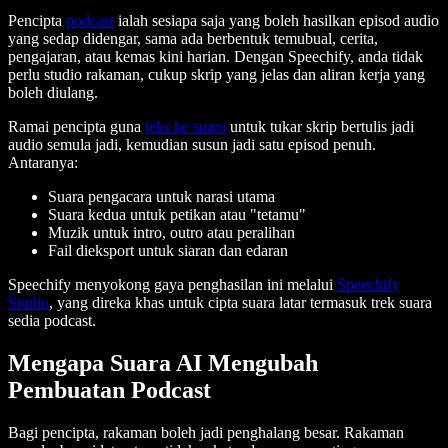
Pencipta
podcast
ialah sesiapa saja yang boleh hasilkan episod audio
yang sedap didengar, sama ada berbentuk temubual, cerita,
pengajaran, atau kemas kini harian. Dengan Speechify, anda tidak
perlu studio rakaman, cukup skrip yang jelas dan aliran kerja yang
boleh diulang.
Ramai pencipta guna
teks ke suara
untuk tukar skrip bertulis jadi
audio semula jadi, kemudian susun jadi satu episod penuh.
Antaranya:
Suara pengacara untuk narasi utama
Suara kedua untuk petikan atau "tetamu"
Muzik untuk intro, outro atau peralihan
Fail dieksport untuk siaran dan edaran
Speechify menyokong gaya penghasilan ini melalui
Speechify
Studio
, yang direka khas untuk cipta suara latar termasuk trek suara
sedia podcast.
Mengapa Suara AI Mengubah
Pembuatan Podcast
Bagi pencipta, rakaman boleh jadi penghalang besar. Rakaman