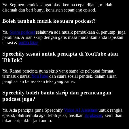
Ya. Segmen pendek sangat biasa kerana cepat dijana, mudah
disemak dan beri bunyi konsisten sepanjang episod.
Boleh tambah muzik ke suara podcast?
Ya.
Suara podcast
selalunya ada muzik pembukaan & penutup, juga
peralihan. Aliran skrip dengan garis masa mudahkan anda lapiskan
narasi &
audio latar
.
Speechify sesuai untuk pencipta di YouTube atau
TikTok?
Ya. Ramai pencipta guna skrip yang sama ke pelbagai format,
termasuk narasi
YouTube
dan suara sosial pendek, dalam aliran
penghasilan berasaskan teks yang sama.
Speechify boleh bantu skrip dan perancangan
podcast juga?
Ya. Ada pencipta guna Speechify
Voice AI Assistant
untuk rangka
episod, olah semula agar lebih jelas, hasilkan
ringkasan
, kemudian
tukar skrip akhir jadi audio.