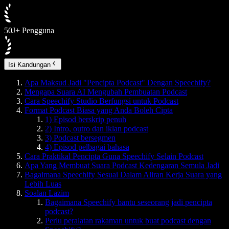
50J+ Pengguna
Isi Kandungan
Apa Maksud Jadi "Pencipta Podcast" Dengan Speechify?
Mengapa Suara AI Mengubah Pembuatan Podcast
Cara Speechify Studio Berfungsi untuk Podcast
Format Podcast Biasa yang Anda Boleh Cipta
1) Episod berskrip penuh
2) Intro, outro dan iklan podcast
3) Podcast bersegmen
4) Episod pelbagai bahasa
Cara Praktikal Pencipta Guna Speechify Selain Podcast
Apa Yang Membuat Suara Podcast Kedengaran Semula Jadi
Bagaimana Speechify Sesuai Dalam Aliran Kerja Suara yang
Lebih Luas
Soalan Lazim
Bagaimana Speechify bantu seseorang jadi pencipta
podcast?
Perlu peralatan rakaman untuk buat podcast dengan