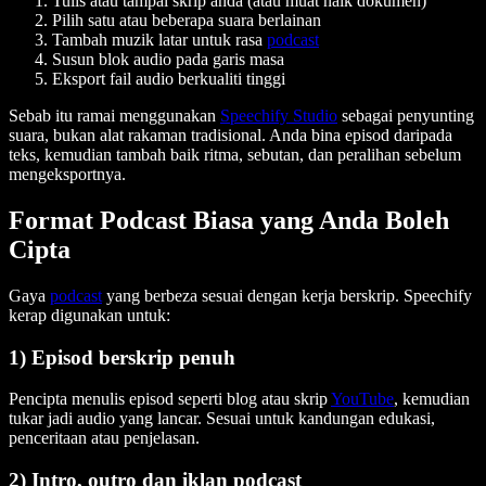
Tulis atau tampal skrip anda (atau muat naik dokumen)
Pilih satu atau beberapa suara berlainan
Tambah muzik latar untuk rasa
podcast
Susun blok audio pada garis masa
Eksport fail audio berkualiti tinggi
Sebab itu ramai menggunakan
Speechify Studio
sebagai penyunting
suara, bukan alat rakaman tradisional. Anda bina episod daripada
teks, kemudian tambah baik ritma, sebutan, dan peralihan sebelum
mengeksportnya.
Format Podcast Biasa yang Anda Boleh
Cipta
Gaya
podcast
yang berbeza sesuai dengan kerja berskrip. Speechify
kerap digunakan untuk:
1) Episod berskrip penuh
Pencipta menulis episod seperti blog atau skrip
YouTube
, kemudian
tukar jadi audio yang lancar. Sesuai untuk kandungan edukasi,
penceritaan atau penjelasan.
2) Intro, outro dan iklan podcast