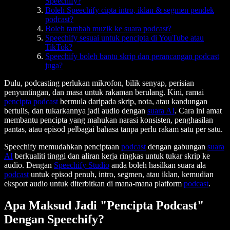
Speechify?
Boleh Speechify cipta intro, iklan & segmen pendek
podcast?
Boleh tambah muzik ke suara podcast?
Speechify sesuai untuk pencipta di YouTube atau
TikTok?
Speechify boleh bantu skrip dan perancangan podcast
juga?
Dulu, podcasting perlukan mikrofon, bilik senyap, perisian
penyuntingan, dan masa untuk rakaman berulang. Kini, ramai
pencipta podcast
bermula daripada skrip, nota, atau kandungan
bertulis, dan tukarkannya jadi audio dengan
suara AI
. Cara ini amat
membantu pencipta yang mahukan narasi konsisten, penghasilan
pantas, atau episod pelbagai bahasa tanpa perlu rakam satu per satu.
Speechify memudahkan penciptaan
podcast
dengan gabungan
suara
AI
berkualiti tinggi dan aliran kerja ringkas untuk tukar skrip ke
audio. Dengan
Speechify Studio
anda boleh hasilkan suara ala
podcast
untuk episod penuh, intro, segmen, atau iklan, kemudian
eksport audio untuk diterbitkan di mana-mana platform
podcast
.
Apa Maksud Jadi "Pencipta Podcast"
Dengan Speechify?