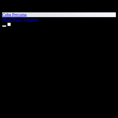
Cuba Percuma
Muat Turun Sekarang
Produk
Teks kepada Pertuturan
Aplikasi iPhone & iPad
Aplikasi Android
Sambungan Chrome
Sambungan Edge
Aplikasi Web
Aplikasi Mac
Aplikasi Windows