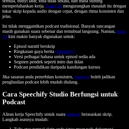
semula, bunyi latar, tona tidak sekata, dan masa sunting
memperlahankan kerja.
Suara AI
mengurangkan masalah itu dengan
tukar skrip kepada audio dengan cepat, dengan ritma konsisten dan
jelas.
Ini tidak menggantikan podcast tradisional. Banyak rancangan
masih gunakan suara sebenar dan temubual langsung. Namun,
suara
AI
kini makin banyak digunakan untuk:
Episod naratif berskrip
Ringkasan gaya berita
(summary)
Versi pelbagai bahasa untuk episod sedia ada
Segmen pendek seperti intro dan iklan
Podcast pendidikan daripada kandungan kursus
Jika sasaran anda penerbitan konsisten,
suara AI
boleh jadikan
penghasilan podcast lebih mudah diulang.
Cara Speechify Studio Berfungsi untuk
Podcast
Aliran kerja Speechify untuk suara
podcast
berasaskan skrip.
Langkah asasnya mudah: