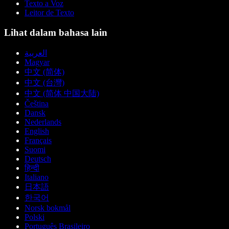
Texto a Voz
Leitor de Texto
Lihat dalam bahasa lain
العربية
Magyar
中文 (简体)
中文 (台灣)
中文 (简体 中国大陆)
Čeština
Dansk
Nederlands
English
Français
Suomi
Deutsch
हिन्दी
Italiano
日本語
한국어
Norsk bokmål
Polski
Português Brasileiro