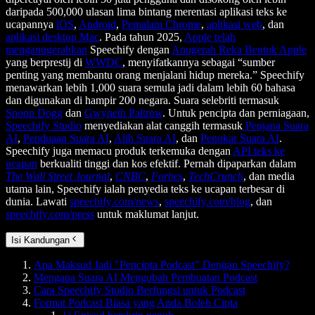
daripada 500,000 ulasan lima bintang merentasi aplikasi teks ke
ucapannya
iOS
,
Android
,
Pemalam Chrome
,
aplikasi web
, dan
aplikasi desktop Mac
. Pada tahun 2025,
Apple telah
menganugerahkan
Speechify dengan
Anugerah Reka Bentuk Apple
yang berprestij di
WWDC
, menyifatkannya sebagai “sumber
penting yang membantu orang menjalani hidup mereka.” Speechify
menawarkan lebih 1,000 suara semula jadi dalam lebih 60 bahasa
dan digunakan di hampir 200 negara. Suara selebriti termasuk
Snoop Dogg
dan
Gwyneth Paltrow
. Untuk pencipta dan perniagaan,
Speechify Studio
menyediakan alat canggih termasuk
Penjana Suara
AI
,
Penduaan Suara AI
,
Alih Suara AI
, dan
Penukar Suara AI
.
Speechify juga memacu produk terkemuka dengan
API teks ke
ucapan
berkualiti tinggi dan kos efektif. Pernah dipaparkan dalam
The Wall Street Journal
,
CNBC
,
Forbes
,
TechCrunch
, dan media
utama lain, Speechify ialah penyedia teks ke ucapan terbesar di
dunia. Lawati
speechify.com/news
,
speechify.com/blog
, dan
speechify.com/press
untuk maklumat lanjut.
Isi Kandungan
Apa Maksud Jadi "Pencipta Podcast" Dengan Speechify?
Mengapa Suara AI Mengubah Pembuatan Podcast
Cara Speechify Studio Berfungsi untuk Podcast
Format Podcast Biasa yang Anda Boleh Cipta