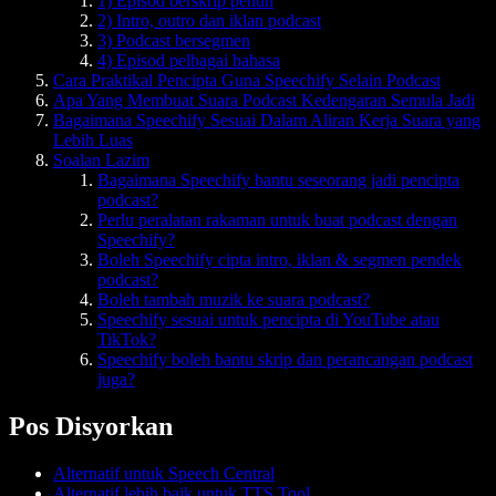
1) Episod berskrip penuh
2) Intro, outro dan iklan podcast
3) Podcast bersegmen
4) Episod pelbagai bahasa
Cara Praktikal Pencipta Guna Speechify Selain Podcast
Apa Yang Membuat Suara Podcast Kedengaran Semula Jadi
Bagaimana Speechify Sesuai Dalam Aliran Kerja Suara yang
Lebih Luas
Soalan Lazim
Bagaimana Speechify bantu seseorang jadi pencipta
podcast?
Perlu peralatan rakaman untuk buat podcast dengan
Speechify?
Boleh Speechify cipta intro, iklan & segmen pendek
podcast?
Boleh tambah muzik ke suara podcast?
Speechify sesuai untuk pencipta di YouTube atau
TikTok?
Speechify boleh bantu skrip dan perancangan podcast
juga?
Pos Disyorkan
Alternatif untuk Speech Central
Alternatif lebih baik untuk TTS Tool