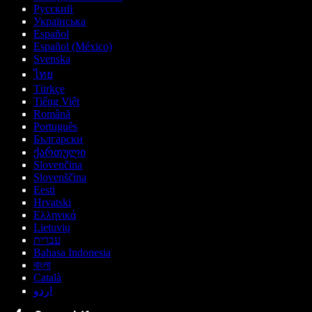
Русский
Українська
Español
Español (México)
Svenska
ไทย
Türkçe
Tiếng Việt
Română
Português
Български
ქართული
Slovenčina
Slovenščina
Eesti
Hrvatski
Ελληνικά
Lietuvių
עברית
Bahasa Indonesia
বাংলা
Català
اردو