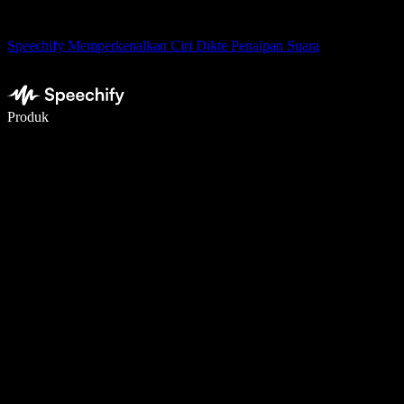
Speechify Memperkenalkan Ciri Dikte Penaipan Suara
Tulis 5× lebih pantas dengan menaip menggunakan suara
Produk
Ketahui Lebih Lanjut