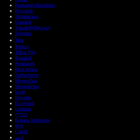
Português Brasileiro
Русский
Українська
Español
Español (México)
Svenska
ไทย
Türkçe
Tiếng Việt
Română
Português
Български
ქართული
Slovenčina
Slovenščina
Eesti
Hrvatski
Ελληνικά
Lietuvių
עברית
Bahasa Indonesia
বাংলা
Català
اردو