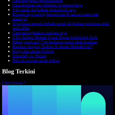
Cara mengatasi perfeksionisme
Cara hentikan rasa terbeban di tempat kerja
5 tip untuk tingkatkan produktiviti saya
Kenapa saya kurang bermotivasi & macam mana nak
atasinya?
10 aplikasi menulis terbaik untuk tingkatkan penulisan anda
pada 2024
Cara meningkatkan motivasi saya
5 Tip Belajar Terbaik Untuk Dapat Gred Lebih Baik
Hilang motivasi? 7 tip berkesan untuk ubah keadaan
Panduan lengkap Todoist & ulasan: Berbaloi tak?
Harga dan ulasan Todoist
Speechify vs. Pocket
Teks ke ucapan untuk doktor
Blog Terkini
Lihat Semua