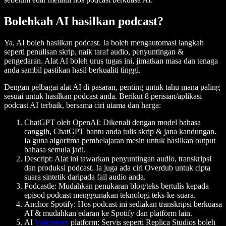
Bolehkah AI hasilkan podcast?
Ya, AI boleh hasilkan podcast. Ia boleh mengautomasi langkah
seperti penulisan skrip, naik taraf audio, penyuntingan &
pengedaran. Alat AI boleh urus tugas ini, jimatkan masa dan tenaga
anda sambil pastikan hasil berkualiti tinggi.
Dengan pelbagai alat AI di pasaran, penting untuk tahu mana paling
sesuai untuk hasilkan podcast anda. Berikut 8 perisian/aplikasi
podcast AI terbaik, bersama ciri utama dan harga:
ChatGPT oleh OpenAI:
Dikenali dengan model bahasa
canggih, ChatGPT bantu anda tulis skrip & jana kandungan.
Ia guna algoritma pembelajaran mesin untuk hasilkan output
bahasa semula jadi.
Descript:
Alat ini tawarkan penyuntingan audio, transkripsi
dan produksi podcast. Ia juga ada ciri Overdub untuk cipta
suara sintetik daripada fail audio anda.
Podcastle:
Mudahkan penukaran blog/teks bertulis kepada
episod podcast menggunakan teknologi teks-ke-suara.
Anchor Spotify:
Hos podcast ini sediakan transkripsi berkuasa
AI & mudahkan edaran ke Spotify dan platform lain.
AI
Voiceover
platform:
Servis seperti Replica Studios boleh