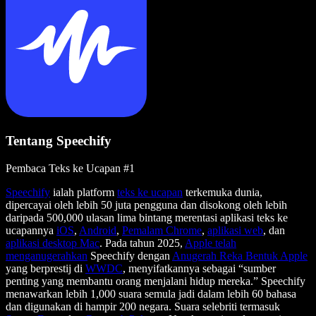
Tentang Speechify
Pembaca Teks ke Ucapan #1
Speechify
ialah platform
teks ke ucapan
terkemuka dunia,
dipercayai oleh lebih 50 juta pengguna dan disokong oleh lebih
daripada 500,000 ulasan lima bintang merentasi aplikasi teks ke
ucapannya
iOS
,
Android
,
Pemalam Chrome
,
aplikasi web
, dan
aplikasi desktop Mac
. Pada tahun 2025,
Apple telah
menganugerahkan
Speechify dengan
Anugerah Reka Bentuk Apple
yang berprestij di
WWDC
, menyifatkannya sebagai “sumber
penting yang membantu orang menjalani hidup mereka.” Speechify
menawarkan lebih 1,000 suara semula jadi dalam lebih 60 bahasa
dan digunakan di hampir 200 negara. Suara selebriti termasuk