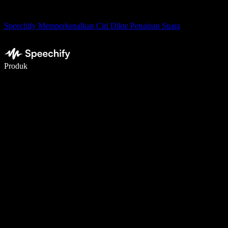
Speechify Memperkenalkan Ciri Dikte Penaipan Suara
Tulis 5× lebih pantas dengan menaip menggunakan suara
Produk
Ketahui Lebih Lanjut