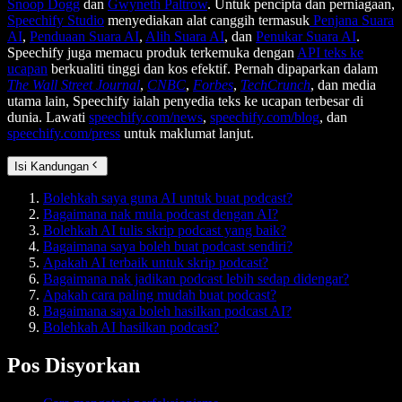
Snoop Dogg
dan
Gwyneth Paltrow
. Untuk pencipta dan perniagaan,
Speechify Studio
menyediakan alat canggih termasuk
Penjana Suara
AI
,
Penduaan Suara AI
,
Alih Suara AI
, dan
Penukar Suara AI
.
Speechify juga memacu produk terkemuka dengan
API teks ke
ucapan
berkualiti tinggi dan kos efektif. Pernah dipaparkan dalam
The Wall Street Journal
,
CNBC
,
Forbes
,
TechCrunch
, dan media
utama lain, Speechify ialah penyedia teks ke ucapan terbesar di
dunia. Lawati
speechify.com/news
,
speechify.com/blog
, dan
speechify.com/press
untuk maklumat lanjut.
Isi Kandungan
Bolehkah saya guna AI untuk buat podcast?
Bagaimana nak mula podcast dengan AI?
Bolehkah AI tulis skrip podcast yang baik?
Bagaimana saya boleh buat podcast sendiri?
Apakah AI terbaik untuk skrip podcast?
Bagaimana nak jadikan podcast lebih sedap didengar?
Apakah cara paling mudah buat podcast?
Bagaimana saya boleh hasilkan podcast AI?
Bolehkah AI hasilkan podcast?
Pos Disyorkan