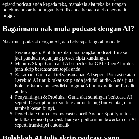
episod podcast anda kepada teks, manakala alat teks-ke-ucapan
boleh menukar kandungan bertulis anda kepada audio berkualiti
tinggi.
Bagaimana nak mula podcast dengan AI?
Nak mula podcast dengan AI, ada beberapa langkah mudah:
Perancangan:
Pilih topik dan buat rangka podcast. Ini akan
jadi panduan sepanjang proses cipta kandungan.
Menulis Skrip:
Guna alat AI seperti ChatGPT OpenAI untuk
jana skrip berdasarkan topik anda.
Rakaman:
Guna alat teks-ke-ucapan AI seperti Podcastle atau
Lyrebird AI untuk tukar skrip anda jadi fail audio. Anda juga
boleh rakam suara sendiri dan guna AI untuk naik taraf kualiti
audio.
Penyuntingan & Produksi:
Guna alat suntingan berkuasa AI
seperti Descript untuk sunting audio, buang bunyi latar, dan
tambah kesan bunyi.
Penerbitan:
Guna hos podcast seperti Anchor Spotify untuk
terbitkan episod podcast. Banyak platform ini tawarkan ciri AI
seperti transkripsi automatik.
Bolehkah AI tulis skrip podcast yang