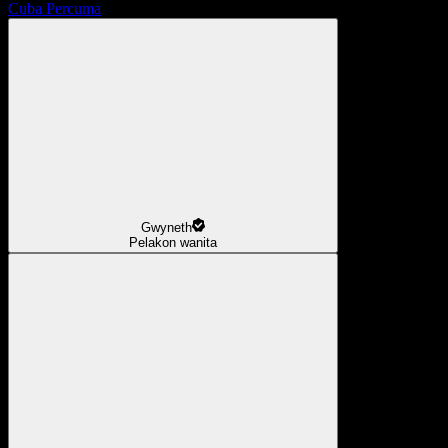
Cuba Percuma
Gwyneth
Pelakon wanita