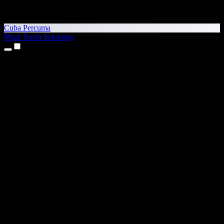
Cuba Percuma
Muat Turun Sekarang
Produk
Teks kepada Pertuturan
Aplikasi iPhone & iPad
Aplikasi Android
Sambungan Chrome
Sambungan Edge
Aplikasi Web
Aplikasi Mac
Aplikasi Windows