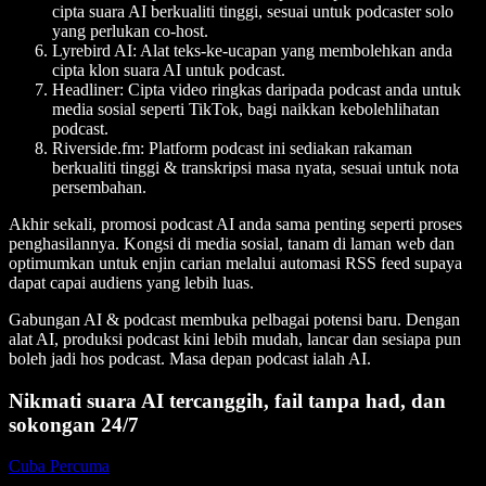
cipta suara AI berkualiti tinggi, sesuai untuk podcaster solo
yang perlukan co-host.
Lyrebird AI:
Alat teks-ke-ucapan yang membolehkan anda
cipta klon suara AI untuk podcast.
Headliner:
Cipta video ringkas daripada podcast anda untuk
media sosial seperti TikTok, bagi naikkan kebolehlihatan
podcast.
Riverside.fm:
Platform podcast ini sediakan rakaman
berkualiti tinggi & transkripsi masa nyata, sesuai untuk nota
persembahan.
Akhir sekali, promosi podcast AI anda sama penting seperti proses
penghasilannya. Kongsi di media sosial, tanam di laman web dan
optimumkan untuk enjin carian melalui automasi RSS feed supaya
dapat capai audiens yang lebih luas.
Gabungan AI & podcast membuka pelbagai potensi baru. Dengan
alat AI, produksi podcast kini lebih mudah, lancar dan sesiapa pun
boleh jadi hos podcast. Masa depan podcast ialah AI.
Nikmati suara AI tercanggih, fail tanpa had, dan
sokongan 24/7
Cuba Percuma