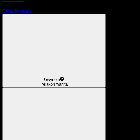
Cuba Percuma
Gwyneth
Pelakon wanita