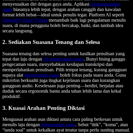
menyesuaikan diri dengan gaya anda. Aplikasi
AI pengecaman
suara
biasanya lebih tepat, dengan arahan canggih dan kawalan
format lebih hebat—ideal untuk penulis tegar. Platform AI seperti
Speechify Voice Typing
menambah baik lagi pengalaman menulis
suara, di mana pengguna boleh bercakap, baiki, dan tambah idea
secara langsung.
2. Sediakan Suasana Tenang dan Selesa
Suasana tenang dan selesa penting untuk hasilkan penulisan yang
tepat dan laju dengan
AI pengecaman suara
. Bunyi bising ganggu
pengecaman suara, menyebabkan kesilapan transkripsi dan
memperlahankan penulisan. Pilih tempat tenang, kurang gangguan
supaya alat
pengecaman suara
boleh fokus pada suara anda. Guna
mikrofon berkualiti juga tingkat kejelasan suara dan kurangkan
gangguan audio. Keselesaan juga penting—berdiri, berjalan atau
duduk secara ergonomik bantu anda tahan lebih lama dan kekal
produktif.
3. Kuasai Arahan Penting Diktasi
Menguasai arahan asas diktasi antara cara paling berkesan untuk
menulis laju dengan
pengecaman suara
. Sebut “titik”, “koma”, atau
“tanda soal” untuk kekalkan ayat teratur tanpa perlu sunting manual.