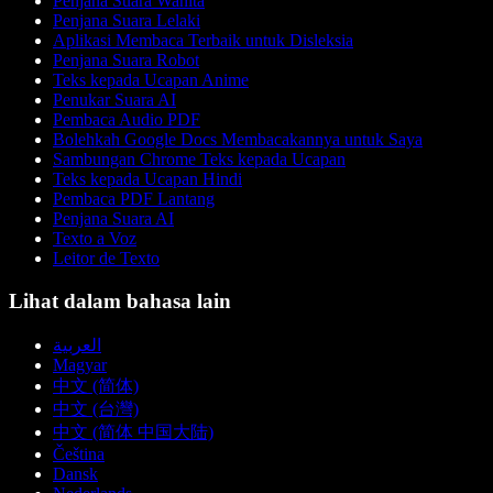
Penjana Suara Wanita
Penjana Suara Lelaki
Aplikasi Membaca Terbaik untuk Disleksia
Penjana Suara Robot
Teks kepada Ucapan Anime
Penukar Suara AI
Pembaca Audio PDF
Bolehkah Google Docs Membacakannya untuk Saya
Sambungan Chrome Teks kepada Ucapan
Teks kepada Ucapan Hindi
Pembaca PDF Lantang
Penjana Suara AI
Texto a Voz
Leitor de Texto
Lihat dalam bahasa lain
العربية
Magyar
中文 (简体)
中文 (台灣)
中文 (简体 中国大陆)
Čeština
Dansk