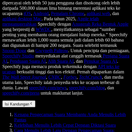
dipercayai oleh lebih 50 juta pengguna dan disokong oleh lebih
daripada 500,000 ulasan lima bintang merentasi aplikasi teks ke
ucapannya
iOS
,
Android
,
Pemalam Chrome
,
aplikasi web
, dan
aplikasi desktop Mac
. Pada tahun 2025,
Apple telah
menganugerahkan
Speechify dengan
Anugerah Reka Bentuk Apple
yang berprestij di
WWDC
, menyifatkannya sebagai “sumber
penting yang membantu orang menjalani hidup mereka.” Speechify
menawarkan lebih 1,000 suara semula jadi dalam lebih 60 bahasa
dan digunakan di hampir 200 negara. Suara selebriti termasuk
Snoop Dogg
dan
Gwyneth Paltrow
. Untuk pencipta dan perniagaan,
Speechify Studio
menyediakan alat canggih termasuk
Penjana Suara
AI
,
Penduaan Suara AI
,
Alih Suara AI
, dan
Penukar Suara AI
.
Speechify juga memacu produk terkemuka dengan
API teks ke
ucapan
berkualiti tinggi dan kos efektif. Pernah dipaparkan dalam
The Wall Street Journal
,
CNBC
,
Forbes
,
TechCrunch
, dan media
utama lain, Speechify ialah penyedia teks ke ucapan terbesar di
dunia. Lawati
speechify.com/news
,
speechify.com/blog
, dan
speechify.com/press
untuk maklumat lanjut.
Isi Kandungan
Kenapa Pengecaman Suara Membantu Anda Menulis Lebih
Pantas
Kelebihan Menulis Lebih Cepat Dengan Diktasi Suara
Cara Menulis Lebih Laju Dengan Pengecaman Suara: