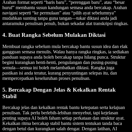
Arahan format seperti “baris baru”, “perenggan baru”, atau “besar
huruf” membantu susun kandungan semasa anda bercakap. Arahan
navigasi seperti “ke permulaan” atau “pilih ayat sebelumnya”
mudahkan sunting tanpa guna tangan—tukar diktasi anda jadi
antaramuka penulisan penuh, bukan sekadar alat transkripsi ringkas.
4. Buat Rangka Sebelum Mulakan Diktasi
Membuat rangka sebelum mula bercakap bantu susun idea dan elak
gangguan semasa menulis. Walau hanya rangka ringkas, ia sediakan
panduan supaya anda boleh bercakap tanpa hilang punca. Struktur
begini kurangkan henti-henti, pengulangan dan pusing-pusing
semula—semua ini boleh melambatkan diktasi. Rangka juga
pastikan isi anda teratur, kurang penyuntingan selepas itu, dan
mempercepatkan keseluruhan proses penulisan.
5. Bercakap Dengan Jelas & Kekalkan Rentak
Stabil
Bercakap jelas dan kekalkan rentak bantu ketepatan serta kelajuan
penulisan. Tak perlu berlebih-lebihan menyebut, tapi kejelasan
penting supaya AI boleh faham setiap perkataan dan struktur ayat.
Kekalkan ritma bercakap stabil bantu sistem tentukan tanda baca
dengan betul dan kurangkan salah dengar. Dengan latihan, AI