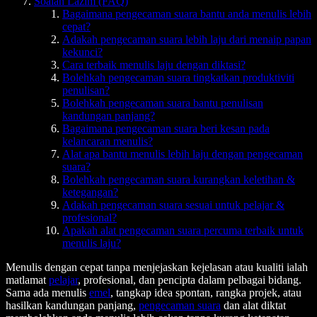
Soalan Lazim (FAQ)
Bagaimana pengecaman suara bantu anda menulis lebih
cepat?
Adakah pengecaman suara lebih laju dari menaip papan
kekunci?
Cara terbaik menulis laju dengan diktasi?
Bolehkah pengecaman suara tingkatkan produktiviti
penulisan?
Bolehkah pengecaman suara bantu penulisan
kandungan panjang?
Bagaimana pengecaman suara beri kesan pada
kelancaran menulis?
Alat apa bantu menulis lebih laju dengan pengecaman
suara?
Bolehkah pengecaman suara kurangkan keletihan &
ketegangan?
Adakah pengecaman suara sesuai untuk pelajar &
profesional?
Apakah alat pengecaman suara percuma terbaik untuk
menulis laju?
Menulis dengan cepat tanpa menjejaskan kejelasan atau kualiti ialah
matlamat
pelajar
, profesional, dan pencipta dalam pelbagai bidang.
Sama ada menulis
emel
, tangkap idea spontan, rangka projek, atau
hasilkan kandungan panjang,
pengecaman suara
dan alat diktat