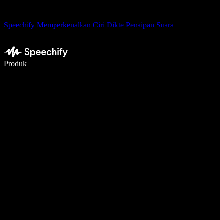
Speechify Memperkenalkan Ciri Dikte Penaipan Suara
Tulis 5× lebih pantas dengan menaip menggunakan suara
Produk
Ketahui Lebih Lanjut