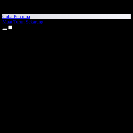
Cuba Percuma
Muat Turun Sekarang
Produk
Teks kepada Pertuturan
Aplikasi iPhone & iPad
Aplikasi Android
Sambungan Chrome
Sambungan Edge
Aplikasi Web
Aplikasi Mac
Aplikasi Windows