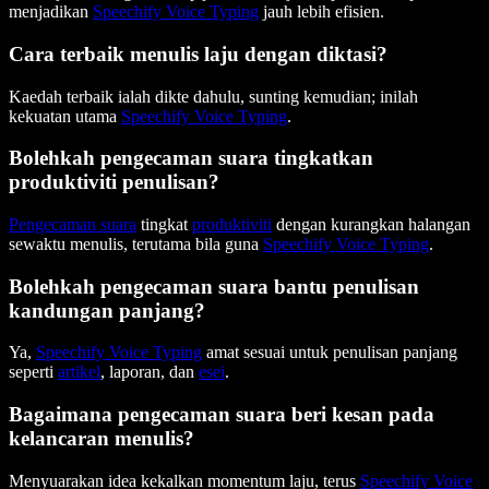
menjadikan
Speechify Voice Typing
jauh lebih efisien.
Cara terbaik menulis laju dengan diktasi?
Kaedah terbaik ialah dikte dahulu, sunting kemudian; inilah
kekuatan utama
Speechify Voice Typing
.
Bolehkah pengecaman suara tingkatkan
produktiviti penulisan?
Pengecaman suara
tingkat
produktiviti
dengan kurangkan halangan
sewaktu menulis, terutama bila guna
Speechify Voice Typing
.
Bolehkah pengecaman suara bantu penulisan
kandungan panjang?
Ya,
Speechify Voice Typing
amat sesuai untuk penulisan panjang
seperti
artikel
, laporan, dan
esei
.
Bagaimana pengecaman suara beri kesan pada
kelancaran menulis?
Menyuarakan idea kekalkan momentum laju, terus
Speechify Voice