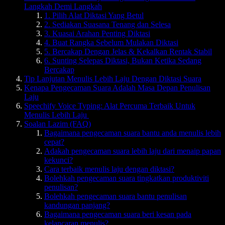
Langkah Demi Langkah
1. Pilih Alat Diktasi Yang Betul
2. Sediakan Suasana Tenang dan Selesa
3. Kuasai Arahan Penting Diktasi
4. Buat Rangka Sebelum Mulakan Diktasi
5. Bercakap Dengan Jelas & Kekalkan Rentak Stabil
6. Sunting Selepas Diktasi, Bukan Ketika Sedang
Bercakap
Tip Lanjutan Menulis Lebih Laju Dengan Diktasi Suara
Kenapa Pengecaman Suara Adalah Masa Depan Penulisan
Laju
Speechify Voice Typing: Alat Percuma Terbaik Untuk
Menulis Lebih Laju
Soalan Lazim (FAQ)
Bagaimana pengecaman suara bantu anda menulis lebih
cepat?
Adakah pengecaman suara lebih laju dari menaip papan
kekunci?
Cara terbaik menulis laju dengan diktasi?
Bolehkah pengecaman suara tingkatkan produktiviti
penulisan?
Bolehkah pengecaman suara bantu penulisan
kandungan panjang?
Bagaimana pengecaman suara beri kesan pada
kelancaran menulis?