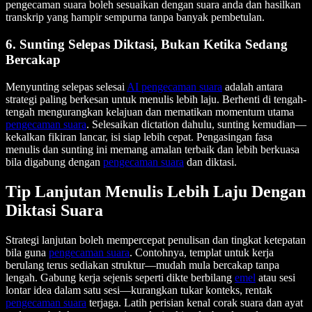
pengecaman suara boleh sesuaikan dengan suara anda dan hasilkan
transkrip yang hampir sempurna tanpa banyak pembetulan.
6. Sunting Selepas Diktasi, Bukan Ketika Sedang
Bercakap
Menyunting selepas selesai
AI pengecaman suara
adalah antara
strategi paling berkesan untuk menulis lebih laju. Berhenti di tengah-
tengah mengurangkan kelajuan dan mematikan momentum utama
pengecaman suara
. Selesaikan dictation dahulu, sunting kemudian—
kekalkan fikiran lancar, isi siap lebih cepat. Pengasingan fasa
menulis dan sunting ini memang amalan terbaik dan lebih berkuasa
bila digabung dengan
pengecaman suara
dan diktasi.
Tip Lanjutan Menulis Lebih Laju Dengan
Diktasi Suara
Strategi lanjutan boleh mempercepat penulisan dan tingkat ketepatan
bila guna
pengecaman suara
. Contohnya, templat untuk kerja
berulang terus sediakan struktur—mudah mula bercakap tanpa
lengah. Gabung kerja sejenis seperti dikte berbilang
emel
atau sesi
lontar idea dalam satu sesi—kurangkan tukar konteks, rentak
pengecaman suara
terjaga. Latih perisian kenal corak suara dan ayat