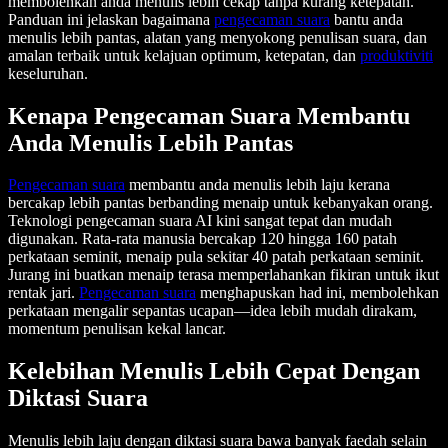
membolehkan anda menulis lebih cekap tanpa kurang ketepatan.
Panduan ini jelaskan bagaimana
pengecaman suara
bantu anda
menulis lebih pantas, alatan yang menyokong penulisan suara, dan
amalan terbaik untuk kelajuan optimum, ketepatan, dan
produktiviti
keseluruhan.
Kenapa Pengecaman Suara Membantu
Anda Menulis Lebih Pantas
Pengecaman suara
membantu anda menulis lebih laju kerana
bercakap lebih pantas berbanding menaip untuk kebanyakan orang.
Teknologi pengecaman suara AI kini sangat tepat dan mudah
digunakan. Rata-rata manusia bercakap 120 hingga 160 patah
perkataan seminit, menaip pula sekitar 40 patah perkataan seminit.
Jurang ini buatkan menaip terasa memperlahankan fikiran untuk ikut
rentak jari.
Pengecaman suara
menghapuskan had ini, membolehkan
perkataan mengalir sepantas ucapan—idea lebih mudah dirakam,
momentum penulisan kekal lancar.
Kelebihan Menulis Lebih Cepat Dengan
Diktasi Suara
Menulis lebih laju dengan diktasi suara bawa banyak faedah selain