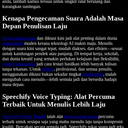
anda, tambah kamus tersuai untuk singkir ralat berulang dan
kurangkan suntingan.
Kenapa Pengecaman Suara Adalah Masa
Depan Penulisan Laju
Pengecaman suara
dan diktasi kini jadi alat penting dalam dunia
produktiviti
moden kerana teknologi AI makin maju. Menulis
dengan suara kini sangat tepat, mudah diakses, dan efisien—sesuai
untuk kandungan pendek atau panjang. Di tempat kerja, sekolah,
dan dunia kreatif yang semakin perlukan kelajuan dan fleksibiliti,
pengecaman suara
jadi cara lestari hasilkan lebih banyak tulisan
tanpa tekanan. Untuk
pelajar
, profesional, dan semua penulis,
menggunakan diktasi bukan sekadar tingkat
produktiviti
, malah
mengubah cara menulis—lebih semula jadi dan bersedia hadapi
masa depan.
Speechify Voice Typing: Alat Percuma
Terbaik Untuk Menulis Lebih Laju
Speechify Voice Typing
ialah alat
pengecaman suara
percuma
terbaik untuk sesiapa saja yang mahu menulis laju tanpa kompromi
kualiti. Bercakap secara semula jadi, Speechify tukar suara jadi teks