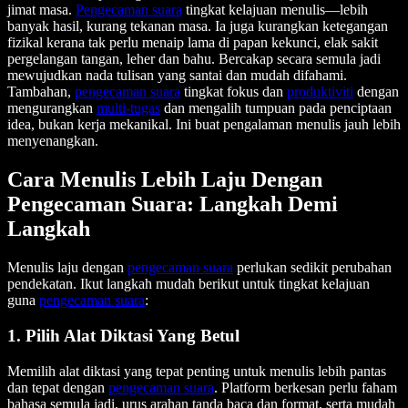
jimat masa.
Pengecaman suara
tingkat kelajuan menulis—lebih
banyak hasil, kurang tekanan masa. Ia juga kurangkan ketegangan
fizikal kerana tak perlu menaip lama di papan kekunci, elak sakit
pergelangan tangan, leher dan bahu. Bercakap secara semula jadi
mewujudkan nada tulisan yang santai dan mudah difahami.
Tambahan,
pengecaman suara
tingkat fokus dan
produktiviti
dengan
mengurangkan
multi-tugas
dan mengalih tumpuan pada penciptaan
idea, bukan kerja mekanikal. Ini buat pengalaman menulis jauh lebih
menyenangkan.
Cara Menulis Lebih Laju Dengan
Pengecaman Suara: Langkah Demi
Langkah
Menulis laju dengan
pengecaman suara
perlukan sedikit perubahan
pendekatan. Ikut langkah mudah berikut untuk tingkat kelajuan
guna
pengecaman suara
:
1. Pilih Alat Diktasi Yang Betul
Memilih alat diktasi yang tepat penting untuk menulis lebih pantas
dan tepat dengan
pengecaman suara
. Platform berkesan perlu faham
bahasa semula jadi, urus arahan tanda baca dan format, serta mudah