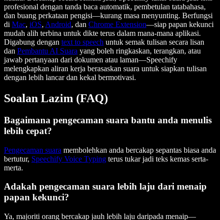
profesional dengan tanda baca automatik, pembetulan tatabahasa,
dan buang perkataan pengisi—kurang masa menyunting. Berfungsi
di
Mac
,
iOS
,
Android
, dan
Chrome Extension
—siap papan kekunci
mudah alih terbina untuk dikte terus dalam mana-mana aplikasi.
Digabung dengan
text to speech
untuk semak tulisan secara lisan
dan
Pembantu AI Suara
yang boleh ringkaskan, terangkan, atau
jawab pertanyaan dari dokumen atau laman—Speechify
melengkapkan aliran kerja berasaskan suara untuk siapkan tulisan
dengan lebih lancar dan kekal bermotivasi.
Soalan Lazim (FAQ)
Bagaimana pengecaman suara bantu anda menulis
lebih cepat?
Pengecaman suara
membolehkan anda bercakap sepantas biasa anda
bertutur,
Speechify Voice Typing
terus tukar jadi teks kemas serta-
merta.
Adakah pengecaman suara lebih laju dari menaip
papan kekunci?
Ya, majoriti orang bercakap jauh lebih laju daripada menaip—