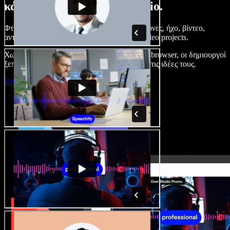
κάνετε με το Speechify Studio.
Φτιάξτε voice overs, προσθέστε δωρεάν εικόνες, ήχο, βίντεο,
αντιγραφή φωνής – ολοκληρωμένα audio/video projects.
Χωρίς καμπύλη εκμάθησης και με όλα στον browser, οι δημιουργοί
ξεπερνούν τα κλασικά όρια και δίνουν ζωή στις ιδέες τους.
Ξεκινήστε με το Studio