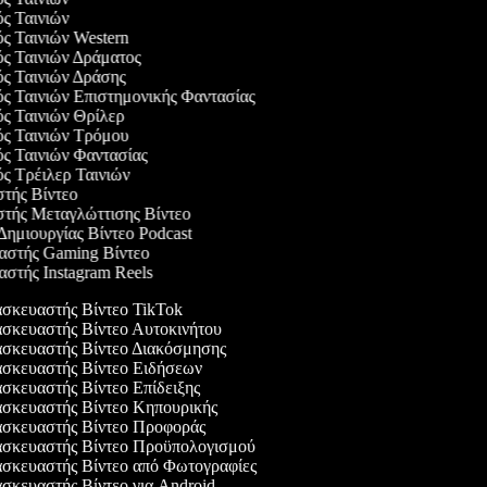
ός Ταινιών
ός Ταινιών Western
ός Ταινιών Δράματος
ός Ταινιών Δράσης
ός Ταινιών Επιστημονικής Φαντασίας
ός Ταινιών Θρίλερ
γός Ταινιών Τρόμου
ός Ταινιών Φαντασίας
ός Τρέιλερ Ταινιών
στής Βίντεο
στής Μεταγλώττισης Βίντεο
 Δημιουργίας Βίντεο Podcast
υαστής Gaming Βίντεο
αστής Instagram Reels
σκευαστής Βίντεο TikTok
σκευαστής Βίντεο Αυτοκινήτου
σκευαστής Βίντεο Διακόσμησης
σκευαστής Βίντεο Ειδήσεων
κευαστής Βίντεο Επίδειξης
σκευαστής Βίντεο Κηπουρικής
σκευαστής Βίντεο Προφοράς
σκευαστής Βίντεο Προϋπολογισμού
σκευαστής Βίντεο από Φωτογραφίες
κευαστής Βίντεο για Android