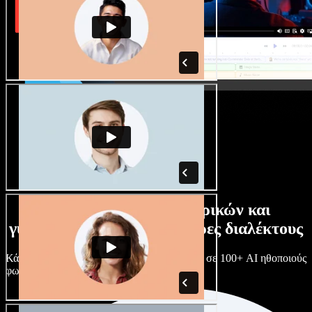
Τεράστια συλλογή ανδρικών και
γυναικείων φωνών με άπειρες διαλέκτους
Κάθε έργο είναι μοναδικό. Διάλεξε ανάμεσα σε 100+ AI ηθοποιούς
φωνής & διαλέκτους και κάν’ τους όπως θες.