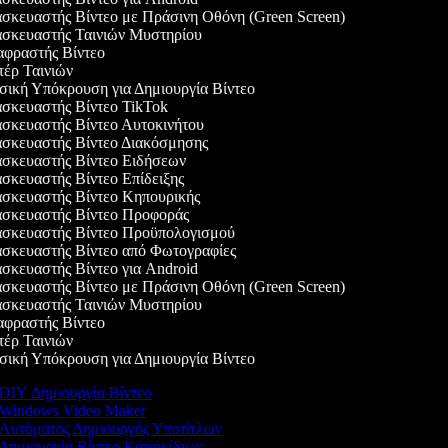
κευαστής Βίντεο με Πράσινη Οθόνη (Green Screen)
σκευαστής Ταινιών Μυστηρίου
φραστής Βίντεο
έρ Ταινιών
κή Υπόκρουση για Δημιουργία Βίντεο
σκευαστής Βίντεο TikTok
σκευαστής Βίντεο Αυτοκινήτου
σκευαστής Βίντεο Διακόσμησης
σκευαστής Βίντεο Ειδήσεων
κευαστής Βίντεο Επίδειξης
σκευαστής Βίντεο Κηπουρικής
σκευαστής Βίντεο Προφοράς
σκευαστής Βίντεο Προϋπολογισμού
σκευαστής Βίντεο από Φωτογραφίες
κευαστής Βίντεο για Android
κευαστής Βίντεο με Πράσινη Οθόνη (Green Screen)
σκευαστής Ταινιών Μυστηρίου
φραστής Βίντεο
έρ Ταινιών
κή Υπόκρουση για Δημιουργία Βίντεο
DIY Δημιουργία Βίντεο
Windows Video Maker
Αυτόματος Δημιουργός Υποτίτλων
Δημιουργία Βίντεο Κατοικίδιων