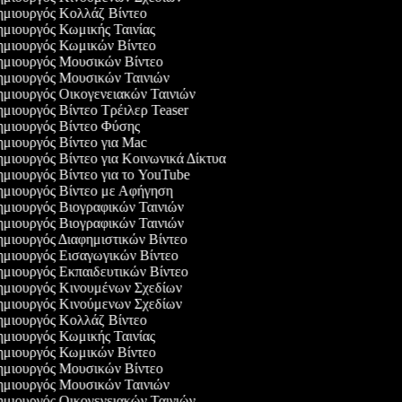
μιουργός Κολλάζ Βίντεο
μιουργός Κωμικής Ταινίας
μιουργός Κωμικών Βίντεο
μιουργός Μουσικών Βίντεο
μιουργός Μουσικών Ταινιών
μιουργός Οικογενειακών Ταινιών
μιουργός Βίντεο Τρέιλερ Teaser
μιουργός Βίντεο Φύσης
μιουργός Βίντεο για Mac
μιουργός Βίντεο για Κοινωνικά Δίκτυα
μιουργός Βίντεο για το YouTube
μιουργός Βίντεο με Αφήγηση
μιουργός Βιογραφικών Ταινιών
μιουργός Βιογραφικών Ταινιών
μιουργός Διαφημιστικών Βίντεο
μιουργός Εισαγωγικών Βίντεο
μιουργός Εκπαιδευτικών Βίντεο
μιουργός Κινουμένων Σχεδίων
μιουργός Κινούμενων Σχεδίων
μιουργός Κολλάζ Βίντεο
μιουργός Κωμικής Ταινίας
μιουργός Κωμικών Βίντεο
μιουργός Μουσικών Βίντεο
μιουργός Μουσικών Ταινιών
μιουργός Οικογενειακών Ταινιών