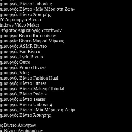
μιουργός Βίντεο Unboxing
μιουργός Βίντεο «Μία Μέρα στη Ζωή»
μιουργός Βίντεο Άσκησης
Y Δημιουργία Βίντεο
ndows Video Maker
τόματος Δημιουργός Υποτίτλων
μιουργία Βίντεο Κατοικίδιων
μιουργία Βίντεο Μικρού Μήκους
μιουργός ASMR Βίντεο
μιουργός Fan Βίντεο
μιουργός Lyric Βίντεο
μιουργός Outro
μιουργός Promo Βίντεο
μιουργός Vlog
μιουργός Βίντεο Fashion Haul
μιουργός Βίντεο Fitness
μιουργός Βίντεο Makeup Tutorial
μιουργός Βίντεο Podcast
μιουργός Βίντεο Teaser
μιουργός Βίντεο Unboxing
μιουργός Βίντεο «Μία Μέρα στη Ζωή»
μιουργός Βίντεο Άσκησης
ός Βίντεο Ακινήτων
ός Βίντεο Αντιδράσεων