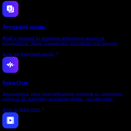
Αντιγραφή φωνής
Φτιάξτε ποιοτικά AI αντίγραφα ανθρώπινων φωνών σε
δευτερόλεπτα. Χωρίς εγκατάσταση, κατευθείαν στον browser.
Δείτε την Αντιγραφή φωνής
Voice Over
Δημιουργήστε voice overs ανθρώπινης ποιότητας σε πραγματικό
χρόνο με AI. Αφήγηση για κείμενα, βίντεο – σε κάθε στυλ.
Δείτε το Voice Over