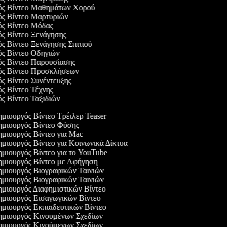
γός Βίντεο Μαθημάτων Χορού
γός Βίντεο Μαρτυριών
γός Βίντεο Μόδας
ός Βίντεο Ξενάγησης
ός Βίντεο Ξενάγησης Σπιτιού
ός Βίντεο Οδηγιών
γός Βίντεο Παρουσίασης
γός Βίντεο Προσκλήσεων
ός Βίντεο Συνέντευξης
ός Βίντεο Τέχνης
ός Βίντεο Ταξιδιών
μιουργός Βίντεο Τρέιλερ Teaser
μιουργός Βίντεο Φύσης
μιουργός Βίντεο για Mac
μιουργός Βίντεο για Κοινωνικά Δίκτυα
μιουργός Βίντεο για το YouTube
μιουργός Βίντεο με Αφήγηση
μιουργός Βιογραφικών Ταινιών
μιουργός Βιογραφικών Ταινιών
μιουργός Διαφημιστικών Βίντεο
μιουργός Εισαγωγικών Βίντεο
μιουργός Εκπαιδευτικών Βίντεο
μιουργός Κινουμένων Σχεδίων
μιουργός Κινούμενων Σχεδίων