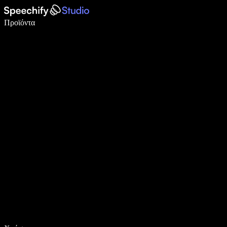
Γράψτε 5× πιο γρήγορα με φωνητική πληκτρολόγηση
Προϊόντα
Μάθετε περισσότερα