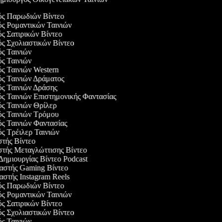
γός Παρωδιών Βίντεο
ός Ρομαντικών Ταινιών
ός Σατιρικών Βίντεο
ός Σχολιαστικών Βίντεο
ός Ταινιών
ός Ταινιών
ός Ταινιών Western
ός Ταινιών Δράματος
ός Ταινιών Δράσης
ός Ταινιών Επιστημονικής Φαντασίας
ός Ταινιών Θρίλερ
γός Ταινιών Τρόμου
ός Ταινιών Φαντασίας
ός Τρέιλερ Ταινιών
στής Βίντεο
στής Μεταγλώττισης Βίντεο
 Δημιουργίας Βίντεο Podcast
υαστής Gaming Βίντεο
αστής Instagram Reels
γός Παρωδιών Βίντεο
ός Ρομαντικών Ταινιών
ός Σατιρικών Βίντεο
ός Σχολιαστικών Βίντεο
ός Ταινιών