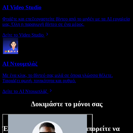
AI Video Studio
Φτιάξτε και επεξεργαστείτε βίντεο από το μηδέν με τα AI εργαλεία
μας. Όλη η παραγωγή βίντεο σε ένα μέρος.
Δείτε το Video Studio
AI Ντουμπλάζ
Με ένα κλικ, το βίντεό σας μιλά σε όποια γλώσσα θέλετε.
Ταιριάζει φωνή, τονικότητα και ρυθμό.
Δείτε το AI Ντουμπλάζ
Δοκιμάστε το μόνοι σας
Ένα μικρό δείγμα από όσα μπορείτε να