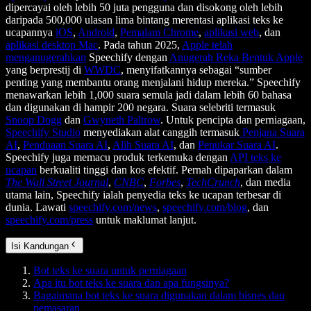
dipercayai oleh lebih 50 juta pengguna dan disokong oleh lebih
daripada 500,000 ulasan lima bintang merentasi aplikasi teks ke
ucapannya
iOS
,
Android
,
Pemalam Chrome
,
aplikasi web
, dan
aplikasi desktop Mac
. Pada tahun 2025,
Apple telah
menganugerahkan
Speechify dengan
Anugerah Reka Bentuk Apple
yang berprestij di
WWDC
, menyifatkannya sebagai “sumber
penting yang membantu orang menjalani hidup mereka.” Speechify
menawarkan lebih 1,000 suara semula jadi dalam lebih 60 bahasa
dan digunakan di hampir 200 negara. Suara selebriti termasuk
Snoop Dogg
dan
Gwyneth Paltrow
. Untuk pencipta dan perniagaan,
Speechify Studio
menyediakan alat canggih termasuk
Penjana Suara
AI
,
Penduaan Suara AI
,
Alih Suara AI
, dan
Penukar Suara AI
.
Speechify juga memacu produk terkemuka dengan
API teks ke
ucapan
berkualiti tinggi dan kos efektif. Pernah dipaparkan dalam
The Wall Street Journal
,
CNBC
,
Forbes
,
TechCrunch
, dan media
utama lain, Speechify ialah penyedia teks ke ucapan terbesar di
dunia. Lawati
speechify.com/news
,
speechify.com/blog
, dan
speechify.com/press
untuk maklumat lanjut.
Isi Kandungan
Bot teks ke suara untuk perniagaan
Apa itu bot teks ke suara dan apa fungsinya?
Bagaimana bot teks ke suara digunakan dalam bisnes dan
pemasaran