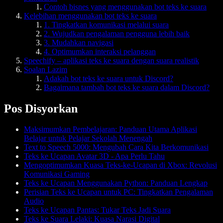
Contoh bisnes yang menggunakan bot teks ke suara
Kelebihan menggunakan bot teks ke suara
1. Tingkatkan komunikasi melalui suara
2. Wujudkan pengalaman pengguna lebih baik
3. Mudahkan navigasi
4. Optimumkan interaksi pelanggan
Speechify – aplikasi teks ke suara dengan suara realistik
Soalan Lazim
Adakah bot teks ke suara untuk Discord?
Bagaimana tambah bot teks ke suara dalam Discord?
Pos Disyorkan
Maksimumkan Pembelajaran: Panduan Utama Aplikasi
Belajar untuk Pelajar Sekolah Menengah
Text to Speech 5000: Mengubah Cara Kita Berkomunikasi
Teks ke Ucapan Avatar 3D - Apa Perlu Tahu
Mengoptimumkan Kuasa Teks-ke-Ucapan di Xbox: Revolusi
Komunikasi Gaming
Teks ke Ucapan Menggunakan Python: Panduan Lengkap
Perisian Teks ke Ucapan untuk PC: Tingkatkan Pengalaman
Audio
Teks ke Ucapan Pantas: Tukar Teks Jadi Suara
Teks ke Suara Lelaki: Kuasa Narasi Digital