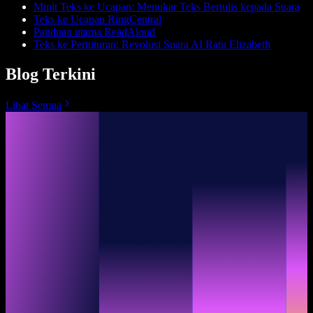
Minit Teks ke Ucapan: Menukar Teks Bertulis kepada Suara
Teks ke Ucapan RingCentral
Panduan utama ReadAloud
Teks ke Pertuturan: Revolusi Suara AI Ratu Elizabeth
Blog Terkini
Lihat Semua