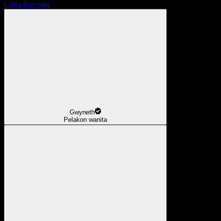
Cuba Percuma
Gwyneth
Pelakon wanita