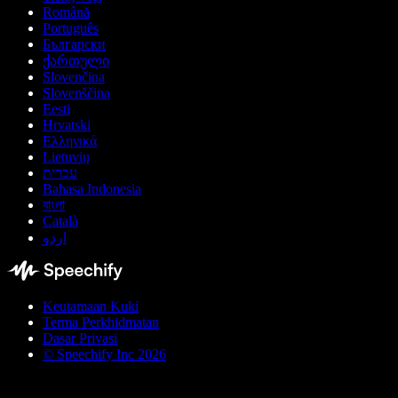
Română
Português
Български
ქართული
Slovenčina
Slovenščina
Eesti
Hrvatski
Ελληνικά
Lietuvių
עברית
Bahasa Indonesia
বাংলা
Català
اردو
Keutamaan Kuki
Terma Perkhidmatan
Dasar Privasi
© Speechify Inc 2026