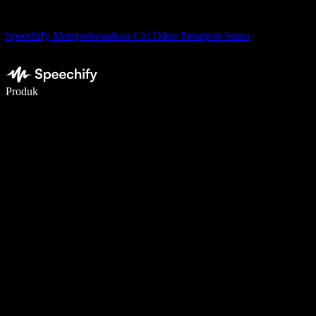
Speechify Memperkenalkan Ciri Dikte Penaipan Suara
Tulis 5× lebih pantas dengan menaip menggunakan suara
Produk
Ketahui Lebih Lanjut