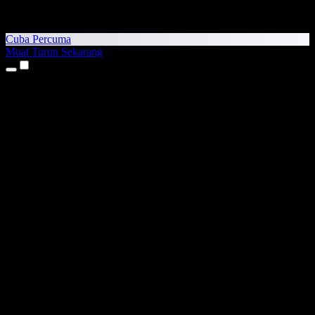
Cuba Percuma
Muat Turun Sekarang
Produk
Teks kepada Pertuturan
Aplikasi iPhone & iPad
Aplikasi Android
Sambungan Chrome
Sambungan Edge
Aplikasi Web
Aplikasi Mac
Aplikasi Windows