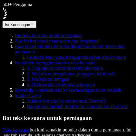
50J+ Pengguna
Isi Kandungan
Bot teks ke suara untuk perniagaan
Apa itu bot teks ke suara dan apa fungsinya?
Bagaimana bot teks ke suara digunakan dalam bisnes dan
pemasaran
Contoh bisnes yang menggunakan bot teks ke suara
Kelebihan menggunakan bot teks ke suara
1. Tingkatkan komunikasi melalui suara
2. Wujudkan pengalaman pengguna lebih baik
3. Mudahkan navigasi
4. Optimumkan interaksi pelanggan
Speechify – aplikasi teks ke suara dengan suara realistik
Soalan Lazim
Adakah bot teks ke suara untuk Discord?
Bagaimana tambah bot teks ke suara dalam Discord?
Bot teks ke suara untuk perniagaan
Teks ke suara
bot kini semakin popular dalam dunia perniagaan. Ini
langkah semula jadi selepas chatbot tradisional.