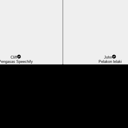
Cliff
John
Pengasas Speechify
Pelakon lelaki