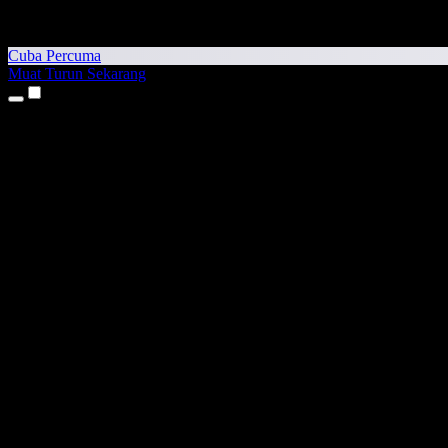
Cuba Percuma
Muat Turun Sekarang
Produk
Teks kepada Pertuturan
Aplikasi iPhone & iPad
Aplikasi Android
Sambungan Chrome
Sambungan Edge
Aplikasi Web
Aplikasi Mac
Aplikasi Windows