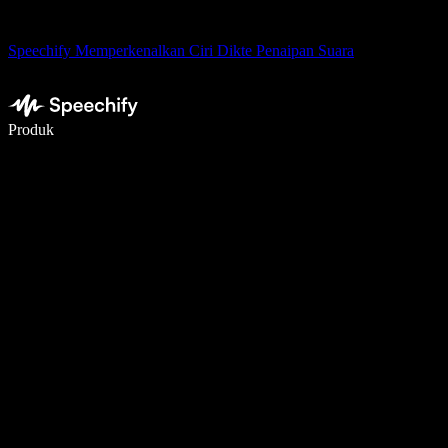
Speechify Memperkenalkan Ciri Dikte Penaipan Suara
Tulis 5× lebih pantas dengan menaip menggunakan suara
Produk
Ketahui Lebih Lanjut