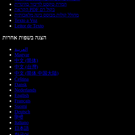
המרת טקסט לדיבור בהינדית
הקראת PDF בקול רם
מחולל קולות מבוסס בינה מלאכותית
Texto a Voz
Leitor de Texto
הצגה בשפות אחרות
العربية
Magyar
中文 (简体)
中文 (台灣)
中文 (简体 中国大陆)
Čeština
Dansk
Nederlands
English
Français
Suomi
Deutsch
हिन्दी
Italiano
日本語
한국어