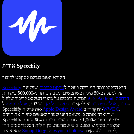
אודות Speechify
הקורא הטוב בעולם לטקסט לדיבור
היא הפלטפורמה המובילה בעולם ל
טקסט לדיבור
, שנשענת
Speechify
על למעלה מ-50 מיליון משתמשים ומגובה ביותר מ-500,000 ביקורות
הרחבת
,
Android
,
iOS
חמישה כוכבים על מוצרי הטקסט לדיבור שלה ל-
כרום
,
אפליקציית ווב
ואפליקציית
דסקטופ למק
. ב-2025,
אפל העניקה
ל-
,
WWDC
היוקרתי ב-
Apple Design Award
Speechify את פרס ה-
ותיארה אותה כ"משאב חיוני שעוזר לאנשים לחיות את חייהם."
Speechify מציעה יותר מ-1,000 קולות טבעיים ביותר מ-60 שפות,
ונמצאת בשימוש כמעט ב-200 מדינות. בין קולות הסלבריטאים ניתן
. ליוצרים ולעסקים,
Gwyneth Paltrow
ו-
Snoop Dogg
למצוא את