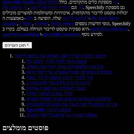
,
מחולל קולות AI
מספקת כלים מתקדמים, כולל
Speechify Studio
. Speechify גם מספקת
מחליף קולות AI
וגם
דיבוב AI
,
שיבוטי קול AI
יכולות טקסט לדיבור מתקדמות, איכותיות ומשתלמות למוצרים מובילים
The Wall Street
שלה. הופיעה ב-
API לטקסט לדיבור
באמצעות ה-
וגופי חדשות נוספים, Speechify
TechCrunch
,
Forbes
,
CNBC
,
Journal
,
speechify.com/news
היא ספקית טקסט לדיבור הגדולה בעולם. בקרו ב-
למידע נוסף.
speechify.com/press
ו-
speechify.com/blog
תוכן העניינים
מבוא: מהפכת יצירת תוכן ביוטיוב עם טקסט לדיבור
הקסם של TTS: טקסט הופך לקול
קול בינה מלאכותית: עתיד הקריינות ביוטיוב
שימושים מעשיים: מפודקאסטים ועד לימוד מקוון
איך לבחור תוכנת טקסט לדיבור נכונה
איך להשתמש ב-TTS לוידאו ביוטיוב
מעבר לאנגלית: גם לשפות אחרות
טיפים לשיפור חוויית TTS
שיקולים משפטיים: שימוש מסחרי וזכויות יוצרים
סיכום: טקסט לדיבור משנה את המשחק ליוטיוברים
Speechify טקסט לדיבור
שאלות נפוצות על טקסט לדיבור ביוטיוב
פוסטים מומלצים