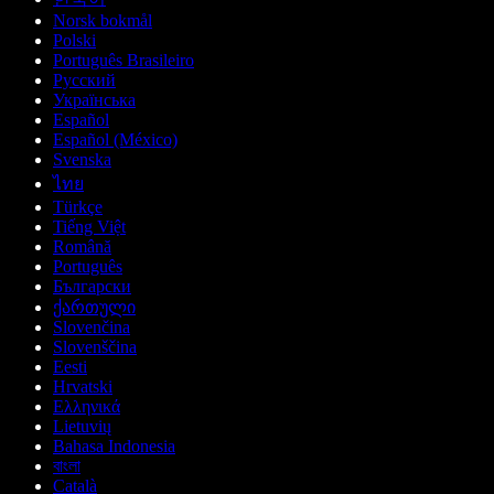
Norsk bokmål
Polski
Português Brasileiro
Русский
Українська
Español
Español (México)
Svenska
ไทย
Türkçe
Tiếng Việt
Română
Português
Български
ქართული
Slovenčina
Slovenščina
Eesti
Hrvatski
Ελληνικά
Lietuvių
Bahasa Indonesia
বাংলা
Català