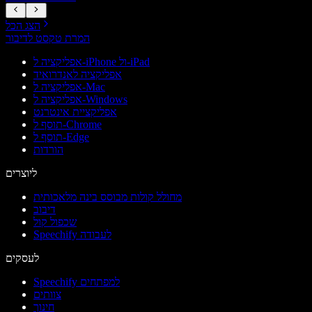
הצג הכל
המרת טקסט לדיבור
אפליקציה ל-iPhone ול-iPad
אפליקציה לאנדרואיד
אפליקציה ל-Mac
אפליקציה ל-Windows
אפליקציית אינטרנט
תוסף ל-Chrome
תוסף ל-Edge
הורדות
ליוצרים
מחולל קולות מבוסס בינה מלאכותית
דיבוב
שכפול קול
Speechify לעבודה
לעסקים
Speechify למפתחים
צוותים
חינוך