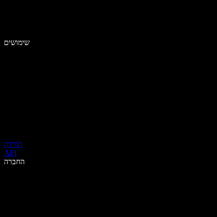
שימושים
הורדה
API
החברה