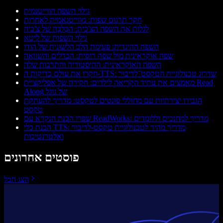
גילוי השפה הווייטנמית
חקר תרגום שפות: מווייטנאמית לאחרות
לגלות את השפה הצ'כית: הכִּלבָּה של צ'כיה
גילוי השפות של ליטא
השפה ההינדית: פעימת הלב הלשונית של הודו
שפה אוקראינית מול שפה רוסית: הבדלים והשוואה
השפה האוקראינית: ההיסטוריה והתרבות שלה
חקרו את עולם בדיקות ה-TTS: שדרוג טכנולוגיית הטקסט־לדיבור
מאמצים את עתיד הקריאה לילדים: חקירה של אפליקציית Read
Along של גוגל
הגבירו יצירתיות עם מחוללי פונטים לטקסט: מדריך להעתקת
טקסט
שפרו הבנת הנקרא עם ReadWorks: מדריך למחנכים וללומדים
הבנת כלי TTS: מדריך מהיר לטכנולוגיית טקסט‑לדיבור
ואלטרנטיבות
פוסטים אחרונים
הצג הכל