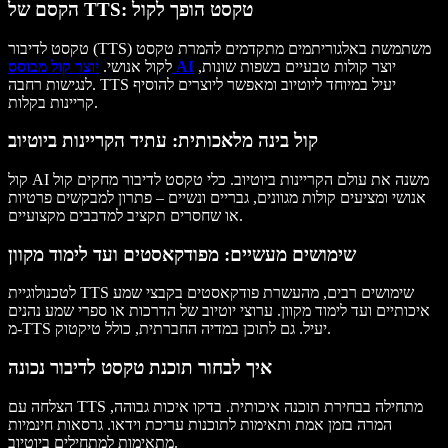
הקסם של TTS: טקסט הופך לקול
(TTS) משתמשת באלגוריתמים מתקדמים להמרת טקסט
טקסט לדיבור
יוצר
קולות טבעיים
ב
שפות שונות
,
יוצר קול מבוסס AI
לקול אנושי.
לנגישות רחבה. TTS יעיל במיוחד ליוטיוב ומאפשר ליוצרים להוסיף
בקלות.
קריינות
קול בינה מלאכותית: עתיד הקריינות ביוטיוב
משנה את עולם הקריינות ביוטיוב. כלי
טקסט לדיבור
מחקים
קול
קול AI
אנושי
ומציעים
קולות מגוונים
, גבריים ו
נשיים
– פתרון למבקשים פרטיות
.
או שחסרים תקציב ל
מדבבים מקצועיים
שימושים מעשיים: מפודקאסטים ועד לימוד מקוון
לטכנולוגיית TTS שימושים רבים, מהעשרת
פודקאסטים
ב
קבצי שמע
איכותיים ועד
לימוד מקוון
. ערוצי יוטיוב של הדרכות או
ספרי שמע
נהנים
, כולל טיקטוק.
מ-TTS יעיל. גם ל
תוכן במדיה החברתית
איך לבחור תוכנת טקסט לדיבור נכונה
הצלחה עם TTS מתחילה בבחירת
תוכנה איכותית
. בדקו
איכות גבוהה
,
המרה בזמן אמת
ותאימות ל
תוכנות עריכת וידאו
.
גרסאות חינמיות
.
מתאימות למתחילים ב
יוטיוב