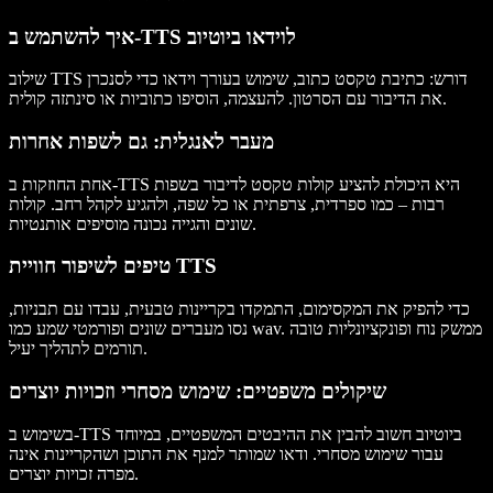
איך להשתמש ב-TTS לוידאו ביוטיוב
שילוב TTS דורש: כתיבת
טקסט כתוב
, שימוש ב
עורך וידאו
כדי לסנכרן
.
את
הדיבור
עם הסרטון. להעצמה, הוסיפו
כתוביות
או
סינתזה קולית
מעבר לאנגלית: גם לשפות אחרות
אחת החוזקות ב-TTS היא היכולת להציע
קולות טקסט לדיבור
בשפות
רבות – כמו
ספרדית
,
צרפתית
או כל שפה, ולהגיע ל
קהל רחב
.
קולות
והגייה נכונה מוסיפים אותנטיות.
שונים
טיפים לשיפור חוויית TTS
כדי להפיק את המקסימום, התמקדו ב
קריינות טבעית
, עבדו עם
תבניות
,
. ממשק נוח ו
פונקציונליות
טובה
wav
כמו
נסו
מעברים
שונים ו
פורמטי שמע
.
תורמים ל
תהליך יעיל
שיקולים משפטיים: שימוש מסחרי וזכויות יוצרים
בשימוש ב-TTS ביוטיוב חשוב להבין את ההיבטים המשפטיים, במיוחד
עבור
שימוש מסחרי
. ודאו שמותר למנף את התוכן ושה
קריינות
אינה
מפרה זכויות יוצרים.