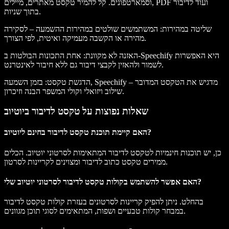
וסמארטפונים. קל להמיר טקסט מאתרים, מיילים, PDF ועוד לדיבור
בתוך שניות.
שליטה במהירות
: המשתמשים שולטים במהירות ההשמעה – לסקירה
מהירה או הקשבה מעמיקה ואיטית, לפי הצורך.
האזנה לא מקוונת
: אחת התכונות הבולטות ב-Speechify היא האפשרות
לשמור ולהאזין לקבצי דיבור גם ללא חיבור לאינטרנט.
הדגשת טקסט
: בזמן השמעה, Speechify מדגיש את הטקסט המדובר –
שילוב ויזואלי וקולי המשפר הבנה וזיכרון.
שאלות נפוצות על טקסט לדיבור ביוטיוב
האם קיימת תוכנת טקסט לדיבור בחינם ליוטיוב?
כן, יש תוכנות חינמיות לטקסט לדיבור המתאימות לסרטוני יוטיוב. הכלים
ממירים טקסט כתוב לדיבור ומצוינים לקריינות לסרטון.
האם אפשר להשתמש בקולות טקסט לדיבור לסרטוני יוטיוב שלי?
בהחלט. ניתן להפיק קריינות לסרטונים בעזרת קולות טקסט לדיבור
במבחר קולות טבעיים ושפות, המתאימים לסוגי תוכן מגוונים.