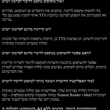
איך מוסיפים טקסט לדיבור לסרטון יוטיוב?
כדי להוסיף טקסט לדיבור, כותבים את התסריט או הטקסט, ממירים
אותו לקובץ שמע עם כלי TTS ואז מסנכרנים את השמע לסרטון בתוכנת
עריכה.
יש קריינות בחינם לסרטוני יוטיוב?
כן, קיימות גרסאות חינמיות של תוכנות TTS לקריינות ליוטיוב. הן מציעות
קולות טבעיים ותכונות בסיסיות.
האם אפשר להשתמש בטקסט לדיבור בחינם לסרטוני יוטיוב?
אפשר להשתמש בתוכנות חינמיות לטקסט לדיבור ליצירת קריינות
ביוטיוב. הכלים נוחים לשימוש, מציעים מגוון קולות ושפות ועוזרים לשדרג
את הסרטונים.
מהי האפליקציה החינמית הטובה ביותר לטקסט לדיבור ליוטיוב?
הבחירה תלויה בצרכים שלך: אפליקציות עם קולות טבעיים באיכות
גבוהה ופשטות שימוש מומלצות – כמו Natural Reader ו-Murf המוכרות
במגוון רחב של קולות שקל לעבוד איתם.
השתמשו בקולות ה-AI המתקדמים ביותר, קבצים ללא