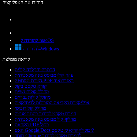
הורידו את האפליקציה
להורדה ל-macOS
להורדה ל-Windows
קריאה מומלצת
הכתבה והקלדה קולית
עוזר קולי מבוסס בינה מלאכותית
המרת טקסט ל-PDF באנדרואיד
קורא טקסט בקול
מחולל קולות נשיים
מחולל קולות גבריים
אפליקציות הקריאה המובילות לדיסלקציה
מחולל קול רובוטי
המרת טקסט לדיבור בסגנון אנימה
מחליף קול מבוסס בינה מלאכותית
הקראת PDF בקול
האם Google Docs יכול להקריא לי טקסט?
תוסף Chrome להמרת טקסט לדיבור