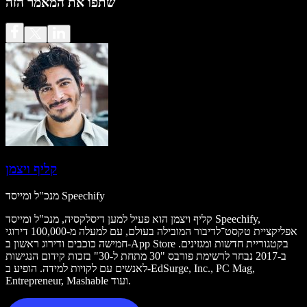
שתפו את המאמר הזה
קליף ויצמן
מנכ"ל ומייסד Speechify
קליף ויצמן הוא פעיל למען דיסלקסיה, מנכ"ל ומייסד Speechify,
אפליקציית טקסט־לדיבור המובילה בעולם, עם למעלה מ-100,000 דירוגי
חמישה כוכבים ודירוג ראשון ב-App Store בקטגוריית חדשות ומגזינים.
ב-2017 נבחר לרשימת פורבס "30 מתחת ל-30" בזכות קידום הנגישות
לאנשים עם לקויות למידה. הופיע ב-EdSurge, Inc., PC Mag,
Entrepreneur, Mashable ועוד.