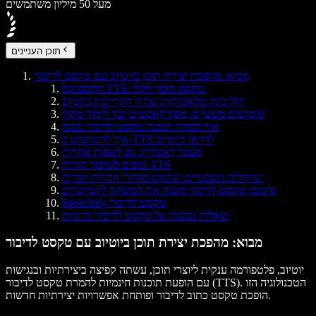
מעל 50 מיליון משתמשים
תוכן העניינים
מבוא: מהפכת יצירת תוכן ביוטיוב עם טקסט לדיבור
הקסם של TTS: טקסט הופך לקול
קול בינה מלאכותית: עתיד הקריינות ביוטיוב
שימושים מעשיים: מפודקאסטים ועד לימוד מקוון
איך לבחור תוכנת טקסט לדיבור נכונה
איך להשתמש ב-TTS לוידאו ביוטיוב
מעבר לאנגלית: גם לשפות אחרות
טיפים לשיפור חוויית TTS
שיקולים משפטיים: שימוש מסחרי וזכויות יוצרים
סיכום: טקסט לדיבור משנה את המשחק ליוטיוברים
Speechify טקסט לדיבור
שאלות נפוצות על טקסט לדיבור ביוטיוב
מבוא: מהפכת יצירת תוכן ביוטיוב עם טקסט לדיבור
יוטיוב, פלטפורמה ענקית ליוצרי תוכן, עשתה קפיצה ביצירתיות ובנגישות
עם הופעת תוכנות חינמיות להמרת טקסט לדיבור (TTS). הטכנולוגיה הזו
הופכת טקסט כתוב לדיבור ופותחת אפשרויות יצירתיות חדשות.