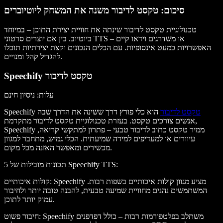
סיכום: טקסט לדיבור משנה את המשחק ליוטיוברים
טכנולוגיית טקסט לדיבור שינתה את חוויית יצירת התוכן – במיוחד
או משדרגים
וידאו
קיים –
סרטוני TTS
ביוטיוב. בין אם יוצרים
האפשרויות כמעט אינסופיות. עם הכלים הנכונים וקצת יצירתיות תוכלו
.
להגדיל קהל ו
מנויים
Speechify טקסט לדיבור
עלות
: ניסיון חינם
טקסט לדיבור
הוא כלי פורץ דרך ששינה את הדרך שבה
Speechify
אנשים צורכים טקסט. בעזרת טכנולוגיית טקסט לדיבור מתקדמת,
Speechify ממיר טקסט כתוב לדיבור טבעי – פתרון למתקשי קריאה,
עיוורים או למעדיפים למידה שמיעתית. הכלי גמיש, מתחבר למגוון
מכשירים ומאפשר האזנה מכל מקום.
:
5 תכונות מובילות של Speechify TTS
: Speechify מציע מגוון קולות איכותיים בשפות רבות.
קולות איכותיים
המשתמשים נהנים מחוויית שמיעה טבעית, להבנה טובה יותר ולחיבור
עמוק יותר לתוכן.
: Speechify משתלב בפלטפורמות רבות – כולל דפדפנים
חיבור פשוט