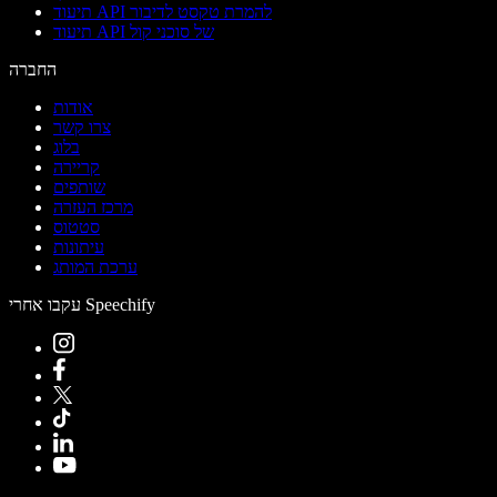
תיעוד API להמרת טקסט לדיבור
תיעוד API של סוכני קול
החברה
אודות
צרו קשר
בלוג
קריירה
שותפים
מרכז העזרה
סטטוס
עיתונות
ערכת המותג
עקבו אחרי Speechify