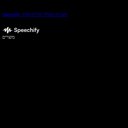
Speechify משיקה תמלול קול להקלדה
לכתוב פי 5 מהר יותר עם הכתבה קולית
מוצרים
למידע נוסף