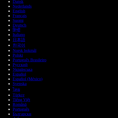
Dansk
Nederlands
English
Français
Suomi
Deutsch
हिन्दी
Italiano
日本語
한국어
Norsk bokmål
Polski
Português Brasileiro
Русский
Українська
Español
Español (México)
Svenska
ไทย
Türkçe
Tiếng Việt
Română
Português
Български