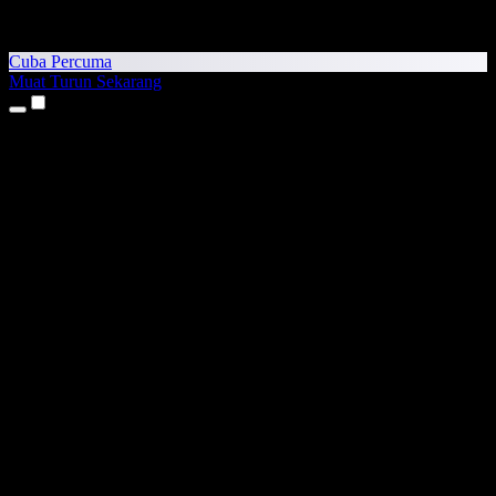
Cuba Percuma
Muat Turun Sekarang
Produk
Teks kepada Pertuturan
Aplikasi iPhone & iPad
Aplikasi Android
Sambungan Chrome
Sambungan Edge
Aplikasi Web
Aplikasi Mac
Aplikasi Windows