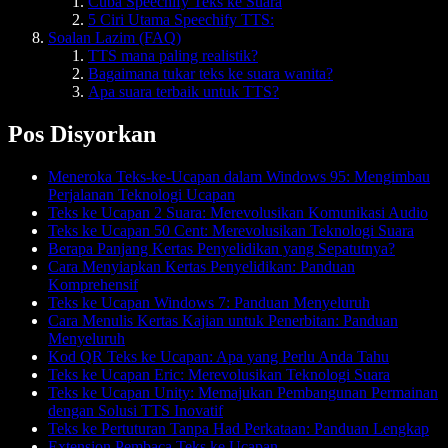
Cuba Speechify Teks ke Suara
5 Ciri Utama Speechify TTS:
Soalan Lazim (FAQ)
TTS mana paling realistik?
Bagaimana tukar teks ke suara wanita?
Apa suara terbaik untuk TTS?
Pos Disyorkan
Meneroka Teks-ke-Ucapan dalam Windows 95: Mengimbau
Perjalanan Teknologi Ucapan
Teks ke Ucapan 2 Suara: Merevolusikan Komunikasi Audio
Teks ke Ucapan 50 Cent: Merevolusikan Teknologi Suara
Berapa Panjang Kertas Penyelidikan yang Sepatutnya?
Cara Menyiapkan Kertas Penyelidikan: Panduan
Komprehensif
Teks ke Ucapan Windows 7: Panduan Menyeluruh
Cara Menulis Kertas Kajian untuk Penerbitan: Panduan
Menyeluruh
Kod QR Teks ke Ucapan: Apa yang Perlu Anda Tahu
Teks ke Ucapan Eric: Merevolusikan Teknologi Suara
Teks ke Ucapan Unity: Memajukan Pembangunan Permainan
dengan Solusi TTS Inovatif
Teks ke Pertuturan Tanpa Had Perkataan: Panduan Lengkap
Extension Pembaca Teks ke Ucapan