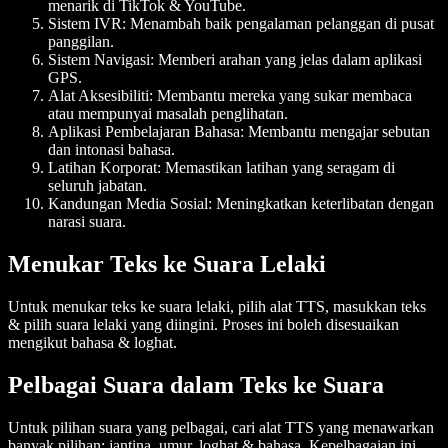
menarik di TikTok & YouTube.
Sistem IVR
: Menambah baik pengalaman pelanggan di pusat
panggilan.
Sistem Navigasi
: Memberi arahan yang jelas dalam aplikasi
GPS.
Alat Aksesibiliti
: Membantu mereka yang sukar membaca
atau mempunyai masalah penglihatan.
Aplikasi Pembelajaran Bahasa
: Membantu mengajar sebutan
dan intonasi bahasa.
Latihan Korporat
: Memastikan latihan yang seragam di
seluruh jabatan.
Kandungan Media Sosial
: Meningkatkan keterlibatan dengan
narasi suara.
Menukar Teks ke Suara Lelaki
Untuk menukar teks ke suara lelaki, pilih alat TTS, masukkan teks
& pilih suara lelaki yang diingini. Proses ini boleh disesuaikan
mengikut bahasa & loghat.
Pelbagai Suara dalam Teks ke Suara
Untuk pilihan suara yang pelbagai, cari alat TTS yang menawarkan
banyak pilihan: jantina, umur, loghat & bahasa. Kepelbagaian ini