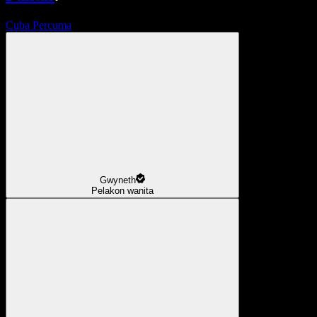
Cuba Percuma
Gwyneth
Pelakon wanita