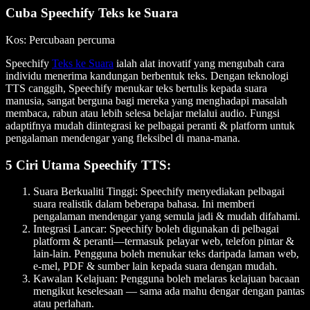
Cuba Speechify Teks ke Suara
Kos
: Percubaan percuma
Speechify
Teks ke Suara
ialah alat inovatif yang mengubah cara
individu menerima kandungan berbentuk teks. Dengan teknologi
TTS canggih, Speechify menukar teks bertulis kepada suara
manusia, sangat berguna bagi mereka yang menghadapi masalah
membaca, rabun atau lebih selesa belajar melalui audio. Fungsi
adaptifnya mudah diintegrasi ke pelbagai peranti & platform untuk
pengalaman mendengar yang fleksibel di mana-mana.
5 Ciri Utama Speechify TTS:
Suara Berkualiti Tinggi
: Speechify menyediakan pelbagai
suara realistik dalam beberapa bahasa. Ini memberi
pengalaman mendengar yang semula jadi & mudah difahami.
Integrasi Lancar
: Speechify boleh digunakan di pelbagai
platform & peranti—termasuk pelayar web, telefon pintar &
lain-lain. Pengguna boleh menukar teks daripada laman web,
e-mel, PDF & sumber lain kepada suara dengan mudah.
Kawalan Kelajuan
: Pengguna boleh melaras kelajuan bacaan
mengikut keselesaan — sama ada mahu dengar dengan pantas
atau perlahan.