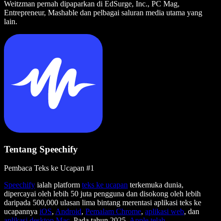
Weitzman pernah dipaparkan di EdSurge, Inc., PC Mag,
Entrepreneur, Mashable dan pelbagai saluran media utama yang
lain.
Tentang Speechify
Pembaca Teks ke Ucapan #1
Speechify
ialah platform
teks ke ucapan
terkemuka dunia,
dipercayai oleh lebih 50 juta pengguna dan disokong oleh lebih
daripada 500,000 ulasan lima bintang merentasi aplikasi teks ke
ucapannya
iOS
,
Android
,
Pemalam Chrome
,
aplikasi web
, dan
aplikasi desktop Mac
. Pada tahun 2025,
Apple telah