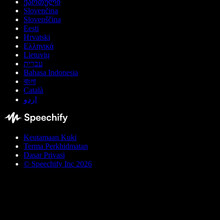
ქართული
Slovenčina
Slovenščina
Eesti
Hrvatski
Ελληνικά
Lietuvių
עברית
Bahasa Indonesia
বাংলা
Català
اردو
Keutamaan Kuki
Terma Perkhidmatan
Dasar Privasi
© Speechify Inc 2026