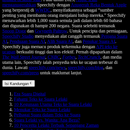
menganugerahkan
Speechify dengan
Anugerah Reka Bentuk Apple
yang berprestij di
WWDC
, menyifatkannya sebagai “sumber
penting yang membantu orang menjalani hidup mereka.” Speechify
menawarkan lebih 1,000 suara semula jadi dalam lebih 60 bahasa
dan digunakan di hampir 200 negara. Suara selebriti termasuk
Snoop Dogg
dan
Gwyneth Paltrow
. Untuk pencipta dan perniagaan,
Speechify Studio
menyediakan alat canggih termasuk
Penjana Suara
AI
,
Penduaan Suara AI
,
Alih Suara AI
, dan
Penukar Suara AI
.
Speechify juga memacu produk terkemuka dengan
API teks ke
ucapan
berkualiti tinggi dan kos efektif. Pernah dipaparkan dalam
The Wall Street Journal
,
CNBC
,
Forbes
,
TechCrunch
, dan media
utama lain, Speechify ialah penyedia teks ke ucapan terbesar di
dunia. Lawati
speechify.com/news
,
speechify.com/blog
, dan
speechify.com/press
untuk maklumat lanjut.
Isi Kandungan
Era Suara Digital
Fahami Teks ke Suara Lelaki
10 Kegunaan Utama Teks ke Suara Lelaki
Menukar Teks ke Suara Lelaki
Pelbagai Suara dalam Teks ke Suara
Suara Lelaki vs. Wanita: Apa Beza?
10 Pencerita Lelaki Terbaik Sepanjang Zaman