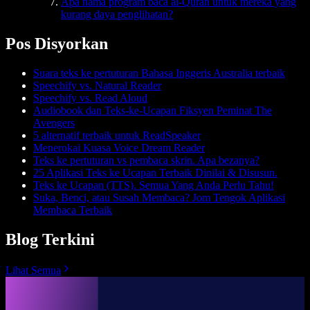
Apa nama program baca al-Quran untuk mereka yang
kurang daya penglihatan?
Pos Disyorkan
Suara teks ke pertuturan Bahasa Inggeris Australia terbaik
Speechify vs. Natural Reader
Speechify vs. Read Aloud
Audiobook dan Teks-ke-Ucapan Fiksyen Peminat The
Avengers
5 alternatif terbaik untuk ReadSpeaker
Menerokai Kuasa Voice Dream Reader
Teks ke pertuturan vs pembaca skrin. Apa bezanya?
25 Aplikasi Teks ke Ucapan Terbaik Dinilai & Disusun.
Teks ke Ucapan (TTS). Semua Yang Anda Perlu Tahu!
Suka, Benci, atau Susah Membaca? Jom Tengok Aplikasi
Membaca Terbaik
Blog Terkini
Lihat Semua