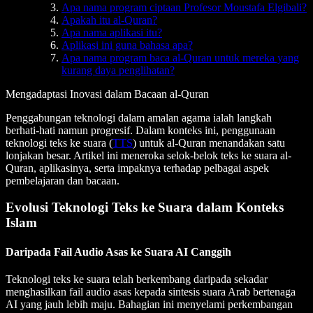
Apa nama program ciptaan Profesor Moustafa Elgibali?
Apakah itu al-Quran?
Apa nama aplikasi itu?
Aplikasi ini guna bahasa apa?
Apa nama program baca al-Quran untuk mereka yang
kurang daya penglihatan?
Mengadaptasi Inovasi dalam Bacaan al-Quran
Penggabungan teknologi dalam amalan agama ialah langkah
berhati-hati namun progresif. Dalam konteks ini, penggunaan
teknologi teks ke suara (
TTS
) untuk al-Quran menandakan satu
lonjakan besar. Artikel ini meneroka selok-belok teks ke suara al-
Quran, aplikasinya, serta impaknya terhadap pelbagai aspek
pembelajaran dan bacaan.
Evolusi Teknologi Teks ke Suara dalam Konteks
Islam
Daripada Fail Audio Asas ke Suara AI Canggih
Teknologi teks ke suara telah berkembang daripada sekadar
menghasilkan fail audio asas kepada sintesis suara Arab bertenaga
AI yang jauh lebih maju. Bahagian ini menyelami perkembangan