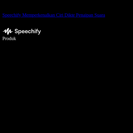
Speechify Memperkenalkan Ciri Dikte Penaipan Suara
Tulis 5× lebih pantas dengan menaip menggunakan suara
Produk
Ketahui Lebih Lanjut