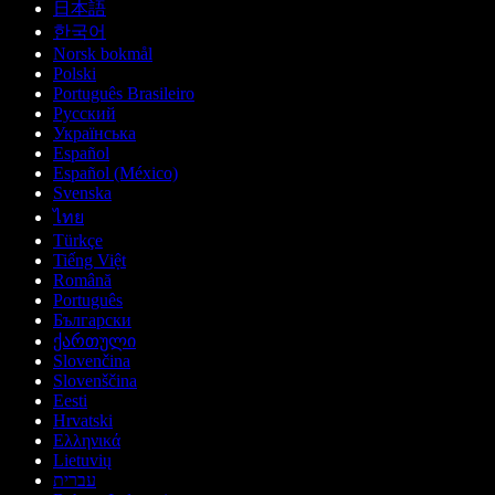
日本語
한국어
Norsk bokmål
Polski
Português Brasileiro
Русский
Українська
Español
Español (México)
Svenska
ไทย
Türkçe
Tiếng Việt
Română
Português
Български
ქართული
Slovenčina
Slovenščina
Eesti
Hrvatski
Ελληνικά
Lietuvių
עברית