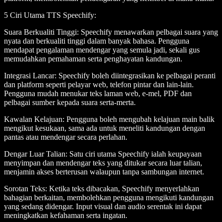
5 Ciri Utama TTS Speechify
:
Suara Berkualiti Tinggi
: Speechify menawarkan pelbagai suara yang
nyata dan berkualiti tinggi dalam banyak bahasa. Pengguna
mendapat pengalaman mendengar yang semula jadi, sekali gus
memudahkan pemahaman serta penghayatan kandungan.
Integrasi Lancar
: Speechify boleh diintegrasikan ke pelbagai peranti
dan platform seperti pelayar web, telefon pintar dan lain-lain.
Pengguna mudah menukar teks laman web, e-mel, PDF dan
pelbagai sumber kepada suara serta-merta.
Kawalan Kelajuan
: Pengguna boleh mengubah kelajuan main balik
mengikut kesukaan, sama ada untuk meneliti kandungan dengan
pantas atau mendengar secara perlahan.
Dengar Luar Talian
: Satu ciri utama Speechify ialah keupayaan
menyimpan dan mendengar teks yang ditukar secara luar talian,
menjamin akses berterusan walaupun tanpa sambungan internet.
Sorotan Teks
: Ketika teks dibacakan, Speechify menyerlahkan
bahagian berkaitan, membolehkan pengguna mengikuti kandungan
yang sedang didengar. Input visual dan audio serentak ini dapat
meningkatkan kefahaman serta ingatan.