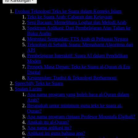
Isi Kandungan
Evolusi Teknologi Teks ke Suara dalam Konteks Islam
Teks ke Suara Arab: Cabaran dan Kejayaan
Seni Bacaan: Memelihara Loghat dan Melodi Arab
Spektrum Aplikasi: Dari Pembelajaran Atas Talian ke
Buku Audio
Merentasi Sempadan: TTS Arab di Pelbagai Negara
Teknologi di Sebalik Suara: Memahami Algoritma dan
API
Pembelajaran Interaktif: Suara AI dalam Pendidikan
Moden
Prospek Masa Depan: Teks ke Suara al-Quran di Era
Digital
Kesimpulan: Tradisi & Teknologi Berharmoni
Speechify Teks ke Suara
Soalan Lazim
Apa nama program yang boleh baca al-Quran dalam
Arab?
Berapakah umur minimum guna teks ke suara al-
Quran?
Apa nama program ciptaan Profesor Moustafa Elgibali?
Apakah itu al-Quran?
Apa nama aplikasi itu?
Aplikasi ini guna bahasa apa?