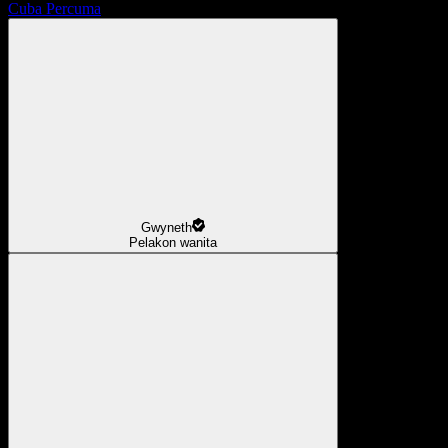
Cuba Percuma
Gwyneth
Pelakon wanita