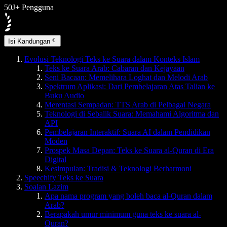
50J+ Pengguna
Isi Kandungan
Evolusi Teknologi Teks ke Suara dalam Konteks Islam
Teks ke Suara Arab: Cabaran dan Kejayaan
Seni Bacaan: Memelihara Loghat dan Melodi Arab
Spektrum Aplikasi: Dari Pembelajaran Atas Talian ke
Buku Audio
Merentasi Sempadan: TTS Arab di Pelbagai Negara
Teknologi di Sebalik Suara: Memahami Algoritma dan
API
Pembelajaran Interaktif: Suara AI dalam Pendidikan
Moden
Prospek Masa Depan: Teks ke Suara al-Quran di Era
Digital
Kesimpulan: Tradisi & Teknologi Berharmoni
Speechify Teks ke Suara
Soalan Lazim
Apa nama program yang boleh baca al-Quran dalam
Arab?
Berapakah umur minimum guna teks ke suara al-
Quran?