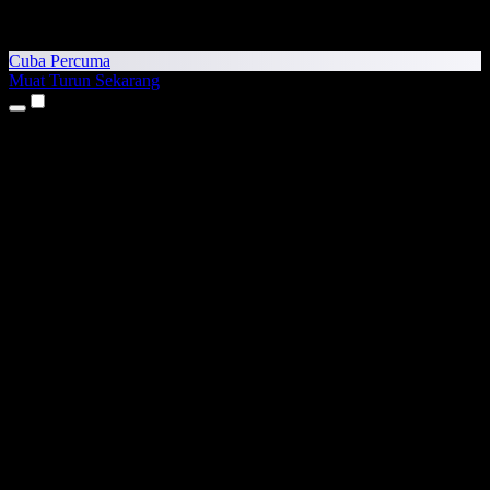
Cuba Percuma
Muat Turun Sekarang
Produk
Teks kepada Pertuturan
Aplikasi iPhone & iPad
Aplikasi Android
Sambungan Chrome
Sambungan Edge
Aplikasi Web
Aplikasi Mac
Aplikasi Windows