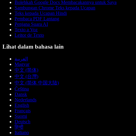
Bolehkah Google Docs Membacakannya untuk Saya
Sambungan Chrome Teks kepada Ucapan
Teks kepada Ucapan Hindi
Pembaca PDF Lantang
Penjana Suara AI
Texto a Voz
Leitor de Texto
Lihat dalam bahasa lain
العربية
Magyar
中文 (简体)
中文 (台灣)
中文 (简体 中国大陆)
Čeština
Dansk
Nederlands
English
Français
Suomi
Deutsch
हिन्दी
Italiano