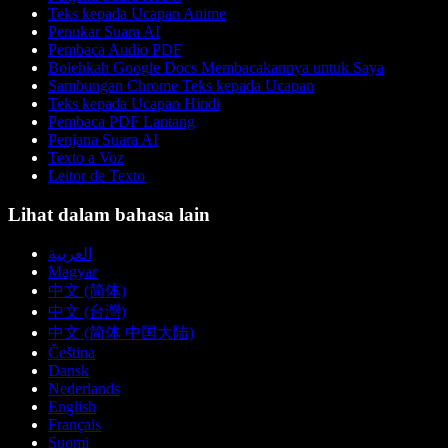
Teks kepada Ucapan Anime
Penukar Suara AI
Pembaca Audio PDF
Bolehkah Google Docs Membacakannya untuk Saya
Sambungan Chrome Teks kepada Ucapan
Teks kepada Ucapan Hindi
Pembaca PDF Lantang
Penjana Suara AI
Texto a Voz
Leitor de Texto
Lihat dalam bahasa lain
العربية
Magyar
中文 (简体)
中文 (台灣)
中文 (简体 中国大陆)
Čeština
Dansk
Nederlands
English
Français
Suomi