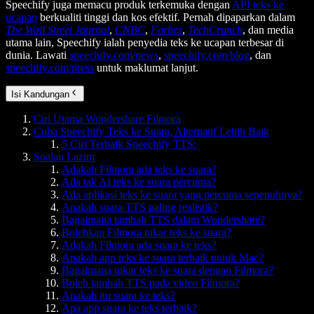
Speechify juga memacu produk terkemuka dengan
API teks ke
ucapan
berkualiti tinggi dan kos efektif. Pernah dipaparkan dalam
The Wall Street Journal
,
CNBC
,
Forbes
,
TechCrunch
, dan media
utama lain, Speechify ialah penyedia teks ke ucapan terbesar di
dunia. Lawati
speechify.com/news
,
speechify.com/blog
, dan
speechify.com/press
untuk maklumat lanjut.
Isi Kandungan
Ciri Utama Wondershare Filmora
Cuba Speechify Teks ke Suara, Alternatif Lebih Baik
5 Ciri Terbaik Speechify TTS:
Soalan Lazim
Adakah Filmora ada teks ke suara?
Ada tak AI teks ke suara percuma?
Ada aplikasi teks ke suara yang percuma sepenuhnya?
Apakah suara TTS paling realistik?
Bagaimana tambah TTS dalam Wondershare?
Bolehkan Filmora tukar teks ke suara?
Adakah Filmora ada suara ke teks?
Apakah app teks ke suara terbaik untuk Mac?
Bagaimana tukar teks ke suara dengan Filmora?
Boleh tambah TTS pada video Filmora?
Apakah itu suara ke teks?
Apa app suara ke teks terbaik?