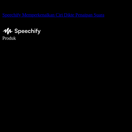
Speechify Memperkenalkan Ciri Dikte Penaipan Suara
Tulis 5× lebih pantas dengan menaip menggunakan suara
Produk
Ketahui Lebih Lanjut