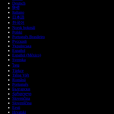
Deutsch
हिन्दी
Italiano
日本語
한국어
Norsk bokmål
Polski
Português Brasileiro
Русский
Українська
Español
Español (México)
Svenska
ไทย
Türkçe
Tiếng Việt
Română
Português
Български
ქართული
Slovenčina
Slovenščina
Eesti
Hrvatski