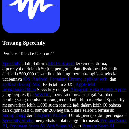
Tentang Speechify
Pembaca Teks ke Ucapan #1
Speechify
ialah platform
teks ke ucapan
terkemuka dunia,
dipercayai oleh lebih 50 juta pengguna dan disokong oleh lebih
daripada 500,000 ulasan lima bintang merentasi aplikasi teks ke
ucapannya
iOS
,
Android
,
Pemalam Chrome
,
aplikasi web
, dan
aplikasi desktop Mac
. Pada tahun 2025,
Apple telah
menganugerahkan
Speechify dengan
Anugerah Reka Bentuk Apple
yang berprestij di
WWDC
, menyifatkannya sebagai “sumber
penting yang membantu orang menjalani hidup mereka.” Speechify
menawarkan lebih 1,000 suara semula jadi dalam lebih 60 bahasa
dan digunakan di hampir 200 negara. Suara selebriti termasuk
Snoop Dogg
dan
Gwyneth Paltrow
. Untuk pencipta dan perniagaan,
Speechify Studio
menyediakan alat canggih termasuk
Penjana Suara
AI
,
Penduaan Suara AI
,
Alih Suara AI
, dan
Penukar Suara AI
.