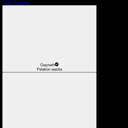
Cuba Percuma
Gwyneth
Pelakon wanita