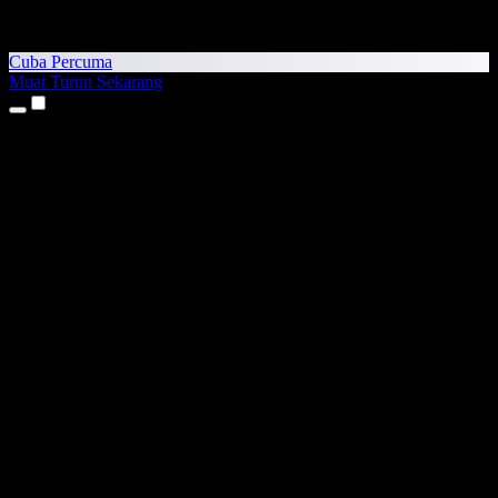
Cuba Percuma
Muat Turun Sekarang
Produk
Teks kepada Pertuturan
Aplikasi iPhone & iPad
Aplikasi Android
Sambungan Chrome
Sambungan Edge
Aplikasi Web
Aplikasi Mac
Aplikasi Windows