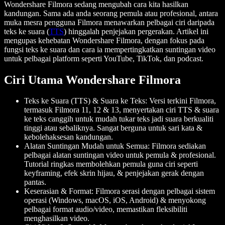
Wondershare Filmora sedang mengubah cara kita hasilkan
kandungan. Sama ada anda seorang pemula atau profesional, antara
muka mesra pengguna Filmora menawarkan pelbagai ciri daripada
teks ke suara (
TTS
) hinggalah penjejakan pergerakan. Artikel ini
mengupas kehebatan Wondershare Filmora, dengan fokus pada
fungsi teks ke suara dan cara ia mempertingkatkan suntingan video
untuk pelbagai platform seperti YouTube, TikTok, dan podcast.
Ciri Utama Wondershare Filmora
Teks ke Suara (TTS) & Suara ke Teks
: Versi terkini Filmora,
termasuk Filmora 11, 12 & 13, menyertakan ciri TTS & suara
ke teks canggih untuk mudah tukar teks jadi suara berkualiti
tinggi atau sebaliknya. Sangat berguna untuk sari kata &
kebolehaksesan kandungan.
Alatan Suntingan Mudah untuk Semua
: Filmora sediakan
pelbagai alatan suntingan video untuk pemula & profesional.
Tutorial ringkas membolehkan pemula guna ciri seperti
keyframing, efek skrin hijau, & penjejakan gerak dengan
pantas.
Keserasian & Format
: Filmora serasi dengan pelbagai sistem
operasi (Windows, macOS, iOS, Android) & menyokong
pelbagai format audio/video, memastikan fleksibiliti
menghasilkan video.