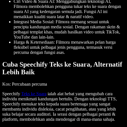
Ciri Video & Suara AI
: Menggabungkan teknologi AI,
Filmora membolehkan pengguna tukar teks ke suara dengan
suara AI yang kedengaran semula jadi. Fungsi AI ini
menaikkan kualiti suara latar & naratif video.
Integrasi Media Sosial
: Filmora memang sesuai untuk
pencipta kandungan media sosial. Dengan rakaman skrin &
pelbagai templat khas, mudah hasilkan video untuk TikTok,
YouTube dan lain-lain.
Harga & Ketersediaan
: Filmora menawarkan pelan harga
fleksibel untuk pelbagai jenis pengguna, termasuk versi
percuma dengan fungsi asas.
Cuba Speechify Teks ke Suara, Alternatif
Lebih Baik
Kos
: Percubaan percuma
Speechify
Teks ke Suara
ialah alat hebat yang mengubah cara
individu menikmati kandungan bertulis. Dengan teknologi TTS,
Speechify menukar teks kepada suara bertenaga yang sangat
membantu individu disleksia, cacat penglihatan, atau yang lebih
suka belajar secara auditori. Ia serasi dengan pelbagai peranti &
platform, membolehkan anda mendengar di mana-mana sahaja.