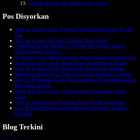
Adakah Filmora ada pengecaman suara?
Pos Disyorkan
Teks ke Ucapan Zoro: Revolusi Suara dalam Anime & Lain-
lain
Teks ke Ucapan Terbaik: Panduan Menyeluruh
Ujian Diagnostik Membaca Terbaik: Merungkai Misteri
Perkembangan Literasi
AI Voice Cover: Merevolusikan Muzik dengan Teknologi AI
Suara Teks ke Ucapan: Masa Depan Komunikasi Digital
Teks ke Ucapan SAM: Menjelajah Dunia Suara Digital
Meneroka Dunia Enjin Teks ke Ucapan: Panduan Lengkap
Teks ke Pertuturan Zoom: Mempertingkat Komunikasi dalam
Mesyuarat Digital
Masa Teks ke Ucapan - Optimumkan Kandungan Audio
Anda
Teks ke Suara Seram: Panduan Suara AI Menyeramkan
Cara Belajar Bahasa Inggeris dengan Speechify: Panduan
Lengkap
Blog Terkini