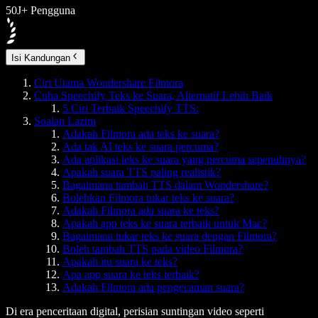
50J+ Pengguna
Isi Kandungan
Ciri Utama Wondershare Filmora
Cuba Speechify Teks ke Suara, Alternatif Lebih Baik
5 Ciri Terbaik Speechify TTS:
Soalan Lazim
Adakah Filmora ada teks ke suara?
Ada tak AI teks ke suara percuma?
Ada aplikasi teks ke suara yang percuma sepenuhnya?
Apakah suara TTS paling realistik?
Bagaimana tambah TTS dalam Wondershare?
Bolehkan Filmora tukar teks ke suara?
Adakah Filmora ada suara ke teks?
Apakah app teks ke suara terbaik untuk Mac?
Bagaimana tukar teks ke suara dengan Filmora?
Boleh tambah TTS pada video Filmora?
Apakah itu suara ke teks?
Apa app suara ke teks terbaik?
Adakah Filmora ada pengecaman suara?
Di era penceritaan digital, perisian suntingan video seperti