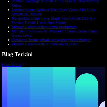
Panduan Lengkap: Nikmati Anime Dub di Amazon Prime
Video
Panduan Utama Aplikasi Voice Over Video: Alih Suara,
Sarikata & Lain-lain
Melepaskan Gelak Tawa: Magis Video Muzik Dub & 8
Perisian Terbaik Untuk Buat Sendiri
Ekstensi Chrome terbaik untuk produktiviti
Memahami Shounen Ai: Menyelami Dunia Anime Cinta
Antara Lelaki
Pemalam Chrome terbaik untuk pencipta kandungan
Ekstensi Chrome terbaik untuk media sosial
Blog Terkini
Lihat Semua