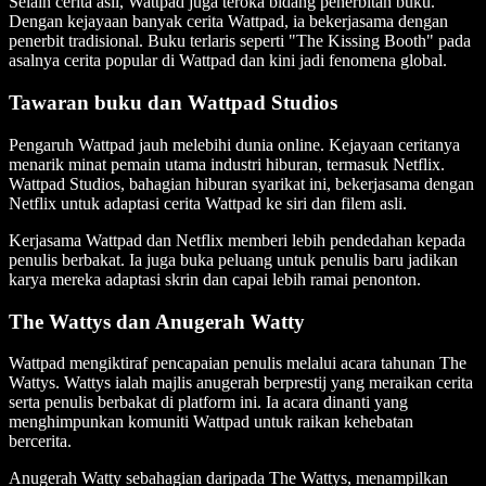
Selain cerita asli, Wattpad juga teroka bidang penerbitan buku.
Dengan kejayaan banyak cerita Wattpad, ia bekerjasama dengan
penerbit tradisional. Buku terlaris seperti "The Kissing Booth" pada
asalnya cerita popular di Wattpad dan kini jadi fenomena global.
Tawaran buku dan Wattpad Studios
Pengaruh Wattpad jauh melebihi dunia online. Kejayaan ceritanya
menarik minat pemain utama industri hiburan, termasuk Netflix.
Wattpad Studios, bahagian hiburan syarikat ini, bekerjasama dengan
Netflix untuk adaptasi cerita Wattpad ke siri dan filem asli.
Kerjasama Wattpad dan Netflix memberi lebih pendedahan kepada
penulis berbakat. Ia juga buka peluang untuk penulis baru jadikan
karya mereka adaptasi skrin dan capai lebih ramai penonton.
The Wattys dan Anugerah Watty
Wattpad mengiktiraf pencapaian penulis melalui acara tahunan The
Wattys. Wattys ialah majlis anugerah berprestij yang meraikan cerita
serta penulis berbakat di platform ini. Ia acara dinanti yang
menghimpunkan komuniti Wattpad untuk raikan kehebatan
bercerita.
Anugerah Watty sebahagian daripada The Wattys, menampilkan