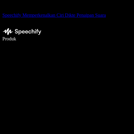
Speechify Memperkenalkan Ciri Dikte Penaipan Suara
Tulis 5× lebih pantas dengan menaip menggunakan suara
Produk
Ketahui Lebih Lanjut