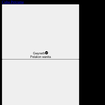
Cuba Percuma
Gwyneth
Pelakon wanita