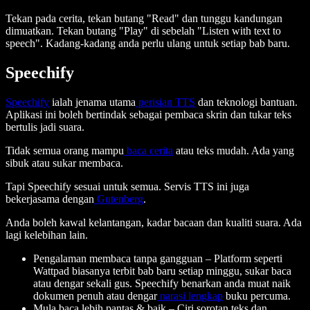
Tekan pada cerita, tekan butang "Read" dan tunggu kandungan
dimuatkan. Tekan butang "Play" di sebelah "Listen with text to
speech". Kadang-kadang anda perlu ulang untuk setiap bab baru.
Speechify
Speechify
ialah jenama utama
perisian TTS
dan teknologi bantuan.
Aplikasi ini boleh bertindak sebagai pembaca skrin dan tukar teks
bertulis jadi suara.
Tidak semua orang mampu
baca cerita
atau teks mudah. Ada yang
sibuk atau sukar membaca.
Tapi Speechify sesuai untuk semua. Servis TTS ini juga
bekerjasama dengan
Gutenberg
.
Anda boleh kawal kelantangan, kadar bacaan dan kualiti suara. Ada
lagi kelebihan lain.
Pengalaman membaca tanpa gangguan – Platform seperti
Wattpad biasanya terbit bab baru setiap minggu, sukar baca
atau dengar sekali gus. Speechify benarkan anda muat naik
dokumen penuh atau dengar
narasi lengkap
buku percuma.
Mula baca lebih pantas & baik – Ciri sorotan teks dan