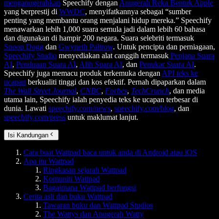
menganugerahkan
Speechify dengan
Anugerah Reka Bentuk Apple
yang berprestij di
WWDC
, menyifatkannya sebagai “sumber
penting yang membantu orang menjalani hidup mereka.” Speechify
menawarkan lebih 1,000 suara semula jadi dalam lebih 60 bahasa
dan digunakan di hampir 200 negara. Suara selebriti termasuk
Snoop Dogg
dan
Gwyneth Paltrow
. Untuk pencipta dan perniagaan,
Speechify Studio
menyediakan alat canggih termasuk
Penjana Suara
AI
,
Penduaan Suara AI
,
Alih Suara AI
, dan
Penukar Suara AI
.
Speechify juga memacu produk terkemuka dengan
API teks ke
ucapan
berkualiti tinggi dan kos efektif. Pernah dipaparkan dalam
The Wall Street Journal
,
CNBC
,
Forbes
,
TechCrunch
, dan media
utama lain, Speechify ialah penyedia teks ke ucapan terbesar di
dunia. Lawati
speechify.com/news
,
speechify.com/blog
, dan
speechify.com/press
untuk maklumat lanjut.
Isi Kandungan
Cara buat Wattpad baca untuk anda di Android atau iOS
Apa itu Wattpad
Ringkasan sejarah Wattpad
Komuniti Wattpad
Bagaimana Wattpad berfungsi
Cerita asli dan buku Wattpad
Tawaran buku dan Wattpad Studios
The Wattys dan Anugerah Watty