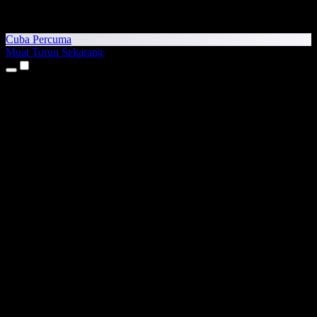
Cuba Percuma
Muat Turun Sekarang
Produk
Teks kepada Pertuturan
Aplikasi iPhone & iPad
Aplikasi Android
Sambungan Chrome
Sambungan Edge
Aplikasi Web
Aplikasi Mac
Aplikasi Windows