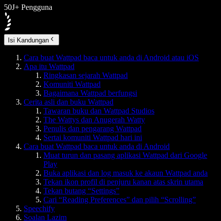
50J+ Pengguna
Isi Kandungan
Cara buat Wattpad baca untuk anda di Android atau iOS
Apa itu Wattpad
Ringkasan sejarah Wattpad
Komuniti Wattpad
Bagaimana Wattpad berfungsi
Cerita asli dan buku Wattpad
Tawaran buku dan Wattpad Studios
The Wattys dan Anugerah Watty
Penulis dan pengarang Wattpad
Sertai komuniti Wattpad hari ini
Cara buat Wattpad baca untuk anda di Android
Muat turun dan pasang aplikasi Wattpad dari Google
Play
Buka aplikasi dan log masuk ke akaun Wattpad anda
Tekan ikon profil di penjuru kanan atas skrin utama
Tekan butang “Settings”
Cari “Reading Preferences” dan pilih “Scrolling”
Speechify
Soalan Lazim