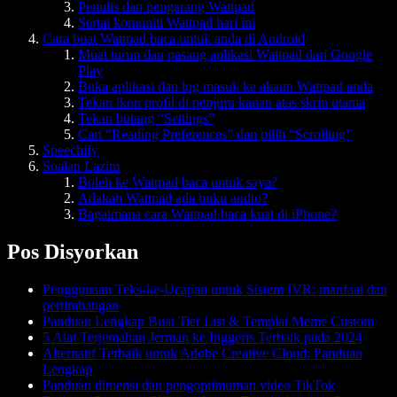
Penulis dan pengarang Wattpad
Sertai komuniti Wattpad hari ini
Cara buat Wattpad baca untuk anda di Android
Muat turun dan pasang aplikasi Wattpad dari Google
Play
Buka aplikasi dan log masuk ke akaun Wattpad anda
Tekan ikon profil di penjuru kanan atas skrin utama
Tekan butang “Settings”
Cari “Reading Preferences” dan pilih “Scrolling”
Speechify
Soalan Lazim
Boleh ke Wattpad baca untuk saya?
Adakah Wattpad ada buku audio?
Bagaimana cara Wattpad baca kuat di iPhone?
Pos Disyorkan
Penggunaan Teks-ke-Ucapan untuk Sistem IVR: manfaat dan
pertimbangan
Panduan Lengkap Buat Tier List & Templat Meme Custom
5 Alat Terjemahan Jerman ke Inggeris Terbaik pada 2024
Alternatif Terbaik untuk Adobe Creative Cloud: Panduan
Lengkap
Panduan dimensi dan pengoptimuman video TikTok