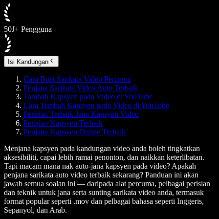
50J+ Pengguna
Isi Kandungan
Cara Buat Sarikata Video Percuma
Penjana Sarikata Video Auto Terbaik
Tambah Kapsyen pada Video di YouTube
Cara Tambah Kapsyen pada Video di YouTube
Perisian Terbaik Jana Kapsyen Video
Perisian Kapsyen Terbaik
Penjana Kapsyen Online Terbaik
Menjana kapsyen pada kandungan video anda boleh tingkatkan
aksesibiliti, capai lebih ramai penonton, dan naikkan keterlibatan.
Tapi macam mana nak auto-jana kapsyen pada video? Apakah
penjana sarikata auto video terbaik sekarang? Panduan ini akan
jawab semua soalan ini — daripada alat percuma, pelbagai perisian
dan teknik untuk jana serta sunting sarikata video anda, termasuk
format popular seperti .mov dan pelbagai bahasa seperti Inggeris,
Sepanyol, dan Arab.