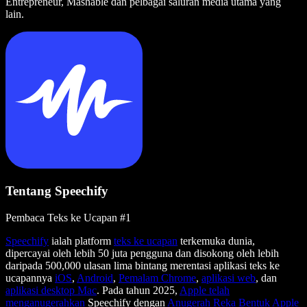
Entrepreneur, Mashable dan pelbagai saluran media utama yang
lain.
Tentang Speechify
Pembaca Teks ke Ucapan #1
Speechify
ialah platform
teks ke ucapan
terkemuka dunia,
dipercayai oleh lebih 50 juta pengguna dan disokong oleh lebih
daripada 500,000 ulasan lima bintang merentasi aplikasi teks ke
ucapannya
iOS
,
Android
,
Pemalam Chrome
,
aplikasi web
, dan
aplikasi desktop Mac
. Pada tahun 2025,
Apple telah
menganugerahkan
Speechify dengan
Anugerah Reka Bentuk Apple