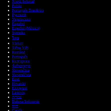
Norsk bokmål
Polski
Português Brasileiro
Русский
Українська
Español
Español (México)
Svenska
ไทย
Türkçe
Tiếng Việt
Română
Português
Български
ქართული
Slovenčina
Slovenščina
Eesti
Hrvatski
Ελληνικά
Lietuvių
עברית
Bahasa Indonesia
বাংলা
Català