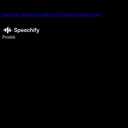
Speechify Memperkenalkan Ciri Dikte Penaipan Suara
Tulis 5× lebih pantas dengan menaip menggunakan suara
Produk
Ketahui Lebih Lanjut