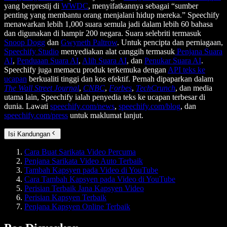
yang berprestij di
WWDC
, menyifatkannya sebagai “sumber
penting yang membantu orang menjalani hidup mereka.” Speechify
menawarkan lebih 1,000 suara semula jadi dalam lebih 60 bahasa
dan digunakan di hampir 200 negara. Suara selebriti termasuk
Snoop Dogg
dan
Gwyneth Paltrow
. Untuk pencipta dan perniagaan,
Speechify Studio
menyediakan alat canggih termasuk
Penjana Suara
AI
,
Penduaan Suara AI
,
Alih Suara AI
, dan
Penukar Suara AI
.
Speechify juga memacu produk terkemuka dengan
API teks ke
ucapan
berkualiti tinggi dan kos efektif. Pernah dipaparkan dalam
The Wall Street Journal
,
CNBC
,
Forbes
,
TechCrunch
, dan media
utama lain, Speechify ialah penyedia teks ke ucapan terbesar di
dunia. Lawati
speechify.com/news
,
speechify.com/blog
, dan
speechify.com/press
untuk maklumat lanjut.
Isi Kandungan
Cara Buat Sarikata Video Percuma
Penjana Sarikata Video Auto Terbaik
Tambah Kapsyen pada Video di YouTube
Cara Tambah Kapsyen pada Video di YouTube
Perisian Terbaik Jana Kapsyen Video
Perisian Kapsyen Terbaik
Penjana Kapsyen Online Terbaik