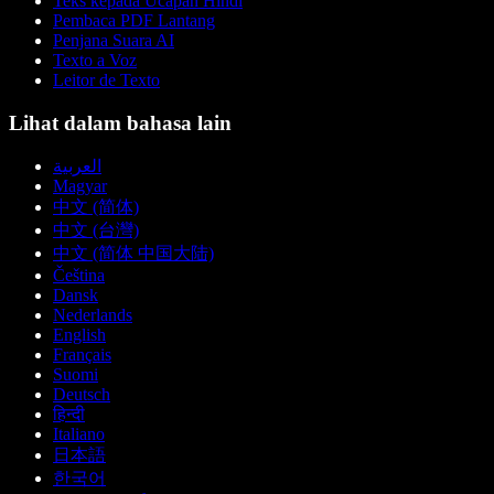
Teks kepada Ucapan Hindi
Pembaca PDF Lantang
Penjana Suara AI
Texto a Voz
Leitor de Texto
Lihat dalam bahasa lain
العربية
Magyar
中文 (简体)
中文 (台灣)
中文 (简体 中国大陆)
Čeština
Dansk
Nederlands
English
Français
Suomi
Deutsch
हिन्दी
Italiano
日本語
한국어