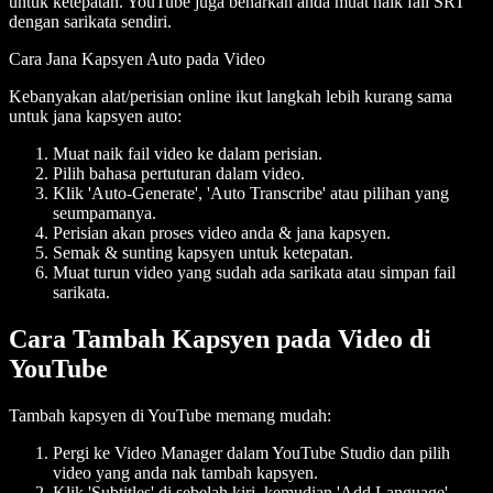
untuk ketepatan. YouTube juga benarkan anda muat naik fail SRT
dengan sarikata sendiri.
Cara Jana Kapsyen Auto pada Video
Kebanyakan alat/perisian online ikut langkah lebih kurang sama
untuk jana kapsyen auto:
Muat naik fail video ke dalam perisian.
Pilih bahasa pertuturan dalam video.
Klik 'Auto-Generate', 'Auto Transcribe' atau pilihan yang
seumpamanya.
Perisian akan proses video anda & jana kapsyen.
Semak & sunting kapsyen untuk ketepatan.
Muat turun video yang sudah ada sarikata atau simpan fail
sarikata.
Cara Tambah Kapsyen pada Video di
YouTube
Tambah kapsyen di YouTube memang mudah:
Pergi ke Video Manager dalam YouTube Studio dan pilih
video yang anda nak tambah kapsyen.
Klik 'Subtitles' di sebelah kiri, kemudian 'Add Language'.