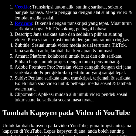
Veed.io
:
Transkripsi automatik, sunting sarikata, sokong
banyak bahasa. Mesra pengguna dengan alat sunting video &
templat media sosial.
Rev.com
:
Dikenali dengan transkripsi yang tepat. Muat turun
sarikata sebagai SRT & sokong pelbagai bahasa.
Descript:
Jana sarikata auto dan sediakan pilihan sunting
video. Proses transkripsi mudah dengan antaramuka ringkas.
Zubtitle:
Sesuai untuk video media sosial terutama TikTok.
Jana sarikata auto, tambah bar kemajuan & animasi.
Amara:
Platform kolaborasi untuk buat dan edit sarikata.
Pilihan bagus untuk projek dengan ramai penyumbang.
Adobe Premiere Pro:
Perisian video canggih dengan ciri jana
sarikata auto & pengiktirafan pertuturan yang sangat tepat.
Subly:
Penjana sarikata auto, transkripsi, terjemah & sarikata.
Boleh ubah saiz video untuk pelbagai media sosial & tambah
watermark.
Clipomatic:
Aplikasi mudah alih untuk video pendek sosial —
tukar suara ke sarikata secara masa nyata.
Tambah Kapsyen pada Video di YouTube
Untuk tambah kapsyen pada video YouTube, guna fungsi auto-jana
kapsyen di YouTube. Lepas kapsyen dijana, anda boleh sunting