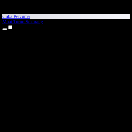
Cuba Percuma
Muat Turun Sekarang
Produk
Teks kepada Pertuturan
Aplikasi iPhone & iPad
Aplikasi Android
Sambungan Chrome
Sambungan Edge
Aplikasi Web
Aplikasi Mac
Aplikasi Windows