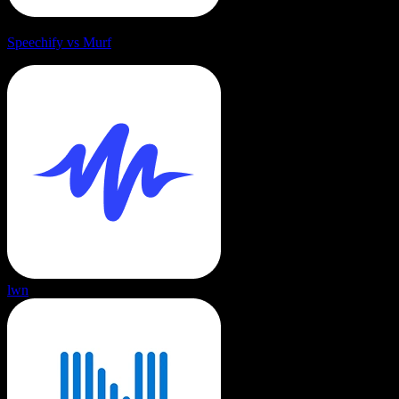
Speechify vs Murf
lwn