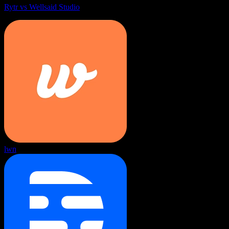
Rytr vs Wellsaid Studio
lwn