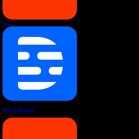
lwn
Rytr vs Descript