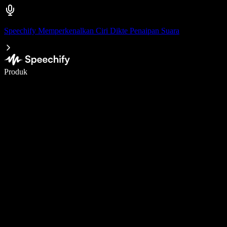
Speechify Memperkenalkan Ciri Dikte Penaipan Suara
Tulis 5× lebih pantas dengan menaip menggunakan suara
Produk
Ketahui Lebih Lanjut