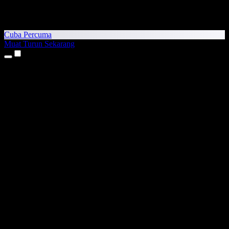
Cuba Percuma
Muat Turun Sekarang
Produk
Teks kepada Pertuturan
Aplikasi iPhone & iPad
Aplikasi Android
Sambungan Chrome
Sambungan Edge
Aplikasi Web
Aplikasi Mac
Aplikasi Windows