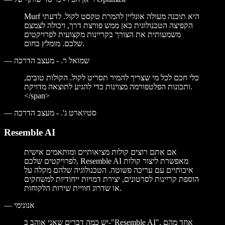
Murf היא תוכנה מעולה אונליין להמרת טקסט לקול. לדעתי
הקפיצה הטכנולוגית כאן ממש פורצת דרך, ויכולה לצמצם
משמעותית את הצורך בקריינות מקצועית לפרויקטים
שלכם. מומלץ בחום.
שמואל ר. - מעצב הדרכה
—
כלי חכם לכל מי שצריך להמיר תסריט לקול. הקולות טובים,
ותכונות הפלטפורמה מצוינות כדי להגיע לתוצאה מדויקת.
</span>
סטיוארט ג'. - מעצב הדרכה
—
Resemble AI
אם אתם רוצים קולות מציאותיים ומותאמים אישית
לפרויקטים שלכם, Resemble AI מאפשרת ליצור קולות
איכותיים עם עריכה פשוטה. הטכנולוגיה שלהם מקלה על
הוספת קריינות לסרטונים, יצירת דמויות ייחודיות למשחקים
או שדרוג חוויית שירות הלקוחות.
אנונימי
—
יש כמה דברים שאני אוהב ב-"Resemble AI". אחד מהם