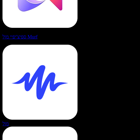
ספיצ'יפיי מול Murf
מול