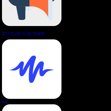
ספיצ'יפיי מול קריאה בקול רם
מול