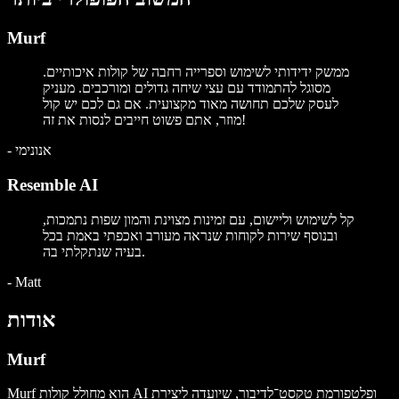
Murf
ממשק ידידותי לשימוש וספרייה רחבה של קולות איכותיים.
מסוגל להתמודד עם עצי שיחה גדולים ומורכבים. מעניק
לעסק שלכם תחושה מאוד מקצועית. אם גם לכם יש קול
מוזר, אתם פשוט חייבים לנסות את זה!
אנונימי
-
Resemble AI
קל לשימוש וליישום, עם זמינות מצוינת והמון שפות נתמכות,
ובנוסף שירות לקוחות שנראה מעורב ואכפתי באמת בכל
בעיה שנתקלתי בה.
-
Matt
אודות
Murf
Murf הוא מחולל קולות AI ופלטפורמת טקסט־לדיבור, שיועדה ליצירת