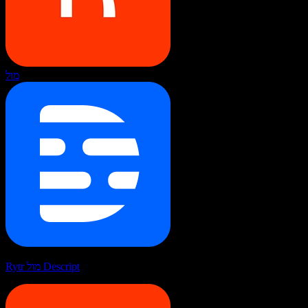
מול
Rytr מול Descript