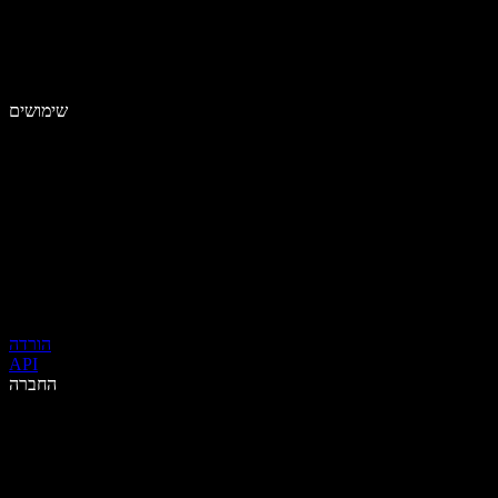
שימושים
הורדה
API
החברה