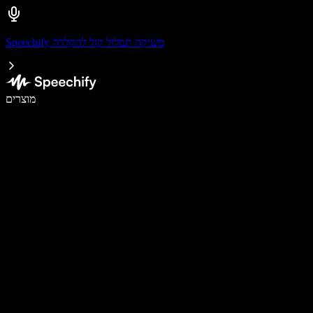
Speechify משיקה תמלול קול להקלדה
לכתוב פי 5 מהר יותר עם הכתבה קולית
מוצרים
למידע נוסף