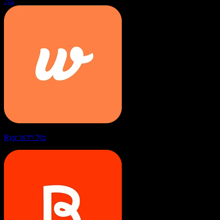
מול
Rytr מול וידאו