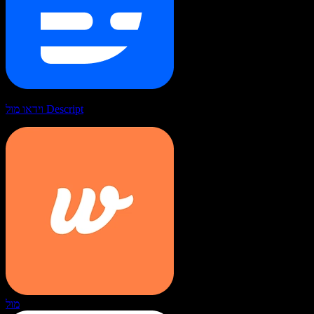
וידאו מול Descript
מול