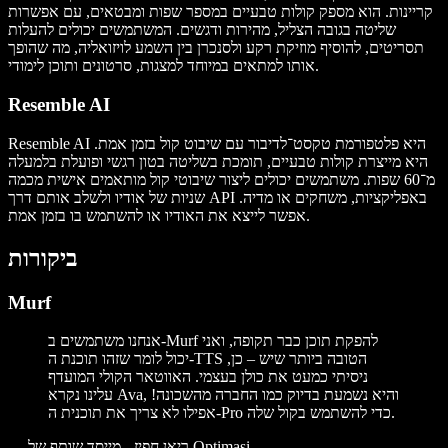
קריינות. הוא מספק קולות טבעיים במספר שפות ומבטאים, עם אפשרות
שליטה בגובה הצליל, מהירות ודגשים. המשתמשים יכולים להעלות
תסריטים, להוסיף מוזיקת רקע ולסנכרן בין השמע לויזואליה, מה שהופך
אותו למתאים במיוחד למצגות, סרטונים ותוכן לימודי.
Resemble AI
Resemble AI היא פלטפורמת טקסט־לדיבור עם שיבוט קול בזמן אמת.
היא מייצרת קולות טבעיים, תומכת בשליטה בטון רגשי ופועלת בלמעלה
מ־60 שפות. משתמשים יכולים ליצור שיבוטי קול מותאמים אישית מכמה
שניות של אודיו ולשלב אותם דרך API באפליקציות, משחקים או מדיה.
אפשר לייצא את האודיו או להשתמש בו בזמן אמת.
ביקורות
Murf
אנחנו משתמשים ב-Murf להפקת תוכן כבר תקופה, ואני
יכול לומר שזהו תוכנת ה-TTS הטובה ביותר שיש – כן,
ניסיתי כמעט את כולן בעצמי. האווטאר הקולי המועדף
עלינו נקרא Ava, והיא נשמעת בדיוק כמו החברה מהשכונה!
אפילו לא צריך את תוכנית ה-Pro כדי להשתמש בקול שלה.
ריאן חפיז - מייסד שותף של Optimasi
—