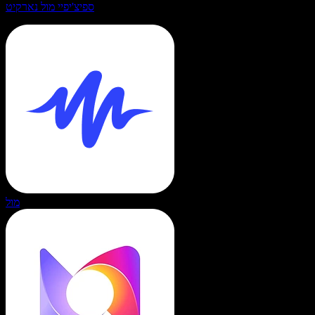
ספיצ'יפיי מול נארקיט
מול