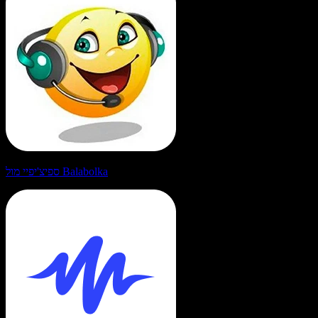
ספיצ'יפיי מול Balabolka