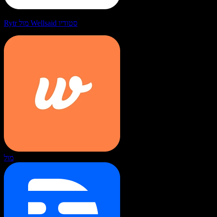
Rytr מול Wellsaid סטודיו
מול