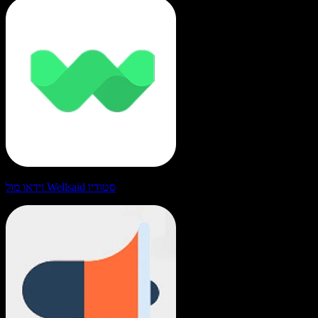
וידאו מול Wellsaid סטודיו