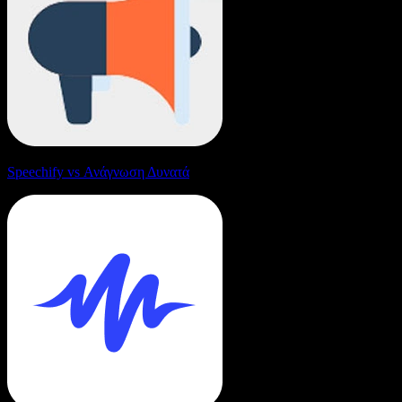
Speechify vs Ανάγνωση Δυνατά