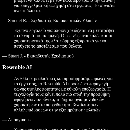
μπορεί να καλύψει με τον καλύτερο τρόπο την ανάγκη
για επαγγελματική αφήγηση στα έργα σας. Το συνιστώ
ανεπιφύλακτα.
—
Samuel R. - Σχεδιαστής Εκπαιδευτικών Υλικών
Έξυπνο εργαλείο για όποιον χρειάζεται να μετατρέψει
το σενάριό του σε φωνή. Οι φωνές είναι καλές και τα
χαρακτηριστικά της πλατφόρμας εξαιρετικά για να
πετύχετε το αποτέλεσμα που θέλετε.
—
Stuart J. - Εκπαιδευτής Σχεδιασμού
Resemble AI
Αν θέλετε ρεαλιστικές και προσαρμόσιμες φωνές για
τα έργα σας, το Resemble AI προσφέρει παραγωγή
φωνής υψηλής ποιότητας με εύκολη επεξεργασία. Η
τεχνολογία τους κάνει πολύ πιο απλή την προσθήκη
αφηγήσεων σε βίντεο, τη δημιουργία μοναδικών
χαρακτήρων στα παιχνίδια ή τη βελτίωση των
αλληλεπιδράσεων στην εξυπηρέτηση πελατών.
—
Anonymous
Υπάρχουν μερικά πράγματα που μου αρέσουν στο