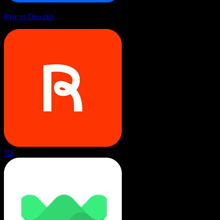
Rytr vs Descript
VS