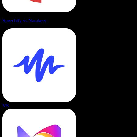
Speechify vs Narakeet
VS