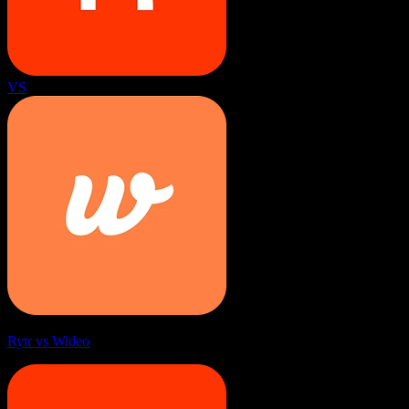
VS
Rytr vs Wideo