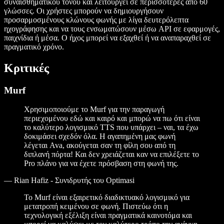
συναισθηματικού τόνου και λειτουργεί σε περισσότερες από 60
γλώσσες. Οι χρήστες μπορούν να δημιουργήσουν
προσαρμοσμένους κλώνους φωνής με λίγα δευτερόλεπτα
ηχογράφησης και να τους ενσωματώσουν μέσω API σε εφαρμογές,
παιχνίδια ή μέσα. Ο ήχος μπορεί να εξαχθεί ή να αναπαραχθεί σε
πραγματικό χρόνο.
Κριτικές
Murf
Χρησιμοποιούμε το Murf για την παραγωγή
περιεχομένου εδώ και καιρό και μπορώ να πω ότι είναι
το καλύτερο λογισμικό TTS που υπάρχει – ναι, τα έχω
δοκιμάσει σχεδόν όλα. Η αγαπημένη μας φωνή
λέγεται Ava, ακούγεται σαν τη φίλη σου από τη
διπλανή πόρτα! Και δεν χρειάζεται καν να επιλέξετε το
Pro πλάνο για να έχετε πρόσβαση στη φωνή της.
—
Rian Hafiz - Συνιδρυτής του Optimasi
Το Murf είναι εξαιρετικό διαδικτυακό λογισμικό για
μετατροπή κειμένου σε φωνή. Πιστεύω ότι η
τεχνολογική εξέλιξη είναι πραγματικά καινοτόμα και