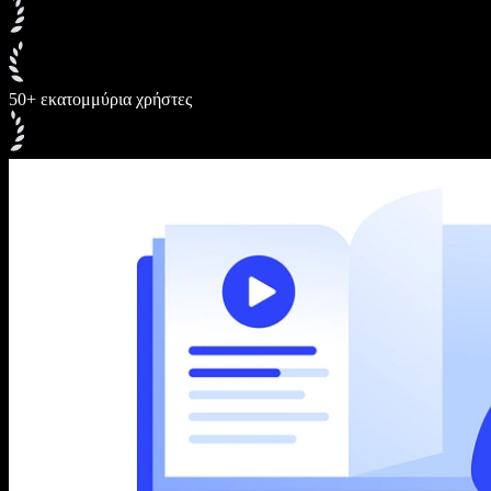
50+ εκατομμύρια χρήστες