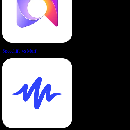
Speechify vs Murf