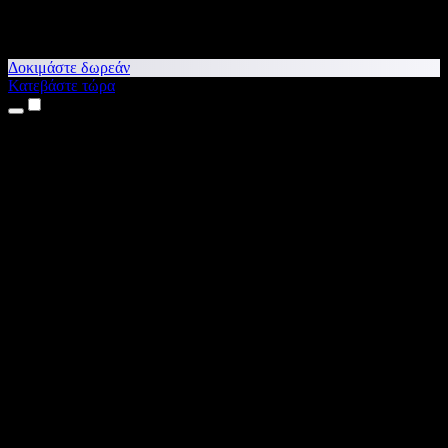
Δοκιμάστε δωρεάν
Κατεβάστε τώρα
Προϊόντα
Κείμενο σε Ομιλία
Εφαρμογές για iPhone & iPad
Εφαρμογή για Android
Επέκταση για Chrome
Επέκταση για Edge
Web εφαρμογή
Εφαρμογή για Mac
Εφαρμογή για Windows