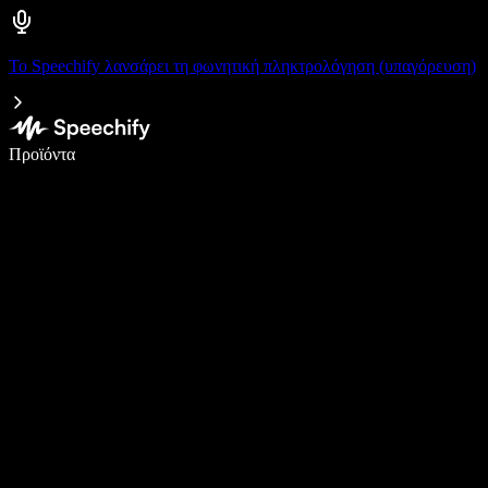
Το Speechify λανσάρει τη φωνητική πληκτρολόγηση (υπαγόρευση)
Γράψτε 5× πιο γρήγορα με φωνητική πληκτρολόγηση
Προϊόντα
Μάθετε περισσότερα