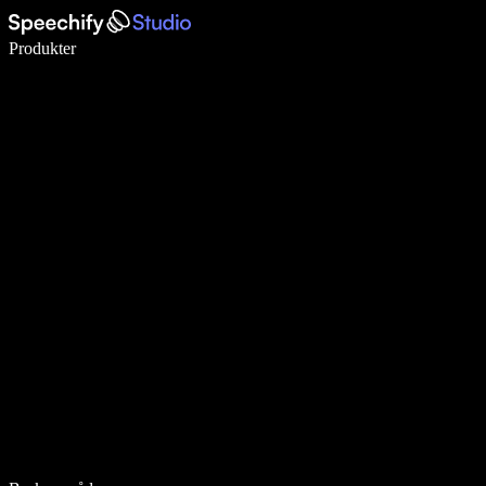
Skriv 5× raskere med diktering
Produkter
Les mer