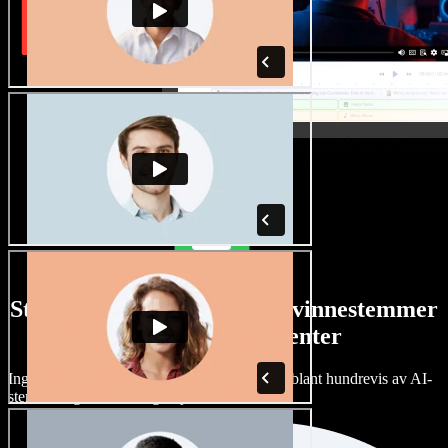
Stort utvalg av manns- og kvinnestemmer
med alle slags aksenter
Ingen prosjekter trenger å høres like ut. Velg blant hundrevis av AI-
stemmer og aksenter, og finjuster dem.