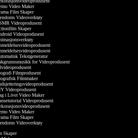
korasjonsvideoprodusent
mo Video Maker
ama Film Skaper
endoms Videoverktøy
MR Videoprodusent
tionfilm Skaper
droid Videoprodusent
imasjonsverktøy
meldelsesvideoprodusent
meldelsesvideoprodusent
tomatisk Tekstgenerator
kgrunnsmusikk for Videoprodusent
lvideoprodusent
ografi Filmprodusent
ografisk Filmmaker
dsjetteringsvideoprodusent
Y Videoprodusent
g i Livet Video Maker
nsetutorial Videoprodusent
korasjonsvideoprodusent
mo Video Maker
ama Film Skaper
endoms Videoverktøy
ilm Skaper