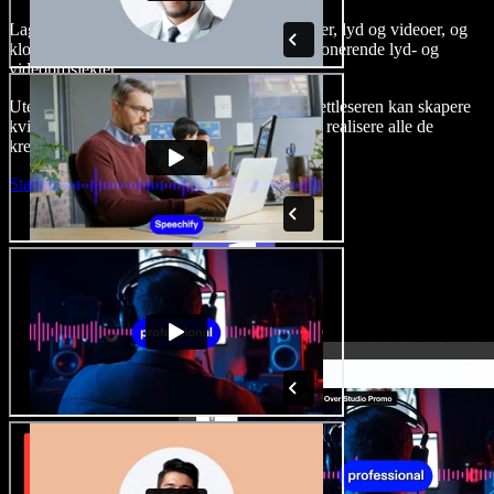
Lag voice-overs, legg til royaltyfrie stockbilder, lyd og videoer, og
klon stemmen din for å skape komplette, imponerende lyd- og
videoprosjekter.
Uten læringskurve og med alt tilgjengelig i nettleseren kan skapere
kvitte seg med tradisjonelle begrensninger og realisere alle de
kreative ideene sine.
Start Studio