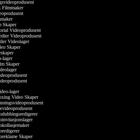
ngsvideoprodusent
sk Filmmaker
ideoprodusent
ilmmaker
lm Skaper
torial Videoprodusent
Medier Videoprodusent
ailer Videolager
ideo Skaper
ieskaper
eo-lager
Film Skaper
ideolager
videoprodusent
videoprodusent
deo-lager
ing Video Skaper
ningsvideoprodusent
evideoprodusent
dubbingsredigerer
invitasjonslager
kollasjemaker
redigerer
reklame Skaper