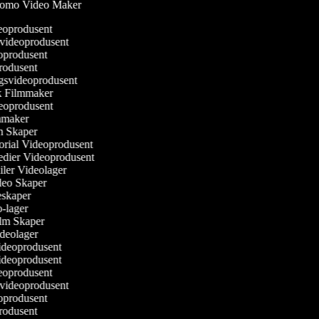
omo Video Maker
eoprodusent
svideoprodusent
eoprodusent
produsent
ngsvideoprodusent
sk Filmmaker
ideoprodusent
ilmmaker
lm Skaper
torial Videoprodusent
Medier Videoprodusent
ailer Videolager
ideo Skaper
ieskaper
eo-lager
Film Skaper
ideolager
videoprodusent
videoprodusent
eoprodusent
svideoprodusent
eoprodusent
produsent