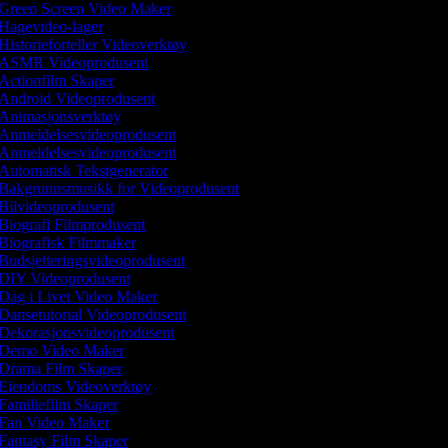
Green Screen Video Maker
Hagevideo-lager
Historieforteller Videoverktøy
ASMR Videoprodusent
Actionfilm Skaper
Android Videoprodusent
Animasjonsverktøy
Anmeldelsesvideoprodusent
Anmeldelsesvideoprodusent
Automatisk Tekstgenerator
Bakgrunnsmusikk for Videoprodusent
Bilvideoprodusent
Biografi Filmprodusent
Biografisk Filmmaker
Budsjetteringsvideoprodusent
DIY Videoprodusent
Dag i Livet Video Maker
Dansetutorial Videoprodusent
Dekorasjonsvideoprodusent
Demo Video Maker
Drama Film Skaper
Eiendoms Videoverktøy
Familiefilm Skaper
Fan Video Maker
Fantasy Film Skaper