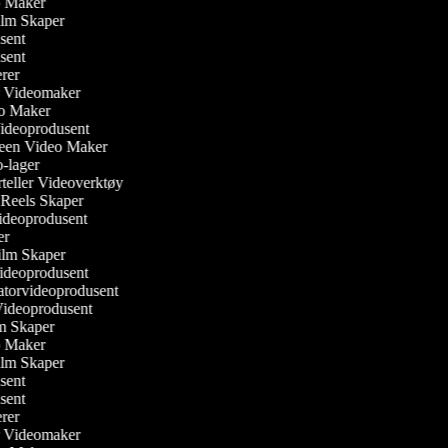
eo Maker
Film Skaper
usent
usent
gerer
ler Videomaker
eo Maker
Videoprodusent
reen Video Maker
o-lager
orteller Videoverktøy
m Reels Skaper
 Videoprodusent
ker
ilm Skaper
Videoprodusent
atorvideoprodusent
 Videoprodusent
ilm Skaper
eo Maker
Film Skaper
usent
usent
gerer
ler Videomaker