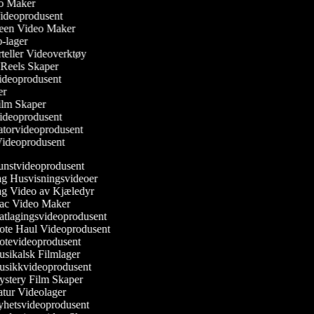
eo Maker
Videoprodusent
reen Video Maker
o-lager
orteller Videoverktøy
m Reels Skaper
 Videoprodusent
ker
ilm Skaper
Videoprodusent
atorvideoprodusent
 Videoprodusent
nstvideoprodusent
g Husvisningsvideoer
g Video av Kjæledyr
c Video Maker
tlagingsvideoprodusent
te Haul Videoprodusent
tevideoprodusent
sikalsk Filmlager
sikkvideoprodusent
stery Film Skaper
tur Videolager
hetsvideoprodusent