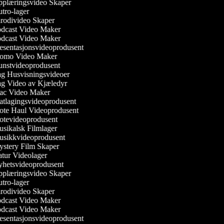
plæringsvideo Skaper
tro-lager
rodivideo Skaper
dcast Video Maker
dcast Video Maker
esentasjonsvideoprodusent
omo Video Maker
nstvideoprodusent
g Husvisningsvideoer
g Video av Kjæledyr
c Video Maker
tlagingsvideoprodusent
te Haul Videoprodusent
tevideoprodusent
sikalsk Filmlager
sikkvideoprodusent
stery Film Skaper
tur Videolager
hetsvideoprodusent
plæringsvideo Skaper
tro-lager
rodivideo Skaper
dcast Video Maker
dcast Video Maker
esentasjonsvideoprodusent