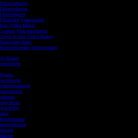
Filmprodusent
Filmprodusent
Filmredigerer
Filmtrailer Videomaker
Foto Video Maker
Gaming Videoprodusent
Green Screen Video Maker
Hagevideo-lager
Historieforteller Videoverktøy
eels Skaper
eoprodusent
 Skaper
oprodusent
videoprodusent
deoprodusent
rodusent
ingsvideoer
v Kjæledyr
Maker
ideoprodusent
ideoprodusent
odusent
ilmlager