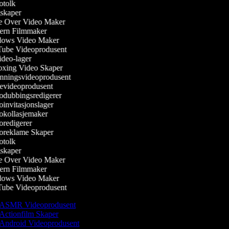
tolk
kaper
 Over Video Maker
rn Filmmaker
ows Video Maker
be Videoprodusent
deo-lager
ing Video Skaper
ningsvideoprodusent
evideoprodusent
dubbingsredigerer
invitasjonslager
kollasjemaker
redigerer
reklame Skaper
tolk
kaper
 Over Video Maker
rn Filmmaker
ows Video Maker
be Videoprodusent
ASMR Videoprodusent
Actionfilm Skaper
Android Videoprodusent