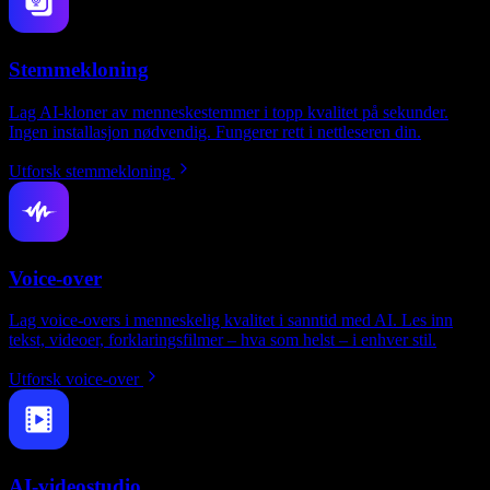
Stemmekloning
Lag AI-kloner av menneskestemmer i topp kvalitet på sekunder.
Ingen installasjon nødvendig. Fungerer rett i nettleseren din.
Utforsk stemmekloning
Voice-over
Lag voice-overs i menneskelig kvalitet i sanntid med AI. Les inn
tekst, videoer, forklaringsfilmer – hva som helst – i enhver stil.
Utforsk voice-over
AI-videostudio