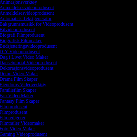
Animasjonsverktøy
Anmeldelsesvideoprodusent
Anmeldelsesvideoprodusent
Automatisk Tekstgenerator
Bakgrunnsmusikk for Videoprodusent
Bilvideoprodusent
Biografi Filmprodusent
Biografisk Filmmaker
Budsjetteringsvideoprodusent
DIY Videoprodusent
Dag i Livet Video Maker
Dansetutorial Videoprodusent
Dekorasjonsvideoprodusent
Demo Video Maker
Drama Film Skaper
Eiendoms Videoverktøy
Familiefilm Skaper
Fan Video Maker
Fantasy Film Skaper
Filmprodusent
Filmprodusent
Filmredigerer
Filmtrailer Videomaker
Foto Video Maker
Gaming Videoprodusent