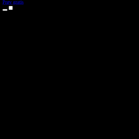
Prøv gratis
Produkter
Tekst til tale
iPhone- og iPad-apper
Android-app
Chrome-utvidelse
Edge-utvidelse
Nettapp
Mac-app
Windows-app
AI-stemmegenerator
Voiceover
Dubbing