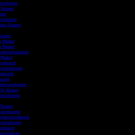
produsent
m Skaper
lager
produsent
ideo Skaper
 Skaper
eo Maker
eo Maker
svideoprodusent
o Maker
rodusent
deoprodusent
rodusent
usent
videoprodusent
eels Skaper
eoprodusent
 Skaper
oprodusent
videoprodusent
deoprodusent
rodusent
ingsvideoer