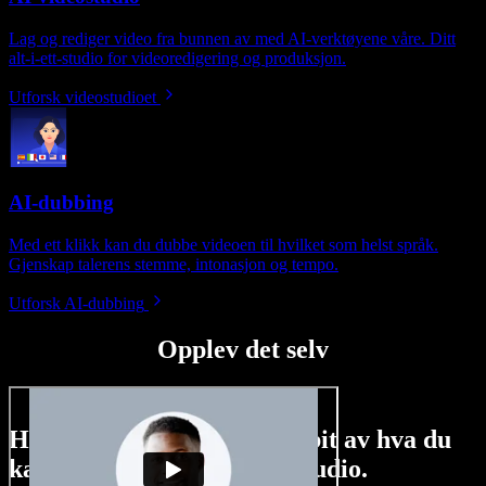
Lag og rediger video fra bunnen av med AI-verktøyene våre. Ditt
alt-i-ett-studio for videoredigering og produksjon.
Utforsk videostudioet
AI-dubbing
Med ett klikk kan du dubbe videoen til hvilket som helst språk.
Gjenskap talerens stemme, intonasjon og tempo.
Utforsk AI-dubbing
Opplev det selv
Her er bare en liten smakebit av hva du
kan gjøre med Speechify Studio.