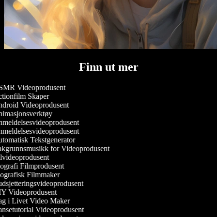
Finn ut mer
MR Videoprodusent
tionfilm Skaper
droid Videoprodusent
imasjonsverktøy
meldelsesvideoprodusent
meldelsesvideoprodusent
tomatisk Tekstgenerator
kgrunnsmusikk for Videoprodusent
lvideoprodusent
ografi Filmprodusent
ografisk Filmmaker
dsjetteringsvideoprodusent
Y Videoprodusent
g i Livet Video Maker
nsetutorial Videoprodusent