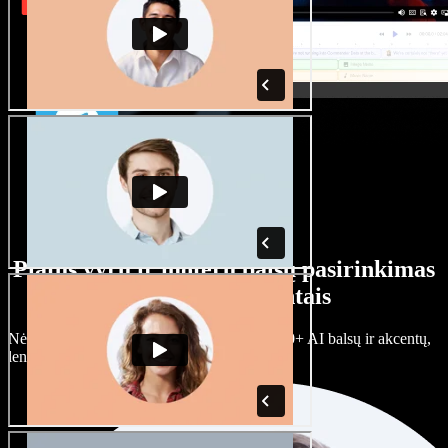
Platus vyrų ir moterų balsų pasirinkimas
su įvairiais akcentais
Nėra dviejų vienodų projektų. Rinkitės iš 100+ AI balsų ir akcentų,
lengvai juos prisitaikykite.