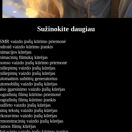
Sužinokite daugiau
MR vaizdo įrašų kūrimo priemonė
droid vaizdo kūrimo įrankis
imacijos kūrėjas
imacinių filmukų kūrėjas
onso vaizdo įrašų kūrimo priemonė
iliepimų vaizdo įrašų kūrėjas
iliepimų vaizdo įrašų kūrėjas
tomatinis subtitrų generatorius
tomobilių vaizdo įrašų kūrėjas
lso įgarsinimo vaizdo įrašų kūrėjas
ografinių filmų kūrimo priemonė
ografinių filmų kūrimo įrankis
udžeto vaizdo įrašų kūrėjas
inų tekstų vaizdo įrašų kūrėjas
koravimo vaizdo įrašų kūrėjas
monstracinių vaizdo įrašų kūrėjas
amos filmų kūrėjas
ukacinių vaizdo įrašų kūrimo įrankis