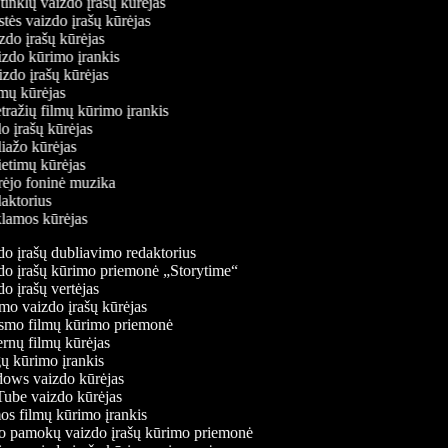
ų tinklų vaizdo įrašų kūrėjas
stės vaizdo įrašų kūrėjas
izdo įrašų kūrėjas
aizdo kūrimo įrankis
izdo įrašų kūrėjas
filmų kūrėjas
tražių filmų kūrimo įrankis
do įrašų kūrėjas
liažo kūrėjas
vietimų kūrėjas
ūrėjo foninė muzika
daktorius
eklamos kūrėjas
o įrašų dubliavimo redaktorius
o įrašų kūrimo priemonė „Storytime“
o įrašų vertėjas
o vaizdo įrašų kūrėjas
mo filmų kūrimo priemonė
rnų filmų kūrėjas
 kūrimo įrankis
ws vaizdo kūrėjas
be vaizdo kūrėjas
s filmų kūrimo įrankis
 pamokų vaizdo įrašų kūrimo priemonė