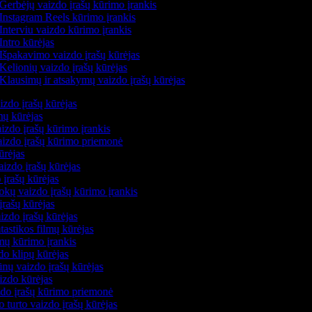
Gerbėjų vaizdo įrašų kūrimo įrankis
Instagram Reels kūrimo įrankis
Interviu vaizdo kūrimo įrankis
Intro kūrėjas
Išpakavimo vaizdo įrašų kūrėjas
Kelionių vaizdo įrašų kūrėjas
Klausimų ir atsakymų vaizdo įrašų kūrėjas
izdo įrašų kūrėjas
mų kūrėjas
izdo įrašų kūrimo įrankis
vaizdo įrašų kūrimo priemonė
kūrėjas
aizdo įrašų kūrėjas
 įrašų kūrėjas
kų vaizdo įrašų kūrimo įrankis
įrašų kūrėjas
izdo įrašų kūrėjas
ntastikos filmų kūrėjas
lmų kūrimo įrankis
do klipų kūrėjas
nų vaizdo įrašų kūrėjas
izdo kūrėjas
zdo įrašų kūrimo priemonė
o turto vaizdo įrašų kūrėjas