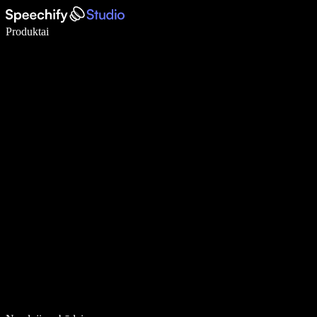
Rašykite 5× greičiau naudodami diktavimą balsu
Produktai
Sužinokite daugiau