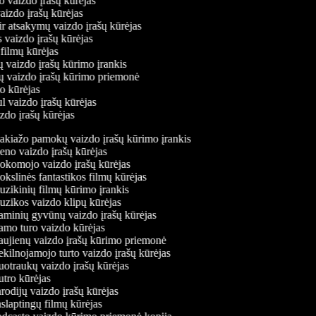
o vaizdo įrašų kūrėjas
vaizdo įrašų kūrėjas
ir atsakymų vaizdo įrašų kūrėjas
s vaizdo įrašų kūrėjas
 filmų kūrėjas
ų vaizdo įrašų kūrimo įrankis
nių vaizdo įrašų kūrimo priemonė
do kūrėjas
l vaizdo įrašų kūrėjas
izdo įrašų kūrėjas
kiažo pamokų vaizdo įrašų kūrimo įrankis
no vaizdo įrašų kūrėjas
komojo vaizdo įrašų kūrėjas
kslinės fantastikos filmų kūrėjas
zikinių filmų kūrimo įrankis
zikos vaizdo klipų kūrėjas
minių gyvūnų vaizdo įrašų kūrėjas
mo turo vaizdo kūrėjas
ujienų vaizdo įrašų kūrimo priemonė
kilnojamojo turto vaizdo įrašų kūrėjas
otraukų vaizdo įrašų kūrėjas
tro kūrėjas
odijų vaizdo įrašų kūrėjas
slaptingų filmų kūrėjas