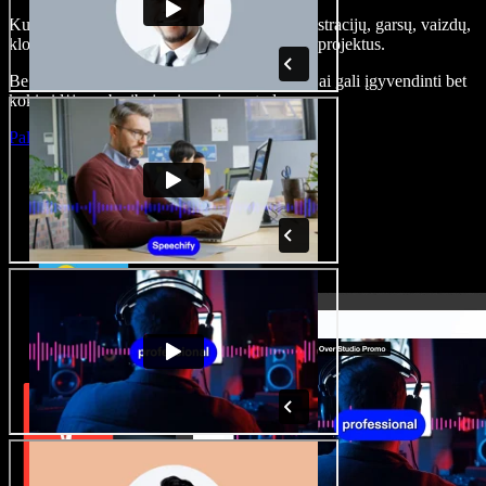
Kurkite įgarsinimus, pridėkite nemokamų iliustracijų, garsų, vaizdų,
klonuokite balsą – kurkite pilnus, įspūdingus projektus.
Be jokių mokymų ir viskas naršyklėje – kūrėjai gali įgyvendinti bet
kokią idėją, neberibojami senųjų metodų.
Paleisti studiją