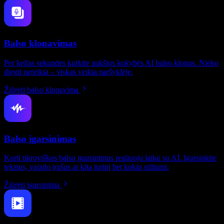
Balso klonavimas
Per kelias sekundes kurkite aukštos kokybės AI balso klonus. Nieko
diegti nereikia – viskas veikia naršyklėje.
Žiūrėti balso klonavimą
Balso įgarsinimas
Kurti tikroviškus balso įgarsinimus realiuoju laiku su AI. Įgarsinkite
tekstus, vaizdo įrašus ar kitą turinį bet kokiu stiliumi.
Žiūrėti įgarsinimą