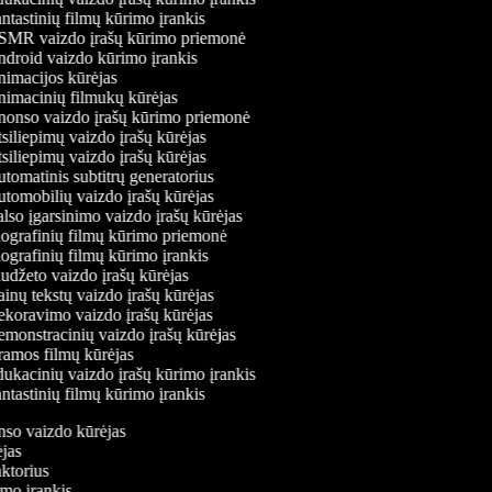
tastinių filmų kūrimo įrankis
MR vaizdo įrašų kūrimo priemonė
droid vaizdo kūrimo įrankis
imacijos kūrėjas
imacinių filmukų kūrėjas
onso vaizdo įrašų kūrimo priemonė
iliepimų vaizdo įrašų kūrėjas
iliepimų vaizdo įrašų kūrėjas
tomatinis subtitrų generatorius
tomobilių vaizdo įrašų kūrėjas
lso įgarsinimo vaizdo įrašų kūrėjas
ografinių filmų kūrimo priemonė
ografinių filmų kūrimo įrankis
udžeto vaizdo įrašų kūrėjas
inų tekstų vaizdo įrašų kūrėjas
koravimo vaizdo įrašų kūrėjas
monstracinių vaizdo įrašų kūrėjas
amos filmų kūrėjas
ukacinių vaizdo įrašų kūrimo įrankis
tastinių filmų kūrimo įrankis
onso vaizdo kūrėjas
rėjas
aktorius
rimo įrankis