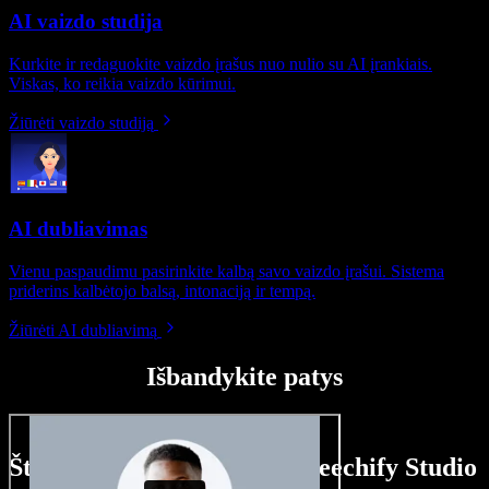
AI vaizdo studija
Kurkite ir redaguokite vaizdo įrašus nuo nulio su AI įrankiais.
Viskas, ko reikia vaizdo kūrimui.
Žiūrėti vaizdo studiją
AI dubliavimas
Vienu paspaudimu pasirinkite kalbą savo vaizdo įrašui. Sistema
priderins kalbėtojo balsą, intonaciją ir tempą.
Žiūrėti AI dubliavimą
Išbandykite patys
Štai ką galite nuveikti su Speechify Studio