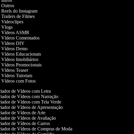
e Intros
de Outros
e Reels do Instagram
e Trailers de Filmes
e Videoclipes
de Vlogs
 de Vídeos ASMR
de Vídeos Comentados
de Vídeos DIY
de Vídeos Demo
de Vídeos Educacionais
e Vídeos Imobiliários
de Vídeos Promocionais
de Vídeos Teaser
e Vídeos Tutoriais
de Vídeos com Fotos
iador de Vídeos com Letra
iador de Vídeos com Narração
iador de Vídeos com Tela Verde
iador de Vídeos de Apresentação
iador de Vídeos de Arte
iador de Vídeos de Avaliação
iador de Vídeos de Carros
iador de Vídeos de Compras de Moda