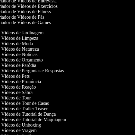
iador de Vídeos de Entrevista
iador de Vídeos de Exercícios
iador de Vídeos de Fitness
iador de Vídeos de Fãs
iador de Vídeos de Games
de Vídeos de Jardinagem
de Vídeos de Limpeza
de Vídeos de Moda
de Vídeos de Natureza
e Vídeos de Notícias
de Vídeos de Orçamento
de Vídeos de Paródia
e Vídeos de Perguntas e Respostas
e Vídeos de Pets
de Vídeos de Pronúncia
de Vídeos de Reação
e Vídeos de Sátira
de Vídeos de Tour
de Vídeos de Tour de Casas
e Vídeos de Trailer Teaser
e Vídeos de Tutorial de Dança
de Vídeos de Tutorial de Maquiagem
de Vídeos de Unboxing
de Vídeos de Viagem