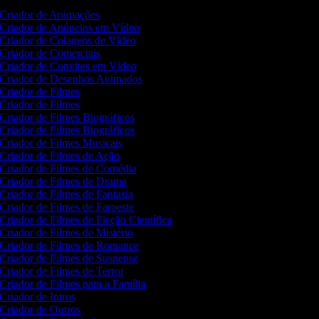
Criador de Animações
Criador de Anúncios em Vídeo
Criador de Colagens de Vídeo
Criador de Comerciais
Criador de Convites em Vídeo
Criador de Desenhos Animados
Criador de Filmes
Criador de Filmes
Criador de Filmes Biográficos
Criador de Filmes Biográficos
Criador de Filmes Musicais
Criador de Filmes de Ação
Criador de Filmes de Comédia
Criador de Filmes de Drama
Criador de Filmes de Fantasia
Criador de Filmes de Faroeste
Criador de Filmes de Ficção Científica
Criador de Filmes de Mistério
Criador de Filmes de Romance
Criador de Filmes de Suspense
Criador de Filmes de Terror
Criador de Filmes para a Família
Criador de Intros
Criador de Outros