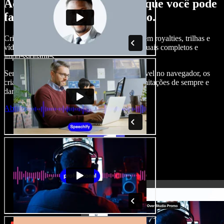
Aqui vai só um gostinho do que você pode
fazer com o Speechify Studio.
Crie narrações, adicione imagens de banco sem royalties, trilhas e
vídeos, clone sua voz e crie projetos audiovisuais completos e
impressionantes.
Sem curva de aprendizado e com tudo acessível no navegador, os
criadores de conteúdo podem se livrar das limitações de sempre e
dar vida a todas as suas ideias criativas.
Abrir o Studio