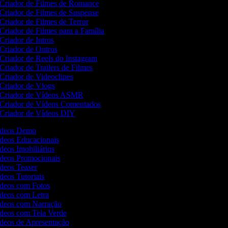
Criador de Filmes de Romance
Criador de Filmes de Suspense
Criador de Filmes de Terror
Criador de Filmes para a Família
Criador de Intros
Criador de Outros
Criador de Reels do Instagram
Criador de Trailers de Filmes
Criador de Videoclipes
Criador de Vlogs
Criador de Vídeos ASMR
Criador de Vídeos Comentados
Criador de Vídeos DIY
Vídeos Demo
ídeos Educacionais
ídeos Imobiliários
ídeos Promocionais
ídeos Teaser
ídeos Tutoriais
Vídeos com Fotos
ídeos com Letra
Vídeos com Narração
ídeos com Tela Verde
ídeos de Apresentação