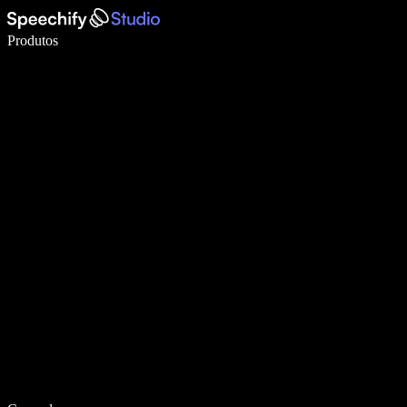
Escreva 5× mais rápido com a digitação por voz
Produtos
Saiba mais