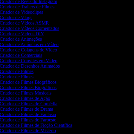
Criador de Reels do Instagram
Criador de Trailers de Filmes
Criador de Videoclipes
Criador de Vlogs
Criador de Vídeos ASMR
Criador de Vídeos Comentados
Criador de Vídeos DIY
Criador de Animações
Criador de Anúncios em Vídeo
Criador de Colagens de Vídeo
Criador de Comerciais
Criador de Convites em Vídeo
Criador de Desenhos Animados
Criador de Filmes
Criador de Filmes
Criador de Filmes Biográficos
Criador de Filmes Biográficos
Criador de Filmes Musicais
Criador de Filmes de Ação
Criador de Filmes de Comédia
Criador de Filmes de Drama
Criador de Filmes de Fantasia
Criador de Filmes de Faroeste
Criador de Filmes de Ficção Científica
Criador de Filmes de Mistério