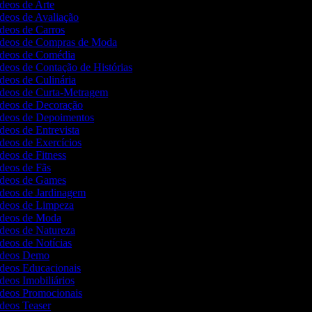
ídeos de Arte
ídeos de Avaliação
ídeos de Carros
Vídeos de Compras de Moda
Vídeos de Comédia
ídeos de Contação de Histórias
ídeos de Culinária
Vídeos de Curta-Metragem
Vídeos de Decoração
Vídeos de Depoimentos
ídeos de Entrevista
ídeos de Exercícios
ídeos de Fitness
ídeos de Fãs
Vídeos de Games
ídeos de Jardinagem
Vídeos de Limpeza
Vídeos de Moda
ídeos de Natureza
ídeos de Notícias
Vídeos Demo
ídeos Educacionais
ídeos Imobiliários
ídeos Promocionais
ídeos Teaser