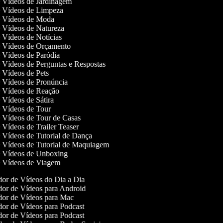
de Vídeos de Jardinagem
de Vídeos de Limpeza
de Vídeos de Moda
de Vídeos de Natureza
e Vídeos de Notícias
de Vídeos de Orçamento
de Vídeos de Paródia
e Vídeos de Perguntas e Respostas
e Vídeos de Pets
de Vídeos de Pronúncia
de Vídeos de Reação
e Vídeos de Sátira
de Vídeos de Tour
de Vídeos de Tour de Casas
e Vídeos de Trailer Teaser
e Vídeos de Tutorial de Dança
de Vídeos de Tutorial de Maquiagem
de Vídeos de Unboxing
de Vídeos de Viagem
or de Vídeos do Dia a Dia
or de Vídeos para Android
or de Vídeos para Mac
or de Vídeos para Podcast
or de Vídeos para Podcast