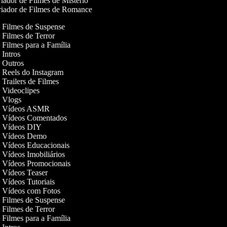
iador de Filmes de Mistério
iador de Filmes de Romance
de Filmes de Suspense
e Filmes de Terror
e Filmes para a Família
e Intros
de Outros
e Reels do Instagram
e Trailers de Filmes
e Videoclipes
de Vlogs
 de Vídeos ASMR
de Vídeos Comentados
de Vídeos DIY
de Vídeos Demo
de Vídeos Educacionais
e Vídeos Imobiliários
de Vídeos Promocionais
de Vídeos Teaser
e Vídeos Tutoriais
de Vídeos com Fotos
de Filmes de Suspense
e Filmes de Terror
e Filmes para a Família