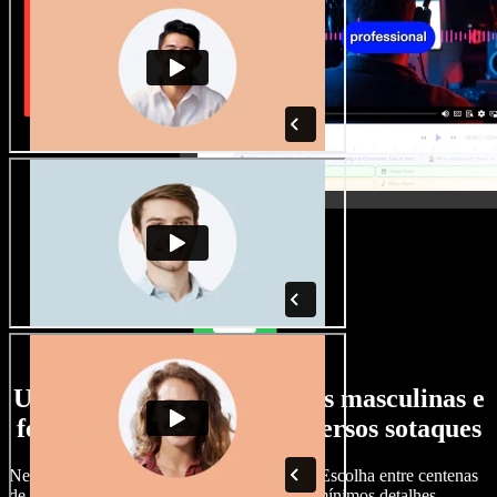
Uma ampla seleção de vozes masculinas e
femininas, com os mais diversos sotaques
Nenhum projeto precisa soar igual ao outro. Escolha entre centenas
de vozes de IA e sotaques e ajuste tudo nos mínimos detalhes.